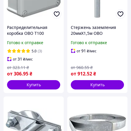
Распределительная
Стержень заземления
коробка OBO T100
20ммХ1,5м OBO
150х116х67мм, IP66,
Bettermann с цинковым
Готово к отправке
Готово к отправке
ударостойкая, УФ-стойкая
покрытием 40-60 мкм
91
5.0
(3)
от
₴
/мес
31
от
₴
/мес
от
323
.11
₴
от
960
.55
₴
от
306
.95
₴
от
912
.52
₴
Купить
Купить