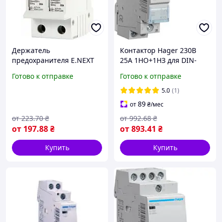
Держатель
Контактор Hager 230В
предохранителя E.NEXT
25A 1НО+1НЗ для DIN-
на DIN-рейку 10х38 2р 2-
рейки, модульный, 1м
Готово к отправке
Готово к отправке
32А, универсальный и
простой в установке
5.0
(1)
89
от
₴
/мес
от
223
.70
₴
от
992
.68
₴
от
197
.88
₴
от
893
.41
₴
Купить
Купить