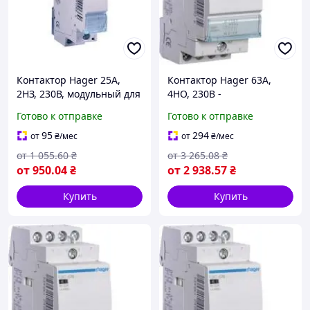
Контактор Hager 25A,
Контактор Hager 63A,
2НЗ, 230В, модульный для
4НО, 230В -
DIN-рейки,
Электромагнитный
Готово к отправке
Готово к отправке
нереверсивный
пускатель на DIN-рейку
95
294
от
₴
/мес
от
₴
/мес
от
1 055
.60
₴
от
3 265
.08
₴
от
950
.04
₴
от
2 938
.57
₴
Купить
Купить