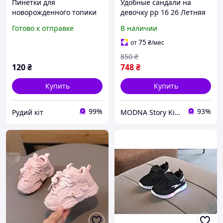
Пинетки для
Удобные сандали на
новорожденного топики
девочку рр 16 26 Летняя
для грудничка первая
обувь для малышей
Готово к отправке
В наличии
обувь для малыша
75
от
₴
/мес
850
₴
120
₴
748
₴
Купить
Купить
99%
93%
Рудий кіт
MODNA Story Kids. Интернет-магазин модной детской и подростковой одежды и обуви