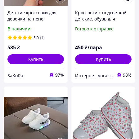
Детские кроссовки для
Кроссовки с подсветкой
девочки на пене
детские, обувь для
(розовые), утепленные
малышей, обувь для
В наличии
Готово к отправке
плюшем кроссовки из
маленьких деток
экокожи, легкая
5.0
(1)
демисезонная обувь для
585
₴
450
₴/пара
малышей
Купить
Купить
97%
98%
SaKuRa
Интернет магазин Семицвет