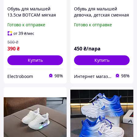
Обувь для малышей
Обувь для малышей
13.5см BOTCAM мягкая
девочка, детская сменная
нескользящая летняя
обувь для девочек,
Готово к отправке
Готово к отправке
желтая
светящиеся кроссовки
для детей
39
от
₴
/мес
500
₴
390
₴
450
₴/пара
Купить
Купить
98%
98%
Electroboom
Интернет магазин Семицвет