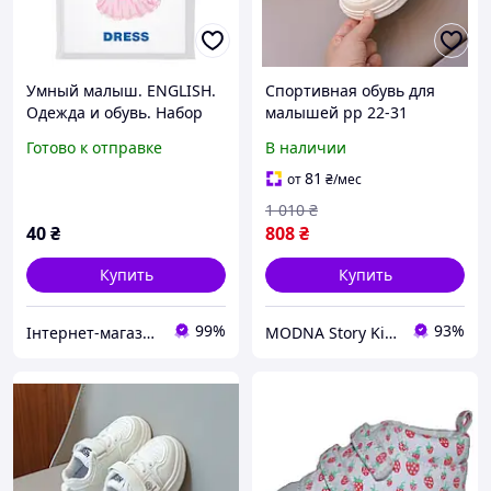
Умный малыш. ENGLISH.
Спортивная обувь для
Одежда и обувь. Набор
малышей рр 22-31
карточек для детей.
Универсальные
Готово к отправке
В наличии
кроссовки для девочки
81
от
₴
/мес
1 010
₴
40
₴
808
₴
Купить
Купить
99%
93%
Інтернет-магазин "Книгар"
MODNA Story Kids. Интернет-магазин модной детской и подростковой одежды и обуви