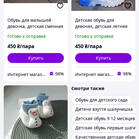
Обувь для малышей
Детская обувь для
девочка, детская сменная
девочек, детская летняя
обувь для девочек,
обувь на девочку, обувь
Готово к отправке
Готово к отправке
светящиеся кроссовки
для малышей девочка
для детей
450
₴/пара
450
₴/пара
Купить
Купить
98%
98%
Интернет магазин Семицвет
Интернет магазин Семицвет
Смотри также
Обувь для детского сада
Дитяче взуття шалунишка
Детская обувь 9 12 месяцев
Детская обувь первые шаги
Качественная детская обувь