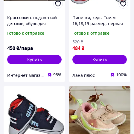
Кроссовки с подсветкой
Пинетки, кеды Том.м
детские, обувь для
16,18,19 размер, первая
малышей, обувь для
обувь для малышек, на
Готово к отправке
Готово к отправке
маленьких деток
подарок, 112-9318-05
520
₴
450
₴/пара
484
₴
Купить
Купить
98%
100%
Интернет магазин Семицвет
Лана плюс