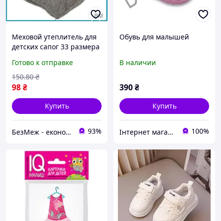
Меховой утеплитель для
Обувь для малышей
детских сапог 33 размера
вкладыш в зимнюю обувь
Готово к отправке
В наличии
для комфорта малышей
BM1
150
.80
₴
98
₴
390
₴
Купить
Купить
93%
100%
БезМеж - економія поруч!
Інтернет магазин "Дітки"