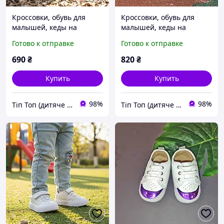
Кроссовки, обувь для
Кроссовки, обувь для
малышей, кеды на
малышей, кеды на
лепучке нарядные для
лепучке для мальчика и
Готово к отправке
Готово к отправке
мальчика и девочки
девочки на липучке
очень легкие. Размер
нарядные белые. Размер
690
₴
820
₴
23,24
21,23
Купить
Купить
98%
98%
Тіп Топ (дитяче взуття)
Тіп Топ (дитяче взуття)