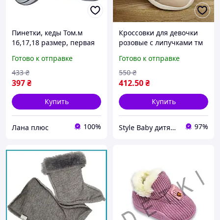
Пинетки, кеды Том.м
Кроссовки для девочки
16,17,18 размер, первая
розовые с липучками тм
обувь для малышей, на
Том.м пермая обувь
Готово к отправке
Готово к отправке
подарок, 112-9324-02
малыша размер 22 -
стелька 14.3 см
433
₴
550
₴
397
₴
412
.50
₴
Купить
Купить
100%
97%
Лана плюс
Style Baby дитячий магазин