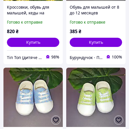
Кроссовки, обувь для
Обувь для малышей от 8
малышей, кеды на
до 12 месяцев
лепучке для мальчика и
Готово к отправке
Готово к отправке
девочки на липучке
нарядные белые. Размер
820
₴
385
₴
22-25
Купить
Купить
98%
100%
Тіп Топ (дитяче взуття)
Бурундучок - ПАКУНОК МАЛЮКА