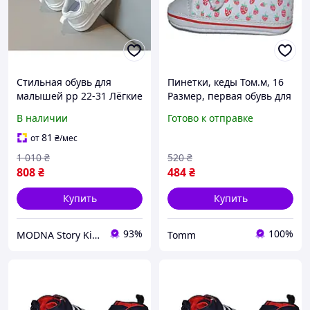
Стильная обувь для
Пинетки, кеды Том.м, 16
малышей рр 22-31 Лёгкие
Размер, первая обувь для
и комфортные кроссовки
малышек, на подарок,
В наличии
Готово к отправке
на девочку
112-9318-05
81
от
₴
/мес
1 010
₴
520
₴
808
₴
484
₴
Купить
Купить
93%
100%
MODNA Story Kids. Интернет-магазин модной детской и подростковой одежды и обуви
Tomm