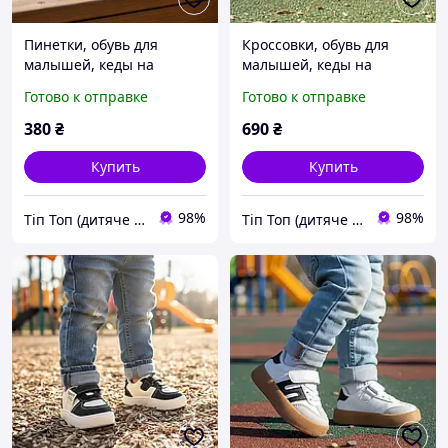
Пинетки, обувь для
Кроссовки, обувь для
малышей, кеды на
малышей, кеды на
лепучке нарядные для
лепучке нарядные для
Готово к отправке
Готово к отправке
мальчика и девочки
мальчика и девочки
очень легкие. Размер
очень легкие. Размер 20-
380
₴
690
₴
11,12
24
Купить
Купить
98%
98%
Тіп Топ (дитяче взуття)
Тіп Топ (дитяче взуття)