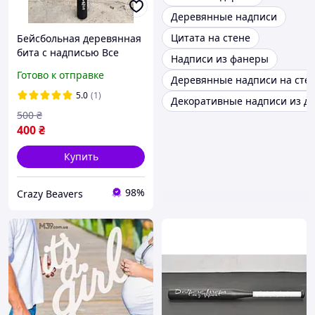
Деревянные надписи
Цитата на стене
Бейсбольная деревянная
бита с надписью Все
Надписи из фанеры
будет Украина длина75
Готово к отправке
Деревянные надписи на сте
см
5.0
(1)
Декоративные надписи из д
500
₴
400
₴
Купить
98%
Crazy Beavers