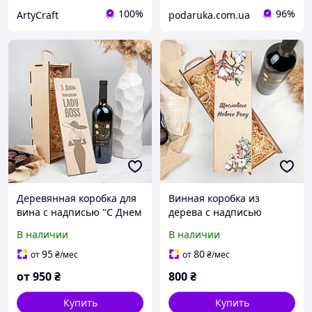
100%
96%
ArtyCraft
podaruka.com.ua
Деревянная коробка для
Винная коробка из
вина с надписью "С Днем
дерева с надписью
Рождения Lady Boss"
Счастливого Нового Года
В наличии
В наличии
95
80
от
₴
/мес
от
₴
/мес
от
950
₴
800
₴
Купить
Купить