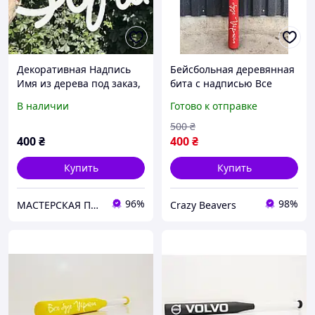
Декоративная Надпись
Бейсбольная деревянная
Имя из дерева под заказ,
бита с надписью Все
цвет - чистое дерево,
будет Украина длина 75
В наличии
Готово к отправке
длина - 20 см
см
500
₴
400
₴
400
₴
Купить
Купить
96%
98%
МАСТЕРСКАЯ ПОДАРКОВ
Crazy Beavers