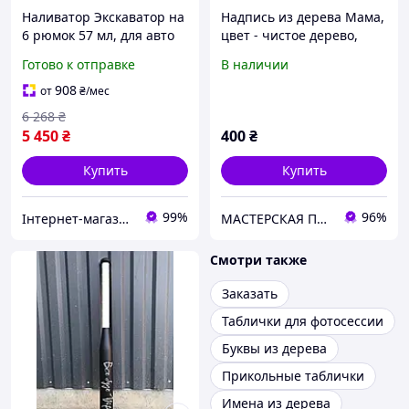
Наливатор Экскаватор на
Надпись из дерева Мама,
6 рюмок 57 мл, для авто
цвет - чистое дерево,
разлива напитков, с
длина - 20 см
Готово к отправке
В наличии
пищевым шлангом и
надписью на корпусе, из
908
от
₴
/мес
дерева
6 268
₴
5 450
₴
400
₴
Купить
Купить
99%
96%
Інтернет-магазин TRINTA
МАСТЕРСКАЯ ПОДАРКОВ
Смотри также
Заказать
Таблички для фотосессии
Буквы из дерева
Прикольные таблички
Имена из дерева