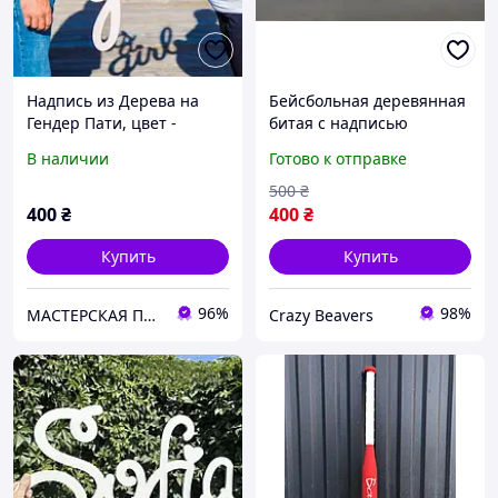
Надпись из Дерева на
Бейсбольная деревянная
Гендер Пати, цвет -
битая с надписью
чистое дерево, длина - 20
Добрый вечер, мы из
В наличии
Готово к отправке
см
Украины длина 75 см
500
₴
400
₴
400
₴
Купить
Купить
96%
98%
МАСТЕРСКАЯ ПОДАРКОВ
Crazy Beavers