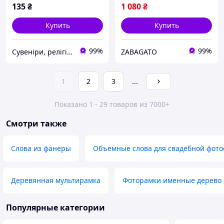
135
₴
1 080
₴
Купить
Купить
99%
99%
Сувеніри, релігійні товари
ZABAGATO
1
2
3
...
Показано 1 - 29 товаров из 7000+
Смотри также
Слова из фанеры
Объемные слова для свадебной фото
Деревянная мультирамка
Фоторамки именные дерево
Популярные категории