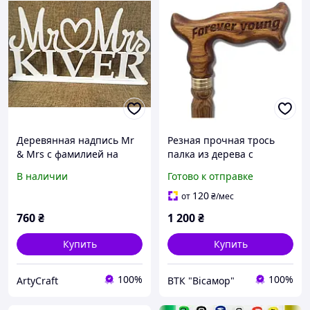
Деревянная надпись Mr
Резная прочная трось
& Mrs с фамилией на
палка из дерева с
подставке 35х18 см,
надписью для ходьбы для
В наличии
Готово к отправке
свадебный декор из
пожилых людей
фанеры 4 мм с покраской
инвалидов и для имиджа
120
от
₴
/мес
760
₴
1 200
₴
Купить
Купить
100%
100%
ArtyCraft
ВТК "Вісамор"