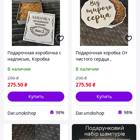
Подарочная коробочка с
Подарочная коробка От
надписью, Коробка
чистого сердца ,
деревянная для
Подарочная коробка,
В наличии
В наличии
мужчины, Подарочная
Подарочная коробочка с
коробка,
надписью, Деревянный
290
₴
290
₴
бокс.
275
.50
₴
275
.50
₴
Купить
Купить
98%
98%
Dar.unokshop
Dar.unokshop