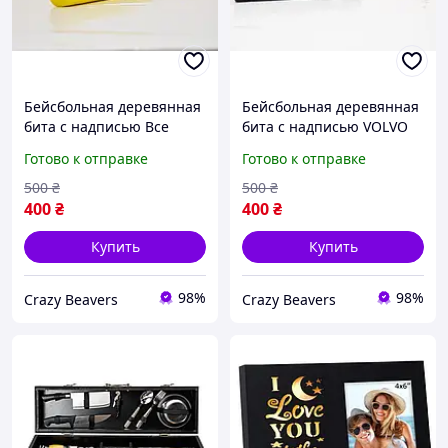
Бейсбольная деревянная
Бейсбольная деревянная
бита с надписью Все
бита с надписью VOLVO
будет Украина длина 75
длина 75 см
Готово к отправке
Готово к отправке
см
500
₴
500
₴
400
₴
400
₴
Купить
Купить
98%
98%
Crazy Beavers
Crazy Beavers