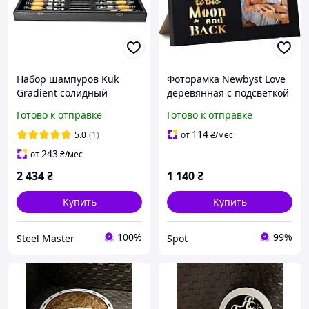
Набор шампуров Kuk
Фоторамка Newbyst Love
Gradient солидный
деревянная с подсветкой
комплект для шашлыка с
для фото 10x15 см черная
Готово к отправке
Готово к отправке
индивидуальной
с надписью Я люблю тебя
надписью
до Луны и обратно
114
5.0
(1)
от
₴
/мес
243
от
₴
/мес
2 434
₴
1 140
₴
Купить
Купить
100%
99%
Steel Master
Spot