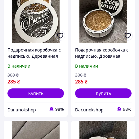
Подарочная коробочка с
Подарочная коробочка с
надписью, Деревянная
надписью, Дровяная
коробка на подарок,
коробканая на подарок,
В наличии
В наличии
Деревянный бокс на
подарок,
300
₴
300
₴
285
₴
285
₴
Купить
Купить
98%
98%
Dar.unokshop
Dar.unokshop