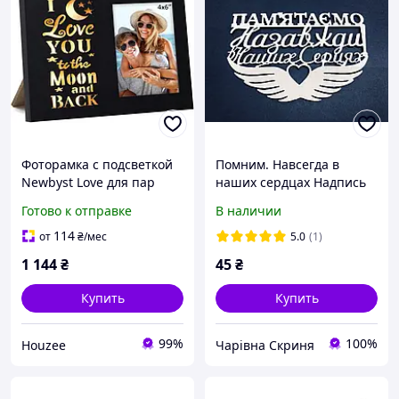
Фоторамка с подсветкой
Помним. Навсегда в
Newbyst Love для пар
наших сердцах Надпись
черная деревянная с
из дерева 13х8 см
Готово к отправке
В наличии
надписью Я люблю тебя
Фигурка в букет,цвети
до Луны и обратно
Фигурка длянесла
114
от
₴
/мес
5.0
(1)
1 144
₴
45
₴
Купить
Купить
99%
100%
Houzee
Чарівна Скриня