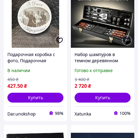
Подарочная коробка с
Набор шампуров в
фото, Подарочная
темном деревянном
коробка, Подарочная
кейсе для мужчин,
В наличии
Готово к отправке
коробочка с надписью,
большой шашличный
Деревянный бокс.
комплект, ручная работа,
450
₴
3 400
₴
нержавейка
427
.50
₴
2 720
₴
Купить
Купить
98%
100%
Dar.unokshop
Xatunka