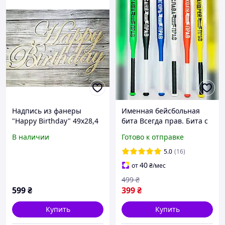
Надпись из фанеры
Именная бейсбольная
"Happy Birthday" 49х28,4
бита Всегда прав. Бита с
см Светлое дерево
индивидуальной
В наличии
Готово к отправке
надписью. 6 цветов.
5.0
(16)
40
от
₴
/мес
499
₴
599
₴
399
₴
Купить
Купить