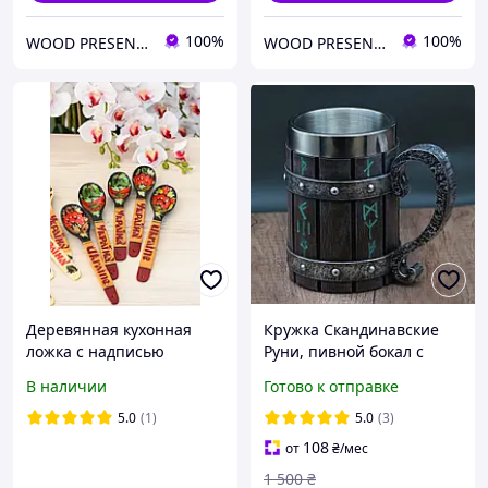
100%
100%
WOOD PRESENT STUDIO
WOOD PRESENT STUDIO
Деревянная кухонная
Кружка Скандинавские
ложка с надписью
Руни, пивной бокал с
Украина
имитацией дерева и
В наличии
Готово к отправке
надписями Руны, 3D
чашка
5.0
(1)
5.0
(3)
108
от
₴
/мес
1 500
₴