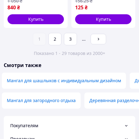
1 050
₴
156
.25
₴
840
₴
125
₴
Купить
Купить
1
2
3
...
Показано 1 - 29 товаров из 2000+
Смотри также
Мангал для шашлыков с индивидуальным дизайном
Д
Мангал для загородного отдыха
Деревянная разделочн
Покупателям
Продавцам