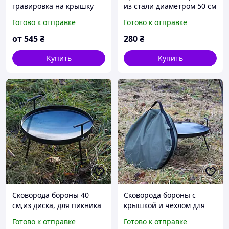
гравировка на крышку
из стали диаметром 50 см
для сковороды из диска
(SP00131)
Готово к отправке
Готово к отправке
от
545
₴
280
₴
Купить
Купить
Сковорода бороны 40
Сковорода бороны с
см,из диска, для пикника
крышкой и чехлом для
туристическая, для
пикника, из диска для
Готово к отправке
Готово к отправке
мангала
костра