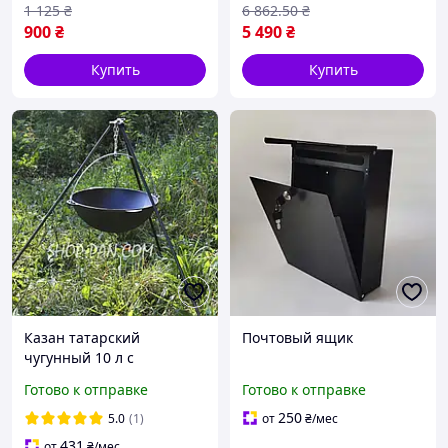
1 125
₴
6 862
.50
₴
900
₴
5 490
₴
Купить
Купить
Казан татарский
Почтовый ящик
чугунный 10 л с
крышкой-сковородой и
Готово к отправке
Готово к отправке
треногой
250
5.0
(1)
от
₴
/мес
431
от
₴
/мес