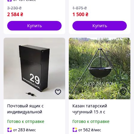
3 230
₴
1 875
₴
2 584
₴
1 500
₴
Купить
Купить
Почтовый ящик с
Казан татарский
индивидуальной
чугунный 15 л с
надписью
крышкой-сковородой и
Готово к отправке
Готово к отправке
треногой
283
562
от
₴
/мес
от
₴
/мес