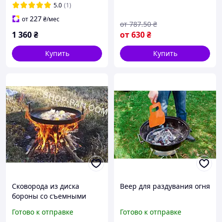
5.0
(1)
227
от
₴
/мес
от
787
.50
₴
1 360
₴
от
630
₴
Купить
Купить
Сковорода из диска
Веер для раздувания огня
бороны со съемными
ручками
Готово к отправке
Готово к отправке