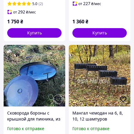
227
5.0
(2)
от
₴
/мес
292
от
₴
/мес
1 750
₴
1 360
₴
Купить
Купить
Сковорода бороны с
Мангал чемодан на 6, 8,
крышкой для пикника, из
10, 12 шампуров
диска для костра
раскладной жаровня
Готово к отправке
Готово к отправке
гриль