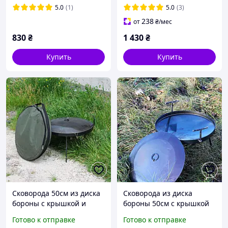
5.0
(1)
5.0
(3)
238
от
₴
/мес
830
₴
1 430
₴
Купить
Купить
Сковорода 50см из диска
Сковорода из диска
бороны с крышкой и
бороны 50см с крышкой
чехлом
со съемными ручками
Готово к отправке
Готово к отправке