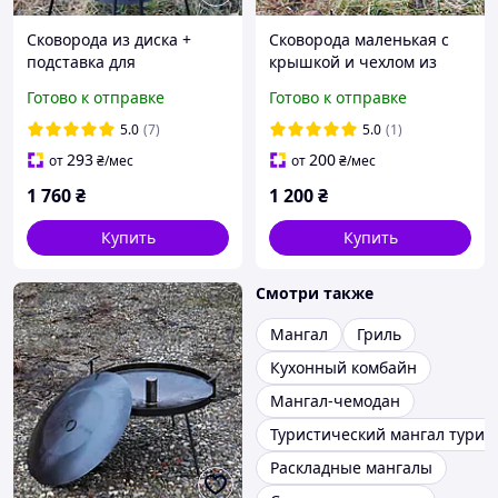
Сковорода из диска +
Сковорода маленькая с
подставка для
крышкой и чехлом из
разведения огня (садж)
диска бороны
Готово к отправке
Готово к отправке
туристическая
5.0
(7)
5.0
(1)
293
200
от
₴
/мес
от
₴
/мес
1 760
₴
1 200
₴
Купить
Купить
Смотри также
Мангал
Гриль
Кухонный комбайн
Мангал-чемодан
Туристический мангал турис
Раскладные мангалы