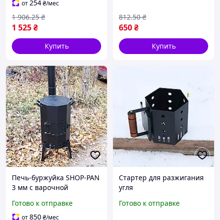
254
от
₴
/мес
1 906
.25
₴
812
.50
₴
1 525
₴
650
₴
Купить
Купить
Печь-буржуйка SHOP-PAN
Стартер для разжигания
3 мм с варочной
угля
поверхностью на дровах
Готово к отправке
Готово к отправке
для внутреннего
обогрева помещений
850
от
₴
/мес