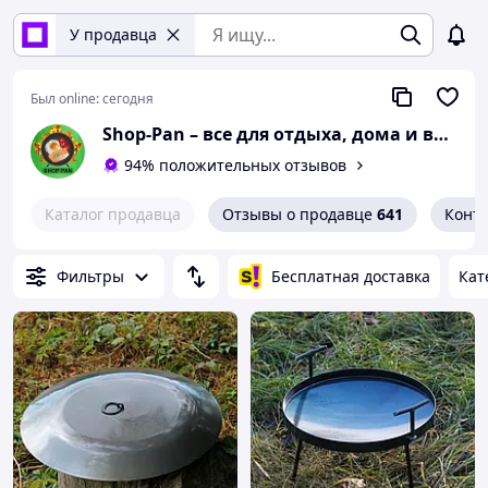
У продавца
Был online:
сегодня
Shop-Pan – все для отдыха, дома и вдохновения!
94% положительных отзывов
Каталог продавца
Отзывы о продавце
641
Конт
Фильтры
Бесплатная доставка
Кат