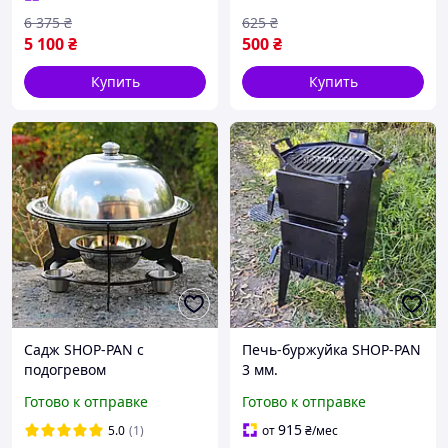
6 375
₴
625
₴
5 100
₴
500
₴
Купить
Купить
Садж SHOP-PAN с
Печь-буржуйка SHOP-PAN
подогревом
3 мм.
Готово к отправке
Готово к отправке
915
5.0
(1)
от
₴
/мес