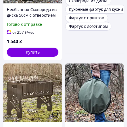
Сковорода из диска
Кухонные фартук для кухни
Необычная Сковорода из
диска 50см с отверстием
Фартук с принтом
для быстрого
Готово к отправке
Фартук с логотипом
приготовления
257
от
₴
/мес
1 540
₴
Купить