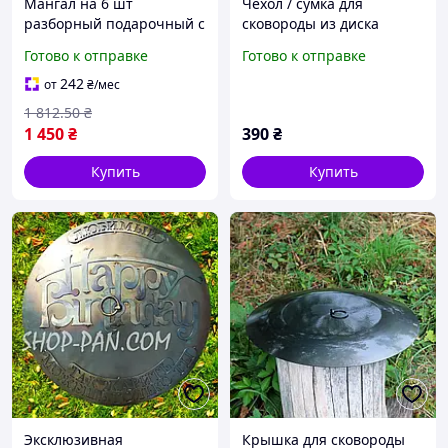
Мангал на 6 шт
Чехол / сумка для
разборный подарочный с
сковороды из диска
именной надписью
бороны 50см
Готово к отправке
Готово к отправке
242
от
₴
/мес
1 812
.50
₴
1 450
₴
390
₴
Купить
Купить
Эксклюзивная
Крышка для сковороды