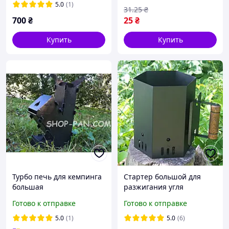
5.0
(1)
31
.25
₴
700
₴
25
₴
Купить
Купить
Турбо печь для кемпинга
Стартер большой для
большая
разжигания угля
(SP97366)
Готово к отправке
Готово к отправке
5.0
(1)
5.0
(6)