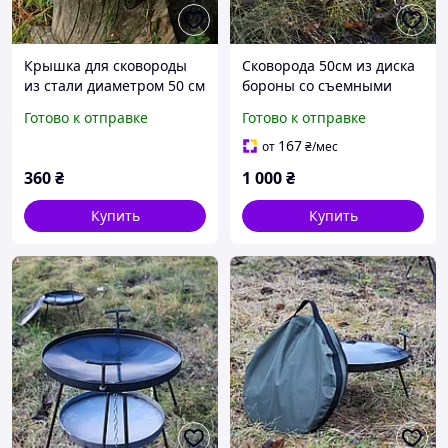
Крышка для сковороды
Сковорода 50см из диска
из стали диаметром 50 см
бороны со съемными
(SP00132)
ручками
Готово к отправке
Готово к отправке
167
от
₴
/мес
360
₴
1 000
₴
Купить
Купить