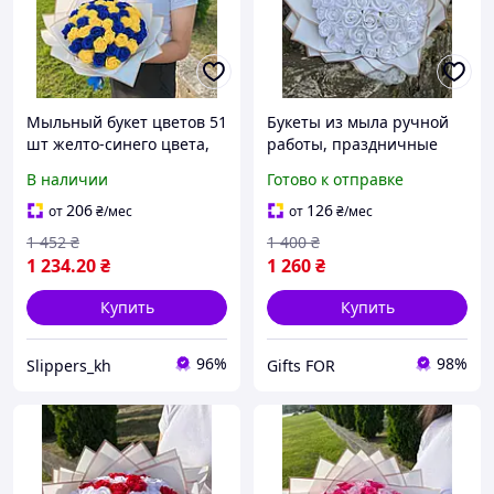
Мыльный букет цветов 51
Букеты из мыла ручной
шт желто-синего цвета,
работы, праздничные
ароматный букет роз на
букеты из мыльных
В наличии
Готово к отправке
подарок, красивый букет
цветов, мыльные розы,
цветов из мыла
красный
206
126
от
₴
/мес
от
₴
/мес
1 452
₴
1 400
₴
1 234
.20
₴
1 260
₴
Купить
Купить
96%
98%
Slippers_kh
Gifts FOR