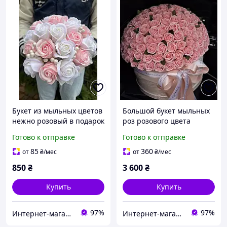
Букет из мыльных цветов
Большой букет мыльных
нежно розовый в подарок
роз розового цвета
- мыльные розы,
Готово к отправке
Готово к отправке
мыльный букет, подарок
для мамы, девушки,
85
360
от
₴
/мес
от
₴
/мес
сестры
850
₴
3 600
₴
Купить
Купить
97%
97%
Интернет-магазин "Happy-land"
Интернет-магазин "Happy-land"