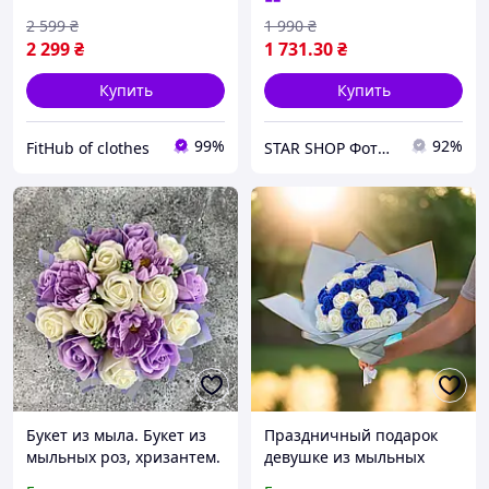
Мыльные цвет розы
2 599
₴
1 990
₴
Букеты на праздник
2 299
₴
1 731
.30
₴
Купить
Купить
99%
92%
FitHub of clothes
STAR SHOP Фотосувениры
Букет из мыла. Букет из
Праздничный подарок
мыльных роз, хризантем.
девушке из мыльных
Подарок маме, сестре,
цветов, мыльные букеты