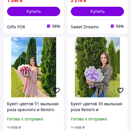
1 260
₴
2 216
₴
Купить
Купить
98%
99%
Gifts FOR
Sweet Dreams
Букет цветов 51 мыльная
Букет цветов 35 мыльная
роза красного и белого
роза белого и
цвета 40см Цветы из
лавандового цвета 40см
Готово к отправке
Готово к отправке
мыла Подарок девушке,
Цветы из мыла Подарок
жене на 14 февраля
девушке, жене на 14
1 598
₴
1 188
₴