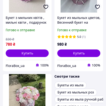
Букет з мильних квітів ,
Букет из мыльных цветов,
мильні квіти , подарунок
Весенний букет на
на день народження ,
подарок, подарок
Готово к отправке
Готово к отправке
дефаміновий букет ,
девушке
подарунок в школу
5.0
(1)
830
₴
780
₴
980
₴
Купить
Купить
100%
100%
FloraBox_ua
FloraBox_ua
Смотри также
Букеты из мыла
Букет из мыльных роз
Букеты из мыла ручной рабо