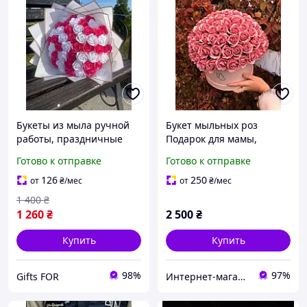
Букеты из мыла ручной
Букет мыльных роз
работы, праздничные
Подарок для мамы,
букеты из мыльных
девушки, подруги | Букет
Готово к отправке
Готово к отправке
цветов, мыльные розы,
мыльных цветов
красный
126
250
от
₴
/мес
от
₴
/мес
1 400
₴
1 260
₴
2 500
₴
Купить
Купить
98%
97%
Gifts FOR
Интернет-магазин "Happy-land"