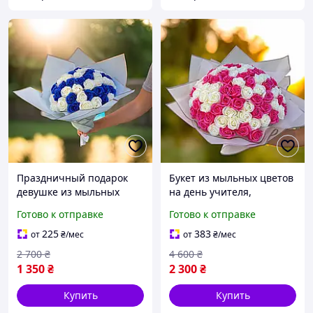
Праздничный подарок
Букет из мыльных цветов
девушке из мыльных
на день учителя,
цветов, мыльные букеты
мыльные букеты розочки
Готово к отправке
Готово к отправке
розочки, подарок
на праздник, подарок
любимой на день рож|
девушке на день рож|
225
383
от
₴
/мес
от
₴
/мес
ХІТОВИЙ
ХІТОВИЙ
2 700
₴
4 600
₴
1 350
₴
2 300
₴
Купить
Купить