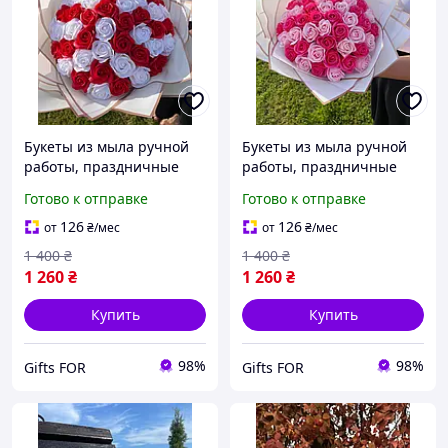
Букеты из мыла ручной
Букеты из мыла ручной
работы, праздничные
работы, праздничные
букеты из мыльных
букеты из мыльных
Готово к отправке
Готово к отправке
цветов, мыльные розы,
цветов, мыльные розы,
красный
красный
126
126
от
₴
/мес
от
₴
/мес
1 400
₴
1 400
₴
1 260
₴
1 260
₴
Купить
Купить
98%
98%
Gifts FOR
Gifts FOR