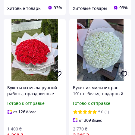
93%
93%
Хитовые товары
Хитовые товары
Букеты из мыла ручной
Букет из мильних рас
работы, праздничные
101шт белья, подарный
букеты из мыльных
букет Мыльные разы на
Готово к отправке
Готово к отправке
цветов, мыльные розы,
подарок Очень красивый
красный
букет который не увядает
126
от
₴
/мес
5.0
(1)
369
от
₴
/мес
1 400
₴
2 770
₴