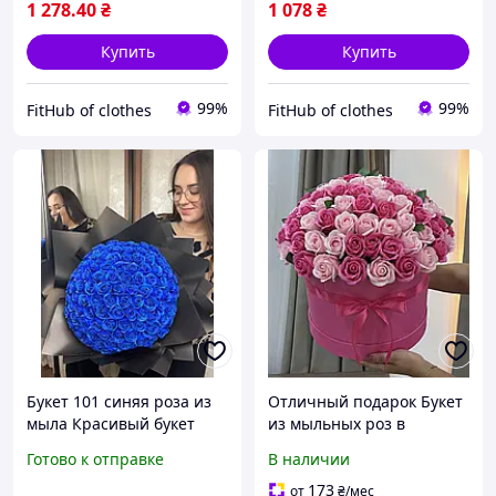
Красивый букет роз
февраля Красивый букет
1 278
.40
₴
1 078
₴
роз
Купить
Купить
99%
99%
FitHub of clothes
FitHub of clothes
Букет 101 синяя роза из
Отличный подарок Букет
мыла Красивый букет
из мыльных роз в
Подарок на 8 марта
коробке
Готово к отправке
В наличии
Цветы розы
Искуственные розы
173
от
₴
/мес