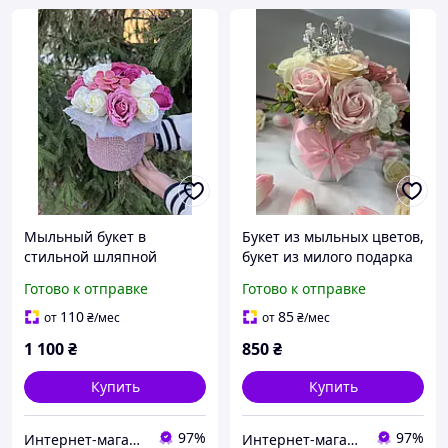
Мыльный букет в
Букет из мыльных цветов,
стильной шляпной
букет из милого подарка
коробке.
девушке, маме, подруге
Готово к отправке
Готово к отправке
110
85
от
₴
/мес
от
₴
/мес
1 100
₴
850
₴
Купить
Купить
97%
97%
Интернет-магазин "Happy-land"
Интернет-магазин "Happy-land"