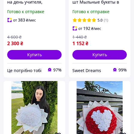
на день учителя,
шт Мыльные букеты в
мыльные букеты розочки
упаковке Красный
Готово к отправке
Готово к отправке
на праздник, подарок
девушке на день|ЭТО
383
от
₴
/мес
5.0
(1)
НУЖНО
192
от
₴
/мес
4 600
₴
1 440
₴
2 300
₴
1 152
₴
Купить
Купить
97%
99%
Це потрібно тобі
Sweet Dreams