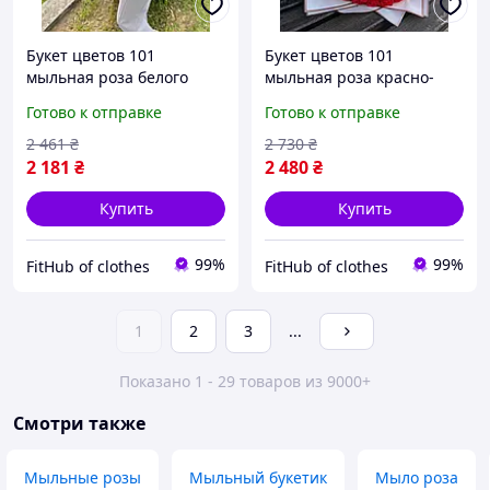
Букет цветов 101
Букет цветов 101
мыльная роза белого
мыльная роза красно-
цвета 40см Цветы из
белого цвета 40см Цветы
Готово к отправке
Готово к отправке
мыла Подарок девушке,
из мыла Подарок
жене на 14 февраля
девушке, жене на 14
2 461
₴
2 730
₴
Красивый букет белых
февраля Красивый букет
2 181
₴
2 480
₴
роз
роз
Купить
Купить
99%
99%
FitHub of clothes
FitHub of clothes
1
2
3
...
Показано 1 - 29 товаров из 9000+
Смотри также
Мыльные розы
Мыльный букетик
Мыло роза