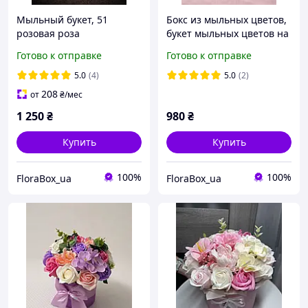
Мыльный букет, 51
Бокс из мыльных цветов,
розовая роза
букет мыльных цветов на
подарок
Готово к отправке
Готово к отправке
5.0
(4)
5.0
(2)
208
от
₴
/мес
1 250
₴
980
₴
Купить
Купить
100%
100%
FloraBox_ua
FloraBox_ua