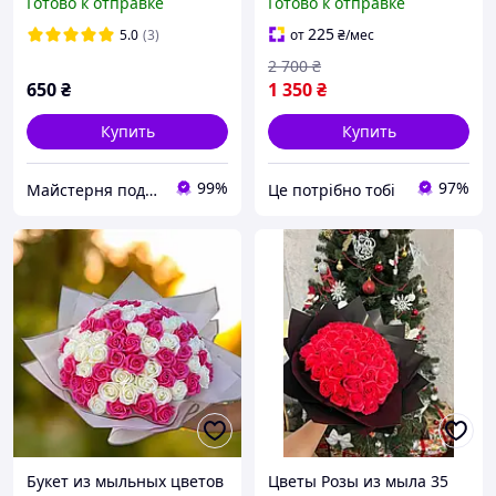
Готово к отправке
Готово к отправке
учительнице
розочки, подарок
любимой на день|ЭТО
225
5.0
(3)
от
₴
/мес
НУЖНО
2 700
₴
650
₴
1 350
₴
Купить
Купить
99%
97%
Майстерня подарунків Родзинка (Rodzunka)
Це потрібно тобі
Букет из мыльных цветов
Цветы Розы из мыла 35