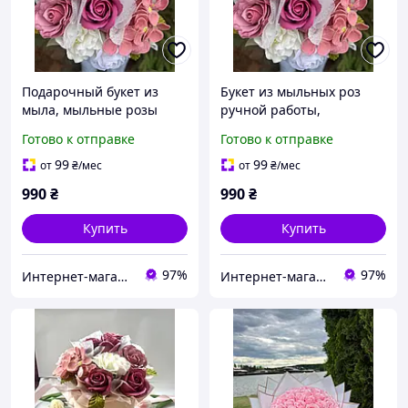
Подарочный букет из
Букет из мыльных роз
мыла, мыльные розы
ручной работы,
ручной работы,
подарочный букет
Готово к отправке
Готово к отправке
оригинальный подарок
цветов, декоративный
для девушки, мамы,
букет из мыла, подарок
99
99
от
₴
/мес
от
₴
/мес
женщины
для девушки / мамы
990
₴
990
₴
Купить
Купить
97%
97%
Интернет-магазин "Happy-land"
Интернет-магазин "Happy-land"