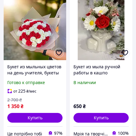
Букет из мыльных цветов
Букет из мыла ручной
на день учителя, букеты
работы в кашпо
цветов из мыла ручной
Готово к отправке
В наличии
работы, подарок сестре
на день|ЭТО НУЖНО
225
от
₴
/мес
2 700
₴
1 350
₴
650
₴
Купить
Купить
97%
100%
Це потрібно тобі
Мрія та творчість