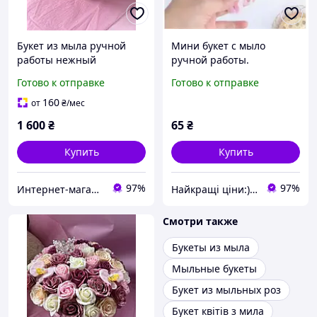
Букет из мыла ручной
Мини букет с мыло
работы нежный
ручной работы.
ароматный подарок, не
Элегантный подарок.
Готово к отправке
Готово к отправке
увядающий
Сувенир на подарок.
Букет цветов с мыла
160
от
₴
/мес
1 600
₴
65
₴
Купить
Купить
97%
97%
Интернет-магазин "Happy-land"
Найкращі ціни:) Lightssshop
Смотри также
Букеты из мыла
Мыльные букеты
Букет из мыльных роз
Букет квітів з мила