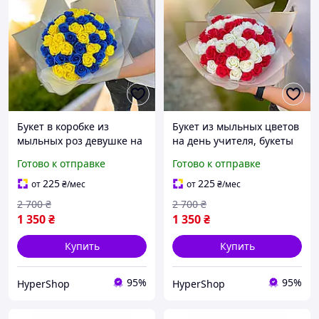
Букет в коробке из
Букет из мыльных цветов
мыльных роз девушке на
на день учителя, букеты
день рождения, букеты
цветов из мыла ручной
Готово к отправке
Готово к отправке
цветов из мыла ручной
работы, подарок сестре
работы на |МКТ
на день рож |МКТ
225
225
от
₴
/мес
от
₴
/мес
2 700
₴
2 700
₴
1 350
₴
1 350
₴
Купить
Купить
95%
95%
HyperShop
HyperShop