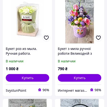
Букет роз из мыла.
Букет з мила ручної
Ручная работа.
роботи Великодній з
зайчиком в бузковому
В наличии
В наличии
стаканчику
1 000
₴
790
₴
Купить
Купить
96%
98%
SvystunPoint
Интернет магазин натуральной косметики и мыла "Kvita"