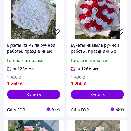
Букеты из мыла ручной
Букеты из мыла ручной
работы, праздничные
работы, праздничные
букеты из мыльных
букеты из мыльных
Готово к отправке
Готово к отправке
цветов, мыльные розы,
цветов, мыльные розы,
красный
красный
126
126
от
₴
/мес
от
₴
/мес
1 400
₴
1 400
₴
1 260
₴
1 260
₴
Купить
Купить
98%
98%
Gifts FOR
Gifts FOR