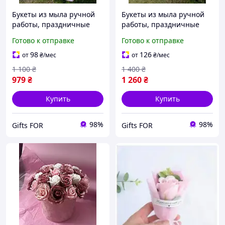
Букеты из мыла ручной
Букеты из мыла ручной
работы, праздничные
работы, праздничные
букеты из мыльных
букеты из мыльных
Готово к отправке
Готово к отправке
цветов, подарочный
цветов, мыльные розы,
букет розы, мыльные
красный
98
126
от
₴
/мес
от
₴
/мес
розы
1 100
₴
1 400
₴
979
₴
1 260
₴
Купить
Купить
98%
98%
Gifts FOR
Gifts FOR