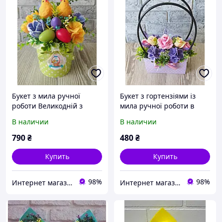
Букет з мила ручної
Букет з гортензіями із
роботи Великодній з
мила ручної роботи в
курчатами
сумочці
В наличии
В наличии
790
₴
480
₴
Купить
Купить
98%
98%
Интернет магазин натуральной косметики и мыла "Kvita"
Интернет магазин натуральной косметики и мыла "Kvita"