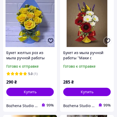
Букет желтых роз из
Букет из мыла ручной
мыла ручной работы
работы "Маки с
ромашками"
Готово к отправке
Готово к отправке
5.0
(1)
290
₴
285
₴
Купить
Купить
99%
99%
Bozhena Studio - «Майстерня затишку: мило, свічки, гіпс та авторські форми»
Bozhena Studio - «Майстерня затишку: мило, свічки, гіпс та авторські форми»