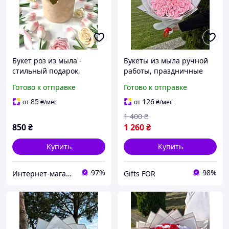
Букет роз из мыла -
Букеты из мыла ручной
стильный подарок,
работы, праздничные
который не увядает
букеты из мыльных
Готово к отправке
Готово к отправке
цветов, мыльные розы,
красный
85
126
от
₴
/мес
от
₴
/мес
1 400
₴
850
₴
1 260
₴
Купить
Купить
97%
98%
Интернет-магазин "Happy-land"
Gifts FOR