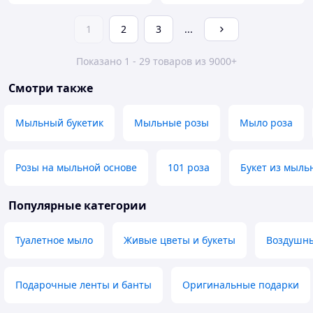
1
2
3
...
Показано 1 - 29 товаров из 9000+
Смотри также
Мыльный букетик
Мыльные розы
Мыло роза
Розы на мыльной основе
101 роза
Букет из мыль
Популярные категории
Туалетное мыло
Живые цветы и букеты
Воздушны
Подарочные ленты и банты
Оригинальные подарки