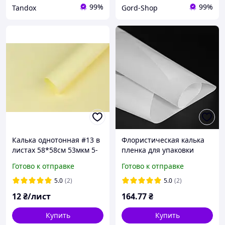
99%
99%
Tandox
Gord-Shop
Калька однотонная #13 в
Флористическая калька
листах 58*58cм 53мкм 5-
пленка для упаковки
82698
цветов, матовая
Готово к отправке
Готово к отправке
полупрозрачная, 56х56
см, белая (20 листов)
5.0
(2)
5.0
(2)
12
₴/лист
164
.77
₴
Купить
Купить