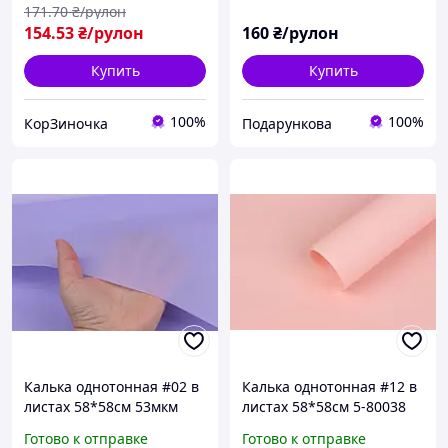
171
.70
₴/рулон
154
.53
₴/рулон
160
₴/рулон
Купить
Купить
100%
100%
КорЗиночка
Подарункова
Калька однотонная #02 в
Калька однотонная #12 в
листах 58*58cм 53мкм
листах 58*58cм 5-80038
"Нежная сирень" 5-79988
Готово к отправке
Готово к отправке