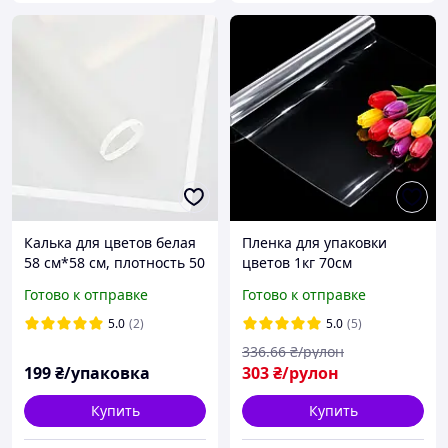
Калька для цветов белая
Пленка для упаковки
58 см*58 см, плотность 50
цветов 1кг 70см
мкм (упаковка 20 шт) #111
прозрачная
Готово к отправке
Готово к отправке
флористическая
упаковочная калька
5.0
(2)
5.0
(5)
слюда для букетов и
336
.66
₴/рулон
подарков
199
₴/упаковка
303
₴/рулон
Купить
Купить