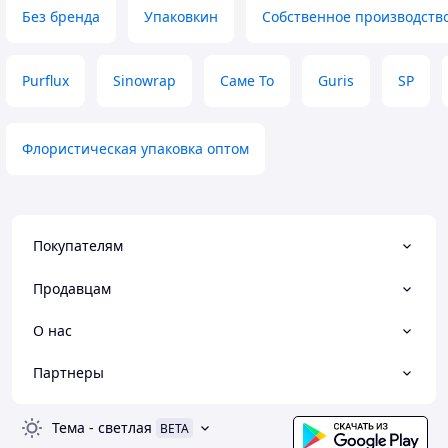
Полотна плівка
Без бренда
Упаковкин
Собственное производств
Недостатки
Без верхнього упакування + слаба
намотка рулону, за рахунок чого
Purflux
Sinowrap
Саме То
Guris
SP
рулон деформується, та всередину
потрапляє мусор.
Флористическая упаковка оптом
Покупателям
Продавцам
О нас
Партнеры
Тема
-
светлая
BETA