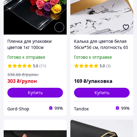
Пленка для упаковки
Калька для цветов белая
цветов 1кг 100см
56см*56 см, плотность 65
прозрачная
мкм (упаковка 20 шт)
Готово к отправке
Готово к отправке
флористическая
упаковочная калька
5.0
(11)
5.0
(3)
слюда для букетов и
336
.66
₴/рулон
подарков
303
₴/рулон
169
₴/упаковка
Купить
Купить
99%
99%
Gord-Shop
Tandox