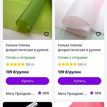
Калька пленка
Калька пленка
флористическая в рулоне
флористическая в рулоне
зеленая матовая
бледно-розовая матовая
Готово к отправке
Готово к отправке
однотонная 65-70см*8-9
однотонная 65см*8 м
м
5.0
(6)
5.0
(6)
109
₴/рулон
109
₴/рулон
Купить
Купить
98%
98%
Мега Праздник – магазин аксессуаров для праздника и все для оформления воздушными шарами ОПТ.
Мега Праздник – магазин аксессуаров для праздника и все для оформления воздушными шарами ОПТ.