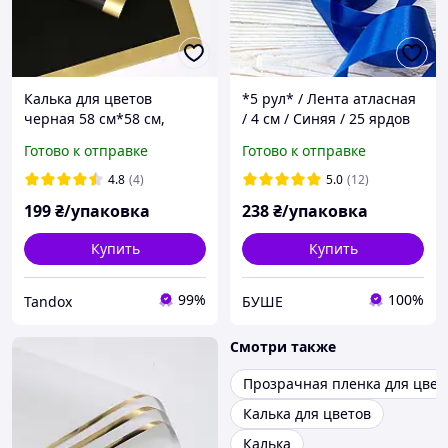
Калька для цветов
*5 рул* / Лента атласная
черная 58 см*58 см,
/ 4 см / Синяя / 25 ярдов
плотность 65 мкм
(22,86 м)
Готово к отправке
Готово к отправке
(упаковка 20 шт)
4.8
(4)
5.0
(12)
199
₴/упаковка
238
₴/упаковка
Купить
Купить
99%
100%
Tandox
БУШЕ
Смотри также
Прозрачная пленка для цвет
Калька для цветов
Калька