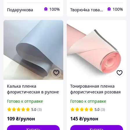
100%
100%
Подарункова
Творю4ка товары для упаковки и декора
Калька пленка
Тонированная пленка
флористическая в рулоне
флористическая розовая
серая матовая
60 см 360 г
Готово к отправке
Готово к отправке
однотонная 65-70см*8-9
м
5.0
(3)
5.0
(3)
109
₴/рулон
145
₴/рулон
Купить
Купить