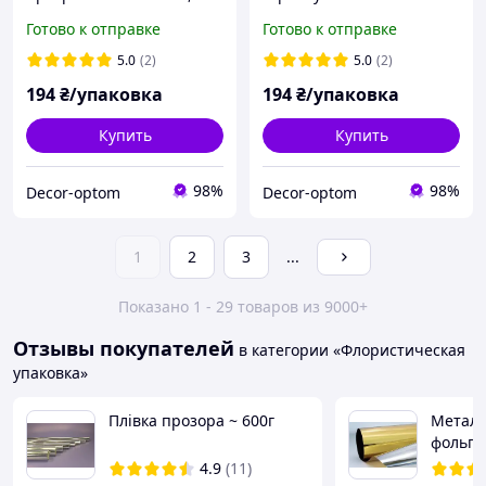
плотность 50 мкм,
красная, упаковка 20 шт
Готово к отправке
Готово к отправке
упаковка 20 шт #07
#012
5.0
(2)
5.0
(2)
194
₴/упаковка
194
₴/упаковка
Купить
Купить
98%
98%
Decor-optom
Decor-optom
1
2
3
...
Показано 1 - 29 товаров из 9000+
Отзывы покупателей
в категории «Флористическая
упаковка»
Плівка прозора ~ 600г
Металл
фольга
60см*3
4.9
(11)