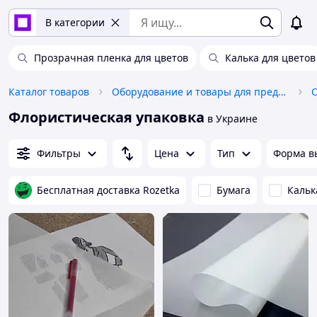
В категории
Прозрачная пленка для цветов
Калька для цветов
Каталог товаров
Оборудование и товары для предоставления услуг
О
Флористическая упаковка
в Украине
Фильтры
Цена
Тип
Форма в
Бесплатная доставка Rozetka
Бумага
Кальк