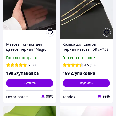
Матовая калька для
Калька для цветов
цветов черная "Magic
черная матовая 58 см*58
Edge" с каймой 58×58 см,
см, плотность 50 мкм
Готово к отправке
Готово к отправке
упаковка 20 шт
(упаковка 20 шт)
5.0
(3)
4.5
(10)
199
₴/упаковка
199
₴/упаковка
Купить
Купить
98%
99%
Decor-optom
Tandox