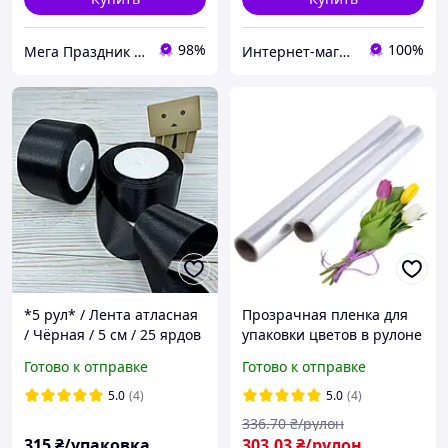
98%
100%
Мега Праздник – магазин аксессуаров для праздника и все для оформления воздушными шарами ОПТ.
Интернет-магазин "Flora Stuff & Decor"
*5 рул* / Лента атласная
Прозрачная пленка для
/ Чёрная / 5 см / 25 ярдов
упаковки цветов в рулоне
(22,86 м)
(1 кг)(60 см)(1 шт)
Готово к отправке
Готово к отправке
флористическая упаковка
5.0
(4)
5.0
(4)
336
.70
₴/рулон
315
₴/упаковка
303
.03
₴/рулон