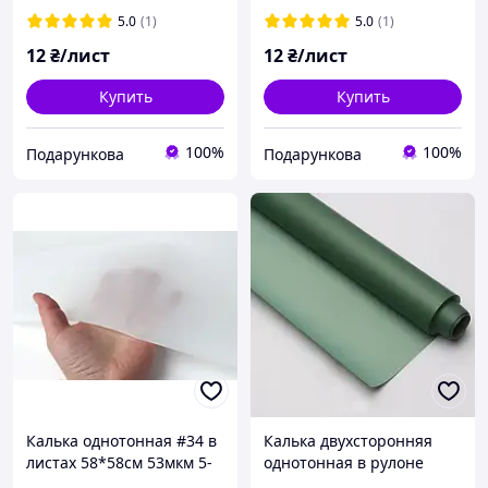
5.0
(1)
5.0
(1)
12
₴/лист
12
₴/лист
Купить
Купить
100%
100%
Подарункова
Подарункова
Калька однотонная #34 в
Калька двухсторонняя
листах 58*58cм 53мкм 5-
однотонная в рулоне
80113
60х30 метров