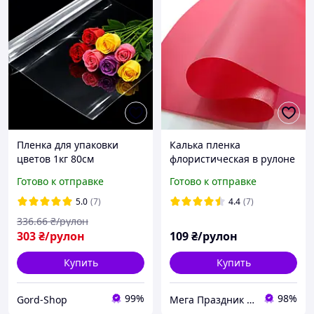
Пленка для упаковки
Калька пленка
цветов 1кг 80см
флористическая в рулоне
прозрачная
красная матовая
Готово к отправке
Готово к отправке
флористическая
однотонная 65-70см*8- 9
упаковочная калька
м
5.0
(7)
4.4
(7)
слюда для букетов и
336
.66
₴/рулон
подарков
303
₴/рулон
109
₴/рулон
Купить
Купить
99%
98%
Gord-Shop
Мега Праздник – магазин аксессуаров для праздника и все для оформления воздушными шарами ОПТ.