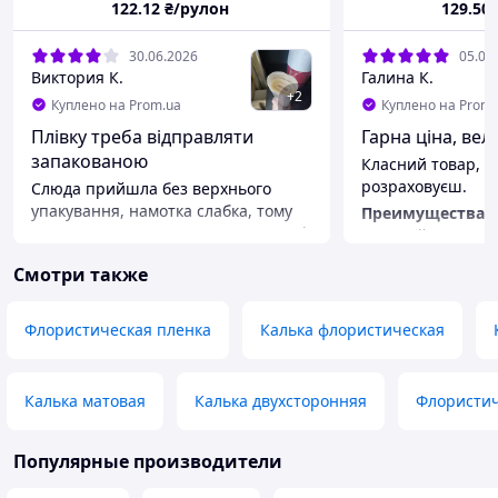
122
.12
₴/рулон
129
.50
30.06.2026
05.06
Виктория К.
Галина К.
+
2
Куплено на Prom.ua
Куплено на Prom.
Плівку треба відправляти
Гарна ціна, ве
запакованою
Класний товар, р
розраховуєш.
Слюда прийшла без верхнього
упакування, намотка слабка, тому
Преимущества
вона весь час зсовується, в процесі
Великий рулон, і
транспортування вона також
колір, можна вик
Смотри также
всовувалася і тому зам'ялася. Але
також як срібло
найсумніше що я цю плівку беру
Недостатки
для того щоб пакувати у неї їстівні
Не знайшла
Флористическая пленка
Калька флористическая
продукти, але вона була без
верхньої упаковки, за рахунок того
що вона весь час зсовується,
Калька матовая
Калька двухсторонняя
Флористич
всередину потрапив мусор, тепер
щоб вона виконала свої цілі її треба
ретельно обробляти, що не зручно.
Популярные производители
Преимущества