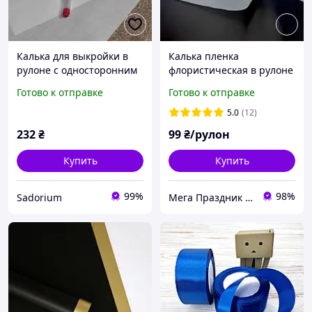
Калька для выкройки в
Калька пленка
рулоне с односторонним
флористическая в рулоне
глянцем, плотность 40 г/
белая матовая
Готово к отправке
Готово к отправке
м2, ширина 64 см длина
однотонная 65-70см*9 м
15 метров
5.0
(12)
232
₴
99
₴/рулон
Купить
Купить
99%
98%
Sadorium
Мега Праздник – магазин аксессуаров для праздника и все для оформления воздушными шарами ОПТ.