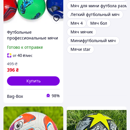
Мяч для мини футбола разм
Легкий футбольный мяч
Мяч 4
Мяч бол
Мяч мячик
Футбольные
профессиональные мячи
Минифутбольный мяч
Мяч футбольный
Готово к отправке
Мячи star
тренировочный для
улицы Футбольный мяч
40
от
₴
/мес
для тренировок в группе
495
₴
396
₴
Купить
98%
Bag-Box