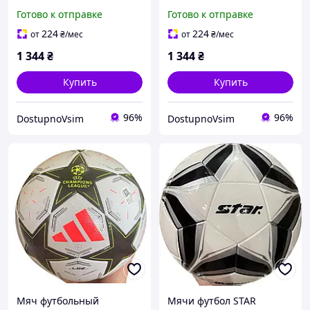
Готово к отправке
Готово к отправке
224
224
от
₴
/мес
от
₴
/мес
1 344
₴
1 344
₴
Купить
Купить
96%
96%
DostupnoVsim
DostupnoVsim
Мяч футбольный
Мячи футбол STAR