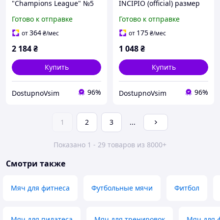
"Champions League" №5
INCIPIO (official) размер
№5
Готово к отправке
Готово к отправке
364
175
от
₴
/мес
от
₴
/мес
2 184
₴
1 048
₴
Купить
Купить
96%
96%
DostupnoVsim
DostupnoVsim
1
2
3
...
Показано 1 - 29 товаров из 8000+
Смотри также
Мяч для фитнеса
Футбольные мячи
Фитбол
Мяч для пилатеса
Мяч для тренировок
Мяч для 