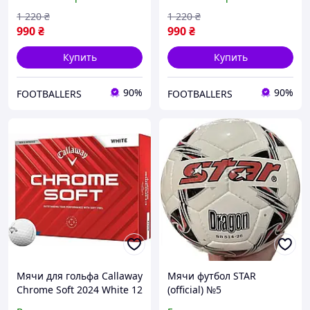
1 220
₴
1 220
₴
990
₴
990
₴
Купить
Купить
90%
90%
FOOTBALLERS
FOOTBALLERS
Мячи для гольфа Callaway
Мячи футбол STAR
Chrome Soft 2024 White 12
(official) №5
шт