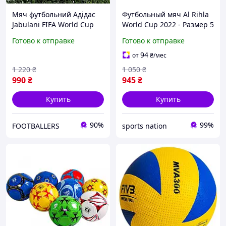
Мяч футбольний Адідас
Футбольный мяч Al Rihla
Jabulani FIFA World Cup
World Cup 2022 - Размер 5
2010 Розмір 5
Готово к отправке
Готово к отправке
94
от
₴
/мес
1 220
₴
1 050
₴
990
₴
945
₴
Купить
Купить
90%
99%
FOOTBALLERS
sports nation