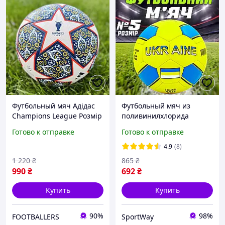
Футбольный мяч Адідас
Футбольный мяч из
Champions League Розмір
поливинилхлорида
5
игровой для игры в
Готово к отправке
Готово к отправке
футбол Размер 5
BALLONSTAR Футбольные
4.9
(8)
мячи для мальчиков
1 220
₴
865
₴
990
₴
692
₴
Купить
Купить
90%
98%
FOOTBALLERS
SportWay