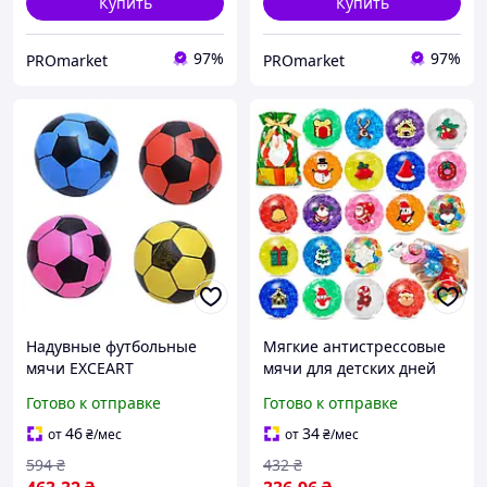
Купить
Купить
97%
97%
PROmarket
PROmarket
Надувные футбольные
Мягкие антистрессовые
мячи EXCEART
мячи для детских дней
рождения, в комплекте 16
Готово к отправке
Готово к отправке
шт
46
34
от
₴
/мес
от
₴
/мес
594
₴
432
₴