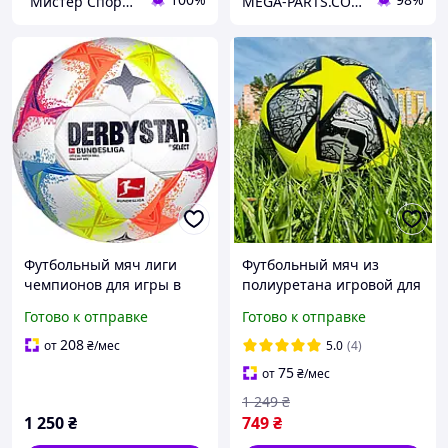
"Мистер Спорт" Интернет-магазин
MEGA-PARTS.COM.UA
Футбольный мяч лиги
Футбольный мяч из
чемпионов для игры в
полиуретана игровой для
футбол размер No5
игры в футбол Размер 5
Готово к отправке
Готово к отправке
футбольные мячи для
Футбольные мячи для
асфальта и улицы
мальчиков
208
от
₴
/мес
5.0
(4)
DERBYSTAR
75
от
₴
/мес
1 249
₴
1 250
₴
749
₴