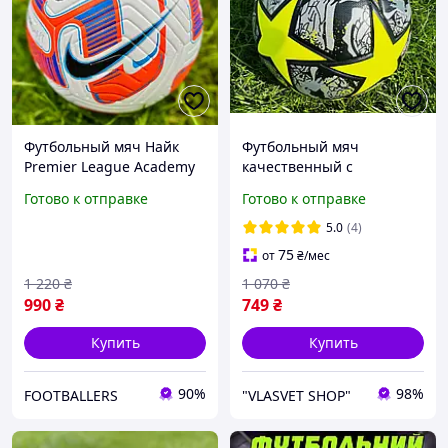
Футбольный мяч Найк
Футбольный мяч
Premier League Academy
качественный с
Розмір 5
полиуретана Размер 5
Готово к отправке
Готово к отправке
Мяч для игры в футбол
Мячи для футбола
5.0
(4)
Футбольные мячи
75
от
₴
/мес
1 220
₴
1 070
₴
990
₴
749
₴
Купить
Купить
90%
98%
FOOTBALLERS
"VLASVET SHOP"