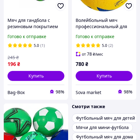
Мяч для гандбола с
Волейбольный мяч
резиновым покрытием
профессиональный для
Мяч для гандбола для
детей и взрослых CZST-
Готово к отправке
Готово к отправке
командных игр
011 Size:Standard 5,PVS
Любительские
5.0
(1)
5.0
(2)
гандбольные мячи
78
от
₴
/мес
245
₴
196
₴
780
₴
Купить
Купить
98%
98%
Bag-Box
Sova market
Смотри также
Футбольный мяч для детей
Мячи для мини-футбола
Футбольный мяч для дома