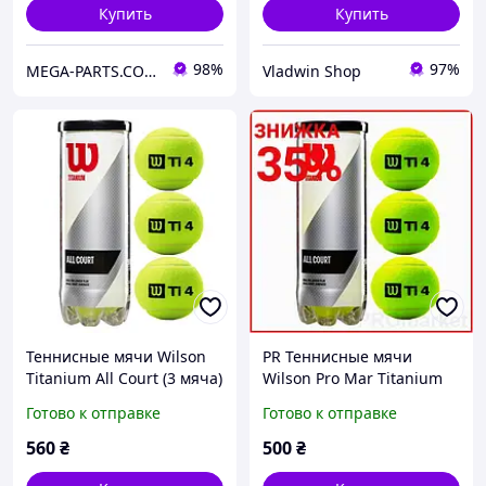
Купить
Купить
98%
97%
MEGA-PARTS.COM.UA
Vladwin Shop
Теннисные мячи Wilson
PR Теннисные мячи
Titanium All Court (3 мяча)
Wilson Pro Mar Titanium
All Court 3 мяча для
Готово к отправке
Готово к отправке
большого тенниса
тренировочные мячики д
560
₴
500
₴
MAK19\D