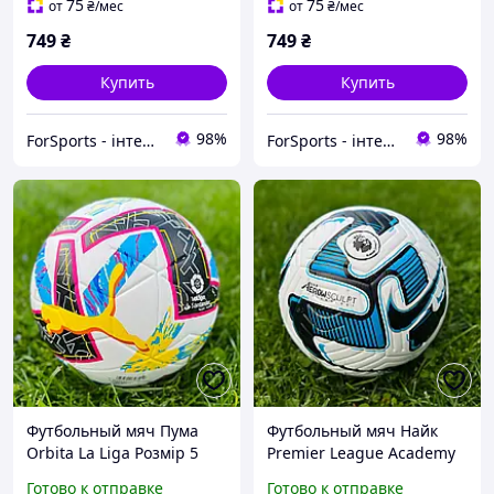
Размер 5 UKRAINE VB-
ZELART UKRAINE VB-7600
75
75
от
₴
/мес
от
₴
/мес
7600
5
749
₴
749
₴
Купить
Купить
98%
98%
ForSports - інтернет-магазин спортивних товарів
ForSports - інтернет-магазин спортивних товарів
Футбольный мяч Пума
Футбольный мяч Найк
Orbita La Liga Розмір 5
Premier League Academy
Розмір 5
Готово к отправке
Готово к отправке