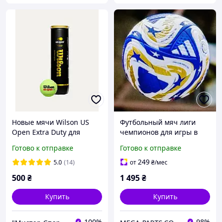
Новые мячи Wilson US
Футбольный мяч лиги
Open Extra Duty для
чемпионов для игры в
большого тенниса 4 мяча
футбол размер No5
Готово к отправке
Готово к отправке
в банке
футбольные мячи для
асфальта и улицы ADIDAS
249
5.0
(14)
от
₴
/мес
500
₴
1 495
₴
Купить
Купить
100%
98%