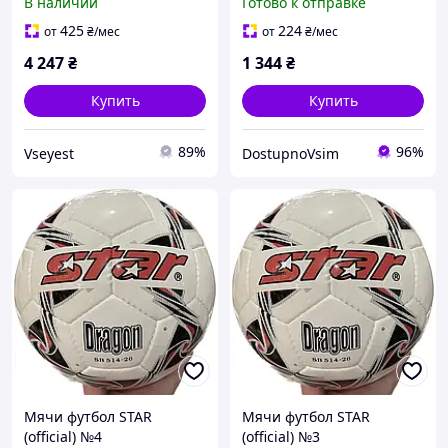
В наличии
Готово к отправке
425
224
от
₴
/мес
от
₴
/мес
4 247
₴
1 344
₴
Купить
Купить
89%
96%
Vseyest
DostupnoVsim
Мячи футбол STAR
Мячи футбол STAR
(official) №4
(official) №3