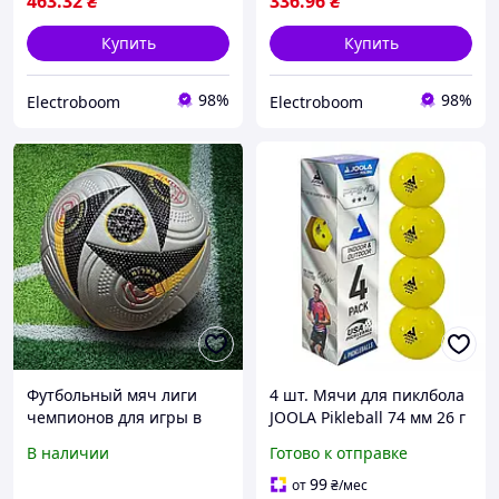
463
.32
₴
336
.96
₴
Купить
Купить
98%
98%
Electroboom
Electroboom
Футбольный мяч лиги
4 шт. Мячи для пиклбола
чемпионов для игры в
JOOLA Pikleball 74 мм 26 г
футбол размер №5
Набор пластиковых 4
В наличии
Готово к отправке
футбольные мячи для
мячей для игры в
асфальта и улицы
пиклбол
99
от
₴
/мес