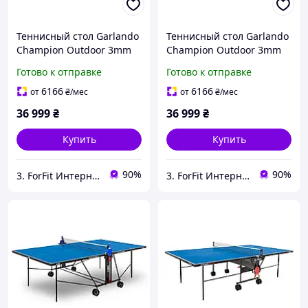
Теннисный стол Garlando
Теннисный стол Garlando
Champion Outdoor 3mm
Champion Outdoor 3mm
Blue (C-470EB) для улицы
Grey (C-470EG) для улицы
Готово к отправке
Готово к отправке
и помещений, складной,
и помещений, складной,
с автоматической
с автоматической
6166
6166
от
₴
/мес
от
₴
/мес
блокировкой
блокировкой
36 999
₴
36 999
₴
Купить
Купить
90%
90%
3. ForFit Интернет-магазин спортивных товаров
3. ForFit Интернет-магазин спортивных товаров