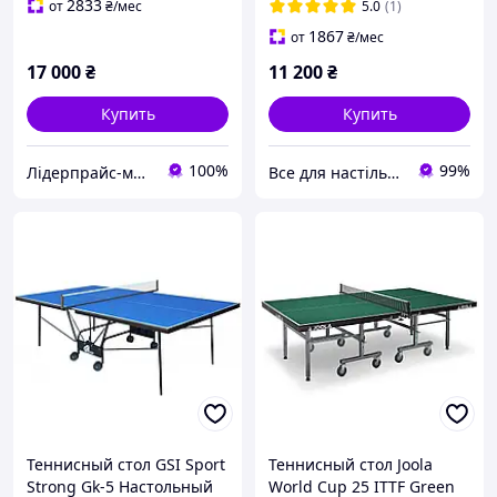
2833
от
₴
/мес
5.0
(1)
1867
от
₴
/мес
17 000
₴
11 200
₴
Купить
Купить
100%
99%
Лідерпрайс-магазин товарів для дому, здоров'я, спорту та відпочинку №1. Liderprice.uaprom.net
Все для настільного тенісу
Теннисный стол GSI Sport
Теннисный стол Joola
Strong Gk-5 Настольный
World Cup 25 ITTF Green