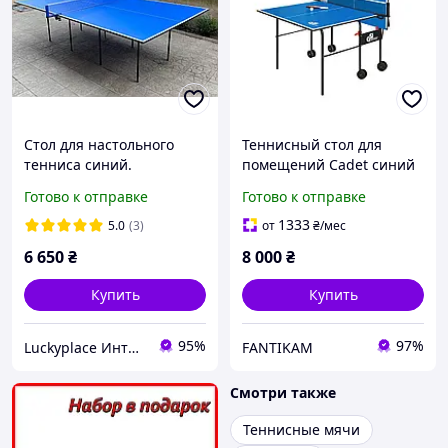
Стол для настольного
Теннисный стол для
тенниса синий.
помещений Cadet синий
Теннисный стол для пинг-
цвет, Стол для
Готово к отправке
Готово к отправке
понга
настольного тенниса,
Теннисный стол для дома
1333
5.0
(3)
от
₴
/мес
6 650
₴
8 000
₴
Купить
Купить
95%
97%
Luckyplace Интернет магазин
FANTIKAM
Смотри также
Теннисные мячи