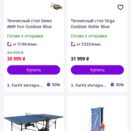
Теннисный стол Gewo
Теннисный стол Stiga
AWR Fun Outdoor Blue
Outdoor Roller Blue
(105156500)
(717505) материал
Готово к отправке
Готово к отправке
инновационный
который устойчив к воде
механизм складывания с
и механическим
5166
5333
от
₴
/мес
от
₴
/мес
двойной системой
повреждениям
34 999
₴
блокировки
30 999
₴
31 999
₴
Купить
Купить
90%
90%
3. ForFit Интернет-магазин спортивных товаров
3. ForFit Интернет-магазин спортивных товаров