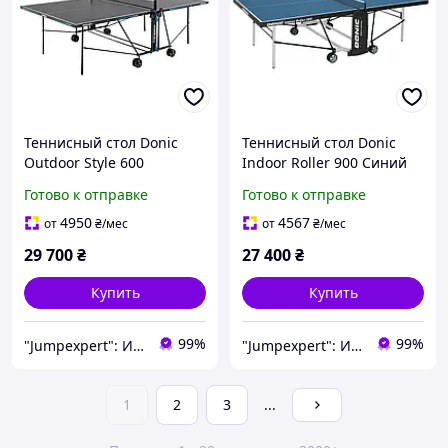
Теннисный стол Donic
Теннисный стол Donic
Outdoor Style 600
Indoor Roller 900 Синий
Антрацит Всесезонный
274x152.5x76 см
Готово к отправке
Готово к отправке
теннисный стол Складной
Домашний теннисный
теннисный стол
стол Компактный
4950
4567
от
₴
/мес
от
₴
/мес
теннисный стол
29 700
₴
27 400
₴
Купить
Купить
99%
99%
"Jumpexpert": Интернет-магазин товаров для активного отдыха и спорта!
"Jumpexpert": Интернет-магазин товаров для активного отдыха и спорта!
1
2
3
...