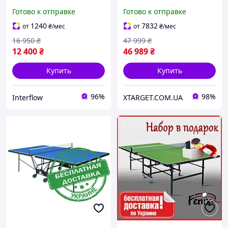
теннис взрослый для
(11290)
Готово к отправке
Готово к отправке
помещений, офиса Пинг
понг складной Синий
1240
7832
от
₴
/мес
от
₴
/мес
16 950
₴
47 999
₴
12 400
₴
46 989
₴
Купить
Купить
96%
98%
Interflow
XTARGET.COM.UA