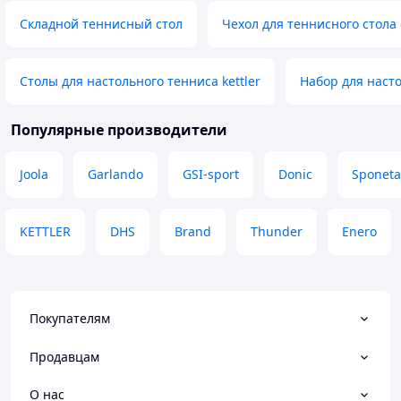
змінюється.
Складной теннисный стол
Чехол для теннисного стола 
Недостатки
дуже легко трансформується і
перевозиться в потрібні місця.
Столы для настольного тенниса kettler
Набор для насто
Популярные производители
Joola
Garlando
GSI-sport
Donic
Sponeta
KETTLER
DHS
Brand
Thunder
Enero
Покупателям
Продавцам
О нас