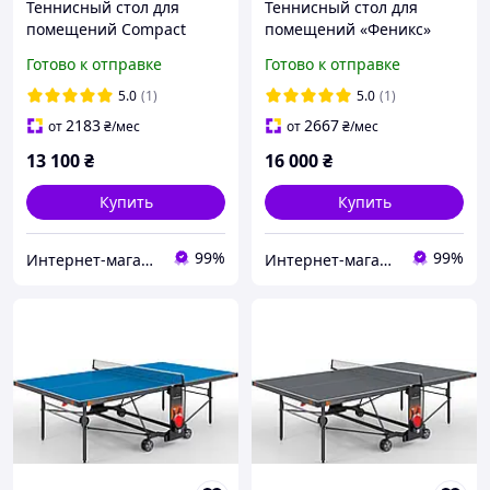
Теннисный стол для
Теннисный стол для
помещений Compact
помещений «Феникс»
Premium M18 синего
Home Sport M16 зеленого
Готово к отправке
Готово к отправке
цвета
цвета
5.0
(1)
5.0
(1)
2183
2667
от
₴
/мес
от
₴
/мес
13 100
₴
16 000
₴
Купить
Купить
99%
99%
Интернет-магазин "TUDOM"
Интернет-магазин "TUDOM"