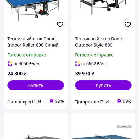
Теннисный стол Donic
Теннисный стол Donic
Indoor Roller 800 Синий
Outdoor Style 800
Настольный теннис стол
Антрацит Стол для
Готово к отправке
Готово к отправке
складной Настольный
настольного тенниса
теннисный стол
Настольный теннис
4050
6662
от
₴
/мес
от
₴
/мес
уличный
24 300
₴
39 970
₴
Купить
Купить
99%
99%
"Jumpexpert": Интернет-магазин товаров для активного отдыха и спорта!
"Jumpexpert": Интернет-магазин товаров для активного отдыха и спорта!