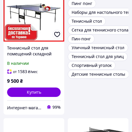
Пинг понг
Наборы для настольного тен
Тенисный стол
Сетка для теннисного стола
Пин-понг
Уличный теннисный стол
Теннисный стол для
помещений складной
Теннисный стол для улиц
Standart М16 синего
В наличии
Спортивный уголок
цвета
1583
от
₴
/мес
Детские теннисные столы
9 500
₴
Купить
99%
Интернет-магазин "TUDO"