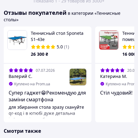
Показано 1 - 29 товаров из 3000+
Отзывы покупателей
в категории «Теннисные
столы»
Теннисный стол Sponeta
Теннис
S1-43e
помеще
Home S
5.0
(1)
цвета
26 300
₴
16 000
07.07.2026
20.06
Валерий С.
Катерина М.
Куплено на Prom.ua
Куплено на Prom.
Супер гаджет😁Рекомендую для
Стіл чудовий!
заміни смартфона
для збирання стола зразу скануйте
qr-код і в ютюбі дуже детальна
інформація до зборки. не
експериментуйте самостійно і не
Смотри также
використовуйте старі відео, бо
часто, конструкціята комплектація