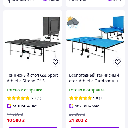
Теннисный стол GSI Sport
Всепогодный теннисный
Athletic Strong Gf-3
стол Athletic Outdoor Alu
Настольный теннис для
Line GSI-sport Пинг понг
Готово к отправке
Готово к отправке
помещений, офиса Пинг
складной, уличный,
понг складной Графит
Синий
5.0
(1)
5.0
(1)
1050
2180
от
₴
/мес
от
₴
/мес
14 550
₴
25 300
₴
10 500
₴
21 800
₴