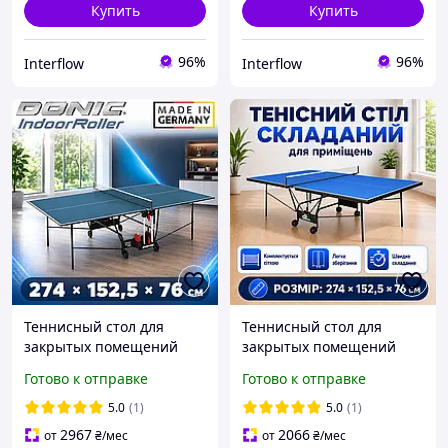
Купить
Купить
96%
96%
Interflow
Interflow
Теннисный стол для
Теннисный стол для
закрытых помещений
закрытых помещений
складной теннисный стол
складной теннисный стол
Готово к отправке
Готово к отправке
игровой для дома Donic
игровой GSI-sport
Indoor Roller 400 синий
Compact Strong синий
5.0
(1)
5.0
(1)
2967
2066
от
₴
/мес
от
₴
/мес