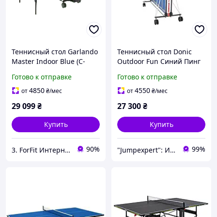
Теннисный стол Garlando
Теннисный стол Donic
Master Indoor Blue (C-
Outdoor Fun Синий Пинг
373I) для игры в
понг стол Складной
Готово к отправке
Готово к отправке
помещении для
теннисный стол для
интенсивных тренировок
улицы Стол для игры в
4850
4550
от
₴
/мес
от
₴
/мес
теннис
29 099
₴
27 300
₴
Купить
Купить
90%
99%
3. ForFit Интернет-магазин спортивных товаров
"Jumpexpert": Интернет-магазин товаров для активного отдыха и спорта!