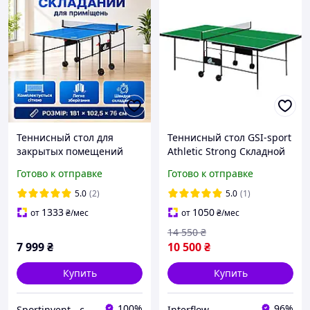
Теннисный стол для
Теннисный стол GSI-sport
закрытых помещений
Athletic Strong Складной
складной теннисный стол
игровой с сеткой для
Готово к отправке
Готово к отправке
игровой GSI-sport Cadet
помещений, спортзала,
синий 181x102.5x76 см
Зеленый
5.0
(2)
5.0
(1)
1333
1050
от
₴
/мес
от
₴
/мес
14 550
₴
7 999
₴
10 500
₴
Купить
Купить
100%
96%
Sportinvent - спортивный интернет магазин
Interflow