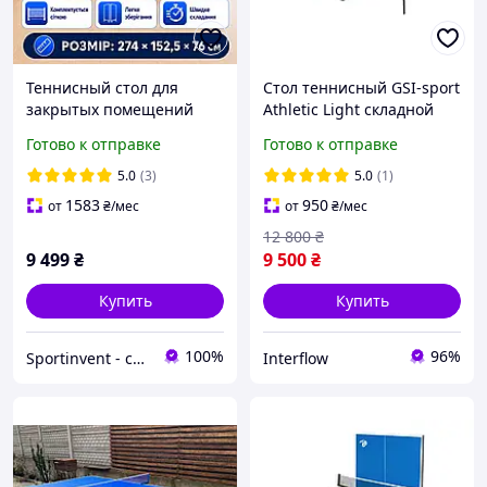
Теннисный стол для
Стол теннисный GSI-sport
закрытых помещений
Athletic Light складной
складной теннисный стол
пинг понг для
Готово к отправке
Готово к отправке
игровой GSI-sport Athletic
помещений 274 × 152,5 ×
Light графит
76 см, Синий
5.0
(3)
5.0
(1)
1583
950
от
₴
/мес
от
₴
/мес
12 800
₴
9 499
₴
9 500
₴
Купить
Купить
100%
96%
Sportinvent - спортивный интернет магазин
Interflow