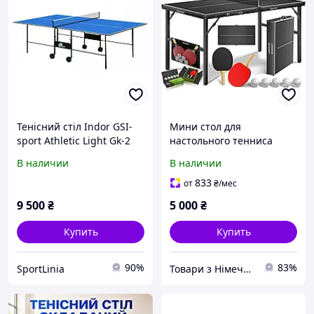
Тенісний стіл Indor GSI-
Мини стол для
sport Athletic Light Gk-2
настольного тенниса
KESSER складной с
В наличии
В наличии
набором (ракетки, мячи,
сетка) 153×76.5 см
833
от
₴
/мес
9 500
₴
5 000
₴
Купить
Купить
90%
83%
SportLinia
Товари з Німеччини