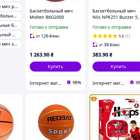
Баскетбольный мяч розовый
Баскетбольный мяч
Баскетбольный мяч
Детский баскетбольный мяч
Molten B6G2000
Nils NPK251 Buzzer 5,
черный
Профессиональные баскетбольные мячи
Готово к отправке
Готово к отправке
Мяч баскетбольный molten
126
от
₴
/мес
5.0
(1)
Баскетбольный мяч зеленый
38
от
₴
/мес
1 263
.90
₴
383
.90
₴
Купить
Купить
98%
9
Інтернет магазин СпортТочка
Інтернет магазин СпортТочка