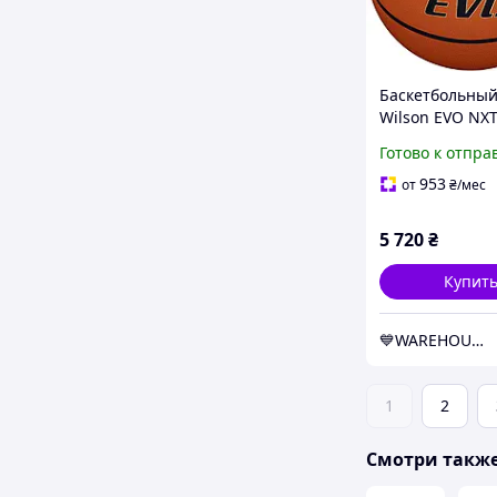
Баскетбольный
Wilson EVO NXT
размер 7 - WT
Готово к отпра
953
от
₴
/мес
5 720
₴
Купит
💙WAREHOUSE💛
1
2
Смотри такж