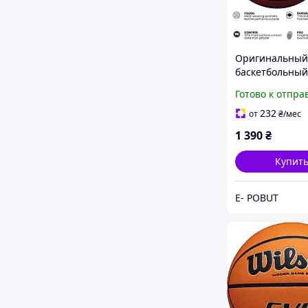
Оригинальный
баскетбольный
Molten BG3000,
Готово к отпра
одобренный FI
синтетическая
232
от
₴
/мес
помещение/ул
1 390
₴
оранжевый r.7
Купит
E- POBUT