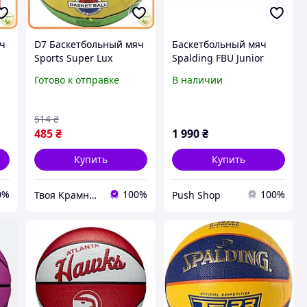
яч
D7 Баскетбольный мяч
Баскетбольный мяч
Sports Super Lux
Spalding FBU Junior
ры
размер 7 для
League (размеры 5, 6,
Готово к отправке
В наличии
тренировок и матчей
7)
спортивный мяч
резиновый MOD58L
514
₴
485
₴
1 990
₴
Купить
Купить
0%
100%
100%
Твоя Крамниця
Push Shop