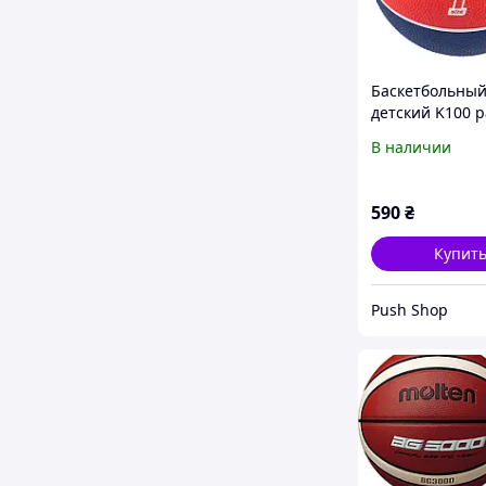
Баскетбольный
детский K100 
резиновый син
В наличии
красный
590
₴
Купит
Push Shop