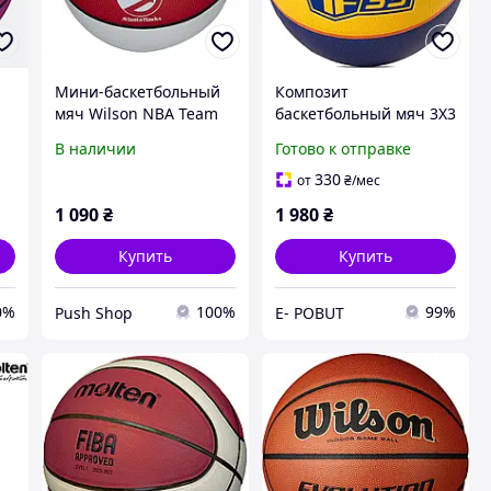
Мини-баскетбольный
Композит
мяч Wilson NBA Team
баскетбольный мяч 3X3
Retro Atlanta Hawks,
SPALDING NBA Official
В наличии
Готово к отправке
размер 3
Competition TF-33,
размер 6, оранжевый с
330
от
₴
/мес
черными вставкам
1 090
₴
1 980
₴
Купить
Купить
0%
100%
99%
Push Shop
E- POBUT