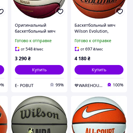
Оригинальный
Баскетбольный мяч
баскетбольный мяч
Wilson Evolution,
Molten BG4550 r 7 это
размер 7 -
Готово к отправке
Готово к отправке
самый лучший
WTB0516XBEMEA
соревновательный
548
697
от
₴
/мес
от
₴
/мес
мяч. Он, среди
3 290
₴
4 180
₴
прочего, является
официальным
Купить
Купить
9%
99%
100%
E- POBUT
💙WAREHOUSE💛