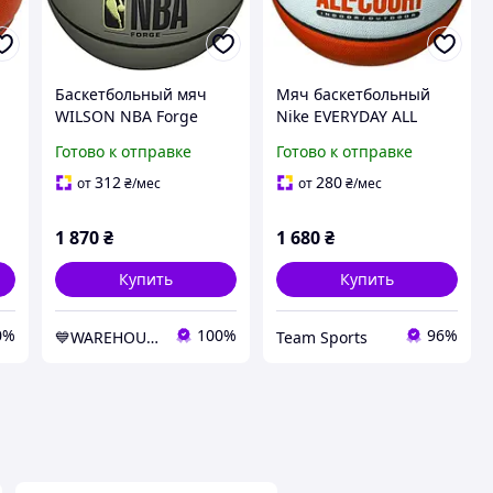
Баскетбольный мяч
Мяч баскетбольный
WILSON NBA Forge
Nike EVERYDAY ALL
Khaki, размер 7 -
COURT 8P DEFLATED
Готово к отправке
Готово к отправке
WTB8202XB07
ORANGE/BLACK size 7
312
280
от
₴
/мес
от
₴
/мес
1 870
₴
1 680
₴
Купить
Купить
0%
100%
96%
💙WAREHOUSE💛
Team Sports