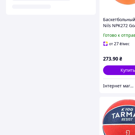
Баскетбольный
Nils NPK272 Goa
оранжевый
Готово к отпра
27
от
₴
/мес
273
.90
₴
Купит
Інтернет магазин СпортТочка