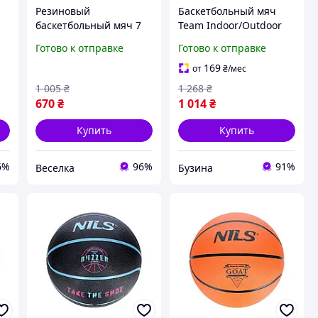
Резиновый
Баскетбольный мяч
баскетбольный мяч 7
Team Indoor/Outdoor
й
размера для
Composite NE-BAS-LG7
Готово к отправке
Готово к отправке
тренировок и игр на
№ 7 buzyna
улице и в зале для
169
от
₴
/мес
мужчин и женщин
1 005
₴
1 268
₴
FLAME
670
₴
1 014
₴
Купить
Купить
6%
96%
91%
Веселка
Бузина