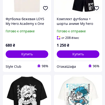
Футболка бежевая LOYS
Комплект футболка +
My Hero Academy x One
шорты аниме My hero
for all
academy - plus ultra,
Готово к отправке
Готово к отправке
Черный, XS
208
от
₴
/мес
680
₴
1 250
₴
Купить
Купить
98%
96%
Style Club
ОтакаШафа