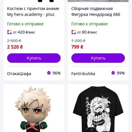
Костюм с принтом аниме
Сборная подвижная
My hero academy - plus
Фигурка Нендороид 686
ultra, Черный, XS
Nendoroid Изуку
Готово к отправке
Готово к отправке
Мидория аниме Моя
геройская Академия my
420
80
от
₴
/мес
от
₴
/мес
hero academy
2 800
₴
1 200
₴
2 520
₴
799
₴
Купить
Купить
96%
99%
ОтакаШафа
Fantributika