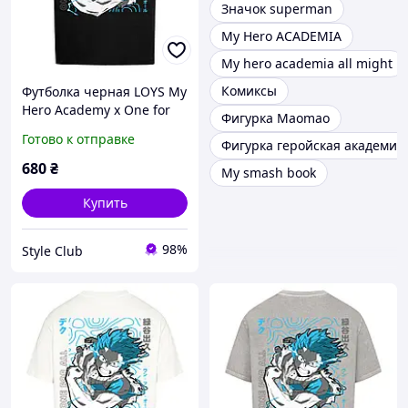
Значок superman
My Hero ACADEMIA
My hero academia all might
Комиксы
Футболка черная LOYS My
Hero Academy x One for
Фигурка Maomao
all
Готово к отправке
Фигурка геройская академия
680
₴
My smash book
Купить
98%
Style Club