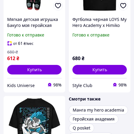
Мягкая детская игрушка
Футболка черная LOYS My
Бакуго моя геройская
Hero Academy x Himiko
академия My hero
Toga
Готово к отправке
Готово к отправке
academy Art6110
61
от
₴
/мес
680
₴
612
₴
680
₴
Купить
Купить
98%
98%
Kids Universe
Style Club
Смотри также
Манга my hero academia
Геройская академия
Q posket