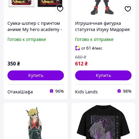
Сумка-шопер с принтом
Игрушечная фигурка
аниме My hero academy -
статуэтка Изуку Мидория
Himiko, Черный
моя геройская академия
Готово к отправке
Готово к отправке
My hero academy 16см
61
от
₴
/мес
680
₴
350
₴
612
₴
Купить
Купить
96%
98%
ОтакаШафа
Kids Lands