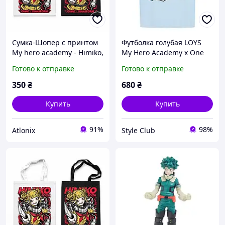
Сумка-Шопер с принтом
Футболка голубая LOYS
My hero academy - Himiko,
My Hero Academy x One
Черный
for all
Готово к отправке
Готово к отправке
350
₴
680
₴
Купить
Купить
91%
98%
Atlonix
Style Club