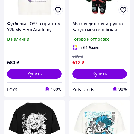
Футболка LOYS з принтом
Мягкая детская игрушка
Y2k My Hero Academy
Бакуго моя геройская
Tomura XS
академия My hero
В наличии
Готово к отправке
academy
61
от
₴
/мес
680
₴
680
₴
612
₴
Купить
Купить
100%
98%
LOYS
Kids Lands