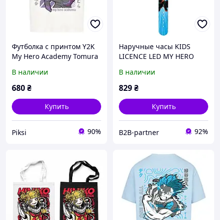
Футболка с принтом Y2K
Наручные часы KIDS
My Hero Academy Tomura
LICENCE LED MY HERO
ACADEMY (MHA4008)
В наличии
В наличии
680
₴
829
₴
Купить
Купить
90%
92%
Piksi
B2B-partner