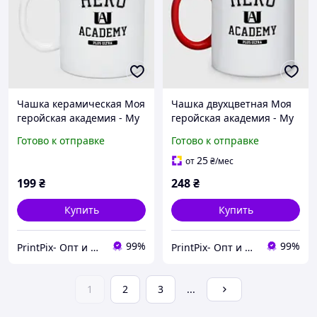
Чашка керамическая Моя
Чашка двухцветная Моя
геройская академия - My
геройская академия - My
Hero Academy - Plus Ultra
Hero Academy - Plus Ultra
Готово к отправке
Готово к отправке
330 мл
330 мл
25
от
₴
/мес
199
₴
248
₴
Купить
Купить
99%
99%
PrintPix- Опт и Розница
PrintPix- Опт и Розница
1
2
3
...