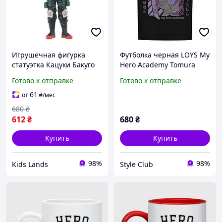
Игрушечная фигурка
Футболка черная LOYS My
статуэтка Кацуки Бакуго
Hero Academy Tomura
моя геройская академия
Готово к отправке
Готово к отправке
My hero academy 17см
61
от
₴
/мес
680
₴
612
₴
680
₴
Купить
Купить
98%
98%
Kids Lands
Style Club