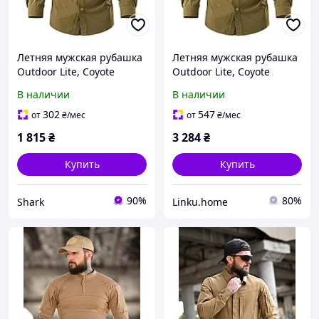
Летняя мужская рубашка
Летняя мужская рубашка
Outdoor Lite, Coyote
Outdoor Lite, Coyote
(койот)
(койот)
В наличии
В наличии
302
547
от
₴
/мес
от
₴
/мес
1 815
₴
3 284
₴
Купить
Купить
90%
80%
Shark
Linku.home