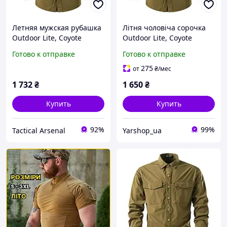
Летняя мужская рубашка
Літня чоловіча сорочка
Outdoor Lite, Coyote
Outdoor Lite, Coyote
(койот)
(койот)
Готово к отправке
Готово к отправке
275
от
₴
/мес
1 732
₴
1 650
₴
Купить
Купить
92%
99%
Tactical Arsenal
Yarshop_ua