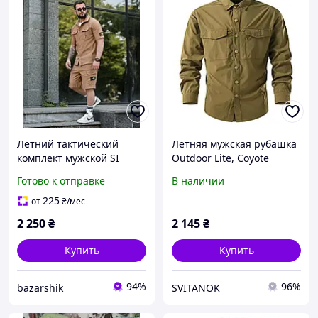
Летний тактический
Летняя мужская рубашка
комплект мужской SI
Outdoor Lite, Coyote
Amazonka Coyote
(койот)
Готово к отправке
В наличии
(Сорочка + Шорты-карго)
225
от
₴
/мес
2 250
₴
2 145
₴
Купить
Купить
94%
96%
bazarshik
SVITANOK