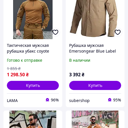
Тактическая мужская
Рубашка мужская
рубашка убакс coyote
Emersongear Blue Label
Армейская военная
"Persecutor"Tactical Shirt
Готово к отправке
В наличии
боевая рубашка койот
Coyote
1 855
₴
1 298
.50
₴
3 392
₴
Купить
Купить
96%
95%
LAMA
subershop