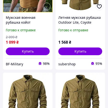
Мужская военная
Летняя мужская рубашка
рубашка койот
Outdoor Lite, Coyote
тактическая армейская
(койот)
Готово к отправке
Готово к отправке
рубашка койот для
военнослужащих Tactical
2 099
₴
Frog T-Shirt BAGS
1 099
₴
1 568
₴
Купить
Купить
98%
95%
BF-Military
subershop