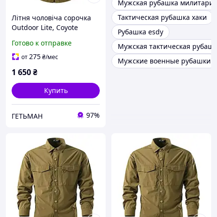
Мужская рубашка милитари
Тактическая рубашка хаки
Літня чоловіча сорочка
Outdoor Lite, Coyote
Рубашка esdy
(койот)
Готово к отправке
Мужская тактическая рубаш
275
от
₴
/мес
Мужские военные рубашки
1 650
₴
Купить
97%
ГЕТЬМАН