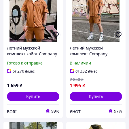
Летний мужской
Летний мужской
комплект койот Company
комплект Company
CP молодежный
шорты рубашка софт
Готово к отправке
В наличии
спортивный комплект
олива
рубашка и шорты
276
332
от
₴
/мес
от
₴
/мес
2 850
₴
1 659
₴
1 995
₴
Купить
Купить
99%
97%
BORI
ЄНОТ