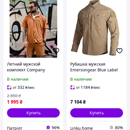
Летний мужской
Рубашка мужская
комплект Company
Emersongear Blue Label
шорты рубашка софт
"Persecutor"Tactical Shirt
В наличии
В наличии
олива
Coyote
332
1184
от
₴
/мес
от
₴
/мес
2 850
₴
1 995
₴
7 104
₴
Купить
Купить
96%
80%
Патріот
Linku.home