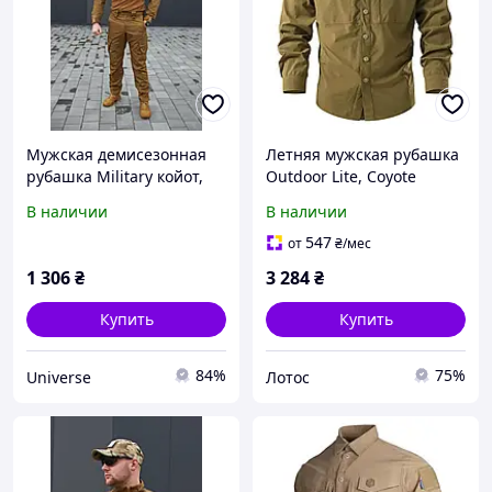
Мужская демисезонная
Летняя мужская рубашка
рубашка Military койот,
Outdoor Lite, Coyote
рубашка уставного
(койот)
В наличии
В наличии
пошива из ткани
547
от
₴
/мес
1 306
₴
3 284
₴
Купить
Купить
84%
75%
Universe
Лотос