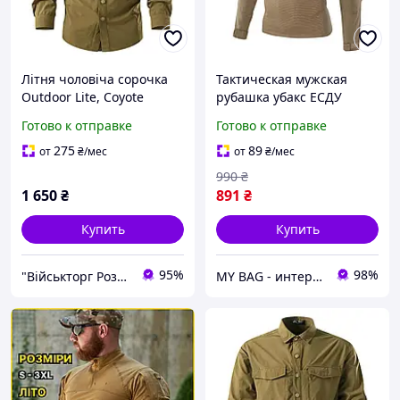
Літня чоловіча сорочка
Тактическая мужская
Outdoor Lite, Coyote
рубашка убакс ЕСДУ
(койот)
койот S-3XL , армейская
Готово к отправке
Готово к отправке
боевая рубашка , мужская
кофта убакс с длинным
275
89
от
₴
/мес
от
₴
/мес
рукавом весна-лето
990
₴
1 650
₴
891
₴
Купить
Купить
95%
98%
"Військторг Роздріб / Гурт": На сторожі Вашої безпеки!
MY BAG - интернет магазин сумок, чемоданов и аксессуаров