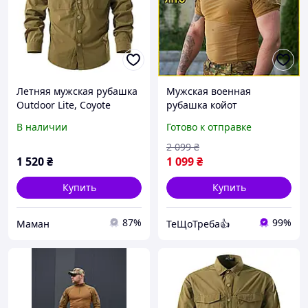
Летняя мужская рубашка
Мужская военная
Outdoor Lite, Coyote
рубашка койот
(койот)
тактическая армейская
В наличии
Готово к отправке
рубашка койот для
военнослужащих Tactical
2 099
₴
Frog T-Shirt TST
1 520
₴
1 099
₴
Купить
Купить
87%
99%
Маман
ТеЩоТреба👍