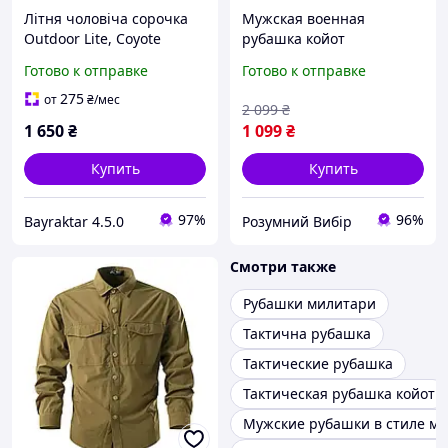
Літня чоловіча сорочка
Мужская военная
Outdoor Lite, Coyote
рубашка койот
(койот)
тактическая армейская
Готово к отправке
Готово к отправке
рубашка койот для
военнослужащих Tactical
275
от
₴
/мес
2 099
₴
Frog T-Shirt Р/В
1 650
₴
1 099
₴
Купить
Купить
97%
96%
Bayraktar 4.5.0
Розумний Вибір
Смотри также
Рубашки милитари
Тактична рубашка
Тактические рубашка
Тактическая рубашка койот
Мужские рубашки в стиле м