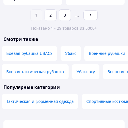
1
2
3
...
Показано 1 - 29 товаров из 5000+
Смотри также
Боевая рубашка UBACS
Убакс
Военные рубашки
Боевая тактическая рубашка
Убакс зсу
Военная р
Популярные категории
Тактическая и форменная одежда
Спортивные костюм