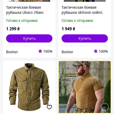
Тактическая боевая
Тактическая боевая
рубашка Ubacs Убакс
рубашка oblivion койот,
койот, мужская военная
мужская военная легкая
Готово к отправке
Готово к отправке
полевая рубашка
рубашка койот,Армейская
койот,Армейский Убакс
эластичная рубашка
1 299
₴
1 949
₴
убокс лето
Купить
Купить
100%
100%
Boston
Boston