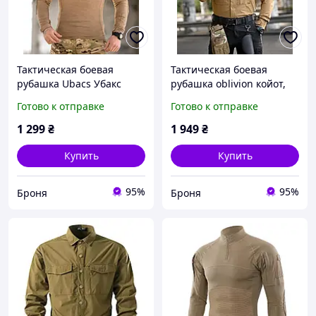
Тактическая боевая
Тактическая боевая
рубашка Ubacs Убакс
рубашка oblivion койот,
койот, мужская военная
мужская военная легкая
Готово к отправке
Готово к отправке
полевая рубашка
рубашка койот,Армейская
койот,Армейский Убакс
эластичная рубашка
1 299
₴
1 949
₴
убокс лето
Купить
Купить
95%
95%
Броня
Броня