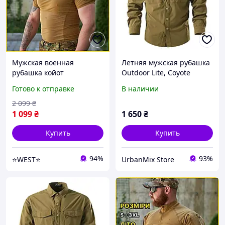
Мужская военная
Летняя мужская рубашка
рубашка койот
Outdoor Lite, Coyote
тактическая армейская
(койот)
Готово к отправке
В наличии
рубашка койот для
военнослужащих Tactical
2 099
₴
Frog T-Shirt WEST
1 099
₴
1 650
₴
Купить
Купить
94%
93%
⭐️WEST⭐️
UrbanMix Store