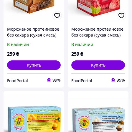
Мороженое протеиновое
Мороженое протеиновое
без сахара (сухая смесь)
без сахара (сухая смесь)
карамель, ТМ SoloSvit 90 г
клубника, ТМ SoloSvit 90 г
В наличии
В наличии
259
₴
259
₴
Купить
Купить
99%
99%
FoodPortal
FoodPortal