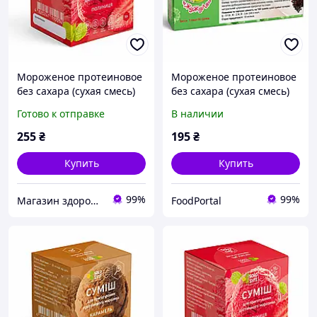
Мороженое протеиновое
Мороженое протеиновое
без сахара (сухая смесь)
без сахара (сухая смесь)
клубника, ТМ SoloSvit 90 г
"Cafe Crema\Эспрессо",
Готово к отправке
В наличии
ТМ ЖуЖуля, 90 г
255
₴
195
₴
Купить
Купить
99%
99%
Магазин здорового харчування Кориsно
FoodPortal