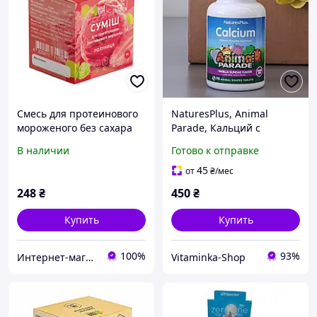
Смесь для протеинового
NaturesPlus, Animal
мороженого без сахара
Parade, Кальций с
Solosvit со вкусом
магнием для детей, вкус
В наличии
Готово к отправке
Клубника, 90 г
ванильного мороженого,
без сахара, 90 таблеток
45
от
₴
/мес
248
₴
450
₴
Купить
Купить
100%
93%
Интернет-магазин «KakaVa»
Vitaminka-Shop