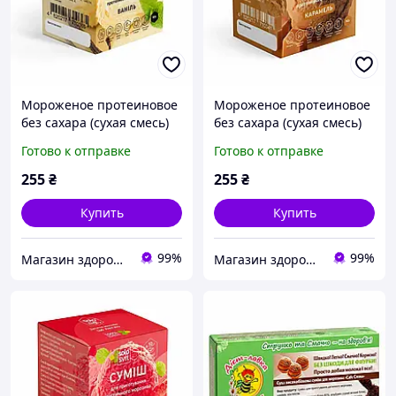
Мороженое протеиновое
Мороженое протеиновое
без сахара (сухая смесь)
без сахара (сухая смесь)
ваниль, ТМ SoloSvit 90 г
карамель, ТМ SoloSvit 90 г
Готово к отправке
Готово к отправке
255
₴
255
₴
Купить
Купить
99%
99%
Магазин здорового харчування Кориsно
Магазин здорового харчування Кориsно