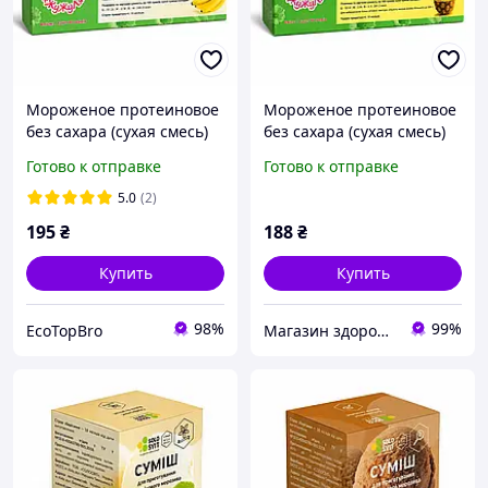
Мороженое протеиновое
Мороженое протеиновое
без сахара (сухая смесь)
без сахара (сухая смесь)
"Банан", ТМ ЖуЖуля, 90 г
"Ананас" ТМ Жуля, 90 г
Готово к отправке
Готово к отправке
5.0
(2)
195
₴
188
₴
Купить
Купить
98%
99%
EcoTopBro
Магазин здорового харчування Кориsно