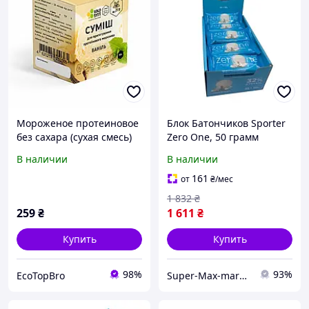
Мороженое протеиновое
Блок Батончиков Sporter
без сахара (сухая смесь)
Zero One, 50 грамм
ваниль, ТМ SoloSvit 90 г
Кокосовое
В наличии
В наличии
мороженое(БЕЗ САХАРА) -
25 штук (790152)
161
от
₴
/мес
1 832
₴
259
₴
1 611
₴
Купить
Купить
98%
93%
EcoTopBro
Super-Max-market