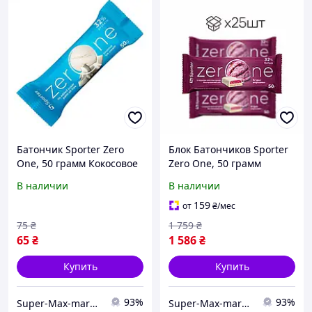
Батончик Sporter Zero
Блок Батончиков Sporter
One, 50 грамм Кокосовое
Zero One, 50 грамм
мороженое(без
Ягодное мороженое 25
В наличии
В наличии
добавления сахара)
штук (Без сахара)
(790151)
(79016367)
159
от
₴
/мес
75
₴
1 759
₴
65
₴
1 586
₴
Купить
Купить
93%
93%
Super-Max-market
Super-Max-market