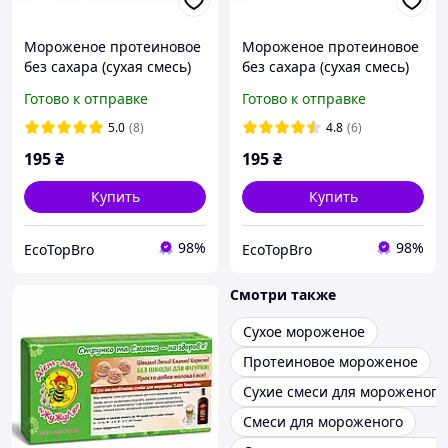
Мороженое протеиновое
Мороженое протеиновое
без сахара (сухая смесь)
без сахара (сухая смесь)
"Шоколад" ТМ ЖуЖуля, 90
"Ваниль", ТМ ЖуЖуля, 90
Готово к отправке
Готово к отправке
г
г
5.0
(8)
4.8
(6)
195
₴
195
₴
Купить
Купить
98%
98%
EcoTopBro
EcoTopBro
Смотри также
Сухое мороженое
Протеиновое мороженое
Сухие смеси для мороженого
Смеси для мороженого