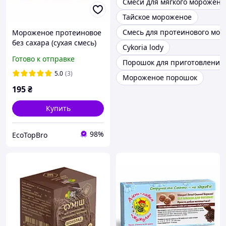
Смеси для мягкого морожено
Тайское мороженое
Смесь для протеинового мор
Мороженое протеиновое
без сахара (сухая смесь)
Cykoria lody
"Latte Amaretto", ТМ
Готово к отправке
Порошок для приготовления
ЖуЖуля, 90 г
5.0
(3)
Мороженое порошок
195
₴
Купить
98%
EcoTopBro