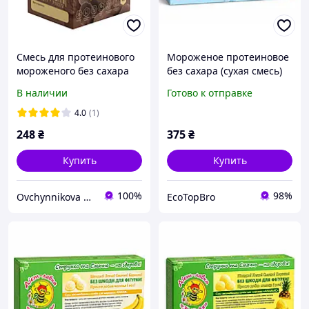
Смесь для протеинового
Мороженое протеиновое
мороженого без сахара
без сахара (сухая смесь)
Solosvit со вкусом
"Cafe Crema\Эспрессо",
В наличии
Готово к отправке
Шоколад, 90 г
ТМ Жузюля, 180 г
4.0
(1)
248
₴
375
₴
Купить
Купить
100%
98%
Ovchynnikova Shop интернет-магазин товаров для кондитеров
EcoTopBro