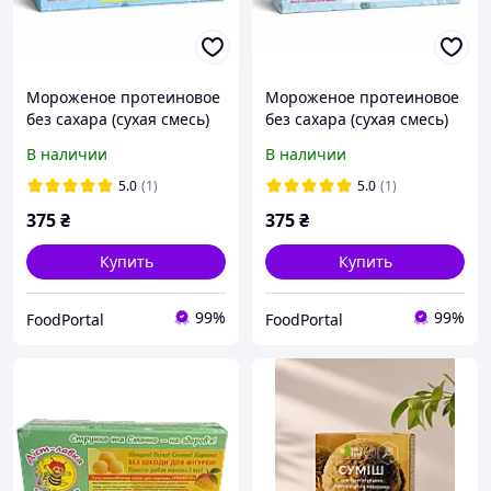
Мороженое протеиновое
Мороженое протеиновое
без сахара (сухая смесь)
без сахара (сухая смесь)
"Манго", ТМ ЖуЖуля, 180
"Кокос", ТМ ЖуЖуля, 180 г
В наличии
В наличии
г
5.0
(1)
5.0
(1)
375
₴
375
₴
Купить
Купить
99%
99%
FoodPortal
FoodPortal