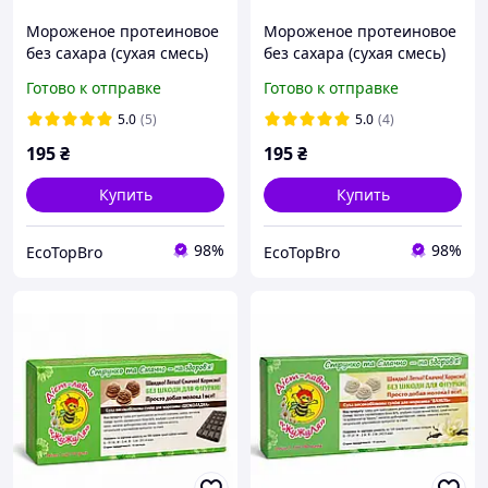
Мороженое протеиновое
Мороженое протеиновое
без сахара (сухая смесь)
без сахара (сухая смесь)
"Фисташка", ТМ ЖуЖуля,
"Тирамису шоколадное",
Готово к отправке
Готово к отправке
90 г
ТМ ЖуЖуля, 90 г
5.0
(5)
5.0
(4)
195
₴
195
₴
Купить
Купить
98%
98%
EcoTopBro
EcoTopBro