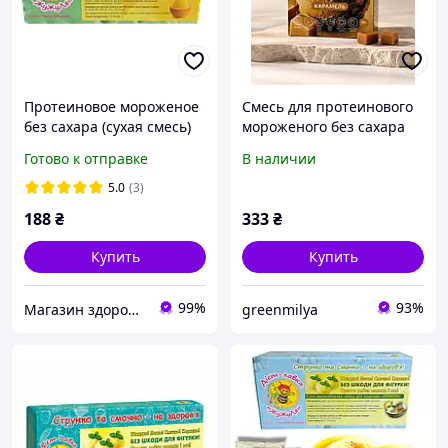
Протеиновое мороженое
Смесь для протеинового
без сахара (сухая смесь)
мороженого без сахара
«Манго» ТМ ЖуЖуля, 90 г
ТМ SoloSvit Карамель, 90
Готово к отправке
В наличии
г Код/Артикул SoloSvit-8
5.0
(3)
188
₴
333
₴
Купить
Купить
99%
93%
Магазин здорового харчування Кориsно
greenmilya