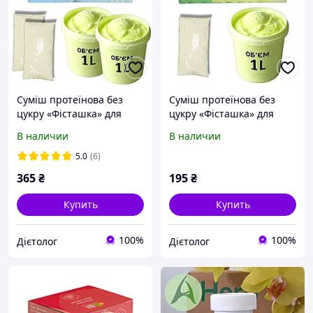
Суміш протеїнова без
Суміш протеїнова без
цукру «Фісташка» для
цукру «Фісташка» для
приготування морозива
приготування морозива
В наличии
В наличии
"Жужуля", 180г
"Жужуля", 90г
5.0
(6)
365
₴
195
₴
Купить
Купить
100%
100%
Дієтолог
Дієтолог