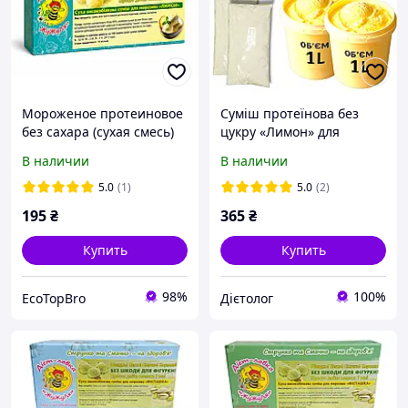
Мороженое протеиновое
Суміш протеїнова без
без сахара (сухая смесь)
цукру «Лимон» для
"Лимон", ТМ ЖуЖуля, 90 г
приготування морозива
В наличии
В наличии
"Жужуля", 180г
5.0
(1)
5.0
(2)
195
₴
365
₴
Купить
Купить
98%
100%
EcoTopBro
Дієтолог