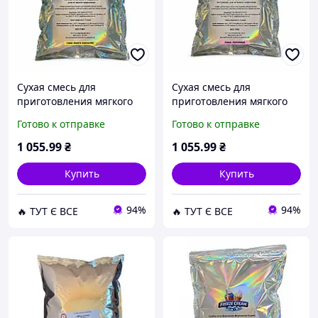
Сухая смесь для
Сухая смесь для
приготовления мягкого
приготовления мягкого
мороженого Freeze Cream
мороженого Freeze Cream
Готово к отправке
Готово к отправке
Манго-маракуйя 2 кг (63-
Клубника 2 кг (63-0110-4)
0110-3) D15-2026
D15-2026
1 055
.99
₴
1 055
.99
₴
Купить
Купить
94%
94%
🔥 ТУТ Є ВСЕ
🔥 ТУТ Є ВСЕ