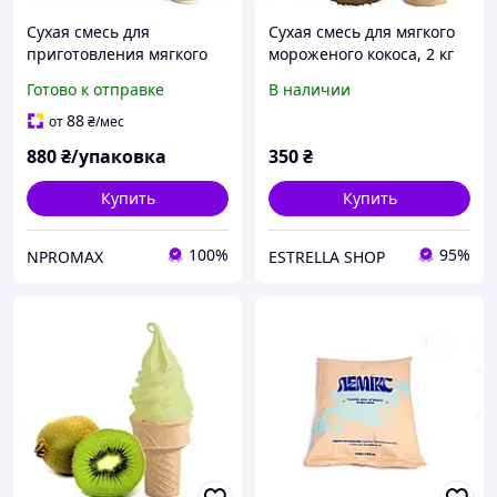
Сухая смесь для
Сухая смесь для мягкого
приготовления мягкого
мороженого кокоса, 2 кг
мороженого Freeze Cream
Готово к отправке
В наличии
Ванильно-Сливочная
Гурме 2 кг
88
от
₴
/мес
880
₴/упаковка
350
₴
Купить
Купить
100%
95%
NPROMAX
ESTRELLA SHOP