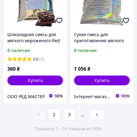
Шоколадная смесь для
Сухая смесь для
мягкого мороженого Red
приготовления мягкого
Master,2кг
мороженого Freeze Cream
В наличии
В наличии
Сливочный 2 кг (63-0110)
5.0
(1)
360
₴
1 056
₴
Купить
Купить
98%
96%
ООО РЕД МАСТЕР
Інтернет-магазин "Winner"
1
2
3
...
Показано 1 - 29 товаров из 900+