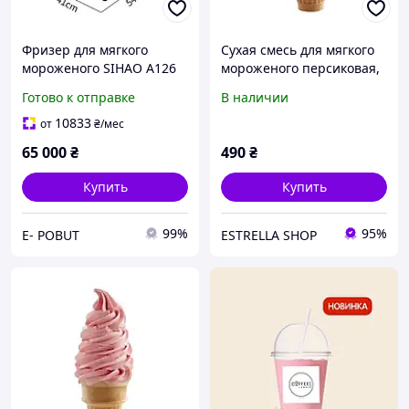
Фризер для мягкого
Сухая смесь для мягкого
мороженого SIHAO A126
мороженого персиковая,
(Vevor) - 20 л/ч, функция
2 кг
Готово к отправке
В наличии
Pre-cooling и ночное
хранение смеси
10833
от
₴
/мес
65 000
₴
490
₴
Купить
Купить
99%
95%
E- POBUT
ESTRELLA SHOP