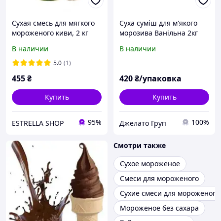
Сухая смесь для мягкого
Суха суміш для м'якого
мороженого киви, 2 кг
морозива Ванільна 2кг
В наличии
В наличии
5.0
(1)
455
₴
420
₴/упаковка
Купить
Купить
95%
100%
ESTRELLA SHOP
Джелато Груп
Смотри также
Сухое мороженое
Смеси для мороженого
Сухие смеси для мороженого
Мороженое без сахара