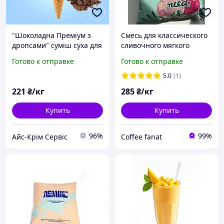
"Шоколадна Преміум з
Смесь для классического
дропсами" суміш суха для
сливочного мягкого
м"ягкого морозива типу
мороженого или коктейля
Готово к отправке
Готово к отправке
софт зі смаком та
(шейка) Milk Ice Cream,
ароматом
Shake 1 кг Украина
5.0
(1)
221
₴/кг
285
₴/кг
Купить
Купить
96%
99%
Айс-Крім Сервіс
Coffee fanat