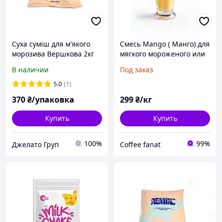
Суха суміш для м'якого
Смесь Mango ( Манго) для
морозива Вершкова 2кг
мягкого мороженого или
коктейля (шейка) 1 кг
В наличии
Под заказ
Украина
5.0
(1)
370
₴/упаковка
299
₴/кг
Купить
Купить
100%
99%
Джелато Груп
Coffee fanat