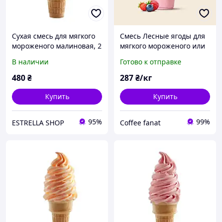
Сухая смесь для мягкого
Смесь Лесные ягоды для
мороженого малиновая, 2
мягкого мороженого или
кг
коктейля (шейка) Ice
В наличии
Готово к отправке
Cream/ Shake 1 кг
Украина
480
₴
287
₴/кг
Купить
Купить
95%
99%
ESTRELLA SHOP
Coffee fanat