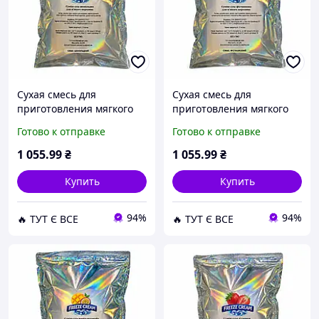
Сухая смесь для
Сухая смесь для
приготовления мягкого
приготовления мягкого
мороженого Freeze Cream
мороженого Freeze Cream
Готово к отправке
Готово к отправке
Шоколадный 2 кг (63-
Фисташковый 2 кг (63-
0110-1) D15-2026
0110-2) D15-2026
1 055
.99
₴
1 055
.99
₴
Купить
Купить
94%
94%
🔥 ТУТ Є ВСЕ
🔥 ТУТ Є ВСЕ