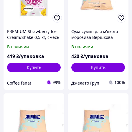
PREMIUM Strawberry Ice
Суха суміш для м'якого
Cream/Shake 0,5 кг, смесь
морозива Вершкова
для клубничного мягкого
Преміум 2кг
В наличии
В наличии
мороженого /коктейля
Премиум, Украина
419
₴/упаковка
420
₴/упаковка
Купить
Купить
99%
100%
Coffee fanat
Джелато Груп