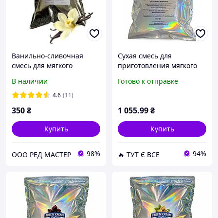
Ванильно-сливочная
Сухая смесь для
смесь для мягкого
приготовления мягкого
мороженого Элит Red
мороженого Freeze Cream
В наличии
Готово к отправке
Master,2кг
Сливочный 2 кг (63-0110)
D15-2026
4.6
(11)
350
₴
1 055
.99
₴
Купить
Купить
98%
94%
ООО РЕД МАСТЕР
🔥 ТУТ Є ВСЕ