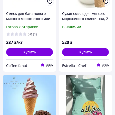
Смесь для бананового
Сухая смесь для мягкого
мягкого мороженого или
мороженого сливочная, 2
коктейля (шейка) BANANA
кг
Готово к отправке
В наличии
Ice Cream/ Shake 1 кг
Украина
0.0
(1)
287
₴/кг
520
₴
Купить
Купить
99%
90%
Coffee fanat
Estrella - Chef