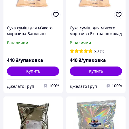
Суха суміш для м'якого
Суха суміш для м'якого
морозива Ванільно-
морозива Екстра шоколад
Вершкова 2кг
2кг
В наличии
В наличии
5.0
(1)
440
₴/упаковка
440
₴/упаковка
Купить
Купить
100%
100%
Джелато Груп
Джелато Груп