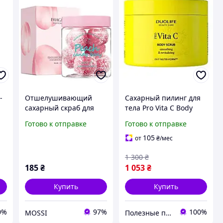
-
Отшелушивающий
Сахарный пилинг для
сахарный скраб для
тела Pro Vita C Body
тела Images с
Scrub DuoLife Дуолайф
Готово к отправке
Готово к отправке
экстрактом персика,
c витаминами красоты
140г
200 мл
105
от
₴
/мес
1 300
₴
185
₴
1 053
₴
Купить
Купить
0%
97%
100%
MOSSI
Полезные продукты для поддержания красоты, здоровья и молодости!