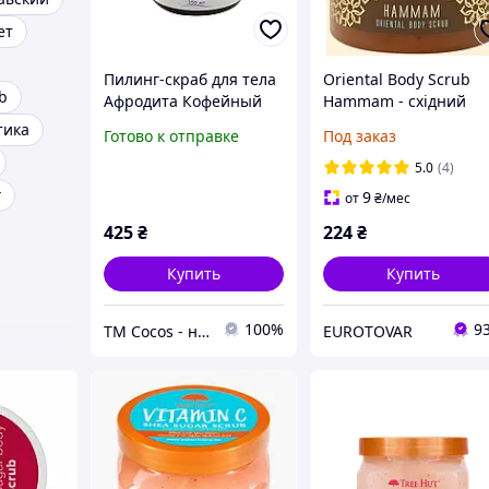
ет
Пилинг-скраб для тела
Oriental Body Scrub
b
Афродита Кофейный
Hammam - східний
350 мл, Скраб из кофе
скраб для глибокого
тика
Готово к отправке
Под заказ
для тела ТМ Cocos
очищення 500г
5.0
(4)
г
9
от
₴
/мес
425
₴
224
₴
Купить
Купить
100%
9
ТМ Cocos - натуральная косметика и бытовая химия
EUROTOVAR