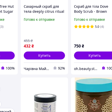
Tree Hut
Сахарный скраб для
Скраб для тіла Dove
t Sugar
тела deeply citrus ritual
Body Scrub - Brown
sugar body scrub для
Sugar & Coconut Butt
вке
Готово к отправке
Готово к отправке
отшелушивания и
обновления кожи с
(3)
5.0
(4)
цитрусовым ароматом
250 мл
455
₴
432
₴
750
₴
ь
Купить
Купить
100%
92%
10
Чарівна Майстерня
oh.beauty.store
авский