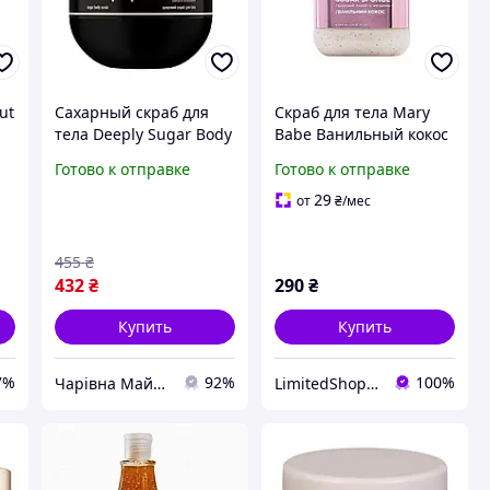
ut
Сахарный скраб для
Скраб для тела Mary
тела Deeply Sugar Body
Babe Ванильный кокос
Scrub Sakura Blossom
500 мл
Готово к отправке
Готово к отправке
250 мл
29
от
₴
/мес
455
₴
432
₴
290
₴
Купить
Купить
7%
92%
100%
Чарівна Майстерня
LimitedShop косметика,аксессуари, одежда и обувь