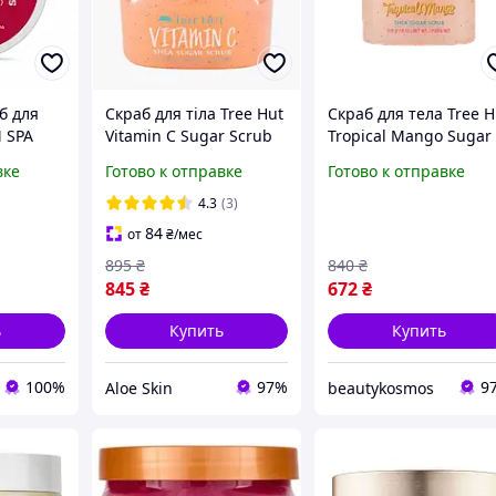
б для
Скраб для тіла Tree Hut
Скраб для тела Tree H
 SPA
Vitamin C Sugar Scrub
Tropical Mango Sugar
Scrub 510g
вке
Готово к отправке
Готово к отправке
4.3
(3)
84
от
₴
/мес
895
₴
840
₴
845
₴
672
₴
ь
Купить
Купить
100%
97%
9
Aloe Skin
beautykosmos