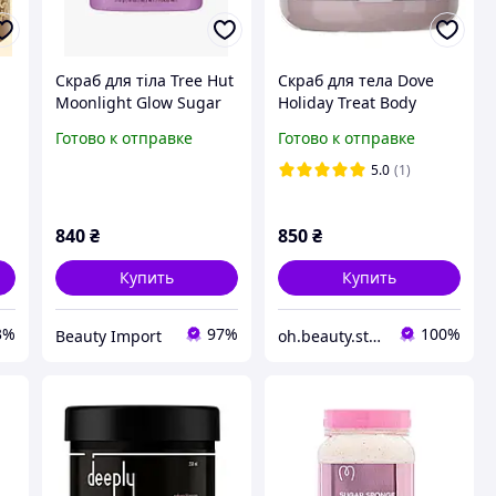
Скраб для тіла Tree Hut
Скраб для тела Dove
Moonlight Glow Sugar
Holiday Treat Body
Scrub, 510 г
Scrub - Frosted Plum
Готово к отправке
Готово к отправке
Berry
5.0
(1)
840
₴
850
₴
Купить
Купить
3%
97%
100%
Beauty Import
oh.beauty.store