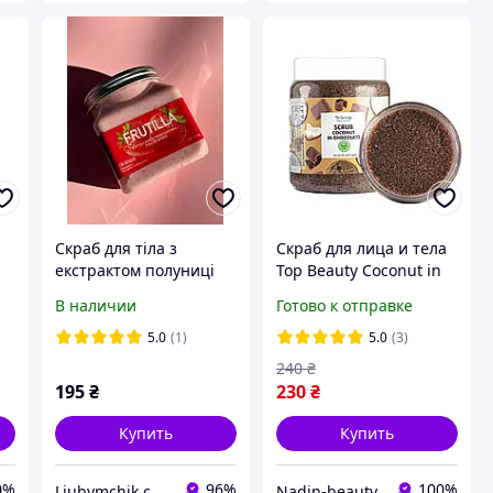
Скраб для тіла з
Скраб для лица и тела
екстрактом полуниці
Top Beauty Coconut in
Chocolate с ароматом
В наличии
Готово к отправке
шоколада и кокосовым
маслом 250 мл
5.0
(1)
5.0
(3)
240
₴
195
₴
230
₴
Купить
Купить
0%
96%
100%
Liubymchik.com.ua
Nadin-beauty