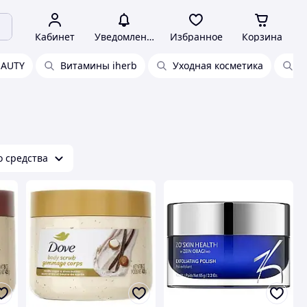
Кабинет
Уведомления
Избранное
Корзина
EAUTY
Витамины iherb
Уходная косметика
У
о средства