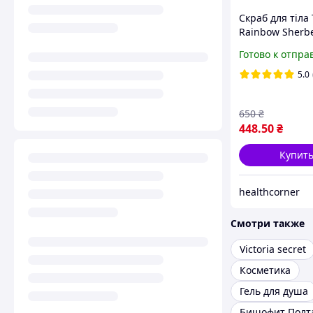
Скраб для тіла 
Rainbow Sherbe
Scrub, 510 g
Готово к отпра
5.0
650
₴
448
.50
₴
Купит
healthcorner
Смотри также
Victoria secret
Косметика
Гель для душа
Бишофит Полт