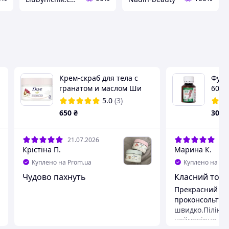
Крем-скраб для тела с
Фурм
гранатом и маслом Ши
60 м
Dove Creme-Dusch-Peeling
5.0
(3)
225 мл
650
₴
30
₴
21.07.2026
22.
Крістіна П.
Марина К.
Куплено на Prom.ua
Куплено на Pr
Чудово пахнуть
Класний тов
Прекрасний пр
проконсольтува
швидко.Пілінг
неймовірно і о