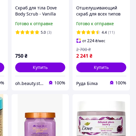
Скраб для тіла Dove
Отшелушивающий
Body Scrub - Vanilla
скраб для всех типов
er
Shugar & Shea Butter
кожи ZO Skin Health
Готово к отправке
Готово к отправке
Exfoliating Polish 65 г ||
OBAGI
5.0
(3)
4.4
(11)
224
от
₴
/мес
2 700
₴
750
₴
2 241
₴
Купить
Купить
0%
100%
100%
oh.beauty.store
Руда Білка