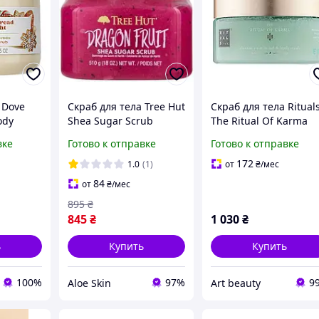
 Dove
Скраб для тела Tree Hut
Скраб для тела Ritual
ody
Shea Sugar Scrub
The Ritual Of Karma
bread
Dragon Fruit сахарная
Body Scrub, 300 г
вке
Готово к отправке
Готово к отправке
паста для омоложения
кожи 510 г
172
1.0
(1)
от
₴
/мес
84
от
₴
/мес
895
₴
845
₴
1 030
₴
ь
Купить
Купить
100%
97%
9
Aloe Skin
Art beauty