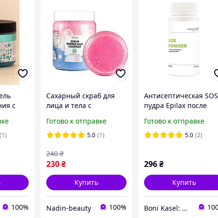
ель
Сахарный скраб для
Антисептическая SOS
ния с
лица и тела с
пудра Epilax после
паином,
кокосовым маслом
депиляции, чистки,
вке
Готово к отправке
Готово к отправке
Жвачка Top Beauty 250
пилинга, 50 мл :)
мл
(1)
5.0
(1)
5.0
(2)
240
₴
230
₴
296
₴
ь
Купить
Купить
100%
100%
10
Nadin-beauty
Boni Kasel: интернет-магазин профессиональной косметики для депиляции та боди-арту