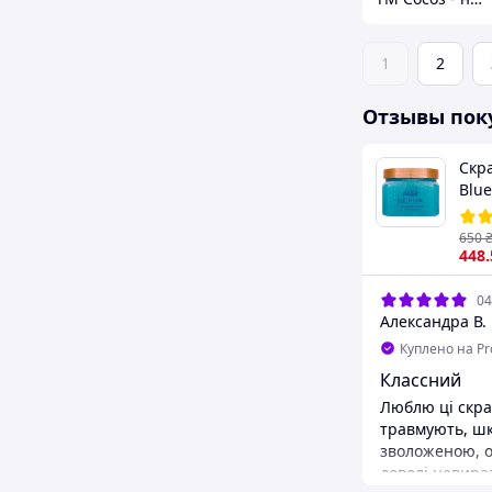
1
2
Отзывы пок
Скра
Blu
Scru
650
448
04
Александра В.
Куплено на P
Классний
Люблю ці скраб
травмують, шк
зволоженою, особисто цей має
доволі невира