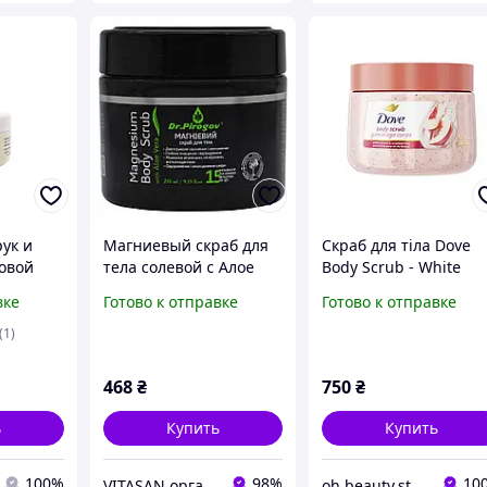
ук и
Магниевый скраб для
Скраб для тіла Dove
ловой
тела солевой с Алое
Body Scrub - White
,
вера, 270 мл
Peach & Crushed Rice
вке
Готово к отправке
Готово к отправке
 для
олевой
(1)
s
468
₴
750
₴
ь
Купить
Купить
100%
98%
10
VITASAN органічні препарати та косметика для здоров'я
oh.beauty.store