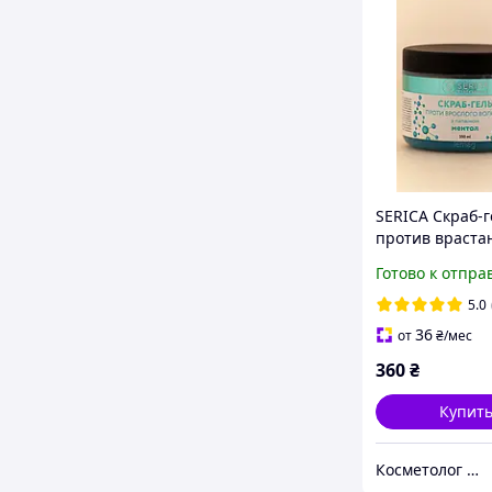
SERICA Скраб-г
против враста
ментолом и па
Готово к отпра
350 мл
5.0
36
от
₴
/мес
360
₴
Купит
Косметолог сервис lemag.ua