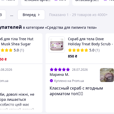
3
...
Вперед
Показано 1 - 29 товаров из 4000+
упателей
в категории «Средства для пилинга тела»
б для тіла Tree Hut
Скраб для тела Dove
e Musk Shea Sugar
Holiday Treat Body Scrub -
b, 510 g
Frosted Plum Berry
5.0
(1)
5.0
(1)
₴
850
₴
.50
₴
.08.2026
28.07.2026
Марина М.
+
1
rom.ua
Куплено на Prom.ua
Классный скраб с ягодным
ароматом топ❤️‍🔥
и, доволі ніжні, не
іра лишається
зний свіжий легкий