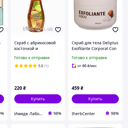
s
Скраб с абрикосовой
Скраб для тела Deliplus
косточкой и
Exofilante Corporal Con
грейпфрутом Имидж
Coco 250 мл
Готово к отправке
Готово к отправке
46
5.0
(1)
от
₴
/мес
220
₴
459
₴
Купить
Купить
9%
98%
98%
Имидж Лаборатория
IherbCenter