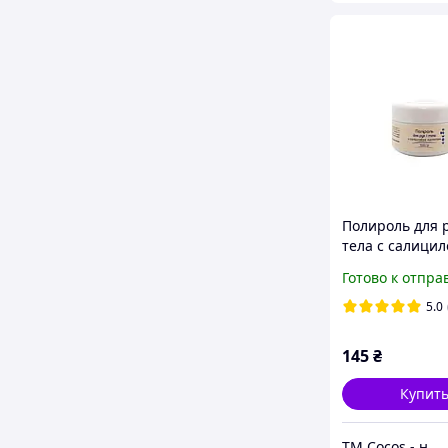
Полироль для р
тела с салици
кислотой 100гр
Готово к отпра
Соляной скраб
тела, Мягкий с
5.0
скраб, ТМ Coco
145
₴
Купит
ТМ Cocos - натуральная косметика и бытовая химия