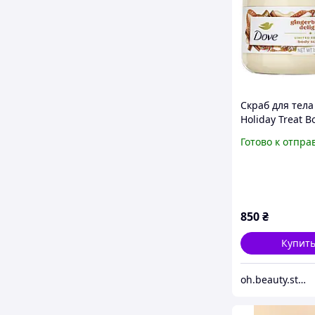
Скраб для тела
Holiday Treat B
Scrub - Ginger
Готово к отпра
Delight
850
₴
Купит
oh.beauty.store