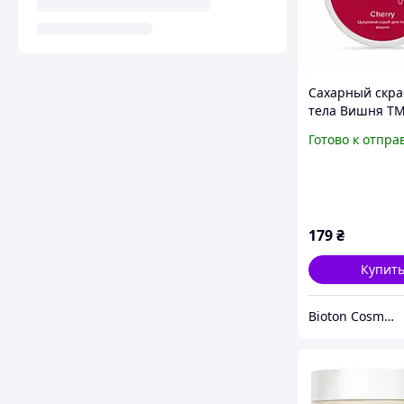
Сахарный скра
тела Вишня ТМ
AROMA, 250 мл
Готово к отпра
179
₴
Купит
Bioton Cosmetics