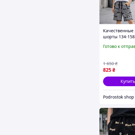
Качественные 
шорты 134-158
мальчиков под
Готово к отпра
модные серые
шорты на шир
резинке с при
1 650
₴
детей
825
₴
Купит
Podrostok shop