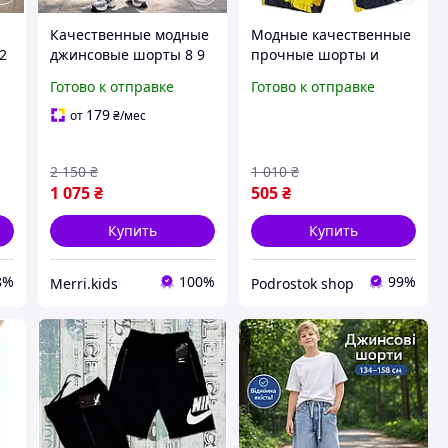
Качественные модные
Модные качественные
2
джинсовые шорты 8 9
прочные шорты и
10 11 12 лет мальчик
бриджи для мальчиков
Готово к отправке
Готово к отправке
подросток, широкие
подростков new 128
рваные шорты
134 140 146 152см
179
от
₴
/мес
резинка с
разных возрастов из
потертостями для
хлопка
2 150
₴
1 010
₴
детей
1 075
₴
505
₴
Купить
Купить
8%
100%
99%
Merri.kids
Podrostok shop