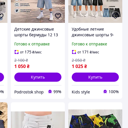
Детские джинсовые
Удобные летние
шорты бермуды 12 13
джинсовые шорты 9-
лет на мальчика
10-11-12-13 лет для
Готово к отправке
Готово к отправке
в,
подростка,
мальчика подростка,
молодежные модные
модные легкие
175
171
от
₴
/мес
от
₴
/мес
светлые свободные
удлиненные шорты на
2 100
₴
2 050
₴
шорты ко колен на
резинке с
1 050
₴
1 025
₴
резинке
потертостями
Купить
Купить
0%
99%
100%
Podrostok shop
Kids style