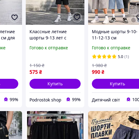
летние
Классные летние
Модные шорты 9-10-
 см для
шорты 9-13 лет с
11-12-13 см
ростков,
логотипом Адидас на
повседневные для
вке
Готово к отправке
Готово к отправке
 черные
резинке для мальчика
мальчиков подростко
окой
подростка,
классные светлые
5.0
(1)
нтом для
трикотажные модные
джинсовые бриджи
1 150
₴
1 980
₴
шорты Adidas для
резинка для детей на
575
₴
990
₴
детей
лето
ь
Купить
Купить
99%
99%
10
Podrostok shop
Дитячий світ