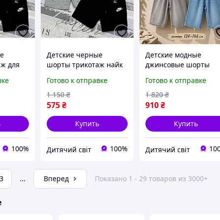
е
Детские черные
Детские модные
ж для
шорты трикотаж найк
джинсовые шорты
остка на
для мальчика
багги 9-10-11 лет
вке
Готово к отправке
Готово к отправке
 летние
подростка на 158-
мальчикам подростка
164см летние модные
красивые свободные
1 150
₴
1 820
₴
орты
серые спортивные
голубые серые шорт
575
₴
910
₴
шорты nike
для детей на лето
ь
Купить
Купить
100%
100%
10
Дитячий світ
Дитячий світ
3
...
Вперед
Показано 1 - 29 товаров из 3000+
е