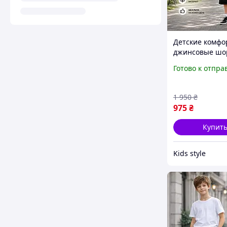
Детские комф
джинсовые шо
158 см модные
Готово к отпра
мальчиков под
молодежные
свободные че
1 950
₴
голубые шорты
975
₴
резинке
Купит
Kids style