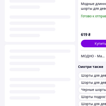
Модные длинн
шорты для дев
подростка
Готово к отпра
619
₴
Купит
МОДНО - Магазин детской и женской одежды и обуви
Смотри также
Шорты для де