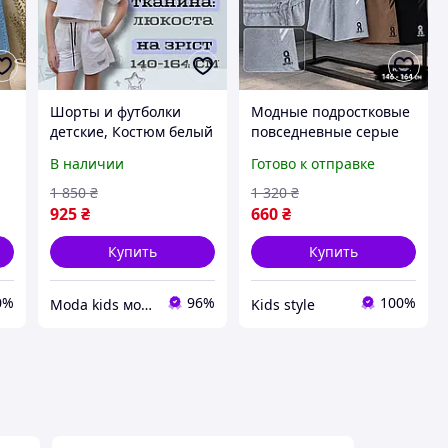
Шорты и футболки
Модные подростковые
детские, Костюм белый
повседневные серые
летний футболка
бриджи 10-14 лет на
В наличии
Готово к отправке
м,
шорты для девочки
мальчика, классные
подростка, Модный
натуральные
1 850
₴
1 320
₴
ы
костюм девочке
мальчиковые шорты
925
₴
660
₴
для подростков
Купить
Купить
0%
96%
100%
Moda kids модная стильная одежда для детей и подростков
Kids style