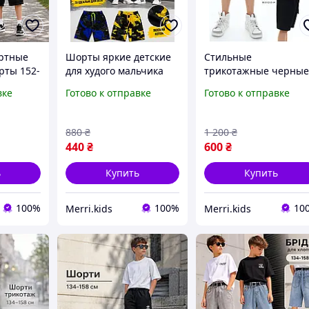
ортные
Шорты яркие детские
Стильные
рты 152-
для худого мальчика
трикотажные черны
 на
подростка 128-134-140-
шорты 10-11-12 лет д
вке
Готово к отправке
Готово к отправке
ростков,
146см на лето, детские
подростка модные
модные шорты для
красивые шорты для
рные
прогулок на 8-9-10-11
мальчиков разных
880
₴
1 200
₴
 на
лет
возрастов рост 140-
440
₴
600
₴
152см
ь
Купить
Купить
100%
100%
10
Merri.kids
Merri.kids