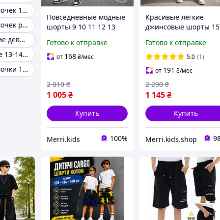
Шорты для девочек 158р
Повседневные модные
Красивые легкие
Шорты для девочек розовые
шорты 9 10 11 12 13
джинсовые шорты 15
лет с потертостями
158 см на мальчиков
Шорты широкие девочки
Готово к отправке
Готово к отправке
мальчику подростку,
подростков, широкие
Шорты девочке 13-14 лет
летние джинсовые
модные шорты с
168
от
₴
/мес
5.0
(1)
шорты с поясом
поясом резинкой для
Шорты для девочки 10 лет
191
от
₴
/мес
резинкой для детей
детей
2 010
₴
2 290
₴
1 005
₴
1 145
₴
Купить
Купить
100%
9
Merri.kids
Merri.kids.shop