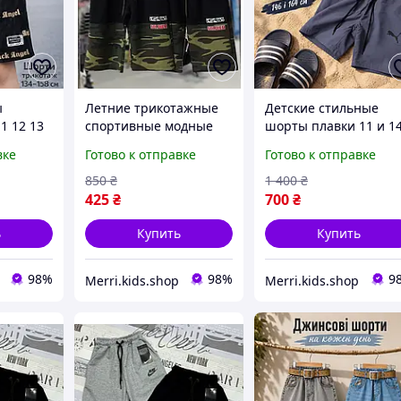
ы
Летние трикотажные
Детские стильные
1 12 13
спортивные модные
шорты плавки 11 и 1
ные
шорты хлопковые для
лет Puma с шнуром
вке
Готово к отправке
Готово к отправке
альчику
мальчика подростка
мальчик подросток,
ние
черные повседневные
модные серые шорт
850
₴
1 400
₴
на резинках 12-13лет
Пума из легкого
425
₴
700
₴
 шорты
материала для детей
ь
Купить
Купить
98%
98%
9
Merri.kids.shop
Merri.kids.shop