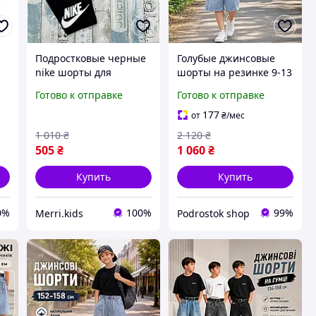
Подростковые черные
Голубые джинсовые
е
nike шорты для
шорты на резинке 9-13
ля
мальчика 9-10-11-12-13
лет мальчику
Готово к отправке
Готово к отправке
лет подростка на
подростку,
летние модные серые
современные модные
177
от
₴
/мес
спортивные шорты
удлиненные шорты с
1 010
₴
2 120
₴
потертостями для
505
₴
1 060
₴
детей
Купить
Купить
0%
100%
99%
Merri.kids
Podrostok shop