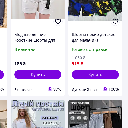
Модные летние
Шорты яркие детские
4
короткие шорты для
для мальчика
девочек подростков и
подростка 8-9-10-11 лет
В наличии
Готово к отправке
женщин р.42,44
на лето, детские
ы
модные шорты для
1 030
₴
прогулок
185
₴
515
₴
Купить
Купить
8%
97%
100%
Exclusive
Дитячий світ