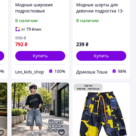
Модные широкие
Модные шорты для
подростковые
девочки подростка 13-
джинсовые шорты-
17 лет
В наличии
В наличии
бермуды, до колен
,голубые на рост 140-
79
от
₴
/мес
150 см
990
₴
792
₴
239
₴
Купить
Купить
0%
100%
98%
Leo_kids_shop
Дракоша Тоша