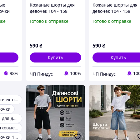
ые
Кожаные шорты для
Кожаные шорты для
очки
девочек 104 - 158
девочек 104 - 158
Модные детские
Модные детские
вке
Готово к отправке
Готово к отправке
подростковые шорты
подростковые шорты
эко - кожа
эко - кожа
590
₴
590
₴
ь
Купить
Купить
98%
100%
10
ЧП Пиндус
ЧП Пиндус
Шорты для девочек-подростков
вочки
Черные шорты для девочек
Шорты подростковые Женские
Шорты для девочки 11-12 лет