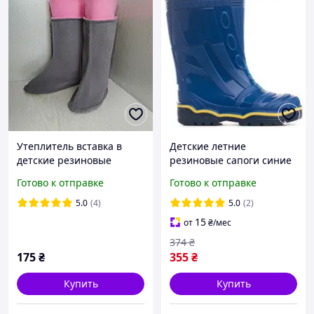
Утеплитель вставка в
Детские летние
детские резиновые
резиновые сапоги синие
сапоги для девочки
23
Готово к отправке
Готово к отправке
23р.-32р. с розовым
флисовым отворотом
5.0
(4)
5.0
(2)
15
от
₴
/мес
374
₴
175
₴
355
₴
Купить
Купить