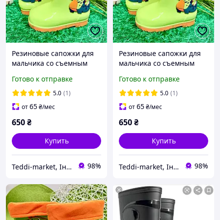
Резиновые сапожки для
Резиновые сапожки для
мальчика со съемным
мальчика со съемным
сапожком 25р зеленые
сапожком 27р зеленые
Готово к отправке
Готово к отправке
(020229)
(020229)
5.0
(1)
5.0
(1)
65
65
от
₴
/мес
от
₴
/мес
650
₴
650
₴
Купить
Купить
98%
98%
Teddi-market, Інтернет маркет
Teddi-market, Інтернет маркет