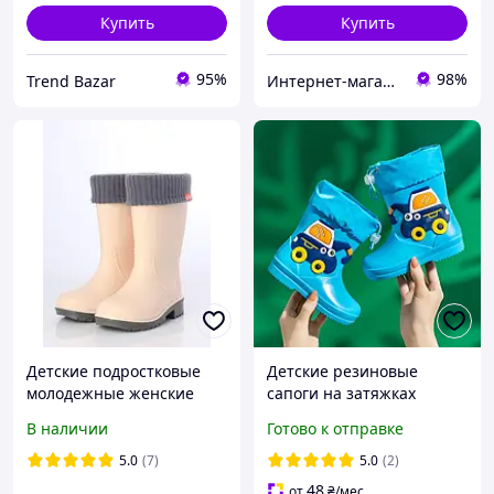
Купить
Купить
95%
98%
Trend Bazar
Интернет-магазин "E-VSEE"
Детские подростковые
Детские резиновые
молодежные женские
сапоги на затяжках
резиновые сапоги с
В наличии
Готово к отправке
утеплителем Alisa Line
бежевый размеры 24-41
5.0
(7)
5.0
(2)
48
от
₴
/мес