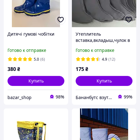
Дитячі гумові чобітки
Утеплитель
вставка,вкладыш,чулок в
детские резиновые
Готово к отправке
Готово к отправке
сапоги 23р.-32р. с
флисовым отворотом
5.0
(6)
4.9
(12)
380
₴
175
₴
Купить
Купить
98%
99%
bazar_shop
Бананбутс взуття сумки рюкзаки аксесуари