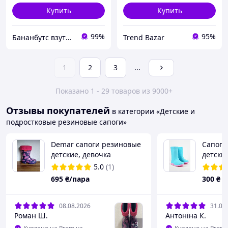
Купить
Купить
99%
95%
Бананбутс взуття сумки рюкзаки аксесуари
Trend Bazar
1
2
3
...
Показано 1 - 29 товаров из 9000+
Отзывы покупателей
в категории «Детские и
подростковые резиновые сапоги»
Demar сапоги резиновые
Сапоги
детские, девочка
детски
со*ъемным утеплителем,
196927
5.0
(1)
всезонные, размеры 28,34
695
₴/пара
300
₴
08.08.2026
31.05
Роман Ш.
Антоніна К.
+
3