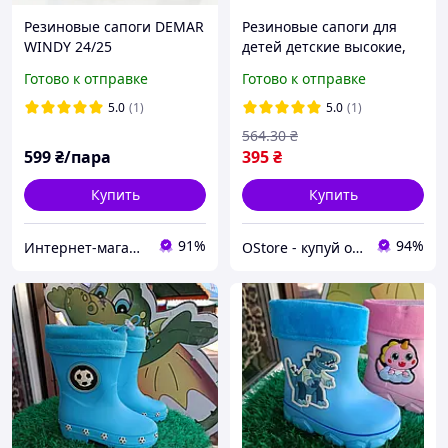
Резиновые сапоги DEMAR
Резиновые сапоги для
WINDY 24/25
детей детские высокие,
Резиновые сапоги детям
Готово к отправке
Готово к отправке
для мальчика девочки
синие
5.0
(1)
5.0
(1)
564
.30
₴
599
₴/пара
395
₴
Купить
Купить
91%
94%
Интернет-магазин «Kids-Shoes»
OStore - купуй онлайн!