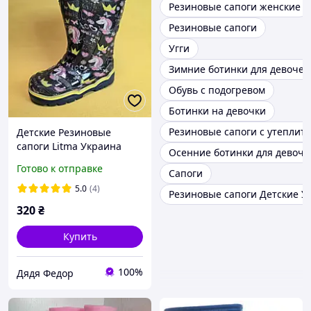
Резиновые сапоги женские
Резиновые сапоги
Угги
Зимние ботинки для девочек
Обувь с подогревом
Ботинки на девочки
Резиновые сапоги с утеплит
Детские Резиновые
сапоги Litma Украина
Осенние ботинки для девочк
2735 Для девочек Черный
Готово к отправке
Сапоги
Размер
5.0
(4)
Резиновые сапоги Детские 
320
₴
Купить
100%
Дядя Федор