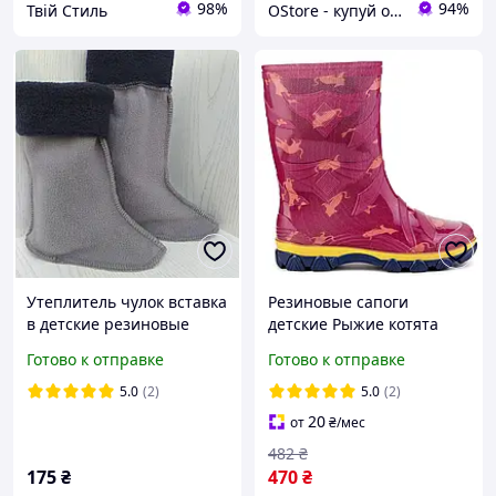
98%
94%
Твій Стиль
OStore - купуй онлайн!
Утеплитель чулок вставка
Резиновые сапоги
в детские резиновые
детские Рыжие котята
сапоги 23р. -32р. с тёмно-
Готово к отправке
Готово к отправке
синим флисовым
отворотом
5.0
(2)
5.0
(2)
20
от
₴
/мес
482
₴
175
₴
470
₴