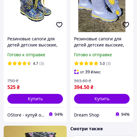
Резиновые сапоги для
Резиновые сапоги для
детей детские высокие,
детей детские высокие,
Резиновые сапоги детям
Резиновые сапоги детям
Готово к отправке
Готово к отправке
для мальчика с
для мальчика девочки
затяжками Футбол
лиловые
4.7
(3)
5.0
(3)
39
от
₴
/мес
750
₴
563
.60
₴
525
₴
394
.50
₴
Купить
Купить
94%
94%
OStore - купуй онлайн!
Dream Shop
Смотри также