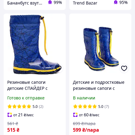
99%
95%
Бананбутс взуття сумки рюкзаки аксесуари
Trend Bazar
Резиновые сапоги
Детские и подростковые
детские СПАЙДЕР с
резиновые сапоги с
затяжками
верхней затяжкой Litma
Готово к отправке
В наличии
СПАЙДЕР размер
5.0
(2)
5.0
(7)
21
60
от
₴
/мес
от
₴
/мес
561
₴
699
₴/пара
515
₴
599
₴/пара