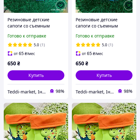
Резиновые детские
Резиновые детские
сапоги со съемным
сапоги со съемным
утеплителем, для
утеплителем, 25 размер
Готово к отправке
Готово к отправке
мальчика 26 размер
BBT.kids (019314)
(019504) синие
5.0
(1)
5.0
(1)
65
65
от
₴
/мес
от
₴
/мес
650
₴
650
₴
Купить
Купить
98%
98%
Teddi-market, Інтернет маркет
Teddi-market, Інтернет маркет