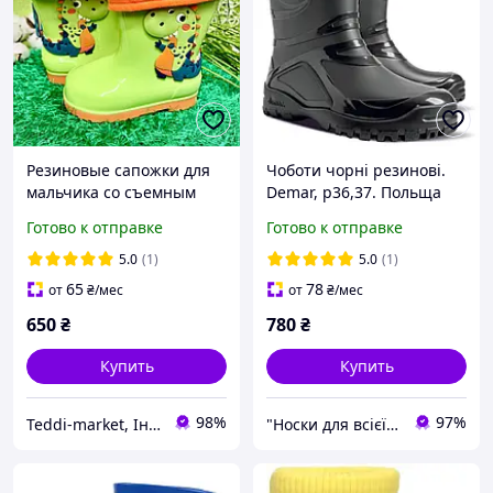
Резиновые сапожки для
Чоботи чорні резинові.
мальчика со съемным
Demar, р36,37. Польща
сапожком 28р зеленые
Готово к отправке
Готово к отправке
(020229)
5.0
(1)
5.0
(1)
65
78
от
₴
/мес
от
₴
/мес
650
₴
780
₴
Купить
Купить
98%
97%
Teddi-market, Інтернет маркет
"Носки для всієї сім'ї, одяг, взуття та інші товари"