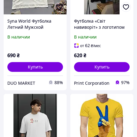
Syna World Футболка
Футболка «Світ
Летний Мужской
навиворіт» з логотипом
Комплект Синая World
(етно принт)
В наличии
В наличии
Стильная Брендовая
Футболка
62
от
₴
/мес
690
₴
620
₴
Купить
Купить
88%
97%
DUO MARKET
Print Corporation