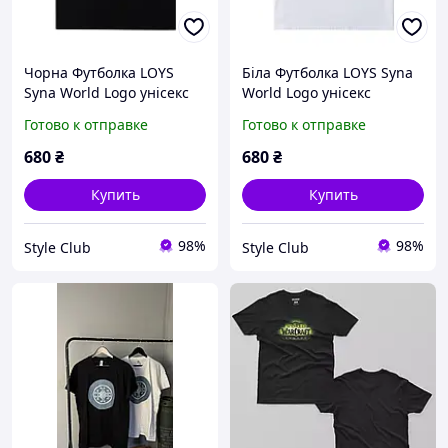
Чорна Футболка LOYS
Біла Футболка LOYS Syna
Syna World Logo унісекс
World Logo унісекс
футболки SK8 XS
футболки SK8 XS
Готово к отправке
Готово к отправке
680
₴
680
₴
Купить
Купить
98%
98%
Style Club
Style Club