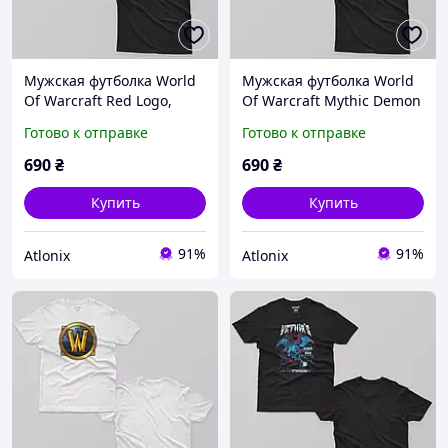
Мужская футболка World
Мужская футболка World
Of Warcraft Red Logo,
Of Warcraft Mythic Demon
Черный, XS
Hunter Class, Черный, XS
Готово к отправке
Готово к отправке
690
₴
690
₴
Купить
Купить
91%
91%
Atlonix
Atlonix