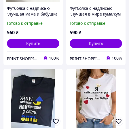
Футболка с надписью
Футболка с надписью
"Лучшая мама и бабушка
"Лучшая в мире кума/кум
в мире ". Футболка для
". Футболки для кумы и
Готово к отправке
Готово к отправке
мамы и бабушки.
кума
560
₴
590
₴
Купить
Купить
100%
100%
PRINT.SHOPPING.UA
PRINT.SHOPPING.UA