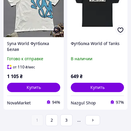
Syna World Футболка
Футболка World of Tanks
Белая
Готово к отправке
В наличии
110
от
₴
/мес
1 105
₴
649
₴
Купить
Купить
94%
97%
NovaMarket
Nazgul Shop
1
2
3
...