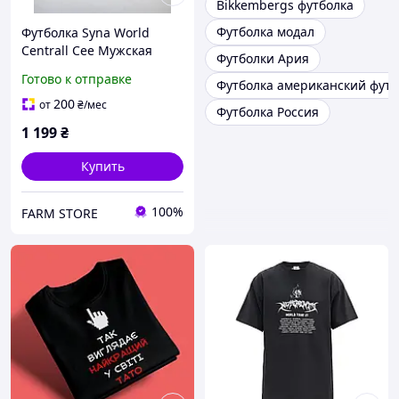
Bikkembergs футболка
Футболка модал
Футболка Syna World
Centrall Cee Мужская
Футболки Ария
футболка сына у World
Готово к отправке
Футболка американский футб
Рефлективная футболка
syna world
200
от
₴
/мес
Футболка Россия
1 199
₴
Купить
100%
FARM STORE