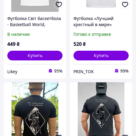
Футболка Світ баскетбола
Футболка «Лучший
- Basketball World,
крестный в мире»
24022232
стильный подарок для
В наличии
Готово к отправке
любимого крестного
449
₴
520
₴
Купить
Купить
95%
99%
Likey
PRIN_TOK