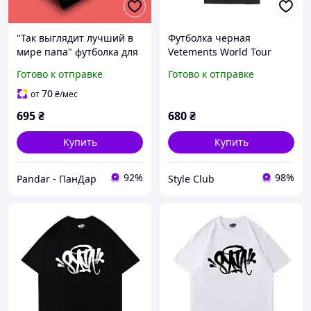
"Так выглядит лучший в
Футболка черная
мире папа" футболка для
Vetements World Tour
папы, черная
Ветеменс футболка
Готово к отправке
Готово к отправке
мужская | женская |
детская XS
70
от
₴
/мес
695
₴
680
₴
Купить
Купить
92%
98%
Pandar - ПанДар
Style Club