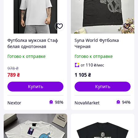
Футболка мужская Стаф
Syna World Футболка
белая однотонная
Черная
спортивная Staff mad
Готово к отправке
Готово к отправке
world Nextor Футболка
чоловіча Стаф біла
110
от
₴
/мес
978
₴
однотонна спортивна
789
₴
1 105
₴
Staff mad
Купить
Купить
98%
94%
Nextor
NovaMarket