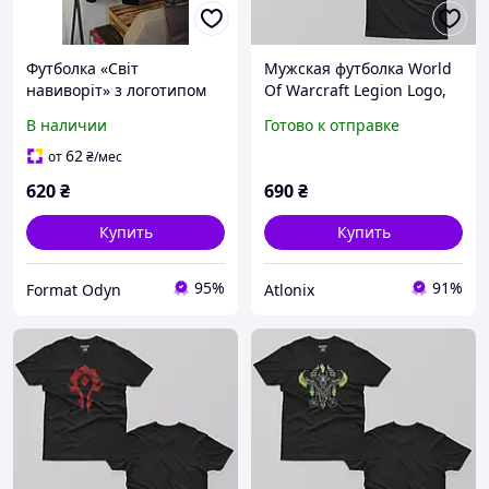
Футболка «Світ
Мужская футболка World
навиворіт» з логотипом
Of Warcraft Legion Logo,
(етно принт)
Черный, XS
В наличии
Готово к отправке
62
от
₴
/мес
620
₴
690
₴
Купить
Купить
95%
91%
Format Odyn
Atlonix