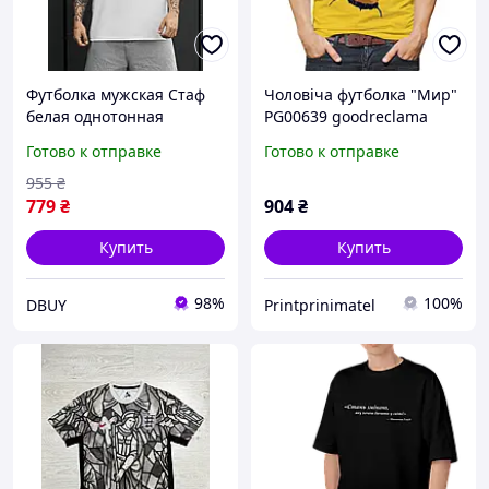
Футболка мужская Стаф
Чоловіча футболка "Мир"
белая однотонная
PG00639 goodreclama
спортивная Staff mad
Готово к отправке
Готово к отправке
world DBUY Футболка
чоловіча Стаф біла
955
₴
однотонна спортивна
779
₴
904
₴
Staff mad
Купить
Купить
98%
100%
DBUY
Printprinimatel