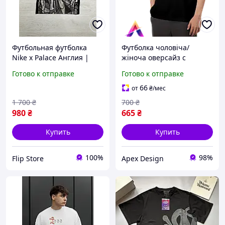
Футбольная футболка
Футболка чоловіча/
Nike x Palace Англия |
жіноча оверсайз с
Джерси Найк
принтом "Стань зміною,
Готово к отправке
Готово к отправке
коллаборация из Пелес
яку хочеш бачити у світі!"
Англия на чемпионат
Футболка з написом Ганді
66
от
₴
/мес
мира 2026 спортивная
1 700
₴
700
₴
футболка
980
₴
665
₴
Купить
Купить
100%
98%
Flip Store
Apex Design