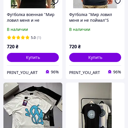
Футболка военная "Мир
Футболка "Мир ловил
ловил меня и не
меня и не поймал"S
поймал"S
В наличии
В наличии
5.0
(1)
720
₴
720
₴
Купить
Купить
96%
96%
PRINT_YOU_ART
PRINT_YOU_ART