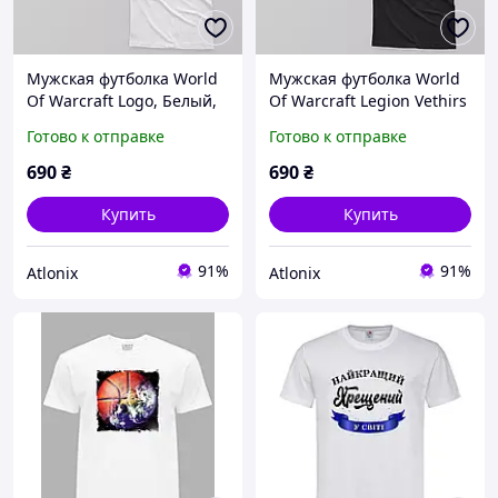
Мужская футболка World
Мужская футболка World
Of Warcraft Logo, Белый,
Of Warcraft Legion Vethirs
XS
Sky Tours, Черный, XS
Готово к отправке
Готово к отправке
690
₴
690
₴
Купить
Купить
91%
91%
Atlonix
Atlonix