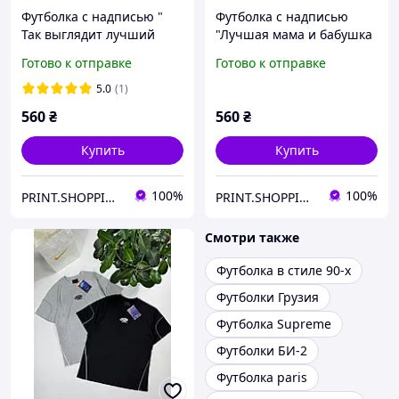
Футболка с надписью "
Футболка с надписью
Так выглядит лучший
"Лучшая мама и бабушка
зять".Футболка
в мире ". Футболка для
Готово к отправке
Готово к отправке
зятю.Футболка для зятя
мамы и бабушки.
5.0
(1)
560
₴
560
₴
Купить
Купить
100%
100%
PRINT.SHOPPING.UA
PRINT.SHOPPING.UA
Смотри также
Футболка в стиле 90-х
Футболки Грузия
Футболка Supreme
Футболки БИ-2
Футболка paris