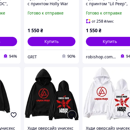
DC",
с принтом Holly War
с принтом "Lil Peep",
Черный, XS
вке
Готово к отправке
Готово к отправке
258
от
₴
/мес
1 550
₴
1 550
₴
ь
Купить
Купить
94%
90%
9
GRIT
robishop.com.ua
унисекс
Худи оверсайз унисекс
Худи оверсайз унисек