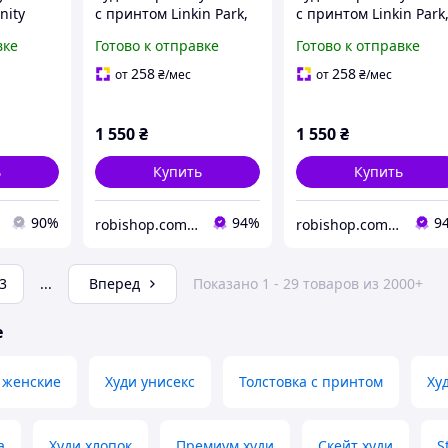
nity
с принтом Linkin Park,
с принтом Linkin Park
Черный, XS
Белый, XS
вке
Готово к отправке
Готово к отправке
258
258
от
₴
/мес
от
₴
/мес
1 550
₴
1 550
₴
ь
Купить
Купить
90%
94%
9
robishop.com.ua
robishop.com.ua
3
...
Вперед
Показано 1 - 29 товаров из 2000+
е
 женские
Худи унисекс
Толстовка с принтом
Ху
а
Худи хлопок
Премиум худи
Скейт худи
S