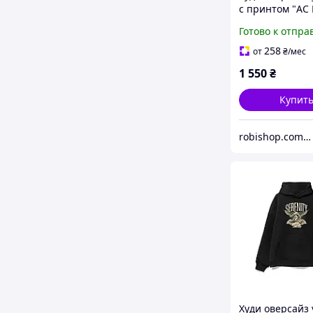
с принтом "AC 
Черный, XS
Готово к отпра
258
от
₴
/мес
1 550
₴
Купит
robishop.com.ua
Худи оверсайз 