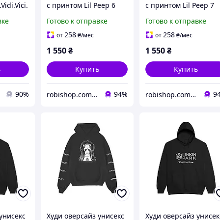
idi.Vici.
с принтом Lil Peep 6
с принтом Lil Peep 7
вке
Готово к отправке
Готово к отправке
258
258
от
₴
/мес
от
₴
/мес
1 550
₴
1 550
₴
ь
Купить
Купить
90%
94%
9
robishop.com.ua
robishop.com.ua
унисекс
Худи оверсайз унисекс
Худи оверсайз унисек