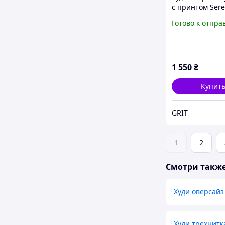
с принтом Sere
Готово к отпра
1 550
₴
Купит
GRIT
1
2
Смотри такж
Худи оверсайз
Худи трехнитк