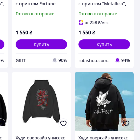
",
с принтом Fortune
с принтом "Metallica",
Черный, XS
Готово к отправке
Готово к отправке
258
от
₴
/мес
1 550
₴
1 550
₴
Купить
Купить
4%
90%
94%
GRIT
robishop.com.ua
с
Худи оверсайз унисекс
Худи оверсайз унисекс