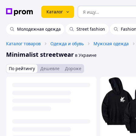
Каталог
Молодежная одежда
Street fashion
Fashion
Каталог товаров
Одежда и обувь
Мужская одежда
Minimalist streetwear
в Украине
По рейтингу
Дешевле
Дороже