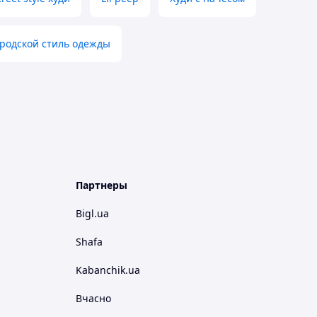
родской стиль одежды
Партнеры
Bigl.ua
Shafa
Kabanchik.ua
Вчасно