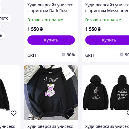
Худи оверсайз унисекс
Худи оверсайз унисек
с принтом Dark Rose -
с принтом Messenger
Темная Роза, Белый, XS
of Peace
лето
Готово к отправке
Готово к отправке
1 550
₴
1 550
₴
ль
Купить
Купить
90%
9
GRIT
GRIT
унисекс
Худи оверсайз унисекс
Худи оверсайз унисек