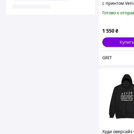
с принтом Veni.V
Готово к отпра
1 550
₴
Купит
GRIT
Худи оверсайз 