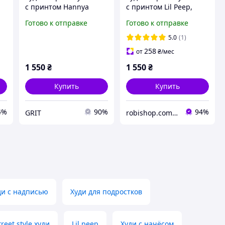
,
с принтом Hannya
с принтом Lil Peep,
чЕРНЫЙ
Готово к отправке
Готово к отправке
5.0
(1)
258
от
₴
/мес
1 550
₴
1 550
₴
Купить
Купить
4%
90%
94%
GRIT
robishop.com.ua
ди с надписью
Худи для подростков
treet style худи
Lil peep
Худи с начёсом