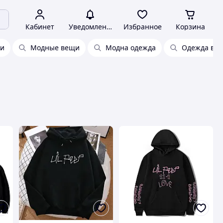
Кабинет
Уведомления
Избранное
Корзина
щи
Модные вещи
Модна одежда
Одежда вес