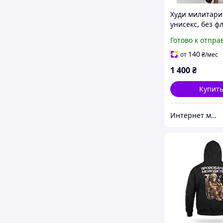
Худи милитари
унисекс, без ф
размер S - XXL
Готово к отпра
140
от
₴
/мес
1 400
₴
Купит
Интернет магазин soulmarket