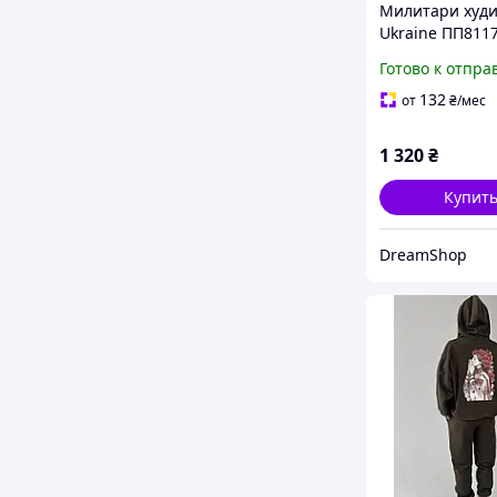
Милитари худи
Ukraine ПП811
Готово к отпра
132
от
₴
/мес
1 320
₴
Купит
DreamShop