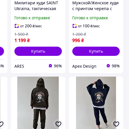
Милитари худи SAINT
Мужской/Женское худи
Ukraina, тактическая
с принтом черепа с
худи с принтом,
автоматом. Унисекс
Готово к отправке
Готово к отправке
патриотическая худи,
принтованное худи
худи теплая на флисе,
"Military Skull USA".
200
100
от
₴
/мес
от
₴
/мес
кофта с капюшоном
1 500
₴
1 200
₴
1 199
₴
996
₴
Купить
Купить
6%
96%
98%
ARES
Apex Design