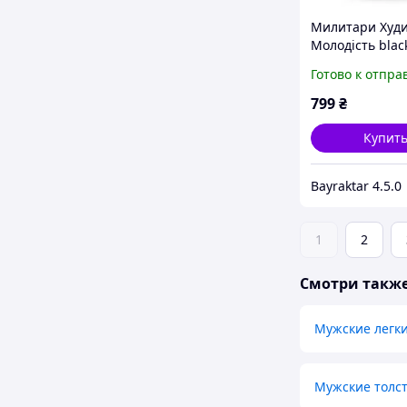
Милитари Худ
Молодість blac
Готово к отпра
799
₴
Купит
Bayraktar 4.5.0
1
2
Смотри такж
Мужские легки
Мужские толст