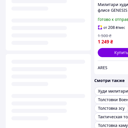
Милитари худи
флисе GENESIS
черная худи р
Готово к отпра
тактическая ху
молодежная ху
208
от
₴
/мес
руны
1 500
₴
1 249
₴
Купит
ARES
Смотри также
Худи милитари
Толстовки Вое
Толстовка зсу
Тактическая то
Толстовка кам