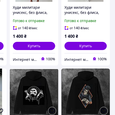
Худи милитари
Худи милитари
унисекс, без флиса,
унисекс, без флиса,
размер S - XXL
размер S - XXL
Готово к отправке
Готово к отправке
140
140
от
₴
/мес
от
₴
/мес
1 400
₴
1 400
₴
Купить
Купить
0%
100%
100%
Интернет магазин soulmarket
Интернет магазин soulmarket