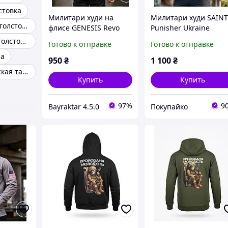
стовка
Милитари худи на
Милитари худи SAIN
Камуфляжные толстовки
флисе GENESIS Revo
Punisher Ukraine
ПП8065
ПП8118
Камуфляжная толстовка мужская
Готово к отправке
Готово к отправке
на
950
₴
1 100
₴
Толстовка мужская тактическая
Купить
Купить
97%
9
Bayraktar 4.5.0
Покупайко