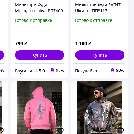
T
Милитари Худи
Милитари худи SAINT
Молодість oliva РП7409
Ukraine ПП8117
Готово к отправке
Готово к отправке
799
₴
1 100
₴
Купить
Купить
0%
97%
90%
Bayraktar 4.5.0
Покупайко