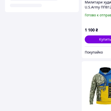
Милитари худи
U.S.Army ПП81
Готово к отпра
1 100
₴
Купит
Покупайко