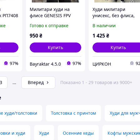
и
Милитари худи на
Худи милитари
k РП7408
флисе GENESIS FPV
унисекс, без флиса,
койот ПП8082
размер S - XXL
вке
Готово к отправке
В наличии
950
₴
1 425
₴
ь
Купить
Купить
97%
97%
9
Bayraktar 4.5.0
ЦИРКОН
3
...
Вперед
Показано 1 - 29 товаров из 9000+
е
е худи/толстовки
Толстовка с принтом
Худи для муж
овки и худи
Худи
Осенние кеды
Кофты мужски