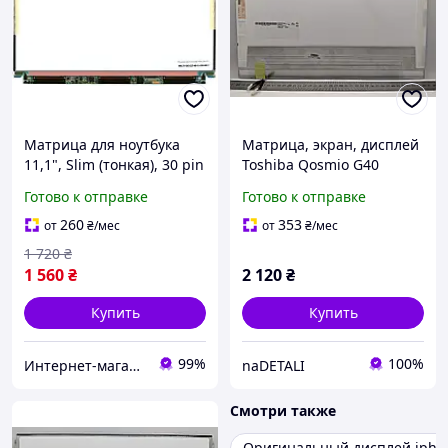
Матрица для ноутбука
Матрица, экран, дисплей
11,1", Slim (тонкая), 30 pin
Toshiba Qosmio G40
(снизу справа), 1366x768,
B170PW07
Готово к отправке
Готово к отправке
Светодиодная (LED), без
крепления, глянцевая,
260
353
от
₴
/мес
от
₴
/мес
Toshiba,
1 720
₴
1 560
₴
2 120
₴
Купить
Купить
99%
100%
Интернет-магазин "SmartPart"
naDETALI
Смотри также
Оригинальный дисплей ipho