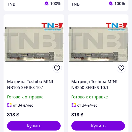
100%
100%
TNB
TNB
Матрица Toshiba MINI
Матрица Toshiba MINI
NB105 SERIES 10.1
NB250 SERIES 10.1
1024х600 40pin 262K 45%
1024х600 40pin 262K 45%
Готово к отправке
Готово к отправке
NTSC 200 cd/m² для
NTSC 200 cd/m² для
ноутбука
ноутбука
34
34
от
₴
/мес
от
₴
/мес
818
₴
818
₴
Купить
Купить