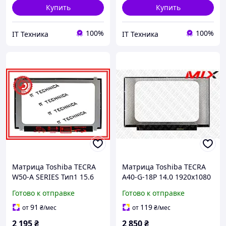
Купить
Купить
100%
100%
IT Техника
IT Техника
Матрица Toshiba TECRA
Матрица Toshiba TECRA
W50-A SERIES Тип1 15.6
A40-G-18P 14.0 1920x1080
1920x1080 30pin 16.7M
30pin 16.7M 45% NTSC
Готово к отправке
Готово к отправке
45% NTSC 200 cd/m² для
300 cd/m² для ноутбука
ноутбука
91
119
от
₴
/мес
от
₴
/мес
2 195
₴
2 850
₴