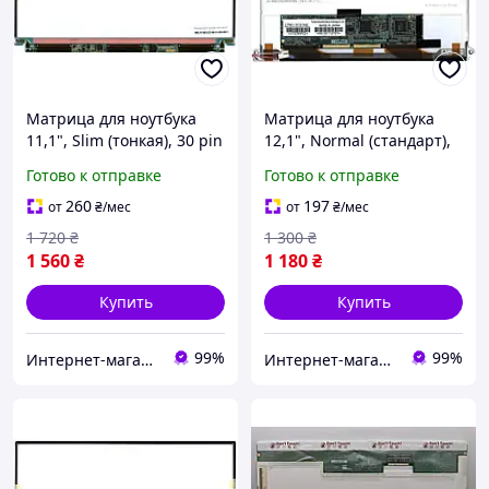
Матрица для ноутбука
Матрица для ноутбука
11,1", Slim (тонкая), 30 pin
12,1", Normal (стандарт),
(снизу справа), 1366x768,
30 pin, 1024x768,
Готово к отправке
Готово к отправке
Светодиодная (LED), без
Ламповая (1 CCFL),
крепления, глянцевая,
крепления слева\справа,
260
197
от
₴
/мес
от
₴
/мес
Toshiba,
матовая, Toshiba,
1 720
₴
1 300
₴
1 560
₴
1 180
₴
Купить
Купить
99%
99%
Интернет-магазин "SmartPart"
Интернет-магазин "SmartPart"