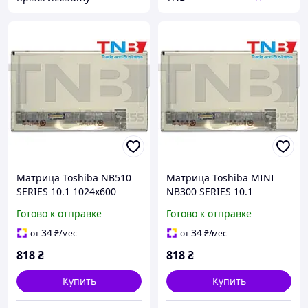
Матрица Toshiba NB510
Матрица Toshiba MINI
SERIES 10.1 1024х600
NB300 SERIES 10.1
40pin 262K 45% NTSC 200
1024х600 40pin 262K 45%
Готово к отправке
Готово к отправке
cd/m² для ноутбука
NTSC 200 cd/m² для
ноутбука
34
34
от
₴
/мес
от
₴
/мес
818
₴
818
₴
Купить
Купить