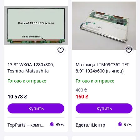
13.3" WXGA 1280х800,
Матрица LTM09C362 TFT
Toshiba-Matsushita
8.9" 1024x600 (глянец)
LTD133EXBY, TFT, LED, 35-
ламповая 1xCCFL
Готово к отправке
Готово к отправке
pin, глянцевая, ultraslim
Оригинал новый
400
₴
10 578
₴
160
₴
Купить
Купить
99%
97%
TopParts – комплектующие для ноутбуков
ВдеталіЦентр