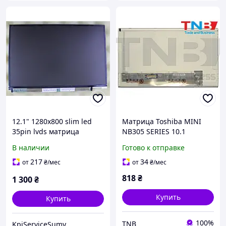
12.1" 1280х800 slim led
Матрица Toshiba MINI
35pin lvds матрица
NB305 SERIES 10.1
LTD121EWEK матовая
1024х600 40pin 262K 45%
В наличии
Готово к отправке
KPI39080
NTSC 200 cd/m² для
ноутбука
217
34
от
₴
/мес
от
₴
/мес
818
₴
1 300
₴
Купить
Купить
100%
TNB
KpiServiceSumy