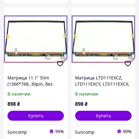
Матрица 11.1" Slim
Матрица LTD111EXCZ,
(1366*768, 30pin, без
LTD111EXCY, LTD111EXCX,
креплений) Toshiba
LTD111EXCK 11.1" Slim
В наличии
В наличии
LTD111EXCZ, LTD111EXCK,
(1366*768, 30pin, без
LTD111EXCX. Глянцевая.
креплений). Глянцевая.
898
₴
898
₴
Для SONY TX серии
Для SONY TX серии
Купить
Купить
99%
99%
Suncomp
Suncomp