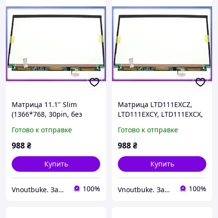
Матрица 11.1" Slim
Матрица LTD111EXCZ,
(1366*768, 30pin, без
LTD111EXCY, LTD111EXCX,
креплений) Toshiba
LTD111EXCK 11.1" Slim
Готово к отправке
Готово к отправке
LTD111EXCZ, LTD111EXCK,
(1366*768, 30pin, без
LTD111EXCX. Глянцевая.
креплений). Глянцевая.
988
₴
988
₴
Для SONY TX серии
Для SONY TX серии
Купить
Купить
100%
100%
Vnoutbuke. Запчастини для ноутбуків опт - роздріб !
Vnoutbuke. Запчастини для ноутбуків опт - роздріб !