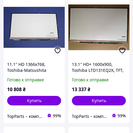
11.1" HD 1366x768,
13.1" HD+ 1600x900,
Toshiba-Matsushita
Toshiba LTD131EQ2X, TFT,
LTD111EV8X, TFT, LED,
LED, 35-pin, матовая,
Готово к отправке
Готово к отправке
m30-pin, матовая,
ultraslim
10 808
₴
13 337
₴
Купить
Купить
99%
99%
TopParts – комплектующие для ноутбуков
TopParts – комплектующие для ноутбуков