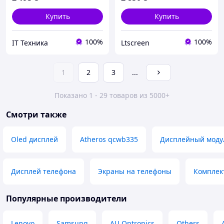
Купить
Купить
100%
100%
IT Техника
Ltscreen
1
2
3
...
Показано 1 - 29 товаров из 5000+
Смотри также
Oled дисплей
Atheros qcwb335
Дисплейный моду
Дисплей телефона
Экраны на телефоны
Комплек
Популярные производители
Lenovo
Samsung
AU Optronics
Others