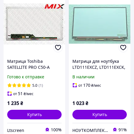
Матрица Toshiba
Матрица для ноутбука
SATELLITE PRO C50-A
LTD111EXCZ, LTD111EXCK,
SERIES 15.6 1366x768
LTD111EXCX, LTD111EXCY
Готово к отправке
В наличии
40pin 262K 60% NTSC 220
оригинал
cd/m² для ноутбука
170
5.0
(1)
от
₴
/мес
51
от
₴
/мес
1 235
₴
1 023
₴
Купить
Купить
100%
91%
Ltscreen
НОУТКОМПЛЕКТ - гаджеты и аксессуары