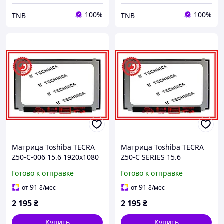
100%
100%
TNB
TNB
Матрица Toshiba TECRA
Матрица Toshiba TECRA
Z50-C-006 15.6 1920x1080
Z50-C SERIES 15.6
30pin 16.7M 45% NTSC
1920x1080 30pin 16.7M
Готово к отправке
Готово к отправке
200 cd/m² для ноутбука
45% NTSC 200 cd/m² для
ноутбука
91
91
от
₴
/мес
от
₴
/мес
2 195
₴
2 195
₴
Купить
Купить