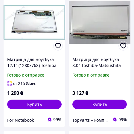
Матрица для ноутбука
Матрица для ноутбука
12.1" (1280x768) Toshiba
8.0" Toshiba-Matsushita
LTD121EXAN CCFL1 TN
LT080EE04100, 40-pin,
Готово к отправке
Готово к отправке
20pin правый Глянцевая
матовая, ultraslim (для
Sony VGN-P)
215
от
₴
/мес
1 290
₴
3 127
₴
Купить
Купить
99%
99%
For Notebook
TopParts – комплектующие для ноутбуков