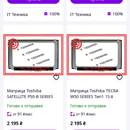
100%
100%
IT Техника
IT Техника
Матрица Toshiba
Матрица Toshiba TECRA
SATELLITE P50-B SERIES
W50 SERIES Тип1 15.6
15.6 1920x1080 30pin
1920x1080 30pin 16.7M
Готово к отправке
Готово к отправке
16.7M 45% NTSC 200
45% NTSC 200 cd/m² для
cd/m² для ноутбука
ноутбука
91
91
от
₴
/мес
от
₴
/мес
2 195
₴
2 195
₴