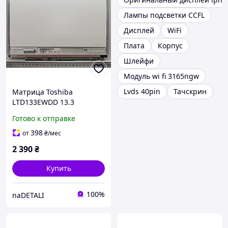
Лампы подсветки CCFL
Дисплей
WiFi
Плата
Корпус
Шлейфи
Модуль wi fi 3165ngw
Lvds 40pin
Тачскрин
Матрица Toshiba
LTD133EWDD 13.3
(1280x800, 30pin,
Готово к отправке
глянцевая, нижний
правый разъем)
398
от
₴
/мес
2 390
₴
Купить
100%
naDETALI