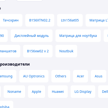
е
Тачскрин
B156XTN02.2
Ltn156at05
Матрица L
590
Дисплейный модуль
Матрица для ноутбука
планшетов
B156xw02 v 2
Noutbuk
производители
amsung
AU Optronics
Others
Acer
Asus
Noname
Apple
Huawei
LG Display
Del
oshiba