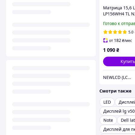
Матрица 15,6 
LP156WH4 TL N
Готово к отпра
5.0
182
от
₴
/мес
1 090
₴
Купит
NEWLCD (LCD Экраны) Официальный сайт компании
Смотри также
LED
Диспле
Note
Dell la
Дисплей для п