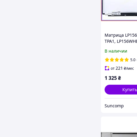
Матрица LP15
TPA1, LP156WH
15.6" Slim eDP
В наличии
(1366*768, 30p
верх-низ), Гля
5.0
221
от
₴
/мес
1 325
₴
Купит
Suncomp