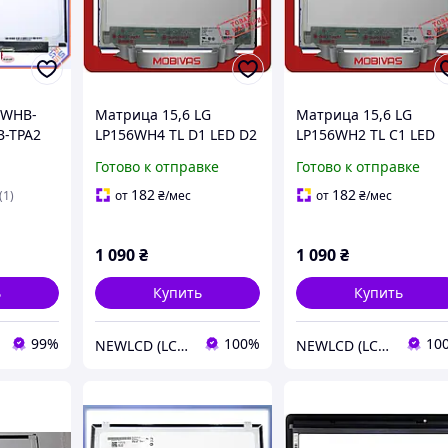
6WHB-
Матрица 15,6 LG
Матрица 15,6 LG
B-TPA2
LP156WH4 TL D1 LED D2
LP156WH2 TL C1 LED
для ноутбука
Готово к отправке
Готово к отправке
in, ушки
Impression
нцевая
182
182
(1)
от
₴
/мес
от
₴
/мес
1 090
₴
1 090
₴
ь
Купить
Купить
99%
100%
10
NEWLCD (LCD Экраны) Официальный сайт компании
NEWLCD (LCD Экраны) Официальный сайт компании