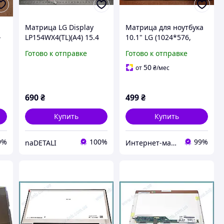
Матрица LG Display
Матрица для ноутбука
-
LP154WX4(TL)(A4) 15.4
10.1" LG (1024*576,
(1280x800, 30pin,
40pin/справа, LED)
Готово к отправке
Готово к отправке
матовая, верхний
LP101WS1 (TL) (A2)
правый разъём)
50
от
₴
/мес
690
₴
499
₴
Купить
Купить
9%
100%
99%
naDETALI
Интернет-магазин n-book