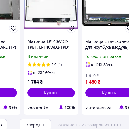
лей
Матрица LP140WD2-
Матрица с тачскрин
WP2 (TP)
TPB1, LP140WD2-TPD1
для ноутбука (модуль)
A+
14.0" Slim eDP
LG Tab-Book Ultra Z16
вке
В наличии
Готово к отправке
 Dell
(1600*900, 30pin, ушки
черный
верх-низ). Матовая
243
5.0
(1)
от
₴
/мес
284
от
₴
/мес
1 610
₴
1 704
₴
1 460
₴
ь
Купить
Купить
99%
100%
9
Vnoutbuke. Запчастини для ноутбуків опт - роздріб !
Интернет-магазин "SmartPart"
3
...
Вперед
Показано 1 - 29 товаров из 1000+