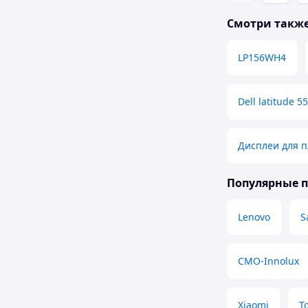
Смотри такж
LP156WH4
Dell latitude 5
Дисплеи для 
Популярные 
Lenovo
S
CMO-Innolux
Xiaomi
T