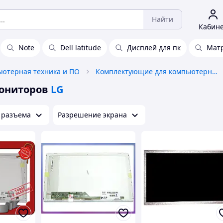
Найти
Кабин
Note
Dell latitude
Дисплей для пк
Матр
ютерная техника и ПО
Комплектующие для компьютерной техники
мониторов
LG
 разъема
Разрешение экрана