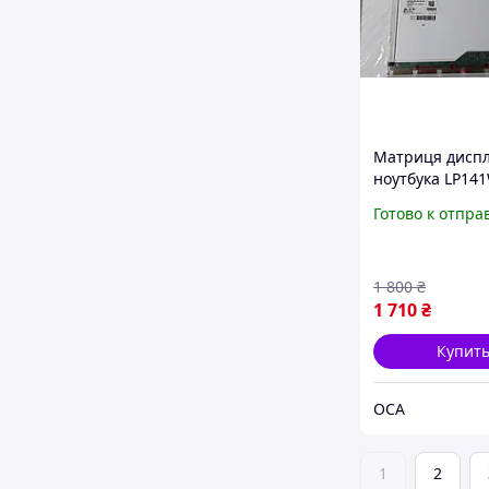
Матриця дисп
ноутбука LP141
(A1) 14.1" WXG
Готово к отпра
1440x900 30 pin
матова
1 800
₴
1 710
₴
Купит
OCA
1
2