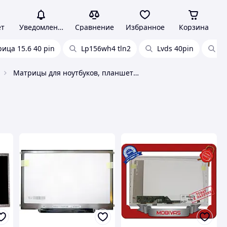
ет
Уведомления
Сравнение
Избранное
Корзина
ица 15.6 40 pin
Lp156wh4 tln2
Lvds 40pin
М
Матрицы для ноутбуков, планшетов и мониторов LG