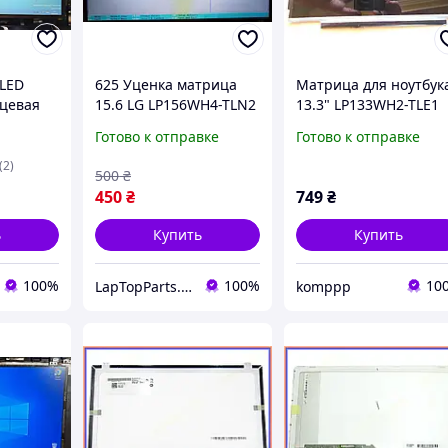
 LED
625 Уценка матрица
Матрица для ноутбук
цевая
15.6 LG LP156WH4-TLN2
13.3" LP133WH2-TLE1
(2)
1366*768 40pin LED
B133XW03 V.1
Готово к отправке
Готово к отправке
глянсова -
B133XW01
вертикальная полоска
CLAA133WA01A
(2)
500
₴
N133BGE-L31 40pin
450
₴
749
₴
ь
Купить
Купить
100%
100%
10
LapTopParts. Запчасти к ноутбукам и ПК б/у
komppp