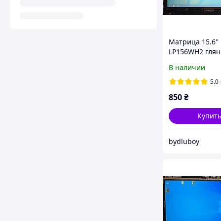
Матрица 15.6"
LP156WH2 глян
1366x768 40pin 
В наличии
5.0
850
₴
Купит
bydluboy