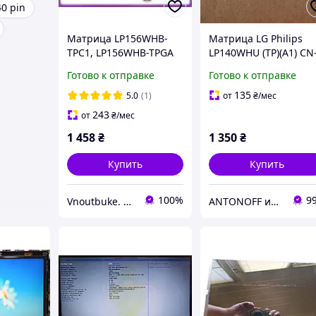
0 pin
Матрица LP156WHB-
Матрица LG Philips
TPC1, LP156WHB-TPGA
LP140WHU (TP)(A1) CN
15.6" Slim eDP
0MDK7R 14" 1366x768
Готово к отправке
Готово к отправке
(1366*768, 30pin, ушки
HD 30pin eDP для
верх-низ), Глянцевая
ноутбука оригинал с
135
5.0
(1)
от
₴
/мес
разборки
243
от
₴
/мес
1 458
₴
1 350
₴
Купить
Купить
100%
9
Vnoutbuke. Запчастини для ноутбуків опт - роздріб !
ANTONOFF интернет-магазин