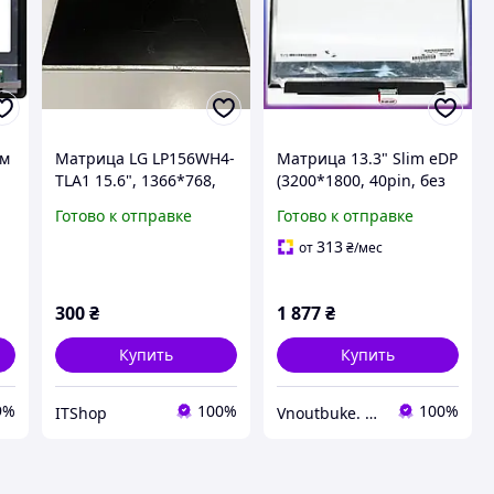
ом
Матрица LG LP156WH4-
Матрица 13.3" Slim eDP
TLA1 15.6", 1366*768,
(3200*1800, 40pin, без
0
Глянцевая, LVDS 40pin,
креплений) LG
Готово к отправке
Готово к отправке
Normal дефект б/у
LP133QD1-SPA3,
оригинал
Глянцевая
313
от
₴
/мес
300
₴
1 877
₴
Купить
Купить
9%
100%
100%
ITShop
Vnoutbuke. Запчастини для ноутбуків опт - роздріб !