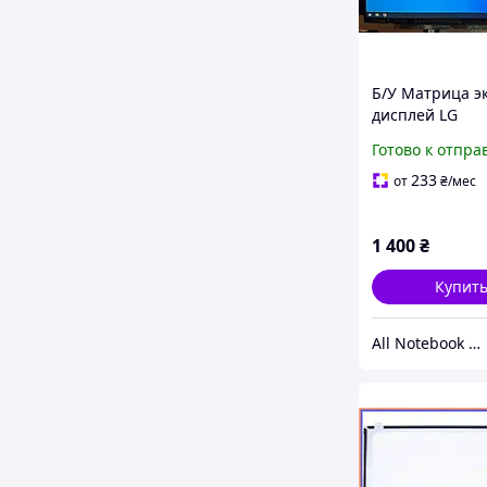
Б/У Матрица э
дисплей LG
LP140WF6(SP)(D4
Готово к отпра
Full-HD IPS (19
LED 30pin (eDP)
233
от
₴
/мес
ДЕФЕКТ
1 400
₴
Купит
All Notebook Parts