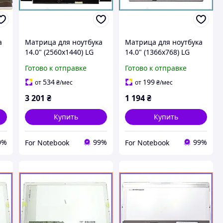
а
Матрица для ноутбука
Матрица для ноутбука
14.0" (2560x1440) LG
14.0" (1366x768) LG
LP140QH1-SPD2 Slim
LP140WH4 LED TN 40pin
Готово к отправке
Готово к отправке
LED IPS 40pin eDP
левый Глянцевая
правый Матовая (без
534
199
от
₴
/мес
от
₴
/мес
крепежей)
3 201
₴
1 194
₴
Купить
Купить
0%
99%
99%
For Notebook
For Notebook