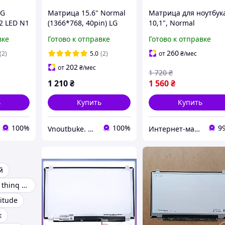
LG
Матрица 15.6" Normal
Матрица для ноутбук
2 LED N1
(1366*768, 40pin) LG
10,1", Normal
LP156WH4-TLP1,
(стандарт), 40 pin
вке
Готово к отправке
Готово к отправке
LP156WH4-TLQ2,
(снизу слева), 1366x76
Глянцевая
Светодиодная (LED),
260
(2)
5.0
(2)
от
₴
/мес
без креплений,
202
от
₴
/мес
1 720
₴
матовая,
1 210
₴
1 560
₴
ь
Купить
Купить
100%
100%
9
Vnoutbuke. Запчастини для ноутбуків опт - роздріб !
Интернет-магазин "SmartPart"
й
Дисплей lg v50 thinq v500n
titude
к