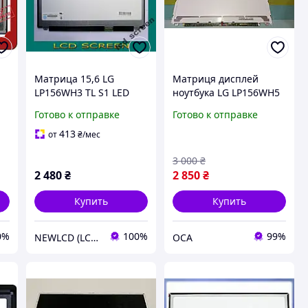
Матрица 15,6 LG
Матриця дисплей
LP156WH3 TL S1 LED
ноутбука LG LP156WH5
SLIM (40 pin) HD
LUCOM 15.6" 40 pin
Готово к отправке
Готово к отправке
1366*768 F2156WH5-
A20GF0-A LP156WH5-
413
от
₴
/мес
TJZ1 TJA1
3 000
₴
2 480
₴
2 850
₴
Купить
Купить
0%
100%
99%
NEWLCD (LCD Экраны) Официальный сайт компании
OCA