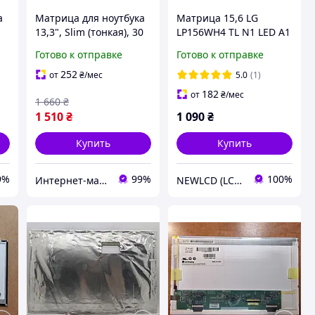
а
Матрица для ноутбука
Матрица 15,6 LG
13,3", Slim (тонкая), 30
LP156WH4 TL N1 LED A1
pin (снизу справа),
Готово к отправке
Готово к отправке
8,
1280x800,
Светодиодная (LED),
252
от
₴
/мес
5.0
(1)
крепления
182
от
₴
/мес
1 660
₴
справа\слева,
1 510
₴
1 090
₴
глянцевая,
Купить
Купить
9%
99%
100%
Интернет-магазин "SmartPart"
NEWLCD (LCD Экраны) Официальный сайт компании