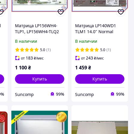
l
Матрица LP156WH4-
Матрица LP140WD1
TLP1, LP156WH4-TLQ2
TLM1 14.0" Normal
15.6" Normal (1366*768,
(1600*900, 40pin).
В наличии
В наличии
40pin), Глянцевая
Глянцевая
5.0
(1)
5.0
(1)
183
243
от
₴
/мес
от
₴
/мес
1 100
₴
1 459
₴
Купить
Купить
9%
99%
99%
Suncomp
Suncomp