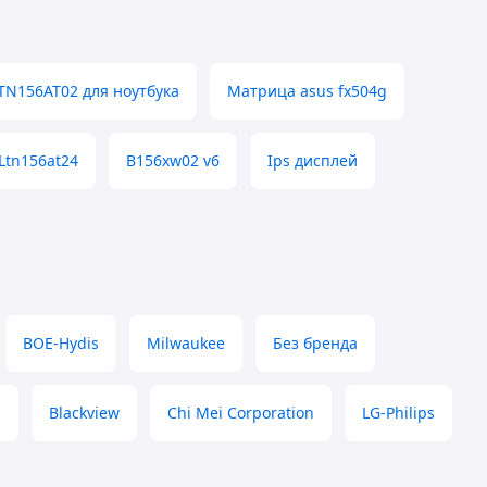
TN156AT02 для ноутбука
Матрица asus fx504g
Ltn156at24
B156xw02 v6
Ips дисплей
BOE-Hydis
Milwaukee
Без бренда
l
Blackview
Chi Mei Corporation
LG-Philips