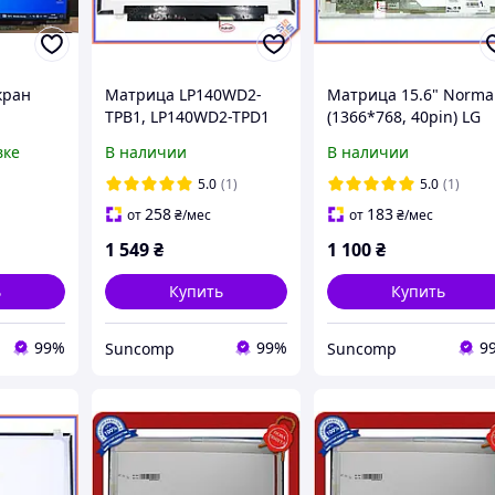
кран
Матрица LP140WD2-
Матрица 15.6" Norma
TPB1, LP140WD2-TPD1
(1366*768, 40pin) LG
) 14.0"
14.0" Slim eDP
LP156WH4-TLP1,
вке
В наличии
В наличии
20x1080)
(1600*900, 30pin, ушки
LP156WH4-TLQ2,
 Slim
верх-низ). Матовая
Глянцевая
5.0
(1)
5.0
(1)
258
183
от
₴
/мес
от
₴
/мес
1 549
₴
1 100
₴
ь
Купить
Купить
99%
99%
9
Suncomp
Suncomp