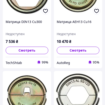
Матрица DIN13 Cu300
Матрица AEH13 Cu16
Недоступен
Недоступен
7 536
₴
10 470
₴
Смотреть
Смотреть
99%
95%
TechShtab
AutoReg