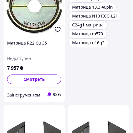
Матрица 13.3 40pin
Матрица N101ICG-L21
C24g1 матрица
Матрица m570
Матрица n16q2
Матрица R22 Cu 35
Недоступен
7 957
₴
Смотреть
98%
Заінструментом