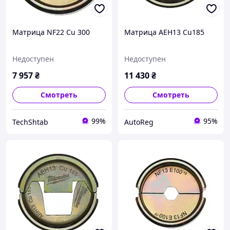
Матрица NF22 Cu 300
Матрица AEH13 Cu185
Недоступен
Недоступен
7 957
₴
11 430
₴
Смотреть
Смотреть
99%
95%
TechShtab
AutoReg