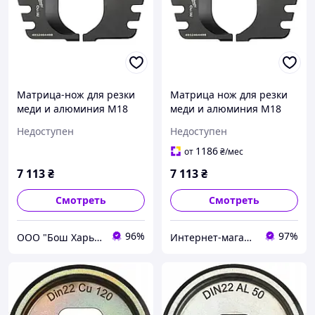
Матрица-нож для резки
Матрица нож для резки
меди и алюминия M18
меди и алюминия M18
HCC & ONEHCC
HCC & ONEHCC
Недоступен
Недоступен
(4932464498)
1186
от
₴
/мес
7 113
₴
7 113
₴
Смотреть
Смотреть
96%
97%
ООО "Бош Харьков"
Интернет-магазин КУБОМЕТР