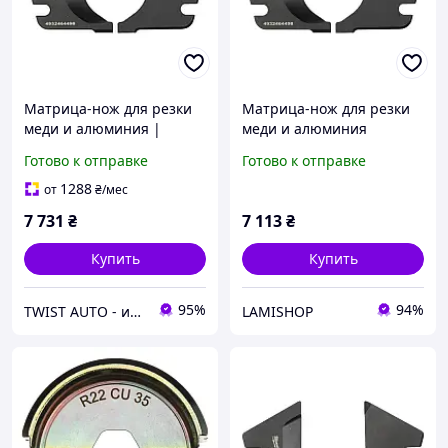
Матрица-нож для резки
Матрица-нож для резки
меди и алюминия |
меди и алюминия
4932464498
Готово к отправке
Готово к отправке
1288
от
₴
/мес
7 731
₴
7 113
₴
Купить
Купить
95%
94%
TWIST AUTO - инструмент по доступной цене
LAMISHOP