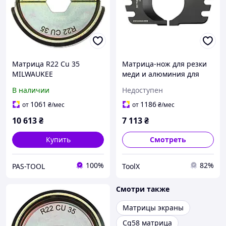
Матрица R22 Cu 35
Матрица-нож для резки
MILWAUKEE
меди и алюминия для
M18 HCC & ONEHCC
В наличии
Недоступен
1061
1186
от
₴
/мес
от
₴
/мес
10 613
₴
7 113
₴
Купить
Смотреть
100%
82%
PAS-TOOL
ToolX
Смотри также
Матрицы экраны
Cq58 матрица