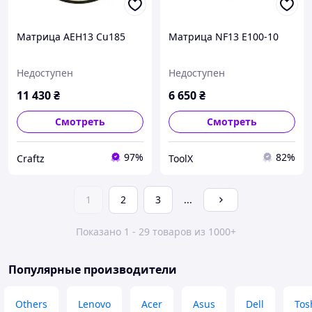
Матрица AEH13 Cu185
Матрица NF13 E100-10
Недоступен
Недоступен
11 430
₴
6 650
₴
Смотреть
Смотреть
97%
82%
Craftz
ToolX
1
2
3
...
Показано 1 - 29 товаров из 1000+
Популярные производители
Others
Lenovo
Acer
Asus
Dell
Tos