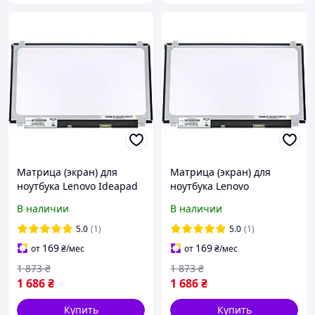
Матрица (экран) для
Матрица (экран) для
ноутбука Lenovo Ideapad
ноутбука Lenovo
110-15IBR 80T7
THINKPAD E560
В наличии
В наличии
5.0
(1)
5.0
(1)
169
169
от
₴
/мес
от
₴
/мес
1 873
₴
1 873
₴
1 686
₴
1 686
₴
Купить
Купить