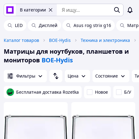
В категории
LED
Дисплей
Asus rog strix g16
Матри
Каталог товаров
BOE-Hydis
Техника и электроника
Матрицы для ноутбуков, планшетов и
мониторов
BOE-Hydis
Фильтры
Цена
Состояние
Т
Бесплатная доставка Rozetka
Новое
Б/У