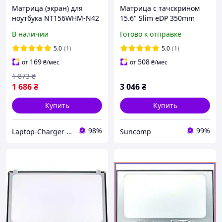
Матрица (экран) для
Матрица с тачскрином
ноутбука NT156WHM-N42
15.6" Slim eDP 350mm
BOE
(1920*1080, IPS, 40pin, без
В наличии
Готово к отправке
креплений) BOE
NV156FHM-T06,
5.0
(1)
5.0
(1)
NV156FHM-T0E. Глянцевая
169
508
от
₴
/мес
от
₴
/мес
1 873
₴
1 686
₴
3 046
₴
Купить
Купить
98%
99%
Laptop-Charger - интернет магазин комплектующих к ноутбукам
Suncomp