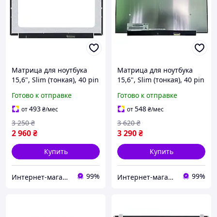
Матрица для ноутбука
Матрица для ноутбука
15,6", Slim (тонкая), 40 pin
15,6", Slim (тонкая), 40 pin
(снизу справа),
eDP (справа), 1920x1080,
Готово к отправке
Готово к отправке
1920x1080, Светодиодная
Светодиодная (LED), ADS,
(LED), без креплений,
без креплений, матовая,
493
548
от
₴
/мес
от
₴
/мес
глянцевая,
3 250
₴
3 620
₴
2 960
₴
3 290
₴
Купить
Купить
99%
99%
Интернет-магазин "SmartPart"
Интернет-магазин "SmartPart"