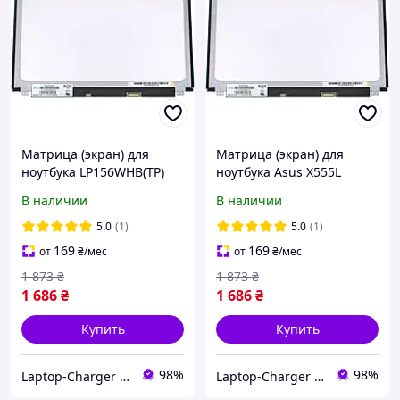
Матрица (экран) для
Матрица (экран) для
ноутбука LP156WHB(TP)
ноутбука Asus X555L
(A1), (TP)(A2), (TP)(C1), (TP)
В наличии
В наличии
(GA), (TP)(G2)
5.0
(1)
5.0
(1)
169
169
от
₴
/мес
от
₴
/мес
1 873
₴
1 873
₴
1 686
₴
1 686
₴
Купить
Купить
98%
98%
Laptop-Charger - интернет магазин комплектующих к ноутбукам
Laptop-Charger - интернет магазин комплектующих к ноутбукам