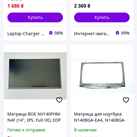
1 686
₴
2 360
₴
Купить
Купить
98%
99%
Laptop-Charger - интернет магазин комплектующих к ноутбукам
Интернет-магазин "Stereopulse"
Матрица BOE NV140FHM-
Матрица для ноутбука
N4F (14", IPS, Full HD, EDP
N140BGA-EA4, N140BGA-
30 pin)
EB4 оригинал, матовая
Готово к отправке
В наличии