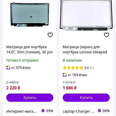
Матрица для ноутбука
Матрица (экран) для
14,0", Slim (тонкая), 30 pin
ноутбука Lenovo Ideapad
eDP (снизу справа),
100-15IBD
Готово к отправке
В наличии
1920x1080, Светодиодная
(LED), крепления сверху/
370
от
₴
/мес
5.0
(1)
снизу,
169
от
₴
/мес
2 440
₴
1 873
₴
2 220
₴
1 686
₴
Купить
Купить
99%
98%
Интернет-магазин "SmartPart"
Laptop-Charger - интернет магазин комплектующих к ноутбукам