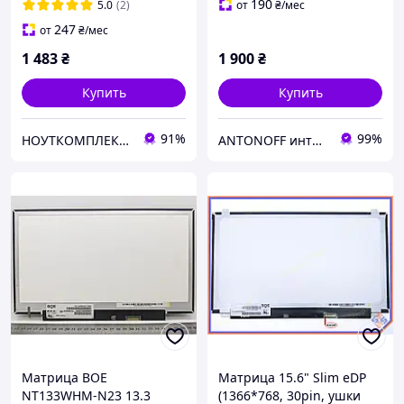
разборки
190
5.0
(2)
от
₴
/мес
247
от
₴
/мес
1 483
₴
1 900
₴
Купить
Купить
91%
99%
НОУТКОМПЛЕКТ - гаджеты и аксессуары
ANTONOFF интернет-магазин
Матрица BOE
Матрица 15.6" Slim eDP
NT133WHM-N23 13.3
(1366*768, 30pin, ушки