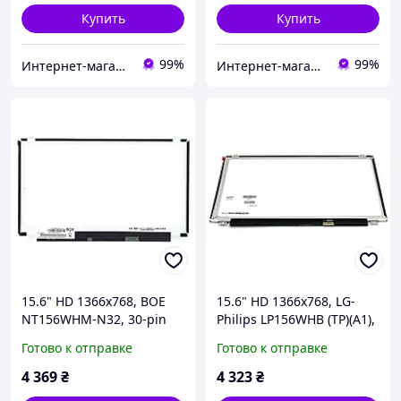
Купить
Купить
99%
99%
Интернет-магазин "SmartPart"
Интернет-магазин "SmartPart"
15.6" HD 1366x768, BOE
15.6" HD 1366x768, LG-
NT156WHM-N32, 30-pin
Philips LP156WHB (TP)(A1),
(eDP, разьем внизу
30-pin (eDP, разьем внизу
Готово к отправке
Готово к отправке
справа), глянцевая, slim
справа), глянцевая, slim
4 369
₴
4 323
₴