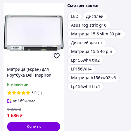
Смотри также
LED
Дисплей
Asus rog strix g16
Матрица 15.6 slim 30 pin
Дисплей для пк
Матрица 15.6 40 pin
Lp156wh4 tln2
LP156WH4
Матрица (экран) для
ноутбука Dell Inspiron
Матрица b156xw02 v6
P66F
В наличии
Lp156wh4 tl c1
5.0
(1)
169
от
₴
/мес
1 873
₴
1 686
₴
Купить