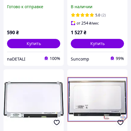
(1366x768, 30pin, матовая,
верх-низ) BOE
Готово к отправке
В наличии
нижний правый разъем)
NT156WHM-N42,
Уценка
QT156WHM-N42 Матовая
5.0
(2)
254
от
₴
/мес
590
₴
1 527
₴
Купить
Купить
100%
99%
naDETALI
Suncomp