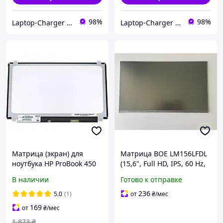
98%
98%
Laptop-Charger - интернет магазин комплектующих к ноутбукам
Laptop-Charger - интернет магазин комплектующих к ноутбукам
Матрица (экран) для
Матрица BOE LM156LFDL
ноутбука HP ProBook 450
(15,6", Full HD, IPS, 60 Hz,
G5, 455 G5
EDP 30 pin)
В наличии
Готово к отправке
236
5.0
(1)
от
₴
/мес
169
от
₴
/мес
1 873
₴