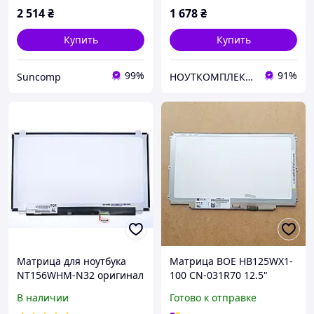
2 514
₴
1 678
₴
Купить
Купить
99%
91%
Suncomp
НОУТКОМПЛЕКТ - гаджеты и аксессуары
Матрица для ноутбука
Матрица BOE HB125WX1-
NT156WHM-N32 оригинал
100 CN-031R70 12.5"
1366x768 HD 30pin eDP
В наличии
Готово к отправке
для ноутбука оригинал с