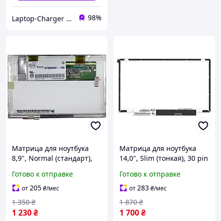
98%
Laptop-Charger - интернет магазин комплектующих к ноутбукам
Матрица для ноутбука
Матрица для ноутбука
8,9", Normal (стандарт),
14,0", Slim (тонкая), 30 pin
40 pin (снизу слева),
eDP (снизу справа),
Готово к отправке
Готово к отправке
1280x768, Ламповая (1
1920x1080, Светодиодная
CCFL), без креплений,
(LED), крепления вверх/
205
283
от
₴
/мес
от
₴
/мес
матовая,
вниз,
1 350
₴
1 870
₴
1 230
₴
1 700
₴