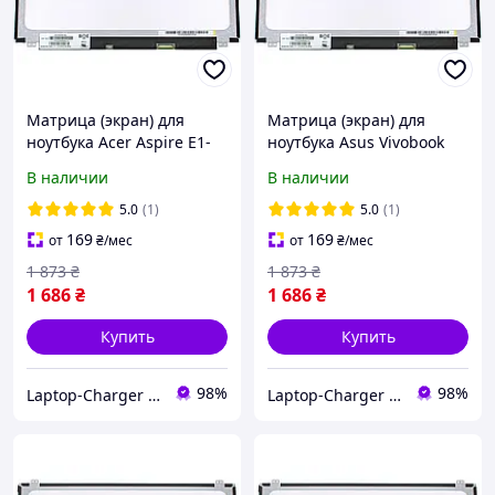
Матрица (экран) для
Матрица (экран) для
ноутбука Acer Aspire E1-
ноутбука Asus Vivobook
570G
MAX X541N
В наличии
В наличии
5.0
(1)
5.0
(1)
169
169
от
₴
/мес
от
₴
/мес
1 873
₴
1 873
₴
1 686
₴
1 686
₴
Купить
Купить
98%
98%
Laptop-Charger - интернет магазин комплектующих к ноутбукам
Laptop-Charger - интернет магазин комплектующих к ноутбукам