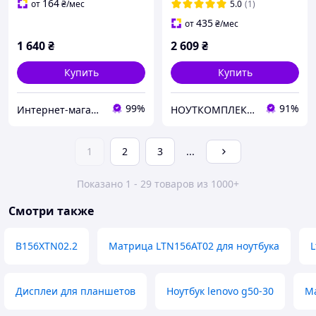
164
от
₴
/мес
5.0
(1)
435
от
₴
/мес
1 640
₴
2 609
₴
Купить
Купить
99%
91%
Интернет-магазин "Stereopulse"
НОУТКОМПЛЕКТ - гаджеты и аксессуары
1
2
3
...
Показано 1 - 29 товаров из 1000+
Смотри также
B156XTN02.2
Матрица LTN156AT02 для ноутбука
L
Дисплеи для планшетов
Ноутбук lenovo g50-30
Ма