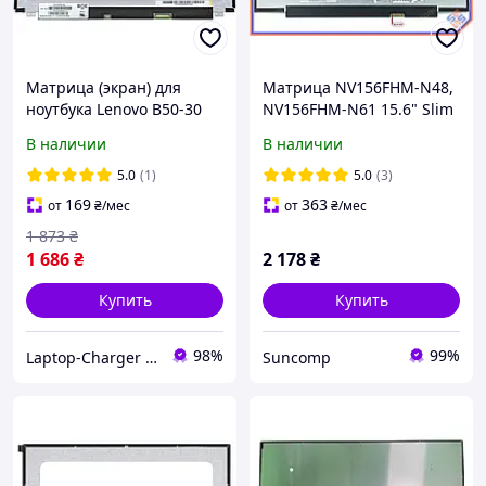
Матрица (экран) для
Матрица NV156FHM-N48,
ноутбука Lenovo B50-30
NV156FHM-N61 15.6" Slim
eDP 351mm (1920*1080
В наличии
В наличии
IPS, 30pin, без креплений)
Матовая. Плата 245 мм
5.0
(1)
5.0
(3)
169
363
от
₴
/мес
от
₴
/мес
1 873
₴
1 686
₴
2 178
₴
Купить
Купить
98%
99%
Laptop-Charger - интернет магазин комплектующих к ноутбукам
Suncomp