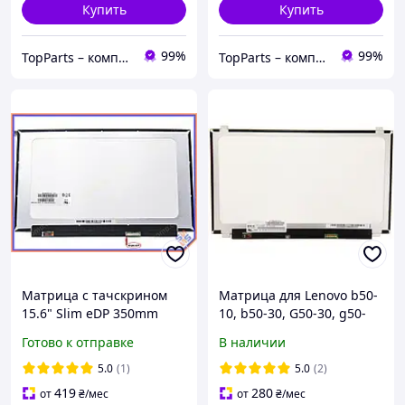
Купить
Купить
99%
99%
TopParts – комплектующие для ноутбуков
TopParts – комплектующие для ноутбуков
Матрица с тачскрином
Матрица для Lenovo b50-
15.6" Slim eDP 350mm
10, b50-30, G50-30, g50-
(1366*768, 40pin, без
45, g50-70,110-15, z510,
Готово к отправке
В наличии
креплений) BOE
V145, 330-15, 100-15IB
NT156WHM-T03,
5.0
(1)
5.0
(2)
Глянцевая
419
280
от
₴
/мес
от
₴
/мес