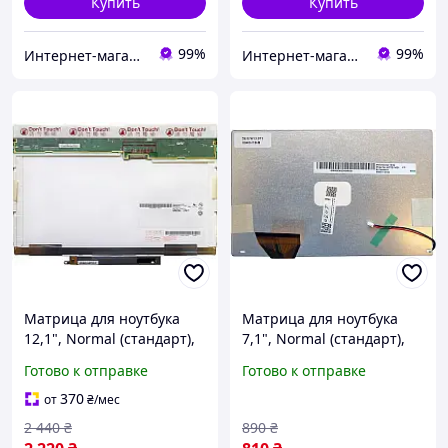
Купить
Купить
99%
99%
Интернет-магазин "SmartPart"
Интернет-магазин "SmartPart"
Матрица для ноутбука
Матрица для ноутбука
12,1", Normal (стандарт),
7,1", Normal (стандарт),
20 pin (сверху справа),
60 pin (снизу слева),
Готово к отправке
Готово к отправке
1280x800, Светодиодная
800x480, Светодиодная
(LED), без креплений,
(LED), без креплений,
370
от
₴
/мес
глянцевая, AU
глянцевая, AU
2 440
₴
890
₴