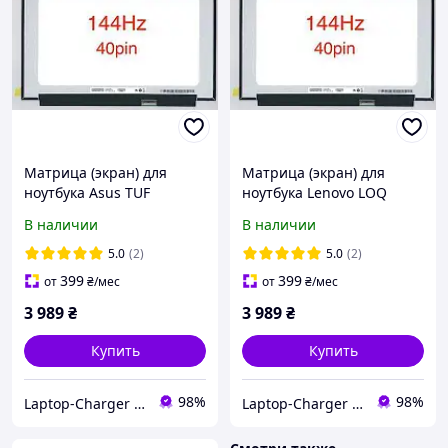
Матрица (экран) для
Матрица (экран) для
ноутбука Asus TUF
ноутбука Lenovo LOQ
Gaming A15 FA506NC,
15IRH8 (82XV) FullHD IPS
В наличии
В наличии
FA506NCR FullHD IPS
144Hz
144Hz
5.0
(2)
5.0
(2)
399
399
от
₴
/мес
от
₴
/мес
3 989
₴
3 989
₴
Купить
Купить
98%
98%
Laptop-Charger - интернет магазин комплектующих к ноутбукам
Laptop-Charger - интернет магазин комплектующих к ноутбукам