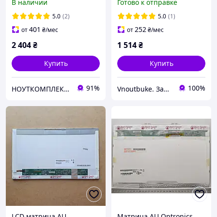
В наличии
Готово к отправке
Матовая
5.0
(2)
5.0
(1)
401
252
от
₴
/мес
от
₴
/мес
2 404
₴
1 514
₴
Купить
Купить
91%
100%
НОУТКОМПЛЕКТ - гаджеты и аксессуары
Vnoutbuke. Запчастини для ноутбуків опт - роздріб !
LCD матрица AU
Матрица AU Optronics