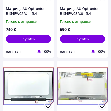
Матрица AU Optronics
Матрица AU Optronics
B154EW02 V.1 15.4
B154EW08 V.0 15.4
(1280x800, 30pin,
(1280x800, 30pin, матовая,
Готово к отправке
Готово к отправке
глянцевая)
верхний правый разъём)
740
₴
690
₴
Купить
Купить
100%
100%
naDETALI
naDETALI