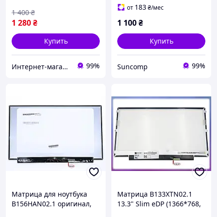
глянцевая,
183
от
₴
/мес
1 400
₴
1 280
₴
1 100
₴
Купить
Купить
99%
99%
Интернет-магазин "SmartPart"
Suncomp
Матрица для ноутбука
Матрица B133XTN02.1
B156HAN02.1 оригинал,
13.3" Slim eDP (1366*768,
матовая, IPS
30pin, 6 ушек по бокам)