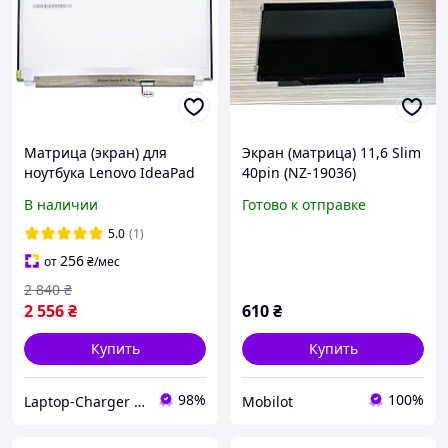
Матрица (экран) для
Экран (матрица) 11,6 Slim
ноутбука Lenovo IdeaPad
40pin (NZ-19036)
Z510
В наличии
Готово к отправке
5.0
(1)
256
от
₴
/мес
2 840
₴
2 556
₴
610
₴
Купить
Купить
98%
100%
Laptop-Charger - интернет магазин комплектующих к ноутбукам
Mobilot