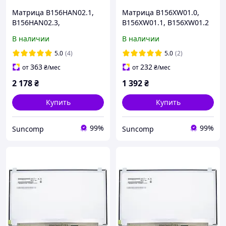
Матрица B156HAN02.1,
Матрица B156XW01.0,
B156HAN02.3,
B156XW01.1, B156XW01.2
B156HAN02.4 15.6" Slim
15.6" CCFL (1366*768,
В наличии
В наличии
eDP 351mm (1920*1080
30pin). Глянцевая
IPS, 30pin, без креплений)
5.0
(4)
5.0
(2)
Матовая. Плата 245 мм
363
232
от
₴
/мес
от
₴
/мес
2 178
₴
1 392
₴
Купить
Купить
99%
99%
Suncomp
Suncomp