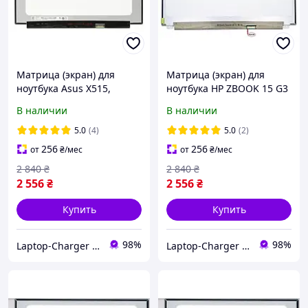
Матрица (экран) для
Матрица (экран) для
ноутбука Asus X515,
ноутбука HP ZBOOK 15 G3
X515E, X515EA, X515J,
В наличии
В наличии
X515JA, X515JF
5.0
(4)
5.0
(2)
256
256
от
₴
/мес
от
₴
/мес
2 840
₴
2 840
₴
2 556
₴
2 556
₴
Купить
Купить
98%
98%
Laptop-Charger - интернет магазин комплектующих к ноутбукам
Laptop-Charger - интернет магазин комплектующих к ноутбукам