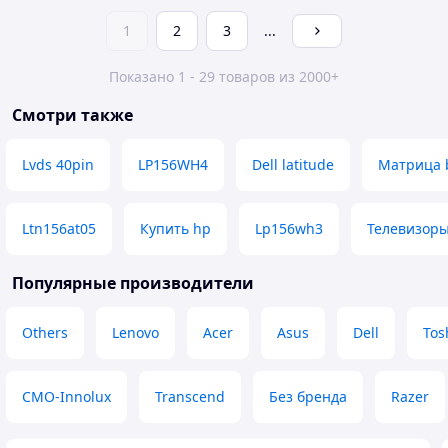
1
2
3
...
Показано 1 - 29 товаров из 2000+
Смотри также
Lvds 40pin
LP156WH4
Dell latitude
Матрица 
Ltn156at05
Купить hp
Lp156wh3
Телевизоры
Популярные производители
Others
Lenovo
Acer
Asus
Dell
Tos
CMO-Innolux
Transcend
Без бренда
Razer