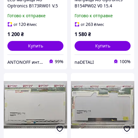
Optronics B173RW01 V.5
B154PW02 V0 15.4
17.3" 1600x900 HD+ 40pin
(1440x900, 30pin,
Готово к отправке
Готово к отправке
LVDS для ноутбука Б/У
глянцевая, верхний
правый разъём)
120
263
от
₴
/мес
от
₴
/мес
1 200
₴
1 580
₴
Купить
Купить
99%
100%
ANTONOFF интернет-магазин
naDETALI