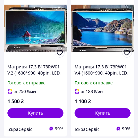
Матриця 17.3 B173RW01
Матриця 17.3 B173RW01
V.2 (1600*900, 40pin, LED,
V.4 (1600*900, 40pin, LED,
глянець, роз'єм зліва
глянець, роз'єм зліва
Готово к отправке
Готово к отправке
внизу) Б.У
внизу) Б.У
250
183
от
₴
/мес
от
₴
/мес
1 500
₴
1 100
₴
Купить
Купить
99%
99%
ІскраСервіс
ІскраСервіс