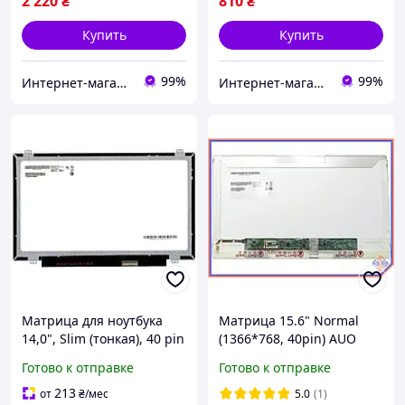
2 220
₴
810
₴
Купить
Купить
99%
99%
Интернет-магазин "SmartPart"
Интернет-магазин "SmartPart"
Матрица для ноутбука
Матрица 15.6" Normal
14,0", Slim (тонкая), 40 pin
(1366*768, 40pin) AUO
(снизу справа), 1366x768,
B156XTN02.0, B156XW02
Готово к отправке
Готово к отправке
Светодиодная (LED),
Глянцевая
крепления сверху\снизу,
213
от
₴
/мес
5.0
(1)