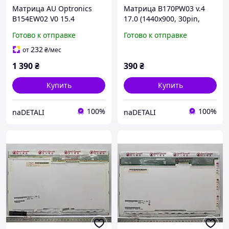
Матрица AU Optronics
Матрица B170PW03 v.4
B154EW02 V0 15.4
17.0 (1440x900, 30pin,
(1280x800, 30pin, матовая,
глянцевая)
Готово к отправке
Готово к отправке
верхний правый разъём)
232
от
₴
/мес
1 390
₴
390
₴
Купить
Купить
100%
100%
naDETALI
naDETALI