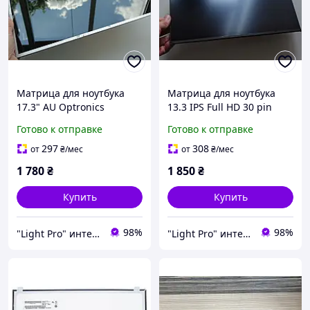
Матрица для ноутбука
Матрица для ноутбука
17.3" AU Optronics
13.3 IPS Full HD 30 pin
B173RW01 V3 LED
AUO B133HAN05.C eDP
Готово к отправке
Готово к отправке
1600х900 HD+ Глянцевая
Slim, тонкая матовая,
40 pin Б/у
Оригинал, Уценка
297
308
от
₴
/мес
от
₴
/мес
1 780
₴
1 850
₴
Купить
Купить
98%
98%
"Light Pro" интернет-магазин
"Light Pro" интернет-магазин