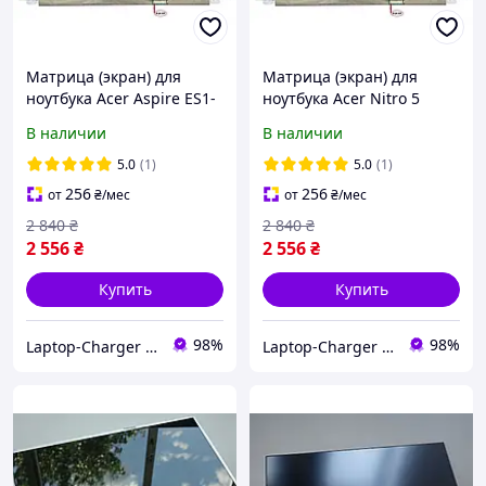
Матрица (экран) для
Матрица (экран) для
ноутбука Acer Aspire ES1-
ноутбука Acer Nitro 5
572
AN515-42
В наличии
В наличии
5.0
(1)
5.0
(1)
256
256
от
₴
/мес
от
₴
/мес
2 840
₴
2 840
₴
2 556
₴
2 556
₴
Купить
Купить
98%
98%
Laptop-Charger - интернет магазин комплектующих к ноутбукам
Laptop-Charger - интернет магазин комплектующих к ноутбукам