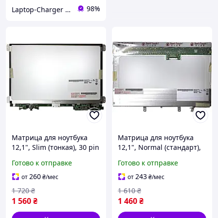
98%
Laptop-Charger - интернет магазин комплектующих к ноутбукам
Матрица для ноутбука
Матрица для ноутбука
12,1", Slim (тонкая), 30 pin
12,1", Normal (стандарт),
(снизу справа), 1280x800,
20 pin (сверху справа),
Готово к отправке
Готово к отправке
Светодиодная (LED), ушки
1280x800, Ламповая (2
по бокам, матовая, AU
CCFL), без креплений,
260
243
от
₴
/мес
от
₴
/мес
матовая, AU
1 720
₴
1 610
₴
1 560
₴
1 460
₴