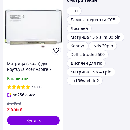
Смотри также
LED
Лампы подсветки CCFL
Дисплей
Матрица 15.6 slim 30 pin
Корпус
Lvds 30pin
Dell latitude 5500
Дисплей для пк
Матрица (экран) для
ноутбука Acer Aspire 7
Матрица 15.6 40 pin
A715-72G
В наличии
Lp156wh4 tln2
5.0
(1)
256
от
₴
/мес
2 840
₴
2 556
₴
Купить