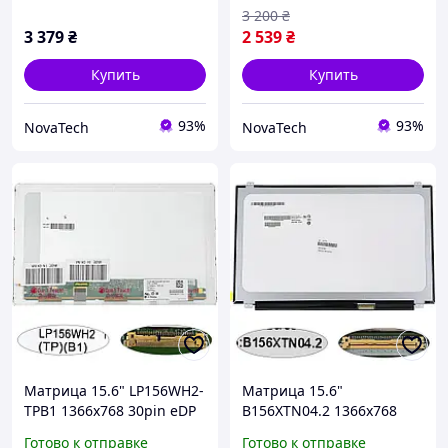
SLIM(без планок и
3 200
₴
3 379
₴
2 539
₴
Купить
Купить
93%
93%
NovaTech
NovaTech
Матрица 15.6" LP156WH2-
Матрица 15.6"
TPB1 1366x768 30pin eDP
B156XTN04.2 1366x768
LED матовая для Dell
40pin LED SLIM глянцевая
Готово к отправке
Готово к отправке