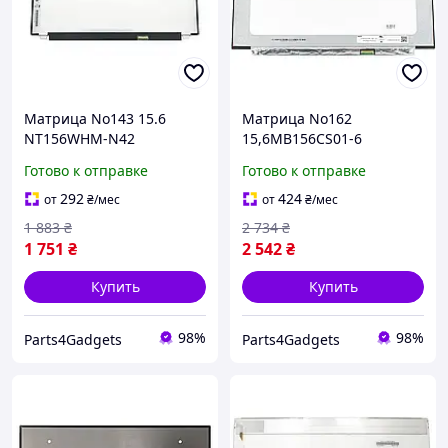
Матрица No143 15.6
Матрица No162
NT156WHM-N42
15,6MB156CS01-6
(Матовая, вертикальные
(Матовая, без креплений-
Готово к отправке
Готово к отправке
крепления- 30pin eDP,
30pin eDP,1920x1080, 250
1366x768, 220
cd&#x2F;m2,
292
424
от
₴
/мес
от
₴
/мес
cd&#x2F;m2,
85&#x2F;85&#x2F;85&#x2F
1 883
₴
2 734
₴
45&#x2F;45&#x2F;20&#x2F
;85, 60Hz,
1 751
₴
2 542
₴
;40,
Купить
Купить
98%
98%
Parts4Gadgets
Parts4Gadgets