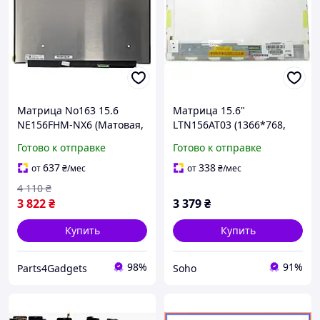
Матрица No163 15.6
Матрица 15.6"
NE156FHM-NX6 (Матовая,
LTN156AT03 (1366*768,
без креплений - 40pin
40pin слева, LED Normal,
Готово к отправке
Готово к отправке
eDP, 1920x1080,
Матова) без кріплень
250cd&#x2F;m2,
637
338
от
₴
/мес
от
₴
/мес
85&#x2F;85&#x2F;85&#x2F
4 110
₴
;85, 16,7M,
3 822
₴
3 379
₴
Купить
Купить
98%
91%
Parts4Gadgets
Soho