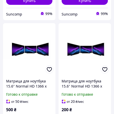
Купить
Купить
99%
99%
Suncomp
Suncomp
Матрица для ноутбука
Матрица для ноутбука
15.6" Normal HD 1366 x
15.6" Normal HD 1366 x
768 CCFL 30 pin (без
768 CCFL 30 pin (без
Готово к отправке
Готово к отправке
креплений) B класс
креплений) C класс
50
20
от
₴
/мес
от
₴
/мес
500
₴
200
₴