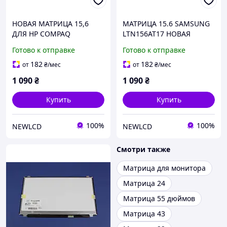
НОВАЯ МАТРИЦА 15,6
МАТРИЦА 15.6 SAMSUNG
ДЛЯ HP COMPAQ
LTN156AT17 НОВАЯ
PRESARIO CQ56
ГАРАНТИЯ
Готово к отправке
Готово к отправке
182
182
от
₴
/мес
от
₴
/мес
1 090
₴
1 090
₴
Купить
Купить
100%
100%
NEWLCD
NEWLCD
Смотри также
Матрица для монитора
Матрица 24
Матрица 55 дюймов
Матрица 43