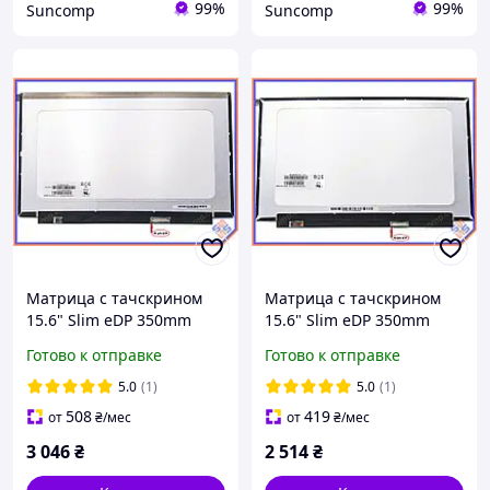
99%
99%
Suncomp
Suncomp
Матрица с тачскрином
Матрица с тачскрином
15.6" Slim eDP 350mm
15.6" Slim eDP 350mm
(1920*1080, IPS, 40pin, без
(1366*768, 40pin, без
Готово к отправке
Готово к отправке
креплений) BOE
креплений) BOE
NV156FHM-T06,
NT156WHM-T03,
5.0
(1)
5.0
(1)
NV156FHM-T0E. Глянцевая
Глянцевая
508
419
от
₴
/мес
от
₴
/мес
3 046
₴
2 514
₴