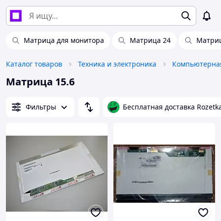
Матрица для монитора
Матрица 24
Матри
Каталог товаров
Техника и электроника
Компьютерная
Матрица 15.6
Фильтры
Бесплатная доставка Rozetk