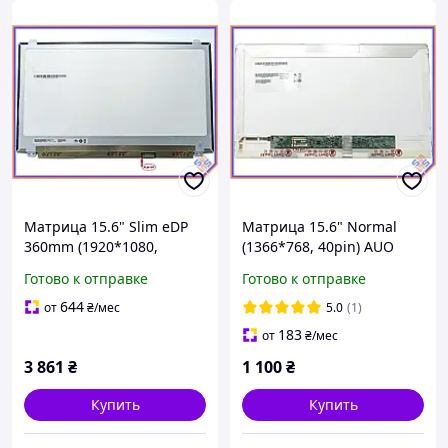
Матрица 15.6" Slim eDP
Матрица 15.6" Normal
360mm (1920*1080,
(1366*768, 40pin) AUO
120HZ, 30pin, ушки верх-
B156XTN02.0, B156XW02
Готово к отправке
Готово к отправке
низ) AUO B156HTN05.3
Глянцевая
Матовая
644
от
₴
/мес
5.0
(1)
183
от
₴
/мес
3 861
₴
1 100
₴
Купить
Купить