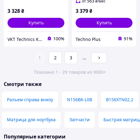
563
от
₴
/мес
3 328
₴
3 379
₴
Купить
Купить
100%
91%
VKT Technics Комп'ютерна техніка з Європи
Techno Plus
1
2
3
...
Показано 1 - 29 товаров из 9000+
Смотри также
Разъем справа внизу
N156B6-L0B
B156XTN02.2
Матрица для ноутбука
Запчаcти
Быстрая матрица
Популярные категории