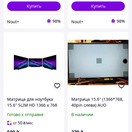
Купить
Купить
98%
98%
Nout+
Nout+
Матрица для ноутбука
Матрица 15.6" (1366*768,
15.6" SLIM HD 1366 x 768
40pin слева) AUO
30 pin (с стандартными
B156XTN02.0
Готово к отправке
В наличии
креплениями) C класс
50
от
₴
/мес