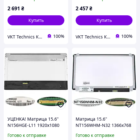
E5510 E6510
(разъём справа внизу
2 691
₴
2 457
₴
Купить
Купить
100%
100%
VKT Technics Комп'ютерна техніка з Європи
VKT Technics Комп'ютерна техніка з Європи
УЦЕНКА! Матрица 15.6"
Матрица 15.6"
N156HGE-L11 1920x1080
NT156WHM-N32 1366x768
40pin LED матовая
30pin eDP SLIM глянец
Готово к отправке
Готово к отправке
разъем слева
разъем справа