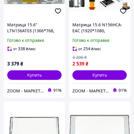
Матрица 15.6"
Матрица 15.6 N156HCA-
LTN156AT03 (1366*768,
EAC (1920*1080,
40pin слева, LED Normal,
30pin(eDP, 300cd/m2 (!!!),
Готово к отправке
Готово к отправке
Матова) без кріплень
IPS, цветопередача:
16.7M, 45% NTSC), LED,
338
254
от
₴
/мес
от
₴
/мес
SLIM(без планок и
3 200
₴
3 379
₴
2 539
₴
Купить
Купить
91%
91%
ZOOM - МАРКЕТ ЦИФРОВОЙ ТЕХНИКИ
ZOOM - МАРКЕТ ЦИФРОВОЙ ТЕХНИКИ