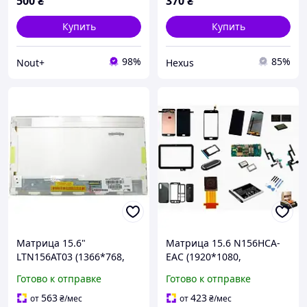
500
₴
370
₴
Купить
Купить
98%
85%
Nout+
Hexus
Матрица 15.6"
Матрица 15.6 N156HCA-
LTN156AT03 (1366*768,
EAC (1920*1080,
40pin слева, LED Normal,
30pin(eDP, 300cd/m2 (!!!),
Готово к отправке
Готово к отправке
Матова) без кріплень
IPS, цветопередача:
16.7M, 45% NTSC), LED,
563
423
от
₴
/мес
от
₴
/мес