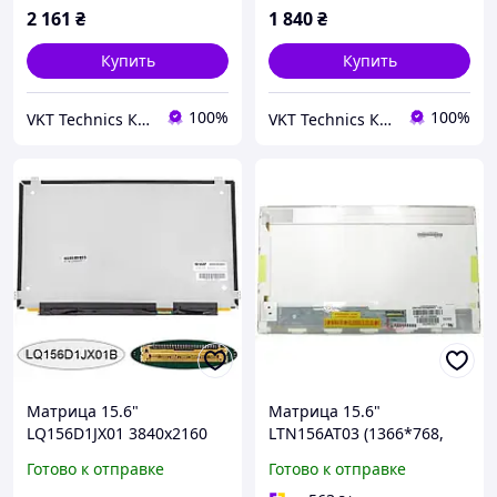
2 161
₴
1 840
₴
Купить
Купить
100%
100%
VKT Technics Комп'ютерна техніка з Європи
VKT Technics Комп'ютерна техніка з Європи
Матрица 15.6"
Матрица 15.6"
LQ156D1JX01 3840x2160
LTN156AT03 (1366*768,
IPS 40pin eDP 330cd/m2
40pin слева, LED Normal,
Готово к отправке
Готово к отправке
100% RGB глянец
Матова) без кріплень