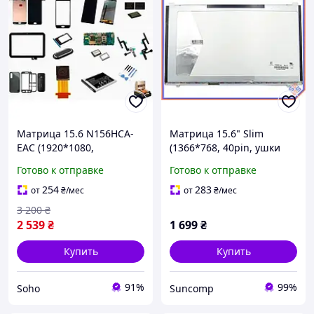
Матрица 15.6 N156HCA-
Матрица 15.6" Slim
EAC (1920*1080,
(1366*768, 40pin, ушки
30pin(eDP, 300cd/m2 (!!!),
верх-низ) ChiMei
Готово к отправке
Готово к отправке
IPS, цветопередача:
N156BGE-L62 Матовая.
16.7M, 45% NTSC), LED,
(renew)
254
283
от
₴
/мес
от
₴
/мес
SLIM(без планок и
3 200
₴
2 539
₴
1 699
₴
Купить
Купить
91%
99%
Soho
Suncomp