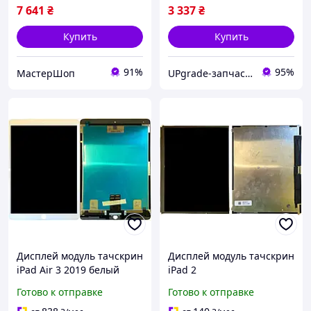
7 641
₴
3 337
₴
Купить
Купить
91%
95%
МастерШоп
UPgrade-запчасти для мобильных телефонов и планшетов
Дисплей модуль тачскрин
Дисплей модуль тачскрин
iPad Air 3 2019 белый
iPad 2
оригинал PRC
Готово к отправке
Готово к отправке