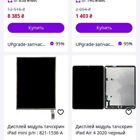
838
140
от
₴
/мес
от
₴
/мес
12 516
₴
2 094
₴
8 385
₴
1 403
₴
Купить
Купить
95%
95%
UPgrade-запчасти для мобильных телефонов и планшетов
UPgrade-запчасти для мобильных телефонов и планшетов
Дисплей модуль тачскрин
Дисплей модуль тачскрин
iPad mini p/n : 821-1536-A
iPad Air 4 2020 черный
оригинал PRC переклеено