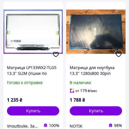
Матрица LP133WX2-TLG5
Матрица для ноутбука
13.3" SLIM (Ушки по
13.3" 1280x800 30pin
бокам, Глянец, 1280*800,
(LP133WX2(TL)(GV)) |
Готово к отправке
В наличии
30Pin спереди). Apple Mac
Новая
Book PRO A1342
179
от
₴
/мес
1 235
₴
1 788
₴
Купить
Купить
100%
98%
Vnoutbuke. Запчастини для ноутбуків опт - роздріб !
NOTIK