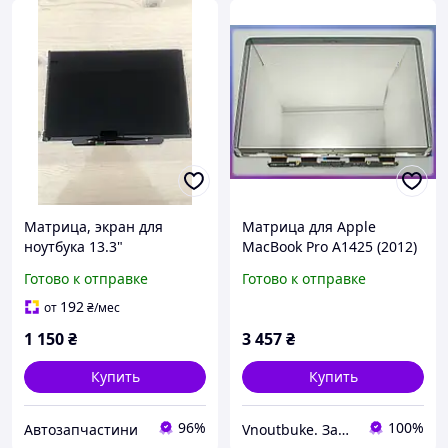
Матрица, экран для
Матрица для Apple
ноутбука 13.3"
MacBook Pro A1425 (2012)
LTN133AT09 Apple LED 30
13.3" RETINA (2560*1600,
Готово к отправке
Готово к отправке
pin LCD Samsung
30pin) (LP133WQ1-SJA1,
LP133WQ1-SJA2,
192
от
₴
/мес
LSN133DL02-A02)
1 150
₴
3 457
₴
Купить
Купить
96%
100%
Автозапчастини
Vnoutbuke. Запчастини для ноутбуків опт - роздріб !