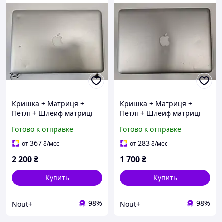
Кришка + Матриця +
Кришка + Матриця +
Петлі + Шлейф матриці
Петлі + Шлейф матриці
для ноутбука Apple
для ноутбука Apple
Готово к отправке
Готово к отправке
MacBook Pro 13" A1278
MacBook Pro 13" A1278
367
283
от
₴
/мес
от
₴
/мес
2 200
₴
1 700
₴
Купить
Купить
98%
98%
Nout+
Nout+