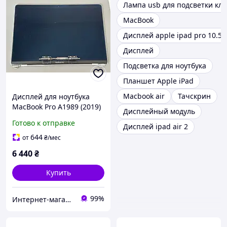
Лампа usb для подсветки кл
MacBook
Дисплей apple ipad pro 10.5
Дисплей
Подсветка для ноутбука
Планшет Apple iPad
Macbook air
Тачскрин
Дисплей для ноутбука
MacBook Pro A1989 (2019)
Дисплейный модуль
Original
Готово к отправке
Дисплей ipad air 2
644
от
₴
/мес
6 440
₴
Купить
99%
Интернет-магазин "Stereopulse"