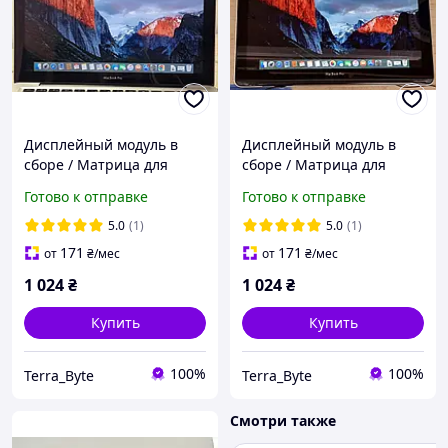
Дисплейный модуль в
Дисплейный модуль в
сборе / Матрица для
сборе / Матрица для
ноутбука MacBook Pro 13"
ноутбука MacBook Pro 13"
Готово к отправке
Готово к отправке
A1278 (Mid 2010) б/у
A1278 (Only 2011) б/у
Оригинал
Оригинал
5.0
(1)
5.0
(1)
171
171
от
₴
/мес
от
₴
/мес
1 024
₴
1 024
₴
Купить
Купить
100%
100%
Terra_Byte
Terra_Byte
Смотри также