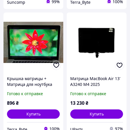
99%
100%
Suncomp
Terra_Byte
Крышка матрицы +
Матрица MacBook Air 13'
Матрица для ноутбука
A3240 М4 2025
MacBook Pro 15" A1286
Готово к отправке
Готово к отправке
(Early 2011 - Mid 2012) б/у
Оригинал
896
₴
13 230
₴
Купить
Купить
100%
97%
Terra_Byte
UParts