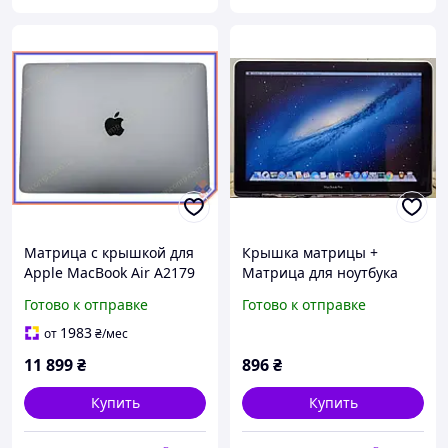
Матрица с крышкой для
Крышка матрицы +
Apple MacBook Air A2179
Матрица для ноутбука
(2020) 13.3" RETINA
MacBook Pro 13" A1278
Готово к отправке
Готово к отправке
(2560*1600) Gray
(2011 - 2012) б/у Оригинал
1983
от
₴
/мес
11 899
₴
896
₴
Купить
Купить