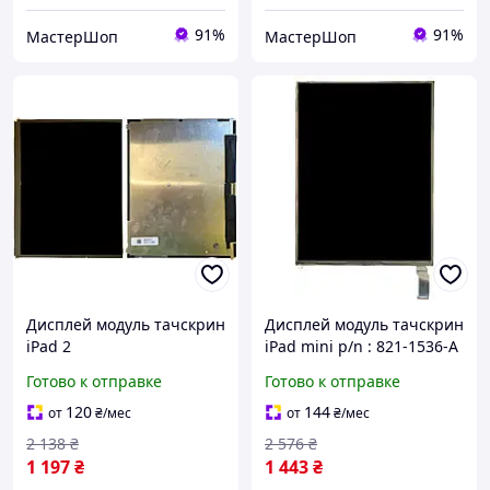
91%
91%
МастерШоп
МастерШоп
Дисплей модуль тачскрин
Дисплей модуль тачскрин
iPad 2
iPad mini p/n : 821-1536-A
Готово к отправке
Готово к отправке
120
144
от
₴
/мес
от
₴
/мес
2 138
₴
2 576
₴
1 197
₴
1 443
₴