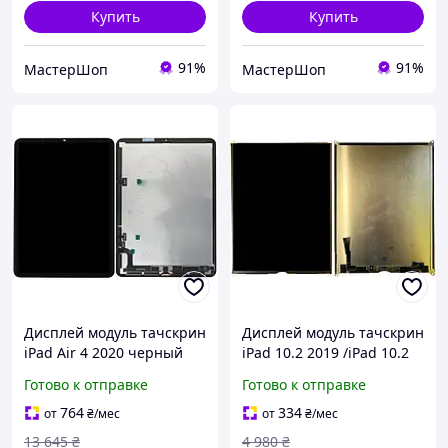
Купить
Купить
91%
91%
МастерШоп
МастерШоп
Дисплей модуль тачскрин
Дисплей модуль тачскрин
iPad Air 4 2020 черный
iPad 10.2 2019 /iPad 10.2
оригинал PRC переклеено
2020 /iPad 10.2 2021
Готово к отправке
Готово к отправке
стекло
оригинал PRC
764
334
от
₴
/мес
от
₴
/мес
13 645
₴
4 980
₴