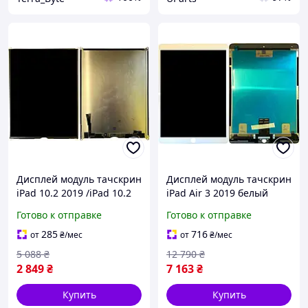
Дисплей модуль тачскрин
Дисплей модуль тачскрин
iPad 10.2 2019 /iPad 10.2
iPad Air 3 2019 белый
2020 /iPad 10.2 2021
оригинал PRC
Готово к отправке
Готово к отправке
оригинал PRC
285
716
от
₴
/мес
от
₴
/мес
5 088
₴
12 790
₴
2 849
₴
7 163
₴
Купить
Купить