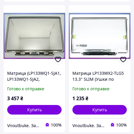
Матрица (LP133WQ1-SJA1,
Матрица LP133WX2-TLG5
LP133WQ1-SJA2,
13.3" SLIM (Ушки по
LSN133DL02-A02) для
бокам, Глянец, 1280*800,
Готово к отправке
Готово к отправке
Apple MacBook Pro A1425
30Pin спереди). Apple Mac
(2012) 13.3" RETINA
Book PRO A1278
3 457
₴
1 235
₴
(2560*1600, 30pin)
Купить
Купить
100%
100%
Vnoutbuke. Запчастини для ноутбуків опт - роздріб !
Vnoutbuke. Запчастини для ноутбуків опт - роздріб !