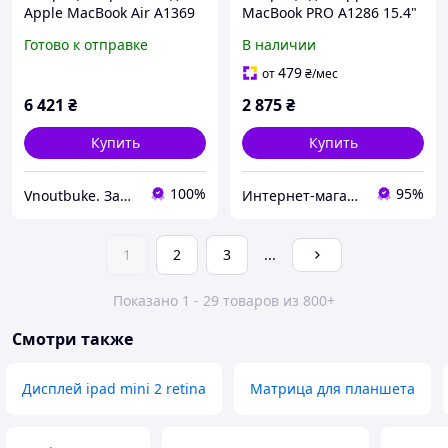
Apple MacBook Air A1369
MacBook PRO A1286 15.4"
(2010-2011), A1466 (2012)
Slim (1440*900, 40pin,
Готово к отправке
В наличии
13.3" (1440*900)
ушки сверху и по бокам)
Глянцевая. Silver Для
Глянцевая
479
от
₴
/мес
моделей MC503,
6 421
₴
2 875
₴
Купить
Купить
100%
95%
Vnoutbuke. Запчастини для ноутбуків опт - роздріб !
Интернет-магазин aventure
1
2
3
...
Показано 1 - 29 товаров из 800+
Смотри также
Дисплей ipad mini 2 retina
Матрица для планшета