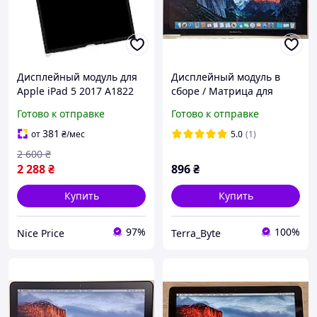
Дисплейный модуль для
Дисплейный модуль в
Apple iPad 5 2017 A1822
сборе / Матрица для
A1823 LCD экран
ноутбука MacBook Pro 15"
Готово к отправке
Готово к отправке
A1286 (Late 2008) б/у
Оригинал
381
от
₴
/мес
5.0
(1)
2 600
₴
2 288
₴
896
₴
Купить
Купить
97%
100%
Nice Price
Terra_Byte