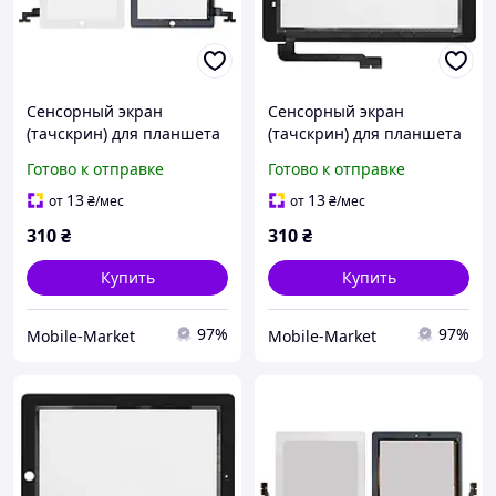
Сенсорный экран
Сенсорный экран
(тачскрин) для планшета
(тачскрин) для планшета
Apple iPad 2, белый
Apple iPad 3, черный
Готово к отправке
Готово к отправке
13
13
от
₴
/мес
от
₴
/мес
310
₴
310
₴
Купить
Купить
97%
97%
Mobile-Market
Mobile-Market