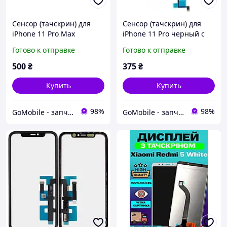
Сенсор (тачскрин) для
Сенсор (тачскрин) для
iPhone 11 Pro Max
iPhone 11 Pro черный с
черный с микросхемой +
микросхемой оригинал
Готово к отправке
Готово к отправке
OCA оригинал (Китай)
(Китай)
500
₴
375
₴
Купить
Купить
98%
98%
GoMobile - запчасти для мобильных телефонов и планшетов.
GoMobile - запчасти для мобильных телефонов и планшетов.