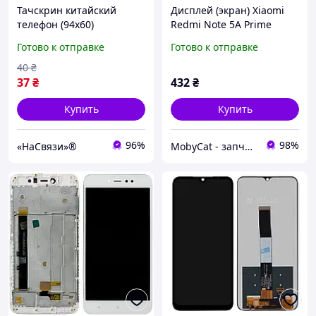
Тачскрин китайский
Дисплей (экран) Xiaomi
телефон (94х60)
Redmi Note 5A Prime
MDG6S 3/32 Gb +
Готово к отправке
Готово к отправке
тачскрин (белый -
Распродажа)
40
₴
37
₴
432
₴
Купить
Купить
96%
98%
«НаСвязи»®
MobyCat - запчасти для мобильных телефонов и планшетов