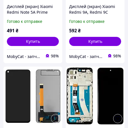
Дисплей (экран) Xiaomi
Дисплей (экран) Xiaomi
Redmi Note 5A Prime
Redmi 9A, Redmi 9C
MDG6S 3/32 Gb +
Redmi 10A + тачскрин
Готово к отправке
Готово к отправке
тачскрин (белый с
(оригинал Китай)
рамкой)
491
₴
592
₴
Купить
Купить
98%
98%
MobyCat - запчасти для мобильных телефонов и планшетов
MobyCat - запчасти для мобильных телефонов и планшетов