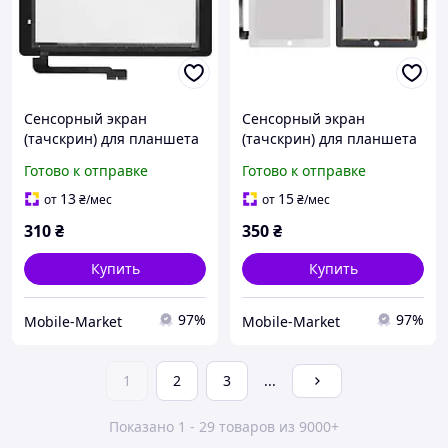
Сенсорный экран
Сенсорный экран
(тачскрин) для планшета
(тачскрин) для планшета
Apple iPad 4, черный
Apple iPad 3, белый
Готово к отправке
Готово к отправке
13
15
от
₴
/мес
от
₴
/мес
310
₴
350
₴
Купить
Купить
97%
97%
Mobile-Market
Mobile-Market
1
2
3
...
Показано 1 - 29 товаров из 9000+