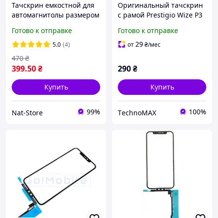
Тачскрин емкостной для
Оригинальный тачскрин
автомагнитолы размером
с рамой Prestigio Wize P3
165x100 мм с 6 пинами
PSP3508 duo
Готово к отправке
Готово к отправке
29
5.0
(4)
от
₴
/мес
470
₴
399
.50
₴
290
₴
Купить
Купить
99%
100%
Nat-Store
ТechnoMAX