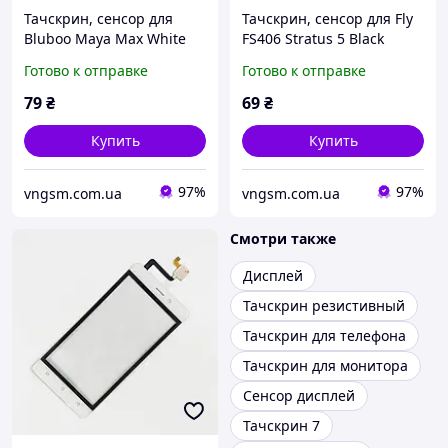
Тачскрин, сенсор для
Тачскрин, сенсор для Fly
Bluboo Maya Max White
FS406 Stratus 5 Black
Готово к отправке
Готово к отправке
79
₴
69
₴
Купить
Купить
97%
97%
vngsm.com.ua
vngsm.com.ua
Смотри также
Дисплей
Тачскрин резистивный
Тачскрин для телефона
Тачскрин для монитора
Сенсор дисплей
Тачскрин 7