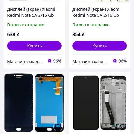
Дисплей (экран) Xiaomi
Дисплей (экран) Xiaomi
Redmi Note 5A 2/16 Gb
Redmi Note 5A 2/16 Gb
MDG6 + тачскрин
MDG6 + тачскрин
Готово к отправке
Готово к отправке
Распродажа (черный с
Распродажа (белый с
рамкой)
рамкой)
638
₴
354
₴
Купить
Купить
96%
96%
Магазин-склад "Mobile 112" - запчасти для телефонов и планшетов. Доставка по Украине
Магазин-склад "Mobile 112" - запчасти для телефонов и планшетов. Доставка по Украине