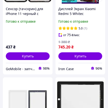
Сенсор (тачскрин) для
Дисплей Экран Xiaomi
iPhone 11 черный с
Redmi 5 Whiteс
микросхемой + рамка
тачскрином Сяйоми
Готово к отправке
Готово к отправке
оригинал (Китай)
Ксиоми Редми 5 белый
5.0
(1)
75
от
₴
/мес
1 380
₴
437
₴
745
.20
₴
Купить
Купить
98%
96%
GoMobile - запчасти для мобильных телефонов и планшетов.
Iron Case