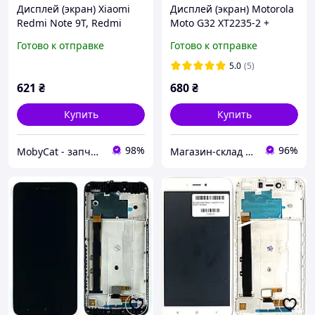
Дисплей (экран) Xiaomi
Дисплей (экран) Motorola
Redmi Note 9T, Redmi
Moto G32 XT2235-2 +
Note 9 5G + тачскрин
тачскрин (AAAA с рамкой)
Готово к отправке
Готово к отправке
Распродажа (оригинал
Китай)
5.0
(5)
621
₴
680
₴
Купить
Купить
98%
96%
MobyCat - запчасти для мобильных телефонов и планшетов
Магазин-склад "Mobile 112" - запчасти для телефонов и планшетов. Доставка по Украине