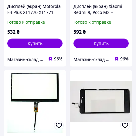
Дисплей (экран) Motorola
Дисплей (экран) Xiaomi
E4 Plus XT1770 XT1771
Redmi 9, Poco M2 +
XT1773 + тачскрин
тачскрин (AAAA с рамкой)
Готово к отправке
Готово к отправке
Рапродажа (черный
MediaTek)
532
₴
592
₴
Купить
Купить
96%
96%
Магазин-склад "Mobile 112" - запчасти для телефонов и планшетов. Доставка по Украине
Магазин-склад "Mobile 112" - запчасти для телефонов и планшетов. Доставка по Украине