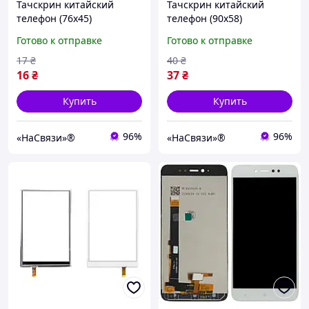
Тачскрин китайский
Тачскрин китайский
телефон (76х45)
телефон (90х58)
Готово к отправке
Готово к отправке
17
₴
40
₴
16
₴
37
₴
Купить
Купить
96%
96%
«НаСвязи»®
«НаСвязи»®