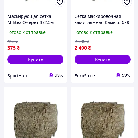
Маскирующая сетка
Сетка маскировочная
Militex Очерет 3х2,5м
камуфляжная Камыш 6×8
(площадь 7,5 кв.м.)
м 48 кв.м для авто,
Готово к отправке
Готово к отправке
техники и укрытий Militex
413
₴
2 640
₴
375
₴
2 400
₴
Купить
Купить
99%
99%
SportHub
EuroStore