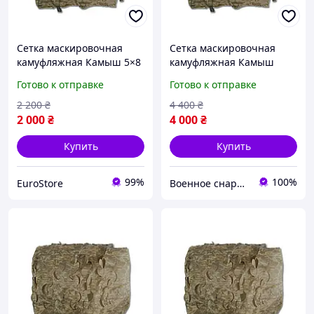
Сетка маскировочная
Сетка маскировочная
камуфляжная Камыш 5×8
камуфляжная Камыш
м 40 кв.м для авто,
8×10 м 80 кв.м для авто,
Готово к отправке
Готово к отправке
техники и укрытий Militex
техники и укрытий Militex
2 200
₴
4 400
₴
2 000
₴
4 000
₴
Купить
Купить
99%
100%
EuroStore
Военное снаряжение, дроны и БПЛА | интернет-магазин QUASAR