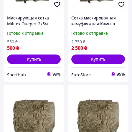
Маскирующая сетка
Сетка маскировочная
Militex Очерет 2х5м
камуфляжная Камыш
(площадь 10 кв.м.)
5×10 м 50 кв.м для авто,
Готово к отправке
Готово к отправке
техники и укрытий Militex
550
₴
2 750
₴
500
₴
2 500
₴
Купить
Купить
99%
99%
SportHub
EuroStore