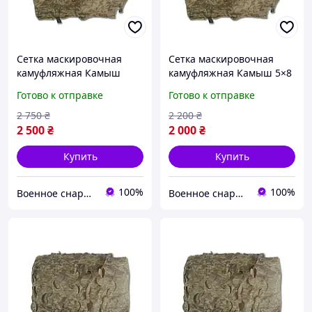
Сетка маскировочная
Сетка маскировочная
камуфляжная Камыш
камуфляжная Камыш 5×8
5×10 м 50 кв.м для авто,
м 40 кв.м для авто,
Готово к отправке
Готово к отправке
техники и укрытий Militex
техники и укрытий Militex
2 750
₴
2 200
₴
2 500
₴
2 000
₴
Купить
Купить
100%
100%
Военное снаряжение, дроны и БПЛА | интернет-магазин QUASAR
Военное снаряжение, дроны и БПЛА | интернет-магазин QUASAR