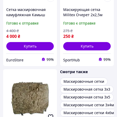
Сетка маскировочная
Маскирующая сетка
камуфляжная Камыш
Militex Очерет 2х2,5м
8×10 м 80 кв.м для авто,
(площадь 5 кв.м.)
Готово к отправке
Готово к отправке
техники и укрытий Militex
4 400
₴
275
₴
4 000
₴
250
₴
Купить
Купить
99%
99%
EuroStore
SportHub
Смотри также
Маскировочные сетки
Маскировочная сетка 3х3
Маскировочная сетка 3х5
Маскировочные сетки 3х4м
Маскировочные сетки 4х6м