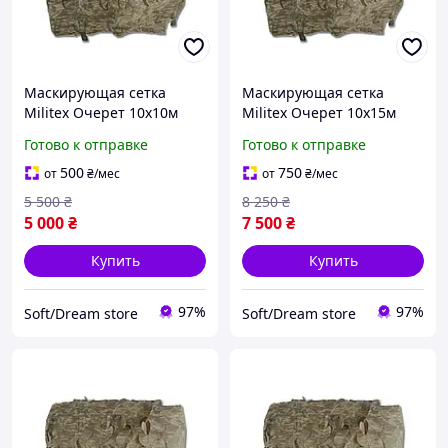
Маскирующая сетка
Маскирующая сетка
Militex Очерет 10х10м
Militex Очерет 10х15м
(площадь 100 кв.м.)
(площадь 150 кв.м.)
Готово к отправке
Готово к отправке
500
750
от
₴
/мес
от
₴
/мес
5 500
₴
8 250
₴
5 000
₴
7 500
₴
Купить
Купить
97%
97%
Soft/Dream store
Soft/Dream store