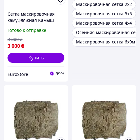
Маскировочная сетка 2х2
Маскировочная сетка 5х5
Сетка маскировочная
камуфляжная Камыш
Маскировочная сетка 4х4
6×10 м 60 кв.м для авто,
Готово к отправке
Осенняя маскировочная сет
техники и укрытий Militex
3 300
₴
Маскировочная сетка 6х9м
3 000
₴
Купить
99%
EuroStore