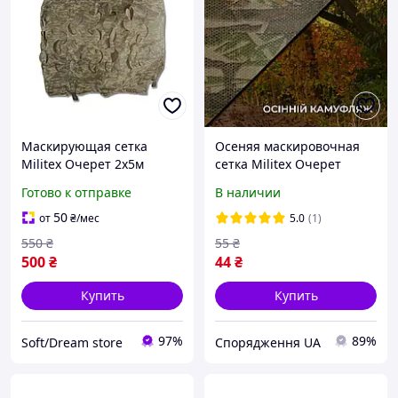
Маскирующая сетка
Осеняя маскировочная
Militex Очерет 2х5м
сетка Militex Очерет
(площадь 10 кв.м.)
индивидуального
Готово к отправке
В наличии
размера (50 грн за 1
кв.м.)
50
от
₴
/мес
5.0
(1)
550
₴
55
₴
500
₴
44
₴
Купить
Купить
97%
89%
Soft/Dream store
Спорядження UA