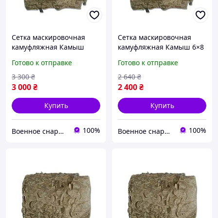
Сетка маскировочная
Сетка маскировочная
камуфляжная Камыш
камуфляжная Камыш 6×8
6×10 м 60 кв.м для авто,
м 48 кв.м для авто,
Готово к отправке
Готово к отправке
техники и укрытий Militex
техники и укрытий Militex
3 300
₴
2 640
₴
3 000
₴
2 400
₴
Купить
Купить
100%
100%
Военное снаряжение, дроны и БПЛА | интернет-магазин QUASAR
Военное снаряжение, дроны и БПЛА | интернет-магазин QUASAR