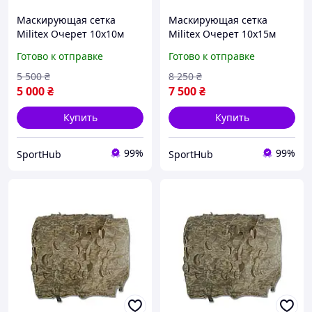
Маскирующая сетка
Маскирующая сетка
Militex Очерет 10х10м
Militex Очерет 10х15м
(площадь 100 кв.м.)
(площадь 150 кв.м.)
Готово к отправке
Готово к отправке
5 500
₴
8 250
₴
5 000
₴
7 500
₴
Купить
Купить
99%
99%
SportHub
SportHub