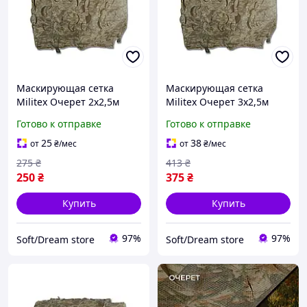
Маскирующая сетка
Маскирующая сетка
Militex Очерет 2х2,5м
Militex Очерет 3х2,5м
(площадь 5 кв.м.)
(площадь 7,5 кв.м.)
Готово к отправке
Готово к отправке
25
38
от
₴
/мес
от
₴
/мес
275
₴
413
₴
250
₴
375
₴
Купить
Купить
97%
97%
Soft/Dream store
Soft/Dream store