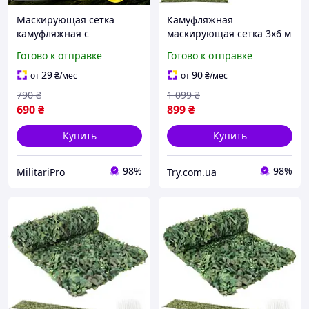
Маскирующая сетка
Камуфляжная
камуфляжная с
маскирующая сетка 3x6 м
креплением Gardlov 2×5м
Gardlov 27385 + 100 шт.
Готово к отправке
Готово к отправке
для автомобиля укрытия
стяжек
дачи сада охоты туризма
29
90
от
₴
/мес
от
₴
/мес
100 стяжек в комплекте
790
₴
1 099
₴
690
₴
899
₴
Купить
Купить
98%
98%
MilitariPro
Try.com.ua