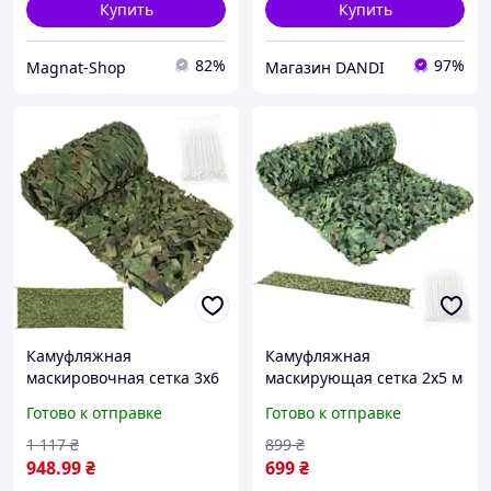
Купить
Купить
82%
97%
Magnat-Shop
Магазин DANDI
Камуфляжная
Камуфляжная
маскировочная сетка 3x6
маскирующая сетка 2x5 м
м Gardlov 27385+100 шт.
Gardlov 27383 + 100 шт.
Готово к отправке
Готово к отправке
стяжек
стяжек
1 117
₴
899
₴
948
.99
₴
699
₴