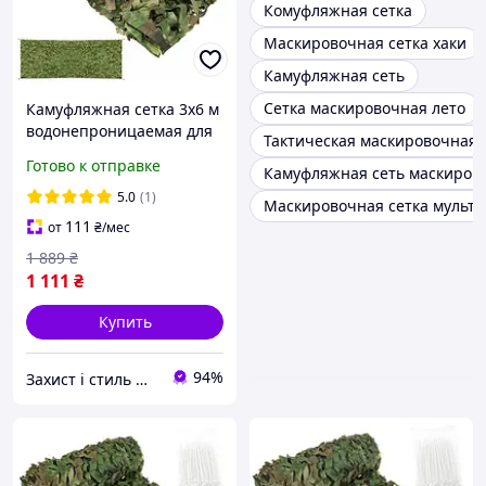
Комуфляжная сетка
Маскировочная сетка хаки
Камуфляжная сеть
Сетка маскировочная лето
Камуфляжная сетка 3x6 м
водонепроницаемая для
Тактическая маскировочная 
затенения и маскировки
Готово к отправке
Камуфляжная сеть маскиров
100 стяжек Gardlov
5.0
(1)
Маскировочная сетка мульти
111
от
₴
/мес
1 889
₴
1 111
₴
Купить
94%
Захист і стиль — в одному магазині