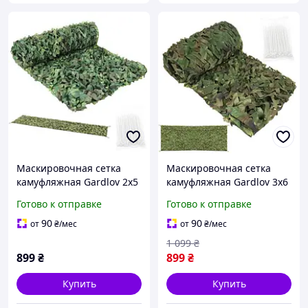
Маскировочная сетка
Маскировочная сетка
камуфляжная Gardlov 2x5
камуфляжная Gardlov 3x6
м (Woodland) Защитная
м (Woodland) Защитная
Готово к отправке
Готово к отправке
сетка для забора и
сетка для забора и
беседки + 100 стяжек,
техники + 100 стяжек,
90
90
от
₴
/мес
от
₴
/мес
водонепроницаемая
усиленная, водонепрон
1 099
₴
899
₴
899
₴
Купить
Купить