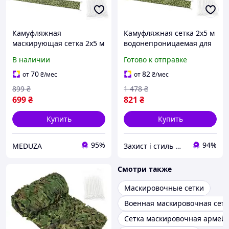
Камуфляжная
Камуфляжная сетка 2x5 м
маскирующая сетка 2x5 м
водонепроницаемая для
Gardlov 27383 + 100 шт.
забора садов кемпинга
В наличии
Готово к отправке
стяжек
100 стяжек Gardlov
70
82
от
₴
/мес
от
₴
/мес
899
₴
1 478
₴
699
₴
821
₴
Купить
Купить
95%
94%
MEDUZA
Захист і стиль — в одному магазині
Смотри также
Маскировочные сетки
Военная маскировочная сетк
Сетка маскировочная армей