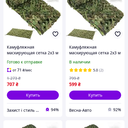
Камуфляжная
Камуфляжная
маскирующая сетка 2x3 м
маскирующая сетка 2x3 м
водонепроницаемая с
Gardlov 27386 + 100 шт.
Готово к отправке
В наличии
100 стяжками для сада
стяжек
кемпинга и полевых
71
от
₴
/мес
5.0
(2)
работ Gardlov
1 273
₴
799
₴
707
₴
599
₴
Купить
Купить
94%
92%
Захист і стиль — в одному магазині
Весна-Авто