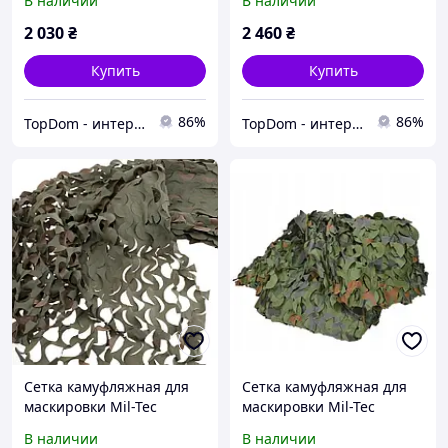
В наличии
В наличии
WASP I Z2
WASP I Z3A
2 030
₴
2 460
₴
Купить
Купить
86%
86%
TopDom - интернет магазин топовых товаров для дома и офиса
TopDom - интернет магазин топовых товаров для дома и офиса
Сетка камуфляжная для
Сетка камуфляжная для
маскировки Mil-Tec
маскировки Mil-Tec
CamoSystems Basic Light
CamoSystems Basic 2,2 x 6
В наличии
В наличии
1,4x3 м Woodland
м Flecktarn