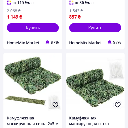
кемпинга Gardlov
цвет Woodland
115
86
от
₴
/мес
от
₴
/мес
2 068
₴
1 543
₴
1 149
₴
857
₴
Купить
Купить
97%
97%
HomeMix Market
HomeMix Market
Камуфляжная
Камуфляжная
маскирующая сетка 2x5 м
маскирующая сетка