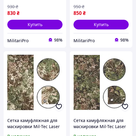
машины для палатки
930
₴
950
₴
830
₴
850
₴
Купить
Купить
98%
98%
MilitariPro
MilitariPro
Сетка камуфляжная для
Сетка камуфляжная для
маскировки Mil-Tec Laser
маскировки Mil-Tec Laser
Cut 1,5 x 3 м Phantomleaf
Cut 1,5 x 3 м Phantomleaf