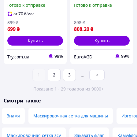
Gardlov 27383 + 100 шт.
размером 3х6 метров с
Готово к отправке
Готово к отправке
стяжек
креплениями Gardlov
(27385) PL
70
от
₴
/мес
899
₴
898
₴
699
₴
808
.20
₴
Купить
Купить
98%
99%
Try.com.ua
EuroAGD
1
2
3
...
Показано 1 - 29 товаров из 9000+
Смотри также
Знамя
Маскировочная сетка для машины
Изгото
Маскировочная сетка зсу
Заказать флаг
Камуфляж