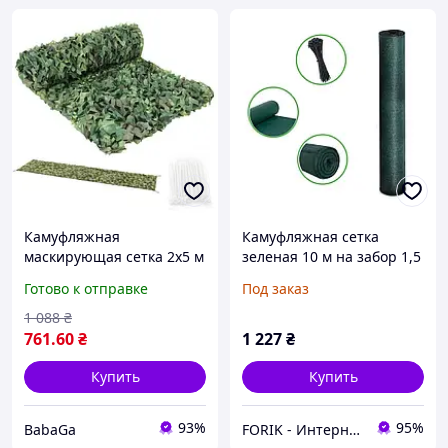
Камуфляжная
Камуфляжная сетка
маскирующая сетка 2x5 м
зеленая 10 м на забор 1,5
Gardlov 27383 + 100 шт.
м Bass Polska BH 85950
Готово к отправке
Под заказ
стяжек
1 088
₴
761
.60
₴
1 227
₴
Купить
Купить
93%
95%
BabaGa
FORIK - Интернет гипермаркет.