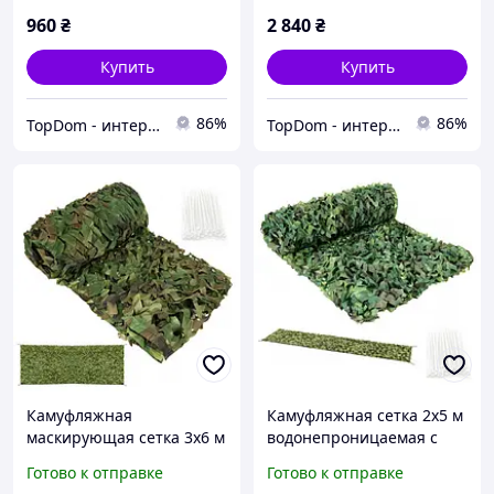
960
₴
2 840
₴
Купить
Купить
86%
86%
TopDom - интернет магазин топовых товаров для дома и офиса
TopDom - интернет магазин топовых товаров для дома и офиса
Камуфляжная
Камуфляжная сетка 2x5 м
маскирующая сетка 3x6 м
водонепроницаемая с
водонепроницаемая с
100 стяжками для забора
Готово к отправке
Готово к отправке
100 стяжками для сада
и маскировки Gardlov