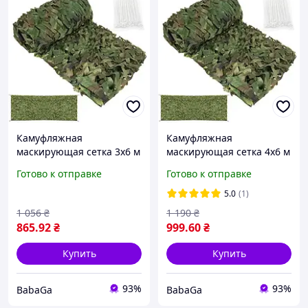
Камуфляжная
Камуфляжная
маскирующая сетка 3x6 м
маскирующая сетка 4x6 м
Gardlov 27385 + 100 шт.
Gardlov 27384 + 100 шт.
Готово к отправке
Готово к отправке
стяжек
стяжек
5.0
(1)
1 056
₴
1 190
₴
865
.92
₴
999
.60
₴
Купить
Купить
93%
93%
BabaGa
BabaGa