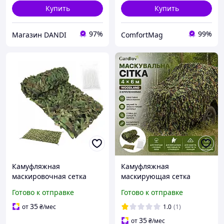
Купить
Купить
97%
99%
Магазин DANDI
ComfortMag
Камуфляжная
Камуфляжная
маскировочная сетка
маскирующая сетка
Gardlov 27385 (3×6 м,
военная с креплениями
Готово к отправке
Готово к отправке
Woodland, с
Gardlov 4×6 м
креплениями)
маскировочные сетки для
35
от
₴
/мес
1.0
(1)
военных позиций для
35
от
₴
/мес