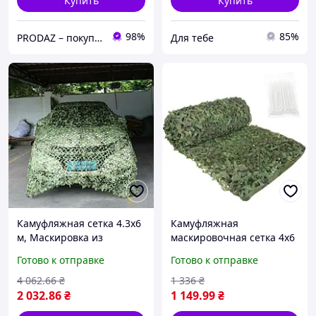
Купить
Купить
98%
85%
PRODAZ – покупки в один клик!
Для тебе
Камуфляжная сетка 4.3х6
Камуфляжная
м, Маскировка из
маскировочная сетка 4x6
полиэстера + защитой от
м Gardlov 27384+100 шт.
Готово к отправке
Готово к отправке
ПНБ для военных
стяжек
(Камуфляж) код 824109
4 062
.66
₴
1 336
₴
2 032
.86
₴
1 149
.99
₴