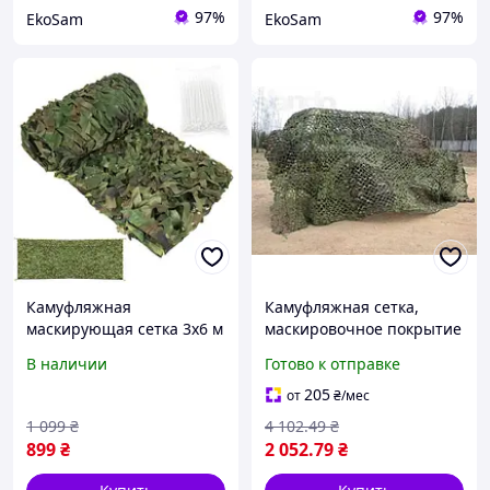
97%
97%
EkoSam
EkoSam
Камуфляжная
Камуфляжная сетка,
маскирующая сетка 3x6 м
маскировочное покрытие
Gardlov 27385 + 100 шт.
из перфорированного
В наличии
Готово к отправке
стяжек
материала, тактическое
покрытие для авто и
205
от
₴
/мес
позиций мод. 9374610
1 099
₴
4 102
.49
₴
899
₴
2 052
.79
₴