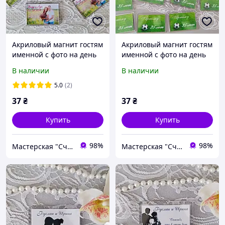
Акриловый магнит гостям
Акриловый магнит гостям
именной с фото на день
именной с фото на день
рождения/свадьбу 78х52
рождения/свадьбу 78х52
В наличии
В наличии
мм
мм
5.0
(2)
37
₴
37
₴
Купить
Купить
98%
98%
Мастерская "Счастливы вместе"
Мастерская "Счастливы вместе"