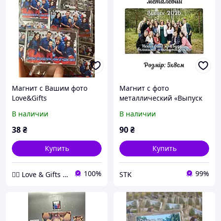
Магнит с Вашим фото
Магнит с фото
Love&Gifts
металлический «Выпуск
2026» 5х8 см
В наличии
В наличии
38
₴
90
₴
Купить
Купить
100%
99%
❤️‍🔥 Love & Gifts 🎁
STK