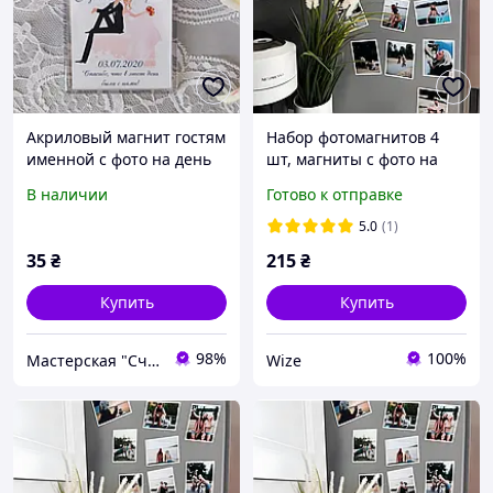
Акриловый магнит гостям
Набор фотомагнитов 4
именной с фото на день
шт, магниты с фото на
рождения/свадьбу 65х65
холодильник
В наличии
Готово к отправке
мм
5.0
(1)
35
₴
215
₴
Купить
Купить
98%
100%
Мастерская "Счастливы вместе"
Wize