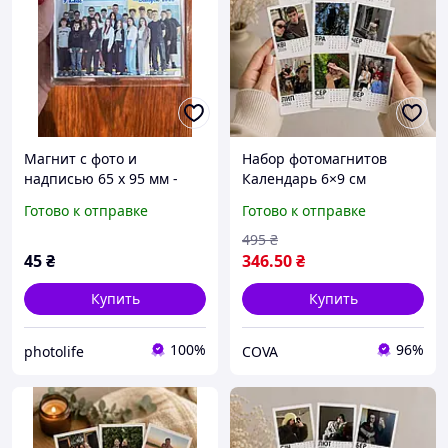
Магнит с фото и
Набор фотомагнитов
надписью 65 х 95 мм -
Календарь 6×9 см
подарок от классного
Виниловые магниты на
Готово к отправке
Готово к отправке
руководителя
холодильник с вашим
фото набор от 6 штук
495
₴
45
₴
346
.50
₴
Купить
Купить
100%
96%
photolife
COVA