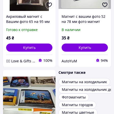
Акриловый магнит с
Магнит с вашим фото 52
Вашим фото 65 на 95 мм
на 78 мм фото магнит
акрил
Готово к отправке
В наличии
45
₴
35
₴
Купить
Купить
100%
94%
❤️‍🔥 Love & Gifts 🎁
AutoYuM
Смотри также
Магниты на холодильник
Магниты на холодильник дет
Фотомагниты
Магниты городов
Магниты цветные