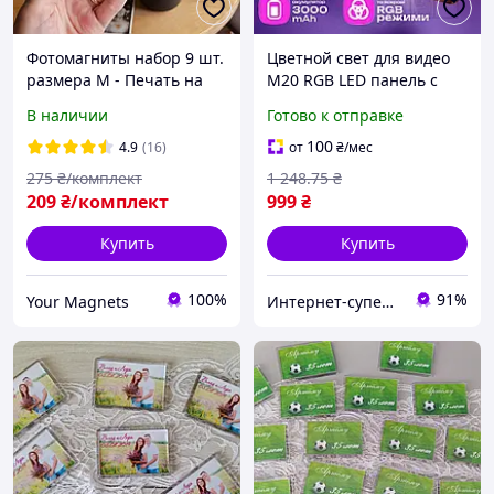
Фотомагниты набор 9 шт.
Цветной свет для видео
размера M - Печать на
M20 RGB LED панель с
Магнитах с Ваших Фото
магнитом для фото,
В наличии
Готово к отправке
видеосъёмки и селфи
100
4.9
(16)
от
₴
/мес
275
₴/комплект
1 248
.75
₴
209
₴/комплект
999
₴
Купить
Купить
100%
91%
Your Magnets
Интернет-супермаркет