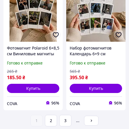
Фотомагнит Polaroid 6×8,5
Набор фотомагнитов
см Виниловые магниты
Календарь 6×9 см
на холодильник с вашим
Виниловые магниты на
Готово к отправке
Готово к отправке
фото набор от 3шт
холодильник с вашим
фото набор от 12 штук
265
₴
565
₴
185
.50
₴
395
.50
₴
Купить
Купить
96%
96%
COVA
COVA
1
2
3
...