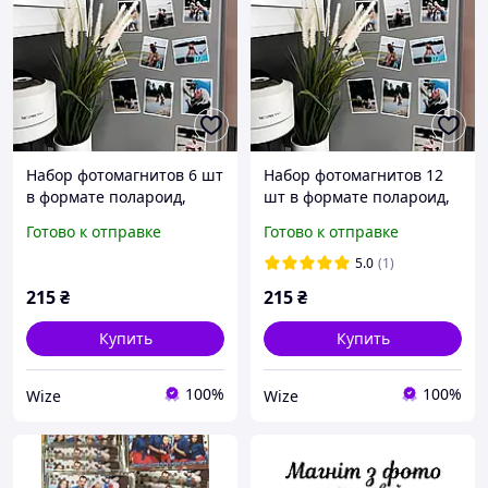
Набор фотомагнитов 6 шт
Набор фотомагнитов 12
в формате полароид,
шт в формате полароид,
магниты с фото на
магниты с фото на
Готово к отправке
Готово к отправке
холодильник
холодильник
5.0
(1)
215
₴
215
₴
Купить
Купить
100%
100%
Wize
Wize