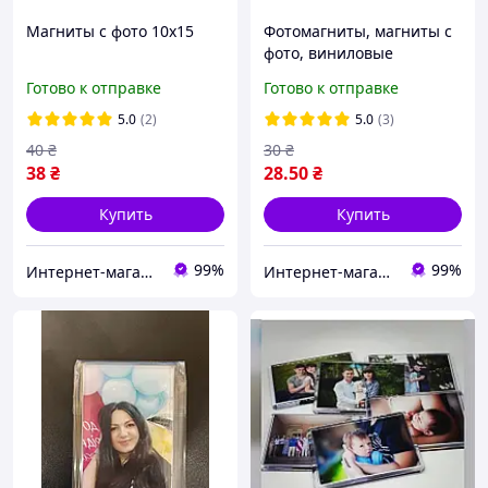
Магниты с фото 10х15
Фотомагниты, магниты с
фото, виниловые
магниты, магниты на
Готово к отправке
Готово к отправке
холодильник 7х10 см
5.0
(2)
5.0
(3)
40
₴
30
₴
38
₴
28
.50
₴
Купить
Купить
99%
99%
Интернет-магазин "Импорт"
Интернет-магазин "Импорт"