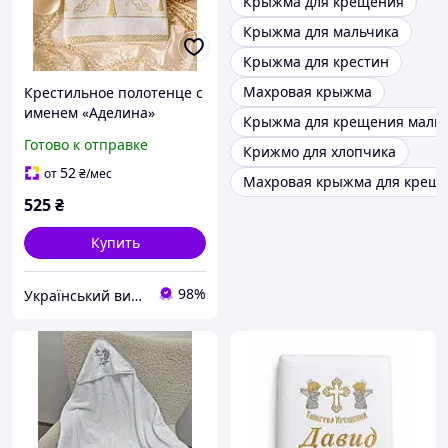
Крыжма для крещения
Крыжма для мальчика
Крыжма для крестин
Махровая крыжма
Крестильное полотенце с
именем «Аделина»
Крыжма для крещения маль
махровое полотенце для
Готово к отправке
Крижмо для хлопчика
крещения девочки,
крыжма с вышивкой,
52
от
₴
/мес
Махровая крыжма для крещ
70x140
525
₴
Купить
98%
Український виробник дитячого одягу "Arisha"