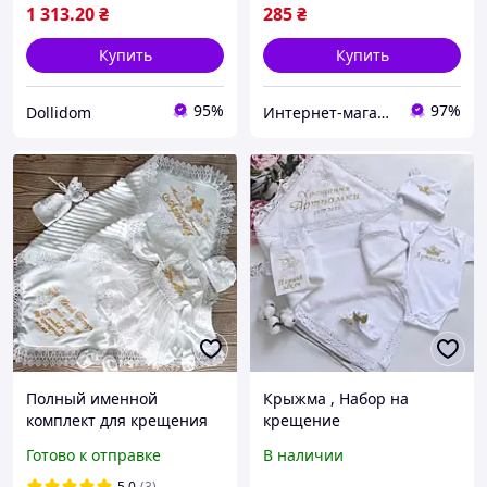
1 313
.20
₴
285
₴
Купить
Купить
95%
97%
Dollidom
Интернет-магазин "Стильная Штучка"
Полный именной
Крыжма , Набор на
комплект для крещения
крещение
девочки одежда +
Готово к отправке
В наличии
крыжма 90х90 см
5.0
(3)