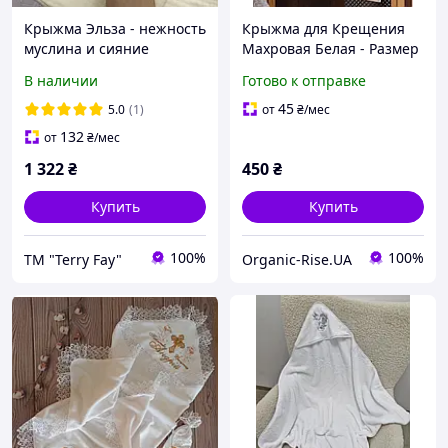
Крыжма Эльза - нежность
Крыжма для Крещения
муслина и сияние
Махровая Белая - Размер
Swarovski для крещения
70*140 см - Элегантная -
В наличии
Готово к отправке
малыша
Мягкая - Качественная
Махра
45
5.0
(1)
от
₴
/мес
132
от
₴
/мес
1 322
₴
450
₴
Купить
Купить
100%
100%
ТМ "Terry Fay"
Organic-Rise.UA