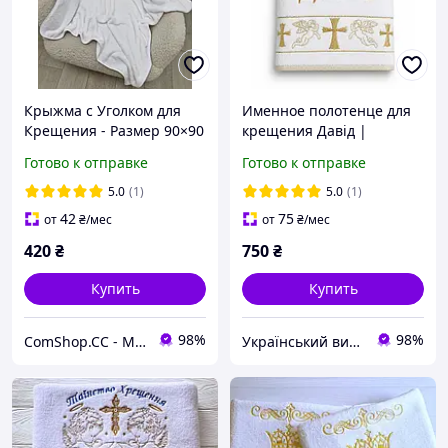
Крыжма с Уголком для
Именное полотенце для
Крещения - Размер 90×90
крещения Давід |
см - Серебряная
Крыжма для крещения с
Готово к отправке
Готово к отправке
Вышивка Ангела - Мягкая
ангелами и крестом |
- с Капюшоном
Подарок на крестины
5.0
(1)
5.0
(1)
42
75
от
₴
/мес
от
₴
/мес
420
₴
750
₴
Купить
Купить
98%
98%
ComShop.CC - Магазин ТМ ComShop
Український виробник дитячого одягу "Arisha"