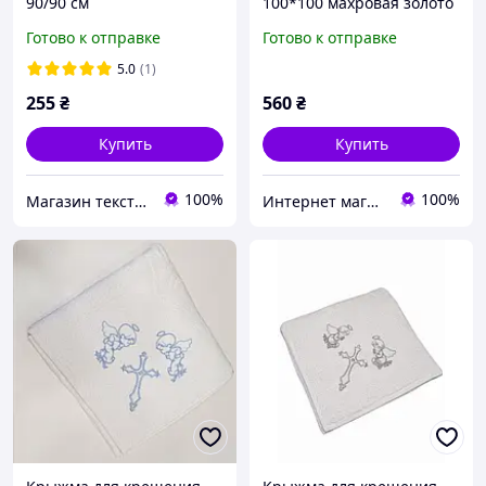
90/90 см
100*100 махровая золото
Турция
Готово к отправке
Готово к отправке
5.0
(1)
255
₴
560
₴
Купить
Купить
100%
100%
Магазин текстилю
Интернет магазин тканин "Улюблена Постіль"