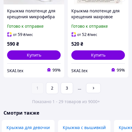
Крыжма полотенце для
Крыжма полотенце для
крещения микрофибра
крещения махровое
70×140см цвет Золотой
70×140см
Готово к отправке
Готово к отправке
59
52
от
₴
/мес
от
₴
/мес
590
₴
520
₴
Купить
Купить
99%
99%
SKAI.tex
SKAI.tex
1
2
3
...
Показано 1 - 29 товаров из 9000+
Смотри также
Крыжма для девочки
Крыжма с вышивкой
Крыжм