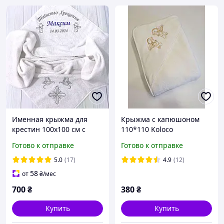
Именная крыжма для
Крыжма с капюшоном
крестин 100x100 см с
110*110 Koloco
индивидуальной
микрофибра Молочная с
Готово к отправке
Готово к отправке
вышивкой - имя, дата,
золотом
ангелы
5.0
(17)
4.9
(12)
58
от
₴
/мес
700
₴
380
₴
Купить
Купить