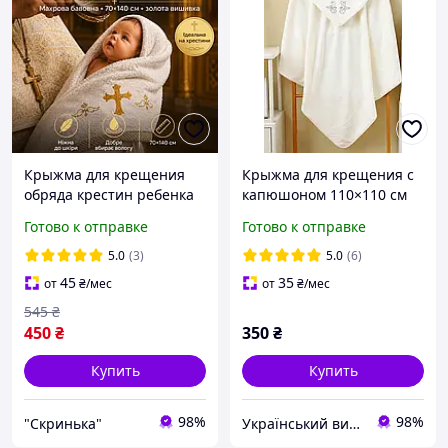
Крыжма для крещения
Крыжма для крещения с
обряда крестин ребенка
капюшоном 110×110 см
крестильное полотенце
из микрофибры
Готово к отправке
Готово к отправке
махровое 70×140 см
крестильное полотенце
подарок на крестины
для мальчика и девочки
5.0
(3)
5.0
(6)
45
35
от
₴
/мес
от
₴
/мес
545
₴
450
₴
350
₴
Купить
Купить
98%
98%
"Скринька"
Український виробник дитячого одягу "Arisha"