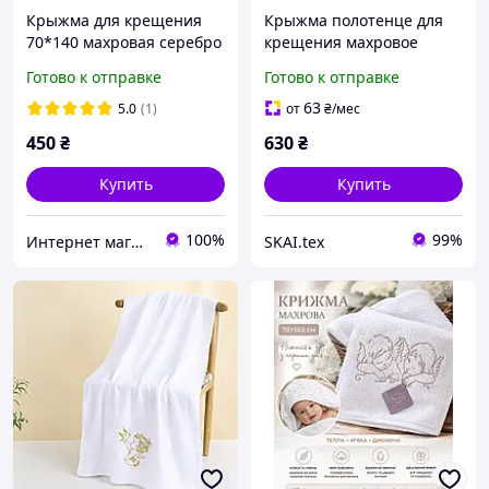
Крыжма для крещения
Крыжма полотенце для
70*140 махровая серебро
крещения махровое
Турция
70×140см цвет Золотой
Готово к отправке
Готово к отправке
или Серебряный
63
5.0
(1)
от
₴
/мес
450
₴
630
₴
Купить
Купить
100%
99%
Интернет магазин тканин "Улюблена Постіль"
SKAI.tex