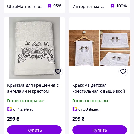
95%
100%
UltraMarine.in.ua
Интернет магазин тканин "Улюблена Постіль"
Крыжма для крещения с
Крыжма детская
ангелами и крестом
крестильная с вышивкой
белая махровая
ангелов 70×140 см
Готово к отправке
Готово к отправке
микрофибра, мягкая,
лёгкая, премиум
12
30
от
₴
/мес
от
₴
/мес
качество, с биркой, Топ
299
₴
299
₴
продаж
Купить
Купить