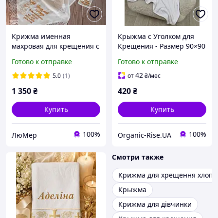
Крижма именная
Крыжма с Уголком для
махровая для крещения с
Крещения - Размер 90×90
кружевом, 100% хлопок
см - Серебряная
Готово к отправке
Готово к отправке
90х90 см
Вышивка Ангела - Мягкая
- с Капюшоном
42
5.0
(1)
от
₴
/мес
1 350
₴
420
₴
Купить
Купить
100%
100%
ЛюМер
Organic-Rise.UA
Смотри также
Крижма для хрещення хлопч
Крыжма
Крижма для дівчинки