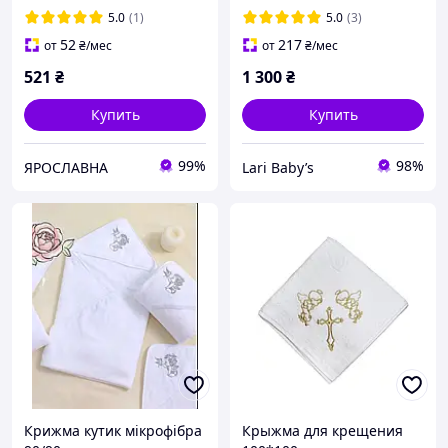
5.0
(1)
5.0
(3)
52
217
от
₴
/мес
от
₴
/мес
521
₴
1 300
₴
Купить
Купить
99%
98%
ЯРОСЛАВНА
Lari Baby’s
Крижма кутик мікрофібра
Крыжма для крещения