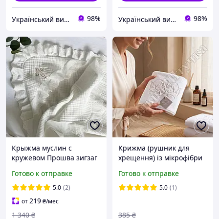
98%
98%
Український виробник дитячого одягу "Arisha"
Український виробник дитячого одягу "Arisha"
Крыжма муслин с
Крижма (рушник для
кружевом Прошва зигзаг
хрещення) із мікрофібри
белая
140*70 см,доставка по
Готово к отправке
Готово к отправке
Україні
5.0
(2)
5.0
(1)
219
от
₴
/мес
1 340
₴
385
₴