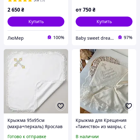
2 650
₴
от
750
₴
Купить
Купить
100%
97%
ЛюМер
Baby sweet dream(Солодкий сон малюка)
Крыжма 95х95см
Крыжма для Крещения
(махра+перкаль) Ярослав
«Таинство» из махры, с
Крест
широким кружевом и
Готово к отправке
В наличии
вышивкой