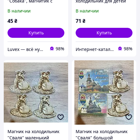
"Собака", магнитик с
холодильник для детей
собакой B-154, B-155
Овощи с подписями,
В наличии
В наличии
7621PB55C5
45
₴
71
₴
Купить
Купить
98%
98%
Luvex — всё нужное в одном месте
Инте​рнет​-кат​алог ск​​идок "BAGSPACE"
Магник на холодильник
Магник на холодильник
"Сваля" маленький
"Сваля" большой