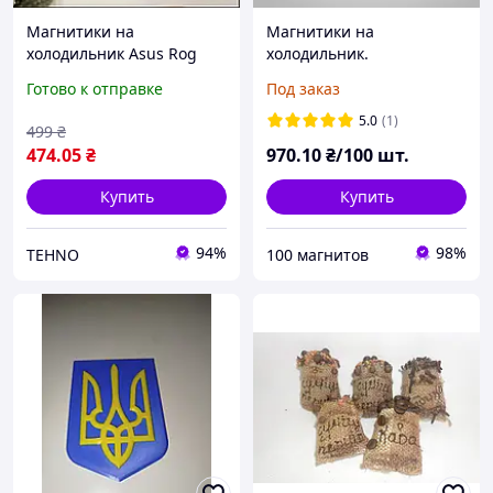
Магнитики на
Магнитики на
холодильник Asus Rog
холодильник.
Новые
Изготовление магнитов
Готово к отправке
Под заказ
на заказ. Размер 78х56
мм
5.0
(1)
499
₴
474
.05
₴
970
.10
₴/100 шт.
Купить
Купить
94%
98%
TEHNO
100 магнитов