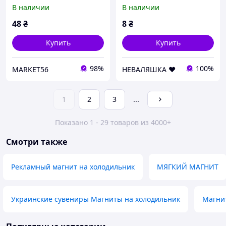
капибара на холодильник
блестящий магнит на
В наличии
В наличии
холодильник сердце мдф
+ глиттер
48
₴
8
₴
Купить
Купить
98%
100%
MARKET56
НЕВАЛЯШКА ♥️
1
2
3
...
Показано 1 - 29 товаров из 4000+
Смотри также
Рекламный магнит на холодильник
МЯГКИЙ МАГНИТ
Украинские сувениры Магниты на холодильник
Магни