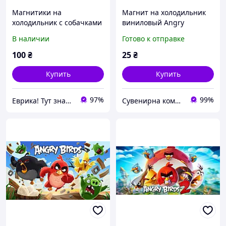
Магнитики на
Магнит на холодильник
холодильник с собачками
виниловый Angry
4 Профи 8 шт 86X841BB13
Birds.Детский магнитик
В наличии
Готово к отправке
на холодильник
100
₴
25
₴
Купить
Купить
97%
99%
Еврика! Тут знайдеться все!
Сувенирна компанія "Козаки Удачі"