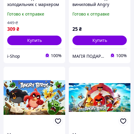
холодильник с маркером
виниловый Angry
и магнитами для записей
Birds.Детский магнитик
Готово к отправке
Готово к отправке
Лисичка
на холодильник
449
₴
309
₴
25
₴
Купить
Купить
100%
100%
i-Shop
МАГІЯ ПОДАРУНКІВ