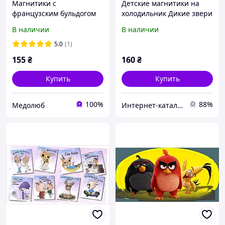
Магнитики с
Детские магнитики на
французским бульдогом
холодильник Дикие звери
на холодильник, 1 шт,
Artos 20 шт 7P6214EM73
В наличии
В наличии
магнитик с собакой,
сувенирный магнитик
5.0
(1)
бульдог
155
₴
160
₴
Купить
Купить
100%
88%
Медолюб
Интер​н​ет-ка​талог ​с​​ки​док "iBag.ua"