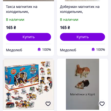
Такса магнитик на
Доберман магнитик на
холодильник,
холодильник,
сувенирный магнитик
сувенирный магнитик с
В наличии
В наличии
такса, магнит на
доберманом
холодильник собака
165
₴
165
₴
Купить
Купить
100%
100%
Медолюб
Медолюб