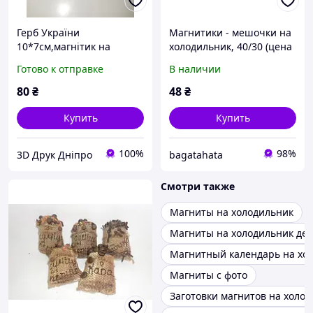
Герб України
Магнитики - мешочки на
10*7см,магнітик на
холодильник, 40/30 (цена
холодильник
за 1 шт. + 10 гр.)
Готово к отправке
В наличии
80
₴
48
₴
Купить
Купить
100%
98%
3D Друк Дніпро
bagatahata
Смотри также
Магниты на холодильник
Магниты на холодильник дет
Магнитный календарь на хо
Магниты с фото
Заготовки магнитов на холо