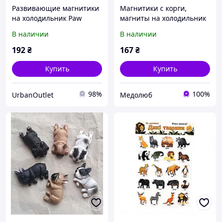
Развивающие магнитики
Магнитики с корги,
на холодильник Paw
магниты на холодильник
Patrol Веселые
с собачкой корги, собачки
В наличии
В наличии
приключения
на холодильник,
79KP0C4707
сувенирный магнит
192
₴
167
₴
собака
Купить
Купить
98%
100%
UrbanOutlet
Медолюб