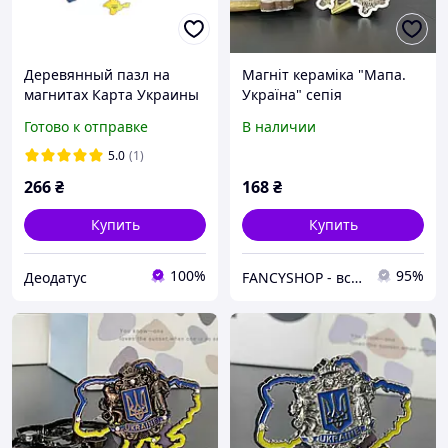
Деревянный пазл на
Магніт кераміка "Мапа.
магнитах Карта Украины
Україна" сепія
PuzA4-01350
Готово к отправке
В наличии
5.0
(1)
266
₴
168
₴
Купить
Купить
100%
95%
Деодатус
FANCYSHOP - все для свята