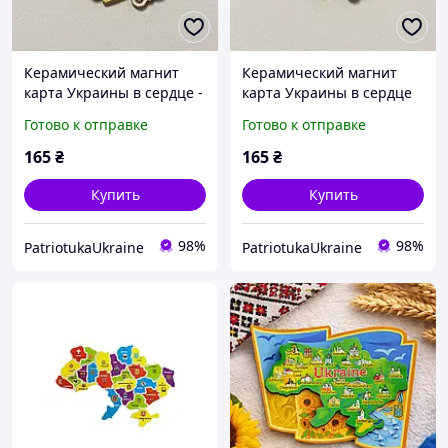
Керамический магнит
Керамический магнит
карта Украины в сердце -
карта Украины в сердце
ручная роспись, цвет
ручная роспись, ночные
Готово к отправке
Готово к отправке
сепия, сувенир, подарок
цвета, сувенир, подарок
165
₴
165
₴
Купить
Купить
98%
98%
PatriotukaUkraine
PatriotukaUkraine