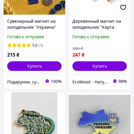
Сувенирный магнит на
Деревянный магнит на
холодильник "Украина"
холодильник "Карта
металлический 9×7 см
Украины" с гравировкой
Готово к отправке
Готово к отправке
карта Украины с
30х20 см
подвесками, гербом,
5.0
(3)
260
₴
подарок, сувенир
215
₴
247
₴
Купить
Купить
100%
98%
Подарунки, сувеніри, предмети інтер'єру "Елефант" | © elephant.dp.ua
EcoWood - Натуральные изделия из дерева