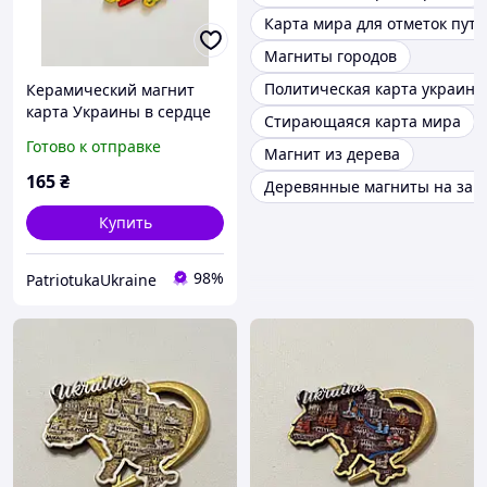
Карта мира для отметок пут
Магниты городов
Политическая карта украины
Керамический магнит
карта Украины в сердце
Стирающаяся карта мира
ручная роспись, цветная,
Готово к отправке
Магнит из дерева
сувенир, подарок
165
₴
Деревянные магниты на зак
Купить
98%
PatriotukaUkraine