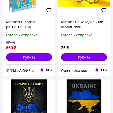
Магниты "Карта"
Магнит на холодильник
[tsi179168-ТSІ]
украинский
патриотический «Боже,
Готово к отправке
Готово к отправке
храни Украину», голубь
мира, карта Украины
891
₴
№63
660
₴
25
₴
Купить
Купить
98%
99%
💙💛kLeVeR🍀Shop🍀
Сувенирна компанія "Козаки Удачі"