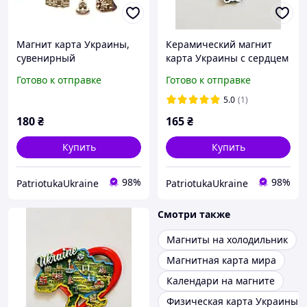
Магнит карта Украины,
Керамический магнит
сувенирный
карта Украины с сердцем
металлический с
- ручная роспись, желто-
Готово к отправке
Готово к отправке
элементами
голубой цвет, сувенир,
подарок
5.0
(1)
180
₴
165
₴
Купить
Купить
98%
98%
PatriotukaUkraine
PatriotukaUkraine
Смотри также
Магниты на холодильник
Магнитная карта мира
Календари на магните
Физическая карта Украины