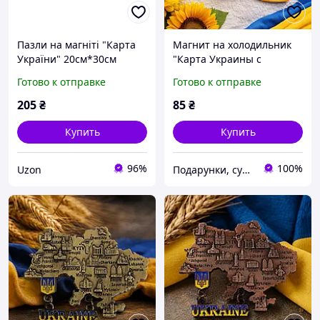
Пазли на магніті "Карта
Магнит на холодильник
України" 20см*30см
"Карта Украины с
УКРАЇНА
городами" деревянный
Готово к отправке
Готово к отправке
9×7 см
205
₴
85
₴
Купить
Купить
96%
100%
Uzon
Подарунки, сувеніри, предмети інтер'єру "Елефант" | © elephant.dp.ua