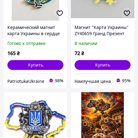
Керамический магнит
Магнит "Карта Украины"
карта Украины в сердце
ZY40659 Гранд Презент
ручная роспись, цвет
ZY40659
Готово к отправке
В наличии
патина, сувенир, подарок
165
₴
72
₴
Купить
Купить
98%
95%
PatriotukaUkraine
Наилучшая цена