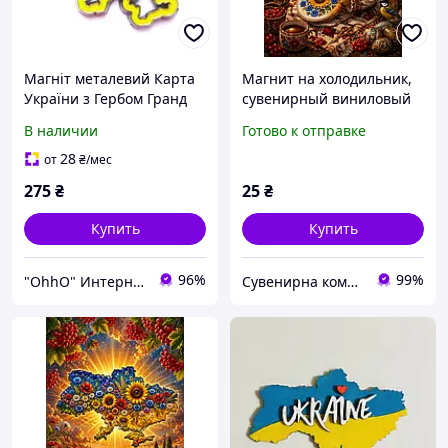
Магніт металевий Карта
Магнит на холодильник,
України з Гербом Гранд
сувенирный виниловый
Презент GP-UK-MM-021
магнит Ukraine карта
В наличии
Готово к отправке
Украины с цветами,
калиной и подсолнухами,
28
от
₴
/мес
ЗВУ_544
275
₴
25
₴
Купить
Купить
96%
99%
"OhhO" Интернет-магазин
Сувенирна компанія "Козаки Удачі"