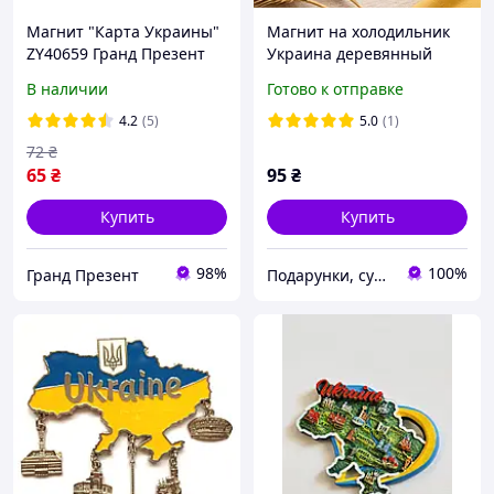
Магнит "Карта Украины"
Магнит на холодильник
ZY40659 Гранд Презент
Украина деревянный
ZY40659
11×8,5 см сувенирная
В наличии
Готово к отправке
карта Украины с
городами, гербом и
4.2
(5)
5.0
(1)
достопримечательностям
72
₴
и
65
₴
95
₴
Купить
Купить
98%
100%
Гранд Презент
Подарунки, сувеніри, предмети інтер'єру "Елефант" | © elephant.dp.ua