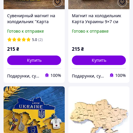
Сувенирный магнит на
Магнит на холодильник
холодильник "Карта
Карта Украины 9×7 см
Украины" металлический
металлический сувенир с
Готово к отправке
Готово к отправке
9×7 см карта Украины с
достопримечательностям
городами и
и городов Украины
5.0
(2)
достопримечательностям
215
₴
215
₴
и
Купить
Купить
100%
100%
Подарунки, сувеніри, предмети інтер'єру "Елефант" | © elephant.dp.ua
Подарунки, сувеніри, предмети інтер'єру "Елефант" | © elephant.dp.ua