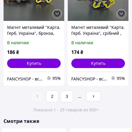
Магніт металевий "Карта.
Магніт металевий "Карта.
Герб. Україна", бронза,
Герб. Україна", срібний ,
"Украина"
"Украина"
В наличии
В наличии
186
₴
174
₴
Купить
Купить
95%
95%
FANCYSHOP - все для свята
FANCYSHOP - все для свята
1
2
3
...
Показано 1 - 29 товаров из 800+
Смотри также