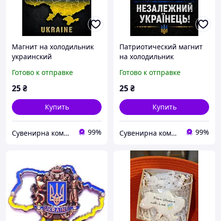
Магнит на холодильник
Патриотический магнит
украинский
на холодильник
патриотический
Независимый украинец,
Готово к отправке
Готово к отправке
Перемога за нами карта
украинский
Украины, Тризуб,
патриотический сувенир
25
₴
25
₴
сувенирный виниловый
с картой Украины №428
магнит №96
Купить
Купить
99%
99%
Сувенирна компанія "Козаки Удачі"
Сувенирна компанія "Козаки Удачі"