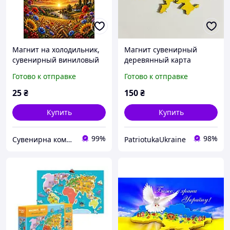
Магнит на холодильник,
Магнит сувенирный
сувенирный виниловый
деревянный карта
магнит Ukraine цветущая
Украины с надписью
Готово к отправке
Готово к отправке
карта Украины, калина и
Ukraine, ручная работа,
золотое поле №ЗВУ_545
желто-голубой сувенир из
25
₴
150
₴
Украины
Купить
Купить
99%
98%
Сувенирна компанія "Козаки Удачі"
PatriotukaUkraine