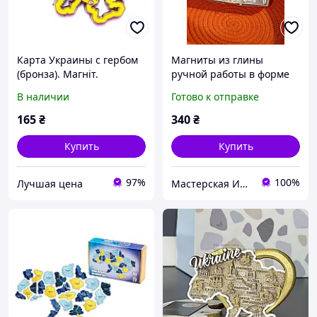
Карта Украины с гербом
Магниты из глины
(бронза). Магніт.
ручной работы в форме
Металлический. Украина
карты Украины.
В наличии
Готово к отправке
Гранд Презент GP-UK-
MM-021-2
165
₴
340
₴
Купить
Купить
97%
100%
Лучшая цена
Мастерская Ирпень