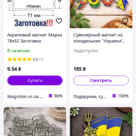
Акриловый магнит Марка
Сувенирный магнит на
78х52 Заготовка
холодильник "Украина",
металл (8 х 5 см)
В наличии
Недоступен
5.0
(1)
9
.54
₴
185
₴
Купить
Смотреть
98%
100%
Magniton.in.ua ТМ
Подарунки, сувеніри, предмети інтер'єру "Елефант" | © elephant.dp.ua