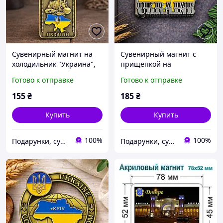
Сувенирный магнит на
Сувенирный магнит с
холодильник "Украина",
прищепкой на
металл (8 х 3 см)
холодильник "Украина",
Готово к отправке
Готово к отправке
металл (5.5 х 4 см)
155
₴
185
₴
Купить
Купить
100%
100%
Подарунки, сувеніри, предмети інтер'єру "Елефант" | © elephant.dp.ua
Подарунки, сувеніри, предмети інтер'єру "Елефант" | © elephant.dp.ua