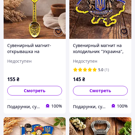
Сувенирный магнит-
Сувенирный магнит на
открывашка на
холодильник "Украина",
холодильник "Украина",
металл (8 х 5.5 см)
Недоступен
Недоступен
металл (10 х 3.5 см)
5.0
(1)
155
₴
145
₴
Смотреть
Смотреть
100%
100%
Подарунки, сувеніри, предмети інтер'єру "Елефант" | © elephant.dp.ua
Подарунки, сувеніри, предмети інтер'єру "Елефант" | © elephant.dp.ua