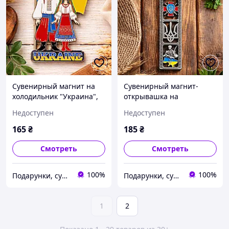
Сувенирный магнит на
Сувенирный магнит-
холодильник "Украина",
открывашка на
металл (8 х 5.5 см)
холодильник "Украина",
Недоступен
Недоступен
металл (11 х 3.5 см)
165
₴
185
₴
Смотреть
Смотреть
100%
100%
Подарунки, сувеніри, предмети інтер'єру "Елефант" | © elephant.dp.ua
Подарунки, сувеніри, предмети інтер'єру "Елефант" | © elephant.dp.ua
1
2