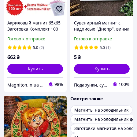
Акриловый магнит 65х65
Сувенирный магнит с
Заготовка Комплект 100
надписью "Днепр", винил
шт с пакетами
Готово к отправке
Готово к отправке
5.0
(2)
5.0
(1)
662
₴
5
₴
Купить
Купить
98%
100%
Magniton.in.ua ТМ
Подарунки, сувеніри, предмети інтер'єру "Елефант" | © elephant.dp.ua
Смотри также
Магниты на холодильник
Магниты на холодильник дет
Заготовки магнитов на холо