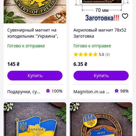
Сувенирный магнит на
Акриловый магнит 78х52
холодильник "Украина",
Заготовка
металл (6 см)
Готово к отправке
Готово к отправке
5.0
(8)
145
₴
6
.35
₴
Купить
Купить
100%
98%
Подарунки, сувеніри, предмети інтер'єру "Елефант" | © elephant.dp.ua
Magniton.in.ua ТМ