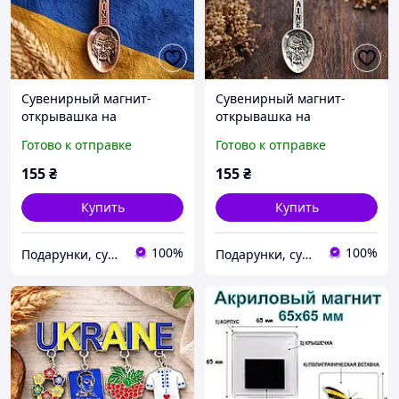
Сувенирный магнит-
Сувенирный магнит-
открывашка на
открывашка на
холодильник "Украина",
холодильник "Украина",
Готово к отправке
Готово к отправке
металл (10 х 3.5 см)
металл (10 х 3.5 см)
155
₴
155
₴
Купить
Купить
100%
100%
Подарунки, сувеніри, предмети інтер'єру "Елефант" | © elephant.dp.ua
Подарунки, сувеніри, предмети інтер'єру "Елефант" | © elephant.dp.ua