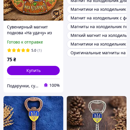
Магнит на холодильник для 
Магнитики на холодильник
Магнит на холодильник с фо
Магниты на холодильник под
Сувенирный магнит
подкова «На удачу» из
Мягкий магнит на холодильн
деревянной слойки,
Готово к отправке
Магнитики на холодильник и
украинский оберег на
холодильник, подарок 8×8
5.0
(1)
Оригинальные магниты на х
см
75
₴
Купить
100%
Подарунки, сувеніри, предмети інтер'єру "Елефант" | © elephant.dp.ua