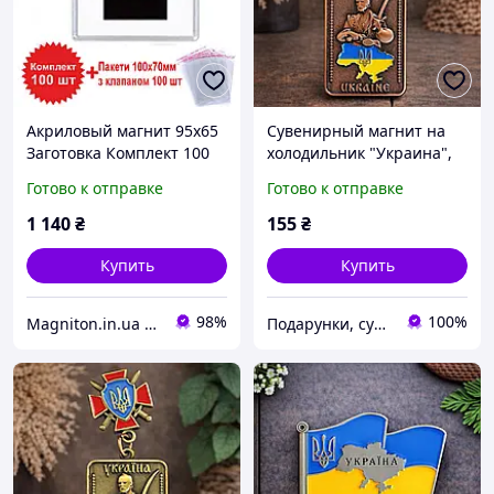
Акриловый магнит 95х65
Сувенирный магнит на
Заготовка Комплект 100
холодильник "Украина",
шт с пакетами
металл (8 х 3 см)
Готово к отправке
Готово к отправке
1 140
₴
155
₴
Купить
Купить
98%
100%
Magniton.in.ua ТМ
Подарунки, сувеніри, предмети інтер'єру "Елефант" | © elephant.dp.ua