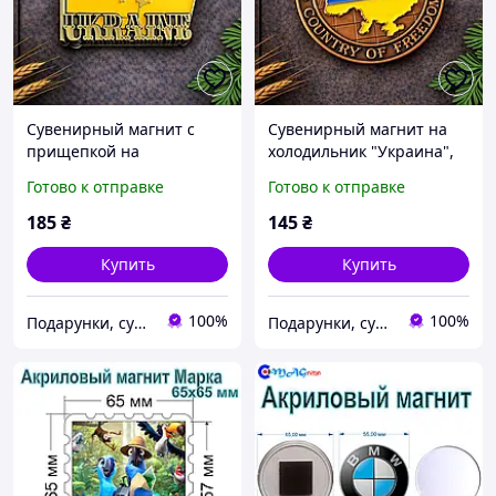
Сувенирный магнит с
Сувенирный магнит на
прищепкой на
холодильник "Украина",
холодильник "Украина",
металл (6 см)
Готово к отправке
Готово к отправке
металл (5.5 х 4 см)
185
₴
145
₴
Купить
Купить
100%
100%
Подарунки, сувеніри, предмети інтер'єру "Елефант" | © elephant.dp.ua
Подарунки, сувеніри, предмети інтер'єру "Елефант" | © elephant.dp.ua