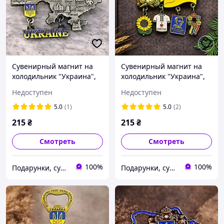
Сувенирный магнит на
Сувенирный магнит на
холодильник "Украина",
холодильник "Украина",
металл (9 х 7 см)
металл (9 х 7 см)
Недоступен
Недоступен
5.0
(1)
5.0
(2)
215
₴
215
₴
Смотреть
Смотреть
100%
100%
Подарунки, сувеніри, предмети інтер'єру "Елефант" | © elephant.dp.ua
Подарунки, сувеніри, предмети інтер'єру "Елефант" | © elephant.dp.ua