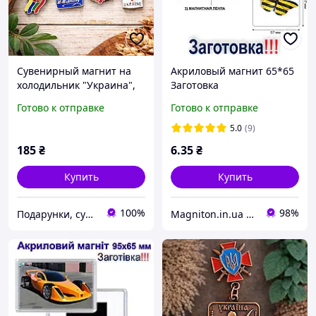
Сувенирный магнит на
Акриловый магнит 65*65
холодильник "Украина",
Заготовка
металл (8 х 5 см)
Готово к отправке
Готово к отправке
5.0
(9)
185
₴
6
.35
₴
Купить
Купить
100%
98%
Подарунки, сувеніри, предмети інтер'єру "Елефант" | © elephant.dp.ua
Magniton.in.ua ТМ