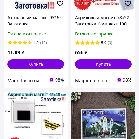
Акриловый магнит 95*65
Акриловый магнит 78х52
Заготовка
Заготовка Комплект 100
шт с пакетами
Готово к отправке
Готово к отправке
4.9
(13)
5.0
(3)
11
.09
₴
656
₴
Купить
Купить
98%
98%
Magniton.in.ua ТМ
Magniton.in.ua ТМ