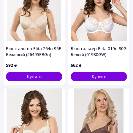
Бюстгальтер Elita 264n 95E
Бюстгальтер Elita 019n 80G
Бежевый (26495EBGn)
Белый (01980GW)
592
₴
662
₴
Купить
Купить