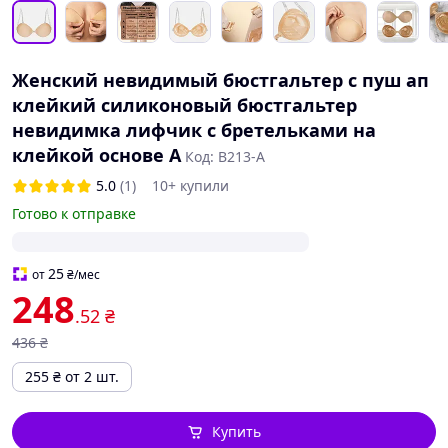
Женский невидимый бюстгальтер с пуш ап
клейкий силиконовый бюстгальтер
невидимка лифчик с бретельками на
клейкой основе A
Код: B213-A
5.0
(1)
10+ купили
Готово к отправке
25
от
₴
/мес
248
.52
₴
436
₴
255
₴
от 2 шт.
Купить