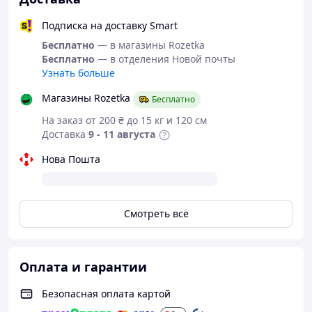
водой с мягким мылом
Сушить естественным способом без
Подписка на доставку Smart
использования полотенца или фена
Бесплатно
— в магазины Rozetka
После высыхания закрывать клейкую
Бесплатно
— в отделения Новой почты
поверхность защитной пленкой
Узнать больше
Хранить в сухом месте
Магазины Rozetka
Бесплатно
Упаковка
:
На заказ от 200 ₴ до 15 кг и 120 см
Возможна доставка в отделение почтового
Доставка
9 - 11 августа
оператора или по адресу. Упаковка темная,
Нова Пошта
непрозрачная, без указания содержимого
— для сохранения конфиденциальности.
Смотреть всё
Оплата и гарантии
Безопасная оплата картой