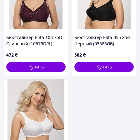
Бюстгальтер Elita 106 75D
Бюстгальтер Elita 055 85G
Сливовый (10675DPL)
Черный (05585GB)
472
₴
582
₴
Купить
Купить