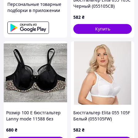
Персональные товарные
Черный (055105CB)
подборки в приложении
582
₴
Купить
Розмір 100 Е бюстгальтер
Бюстгальтер Elita 055 105F
Lanny mode 11588 без
Белый (055105FW)
поролону
680
₴
582
₴