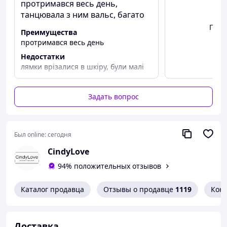
Материал: силикон
протримався весь день,
Форма: с бретельками
танцювала з ним вальс, багато
Застежка: фронтальная, на клипсу
ходила,
Посм
Преимущества
Цвет: бежевый
протримався весь день
Размеры чашки: A, B, C, D
Недостатки
Особенности: многоразовый, бесшовный,
лямки врізалися в шкіру, були малі
незаметный под одеждой
Назначение: для открытой и вечерней
одежды
Задать вопрос
Преимущества
:
Невидимый под одеждой
Эффект push-up для формирования силуэта
Был online:
сегодня
Надежная фиксация без бретелек
CindyLove
Комфортный и мягкий материал
94% положительных отзывов
Подходит для многократного
использования
Каталог продавца
Отзывы о продавце
1119
Кон
Идеален для открытых образов
Уход за изделием:
После использования промыть теплой
Доставка