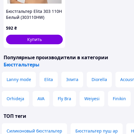
Бюстгальтер Elita 303 110H
Белый (303110HW)
592
₴
Купить
Популярные производители
в категории
Бюстгальтеры
Lanny mode
Elita
Элита
Diorella
Acous
Orhideja
AVA
Fly Bra
Weiyesi
Finikin
ТОП теги
Силиконовый бюстгальтер
Бюстгальтер пуш ар
Н