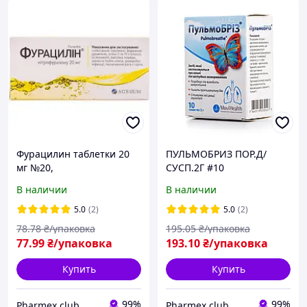
Фурацилин таблетки 20
ПУЛЬМОБРИЗ ПОР.Д/
мг №20,
СУСП.2Г #10
Киевмедпрепарат
В наличии
В наличии
5.0
(2)
5.0
(2)
78
.78
₴/упаковка
195
.05
₴/упаковка
77
.99
₴/упаковка
193
.10
₴/упаковка
Купить
Купить
99%
99%
Pharmex.club
Pharmex.club