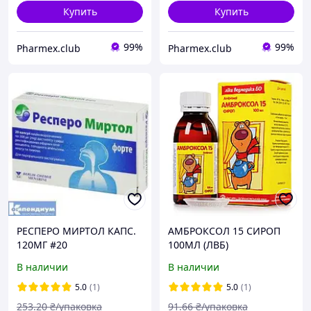
Купить
Купить
99%
99%
Pharmex.club
Pharmex.club
РЕСПЕРО МИРТОЛ КАПС.
АМБРОКСОЛ 15 СИРОП
120МГ #20
100МЛ (ЛВБ)
В наличии
В наличии
5.0
(1)
5.0
(1)
253
.20
₴/упаковка
91
.66
₴/упаковка