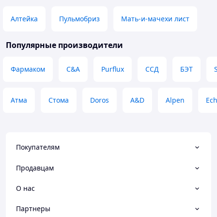
призначенням згідно з інструкцією.
Алтейка
Пульмобриз
Мать-и-мачехи лист
Популярные производители
Фармаком
C&A
Purflux
ССД
БЭТ
Атма
Стома
Doros
A&D
Alpen
Ec
Покупателям
Продавцам
О нас
Партнеры