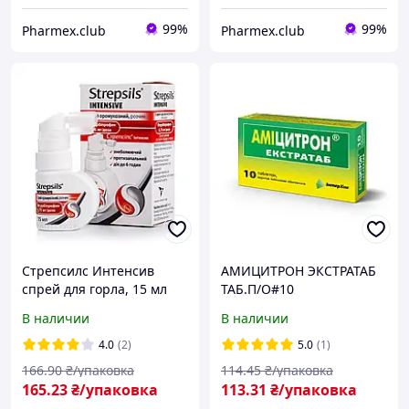
99%
99%
Pharmex.club
Pharmex.club
Стрепсилс Интенсив
АМИЦИТРОН ЭКСТРАТАБ
спрей для горла, 15 мл
ТАБ.П/О#10
В наличии
В наличии
4.0
(2)
5.0
(1)
166
.90
₴/упаковка
114
.45
₴/упаковка
165
.23
₴/упаковка
113
.31
₴/упаковка