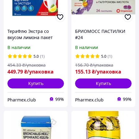
ТераФлю Экстра со
БРИОМОСС ПАСТИЛКИ
вкусом лимона пакет
#24
№10, Delpharm Orleans
В наличии
В наличии
5.0
(1)
5.0
(1)
454
.33
₴/упаковка
156
.70
₴/упаковка
449
.79
₴/упаковка
155
.13
₴/упаковка
Купить
Купить
99%
99%
Pharmex.club
Pharmex.club