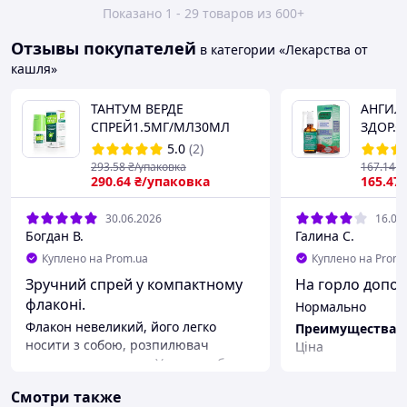
Показано 1 - 29 товаров из 600+
Отзывы покупателей
в категории «Лекарства от
кашля»
ТАНТУМ ВЕРДЕ
АНГИЛ
СПРЕЙ1.5МГ/МЛ30МЛ
ЗДОР.С
5.0
(2)
293
.58
₴/упаковка
167
.14
₴
290
.64
₴/упаковка
165
.47
30.06.2026
16.06
Богдан В.
Галина С.
Куплено на Prom.ua
Куплено на Prom.
Зручний спрей у компактному
На горло допо
флаконі.
Нормально
Флакон невеликий, його легко
Преимущества
носити з собою, розпилювач
Ціна
працює нормально. Упаковка була
ціла, термін придатності в порядку,
Смотри также
користуватися зручно за