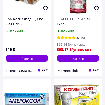
Бронхалик леденцы по
ОРАСЕПТ СПРЕЙ 1.4%
2,85 г №20
177МЛ
В наличии
В наличии
5.0
(5)
366
.84
₴/упаковка
310
₴
363
.17
₴/упаковка
Купить
Купить
99%
99%
аптека "Сила природи "
Pharmex.club