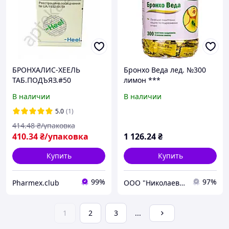
БРОНХАЛИС-ХЕЕЛЬ
Бронхо Веда лед. №300
ТАБ.ПОДЪЯЗ.#50
лимон ***
В наличии
В наличии
5.0
(1)
414
.48
₴/упаковка
410
.34
₴/упаковка
1 126
.24
₴
Купить
Купить
99%
97%
Pharmex.club
ООО "Николаев-фарм"
1
2
3
...