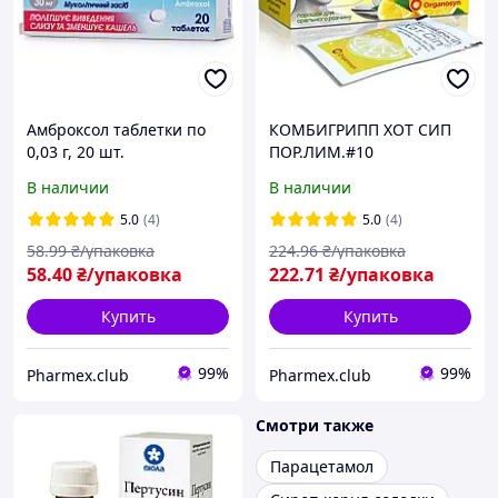
Амброксол таблетки по
КОМБИГРИПП ХОТ СИП
0,03 г, 20 шт.
ПОР.ЛИМ.#10
В наличии
В наличии
5.0
(4)
5.0
(4)
58
.99
₴/упаковка
224
.96
₴/упаковка
58
.40
₴/упаковка
222
.71
₴/упаковка
Купить
Купить
99%
99%
Pharmex.club
Pharmex.club
Смотри также
Парацетамол