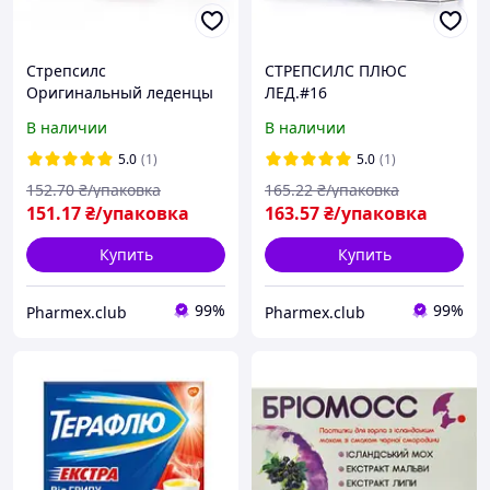
Стрепсилс
СТРЕПСИЛС ПЛЮС
Оригинальный леденцы
ЛЕД.#16
для горла, 24 шт.
В наличии
В наличии
5.0
(1)
5.0
(1)
152
.70
₴/упаковка
165
.22
₴/упаковка
151
.17
₴/упаковка
163
.57
₴/упаковка
Купить
Купить
99%
99%
Pharmex.club
Pharmex.club