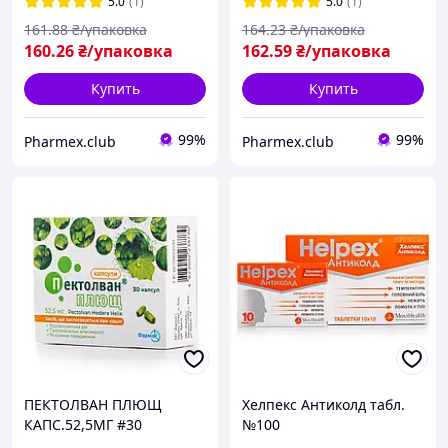
5.0
(1)
5.0
(1)
161
.88
₴/упаковка
164
.23
₴/упаковка
160
.26
₴/упаковка
162
.59
₴/упаковка
Купить
Купить
99%
99%
Pharmex.club
Pharmex.club
ПЕКТОЛВАН ПЛЮЩ
Хелпекс Антиколд табл.
КАПС.52,5МГ #30
№100