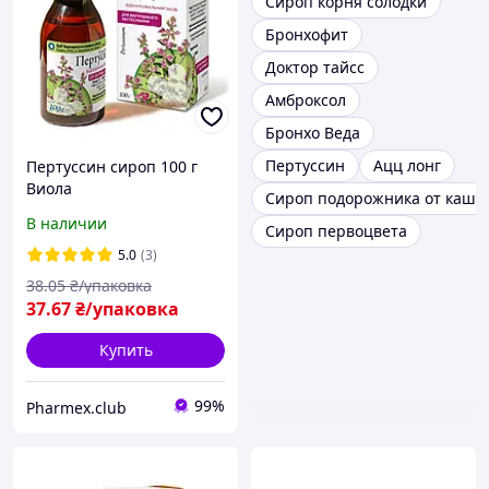
Сироп корня солодки
Бронхофит
Доктор тайсс
Амброксол
Бронхо Веда
Пертуссин
Ацц лонг
Пертуссин сироп 100 г
Виола
Сироп подорожника от кашл
В наличии
Сироп первоцвета
5.0
(3)
38
.05
₴/упаковка
37
.67
₴/упаковка
Купить
99%
Pharmex.club