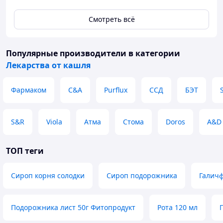
Смотреть всё
Популярные производители
в категории
Лекарства от кашля
Фармаком
C&A
Purflux
ССД
БЭТ
S&R
Viola
Атма
Стома
Doros
A&D
ТОП теги
Сироп корня солодки
Сироп подорожника
Галич
Подорожника лист 50г Фитопродукт
Рота 120 мл