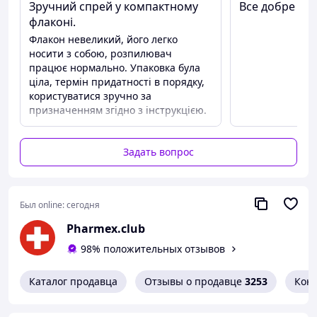
Постановка диагноза и выбор методики лечения
Зручний спрей у компактному
Все добре
осуществляется только врачом!
флаконі.
Мы не несем ответственности за возможные
Флакон невеликий, його легко
негативные последствия, возникшие в результате
носити з собою, розпилювач
использования информации, размещенной на сайте.
працює нормально. Упаковка була
Покупатель берет на себя риск повреждения/потери
ціла, термін придатності в порядку,
вследствие военных действий отправленного
користуватися зручно за
Поставщиком Товара, при этом Поставщик прилагает
призначенням згідно з інструкцією.
максимальные разумные усилия для документирования
такой потери и/или ее причины.
Задать вопрос
Наши клиенты
Был online:
сегодня
Pharmex.club
98% положительных отзывов
Каталог продавца
Отзывы о продавце
3253
Кон