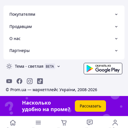
Покупателям
Продавцам
О нас
Партнеры
Тема
-
светлая
BETA
© Prom.ua — маркетплейс України, 2008-2026
Насколько
Рассказать
удобно на проме?