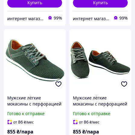
Купить
Купить
99%
99%
интернет магазин ОПТИМАЛЬНЫЙ ВЫБОР
интернет магазин ОПТИМАЛЬНЫЙ ВЫБОР
Мужские лёгкие
Мужские лёгкие
мокасины с перфорацией
мокасины с перфорацией
на шнуровке чёрные
на шнуровке чёрные
Готово к отправке
Готово к отправке
матовые на белой
матовые на белой
подошве 42
подошве 43
86
86
от
₴
/мес
от
₴
/мес
855
₴/пара
855
₴/пара