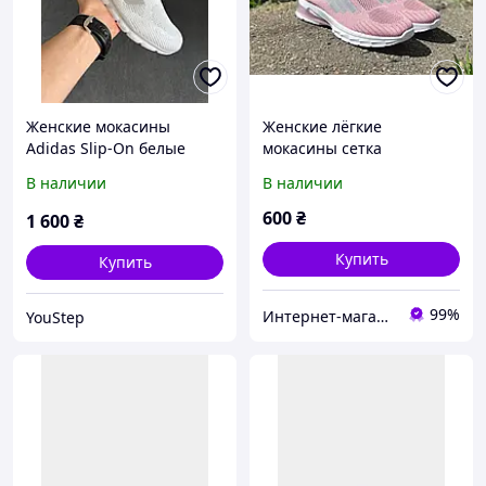
Женские мокасины
Женские лёгкие
Adidas Slip-On белые
мокасины сетка
текстильные Адис
В наличии
В наличии
Слипсон белые летние
слипоны без шнурков
600
₴
1 600
₴
легкие повседневные
мокасины на пн
Купить
Купить
99%
Интернет-магазин Chobitok
YouStep