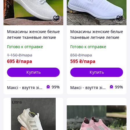
Мокасины женские белые
Мокасины женские белые
летние тканевые легкие
тканевые летние легкие
кроссовки Мокасини
сетка Мокасини жіночі
Готово к отправке
Готово к отправке
жіночі білі літні кросівки
білі літні текстильні легкі
(Код: М3250)
сітка (Код: М3235)
1 150
₴/пара
850
₴/пара
695
₴/пара
595
₴/пара
Купить
Купить
99%
99%
Максі - взуття зі знижками!
Максі - взуття зі знижками!