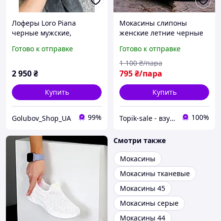
Лоферы Loro Piana
Мокасины слипоны
черные мужские,
женские летние черные
стильные замшевые
текстильные легкие
Готово к отправке
Готово к отправке
лоферы Лоро Пьяна,
Мокасини сліпони жіночі
премиальная мужская
літні чорні (Код: S3205)
1 100
₴/пара
обувь, легкие мокасины
2 950
₴
795
₴/пара
Loro Piana
Купить
Купить
99%
100%
Golubov_Shop_UA
Topik-sale - взуття зі знижками!
Смотри также
Мокасины
Мокасины тканевые
Мокасины 45
Мокасины серые
Мокасины 44