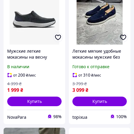
Мужские легкие
Легкие мягкие удобные
мокасины на весну
мокасины мужские без
Skechers (205356 NVY)
застежки деловые
В наличии
Готово к отправке
замшевые лоферы на
плоской подошве для
200
310
от
₴
/мес
от
₴
/мес
парня
4 399
₴
3 799
₴
1 999
₴
3 099
₴
Купить
Купить
98%
100%
NovaPara
topixua