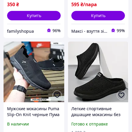
350
₴
595
₴/пара
Купить
Купить
96%
99%
familyshopua
Максі - взуття зі знижками!
Мужские мокасины Puma
Легкие спортивные
Slip-On Knit черные Пума
дашащие мокасины без
Слип Книт тапки слипоны
задника 39-46 размер
В наличии
Готово к отправке
летние текстильные