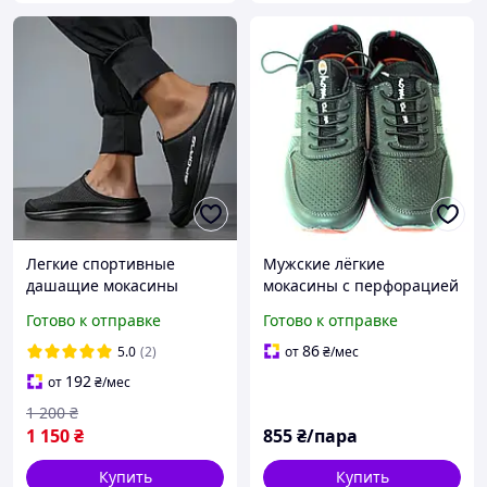
Легкие спортивные
Мужские лёгкие
дашащие мокасины
мокасины с перфорацией
мужские без задника
на шнуровке чёрные
Готово к отправке
Готово к отправке
матовые 40
86
5.0
(2)
от
₴
/мес
192
от
₴
/мес
1 200
₴
1 150
₴
855
₴/пара
Купить
Купить