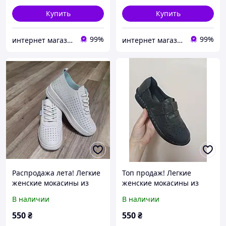
Купить
Купить
99%
99%
интернет магазин ОПТИМАЛЬНЫЙ ВЫБОР
интернет магазин ОПТИМАЛЬНЫЙ ВЫБОР
Распродажа лета! Легкие
Топ продаж! Легкие
женские мокасины из
женские мокасины из
эко-кожи на шнуровке
эко-кожи на липучке с
В наличии
В наличии
перфорацией дышащей в
гибкой подошвой
39 размере Бежевые
Коричневые
550
₴
550
₴