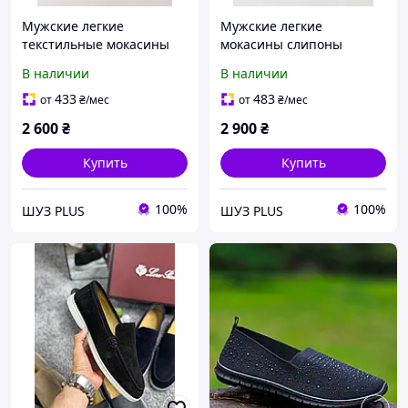
Мужские легкие
Мужские легкие
текстильные мокасины
мокасины слипоны
Skechers Parson 50.5
Skechers Bobs B Flex 49.5
В наличии
В наличии
размер
размер
433
483
от
₴
/мес
от
₴
/мес
2 600
₴
2 900
₴
Купить
Купить
100%
100%
ШУЗ PLUS
ШУЗ PLUS