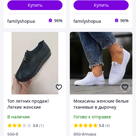
Купить
Купить
96%
96%
familyshopua
familyshopua
Топ летних продаж!
Мокасины женские белые
Легкие женские
тканевые в дырочку
мокасины из эко-кожи на
Мокасини жіночі білі
В наличии
Готово к отправке
шнуровке с гибкой
текстильні в дірочку
подошвой Черные
сліпони (Код: М1676)
3.0
(1)
5.0
(4)
550
₴
850
₴/пара