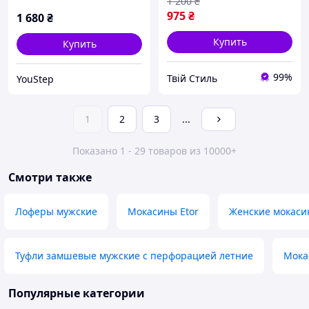
мокасины легкие
1 200
₴
дышащие на каждый
975
₴
1 680
₴
день
Купить
Купить
99%
Твій Стиль
YouStep
1
2
3
...
Показано 1 - 29 товаров из 10000+
Смотри также
Лоферы мужские
Мокасины Etor
Женские мокас
Туфли замшевые мужские с перфорацией летние
Мока
Популярные категории