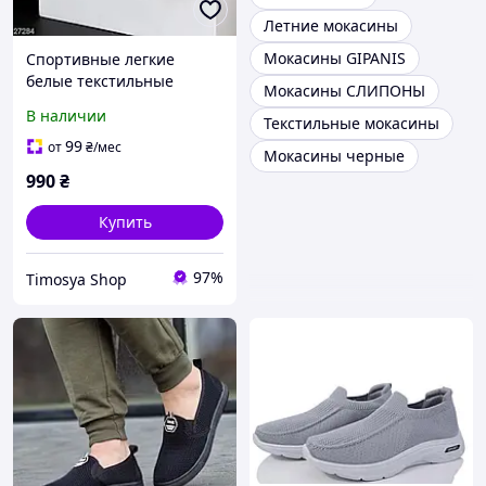
Летние мокасины
Мокасины GIPANIS
Спортивные легкие
белые текстильные
Мокасины СЛИПОНЫ
мокасины с перфорацией
В наличии
Текстильные мокасины
99
от
₴
/мес
Мокасины черные
990
₴
Купить
97%
Timosya Shop