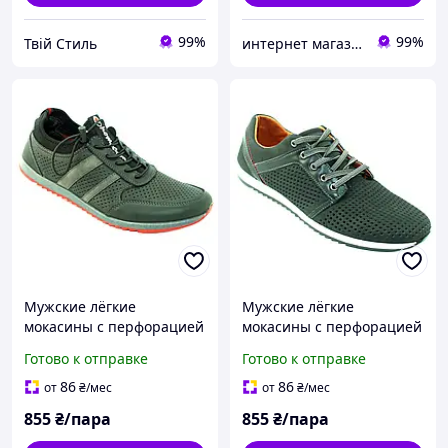
99%
99%
Твій Стиль
интернет магазин ОПТИМАЛЬНЫЙ ВЫБОР
Мужские лёгкие
Мужские лёгкие
мокасины с перфорацией
мокасины с перфорацией
на шнуровке чёрные
на шнуровке чёрные
Готово к отправке
Готово к отправке
матовые 43
матовые на белой
подошве 41
86
86
от
₴
/мес
от
₴
/мес
855
₴/пара
855
₴/пара