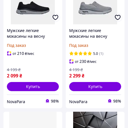
Мужские легкие
Мужские легкие
мокасины на весну
мокасины на весну
Skechers (205345 BLK)
Skechers (205345 GRY)
Под заказ
Под заказ
210
от
₴
/мес
5.0
(1)
230
от
₴
/мес
4 199
₴
4 199
₴
2 099
₴
2 299
₴
Купить
Купить
98%
98%
NovaPara
NovaPara