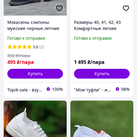
Мокасины слипоны
Размеры 40, 41, 42, 43
мужские черные летние
Комфортные легкие
сетка легкие Мокасини
серые мокасины - носки,
Готово к отправке
Готово к отправке
сліпони чоловічі чорні
текстиль сетка, на
літні сітка (Код: S3156)
подошве из пены
5.0
(2)
850
₴/пара
495
₴/пара
1 495
₴/пара
Купить
Купить
100%
98%
Topik-sale - взуття зі знижками!
"Мои туфли" - интернет магазин обуви на все случаи жизни.