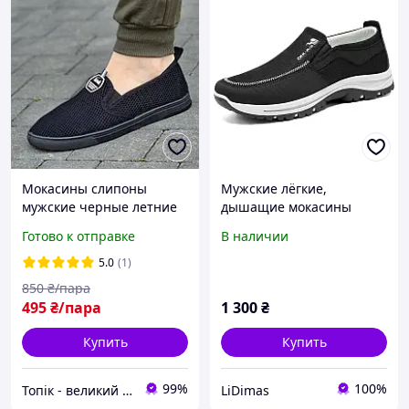
Мокасины слипоны
Мужские лёгкие,
мужские черные летние
дышащие мокасины
сетка легкие Мокасини
Готово к отправке
В наличии
сліпони чоловічі чорні
літні сітка (Код: 3156тк)
5.0
(1)
850
₴/пара
495
₴/пара
1 300
₴
Купить
Купить
99%
100%
Топік - великий вибір взуття для чоловіків і жінок
LiDimas