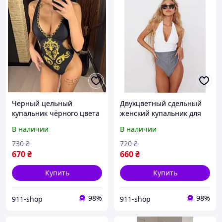
Черный цельный
Двухцветный сдельный
купальник чёрного цвета
женский купальник для
с орнаментом
пляжа с v-образным
В наличии
В наличии
вырезом с завязкой на
шеи
730
₴
720
₴
670
₴
660
₴
Купить
Купить
98%
98%
911-shop
911-shop