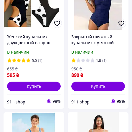
Женский купальник
Закрытый пляжный
двухцветный в горох
купальник с утяжкой
животика
В наличии
В наличии
5.0
(1)
1.0
(1)
655
₴
950
₴
595
₴
890
₴
Купить
Купить
98%
98%
911-shop
911-shop