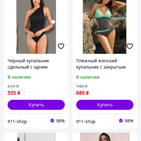
Черный купальник
Пляжный женский
сдельный с одним
купальник с закрытым
открытым плечом
животом и крытыми
В наличии
В наличии
боками на завязке
615
₴
740
₴
555
₴
680
₴
Купить
Купить
98%
98%
911-shop
911-shop