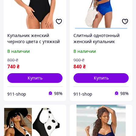
Купальник женский
Слитный однотонный
черного цвета с утяжкой
женский купальник
большого размеров S-5XL
В наличии
В наличии
800
₴
900
₴
740
₴
840
₴
Купить
Купить
98%
98%
911-shop
911-shop