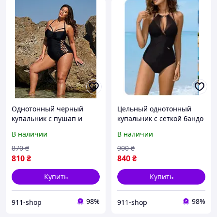
Однотонный черный
Цельный однотонный
купальник с пушап и
купальник с сеткой бандо
косточками размер XL-4XL
цвет черный
В наличии
В наличии
870
₴
900
₴
810
₴
840
₴
Купить
Купить
98%
98%
911-shop
911-shop