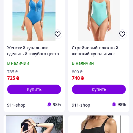
Женский купальник
Стрейчевый пляжный
сдельный голубого цвета
женский купальник с
с вкладышами
открытой спиной цвет
В наличии
В наличии
голубой
785
₴
800
₴
725
₴
740
₴
Купить
Купить
98%
98%
911-shop
911-shop