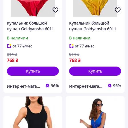
Купальник большой
Купальник большой
пушап Goldyansha 6011
пушап Goldyansha 6011
красный 44 46 48 50 52
желтый 44 46 48 50 52
В наличии
В наличии
украинский размер
украинский размер
77
77
от
₴
/мес
от
₴
/мес
814
₴
814
₴
768
₴
768
₴
Купить
Купить
96%
96%
Интернет-магазин «Модный шоппинг»
Интернет-магазин «Модный шоппинг»