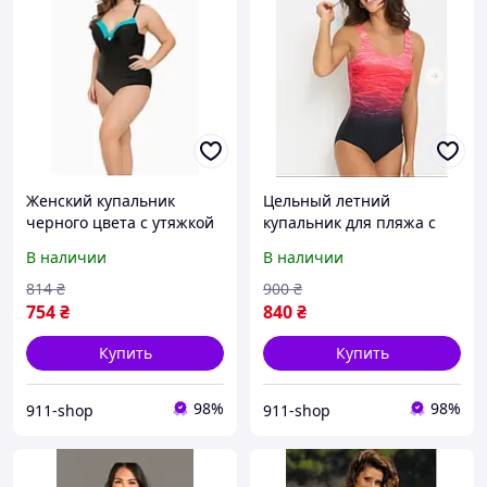
Женский купальник
Цельный летний
черного цвета с утяжкой
купальник для пляжа с
на бретелях
эффектом омбре с
В наличии
В наличии
переплетом на спине
814
₴
900
₴
754
₴
840
₴
Купить
Купить
98%
98%
911-shop
911-shop