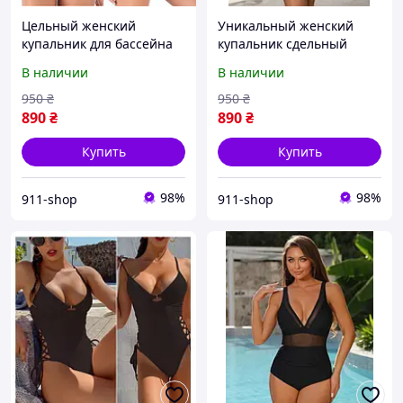
Цельный женский
Уникальный женский
купальник для бассейна
купальник сдельный
зеленого цвета с легким
В наличии
В наличии
платицем большие
размеры
950
₴
950
₴
890
₴
890
₴
Купить
Купить
98%
98%
911-shop
911-shop