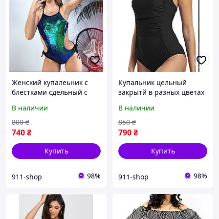
Женский купалеьник с
Купальник цельный
блестками сдельный с
закрытй в разных цветах
открытой спиной
больших размеров
В наличии
В наличии
800
₴
850
₴
740
₴
790
₴
Купить
Купить
98%
98%
911-shop
911-shop