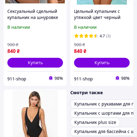
Сексуальный сдельный
Цельный купальник с
купальник на шнуровке
утяжкой цвет черный
В наличии
В наличии
4.7
(3)
900
₴
900
₴
840
₴
840
₴
Купить
Купить
98%
98%
911-shop
911-shop
Смотри также
Купальник с рукавами для п
Купальник с шортами для пл
Купальник plus size
Купальник для бассейна с ш