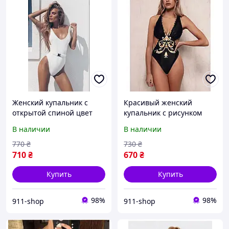
Женский купальник с
Красивый женский
открытой спиной цвет
купальник с рисунком
белый
спереди и оголенными
В наличии
В наличии
боками
770
₴
730
₴
710
₴
670
₴
Купить
Купить
98%
98%
911-shop
911-shop