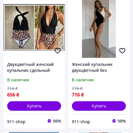
Двухцветный женский
Женский купальник
купальник сдельный
двухцветный без
косточек
В наличии
В наличии
716
₴
776
₴
656
₴
716
₴
Купить
Купить
98%
98%
911-shop
911-shop