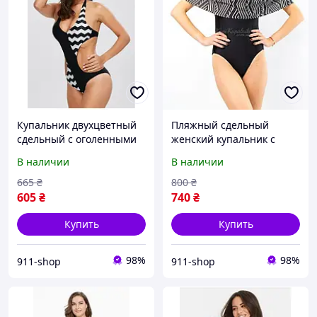
Купальник двухцветный
Пляжный сдельный
сдельный с оголенными
женский купальник с
боками
открытыми плечами
В наличии
В наличии
665
₴
800
₴
605
₴
740
₴
Купить
Купить
98%
98%
911-shop
911-shop