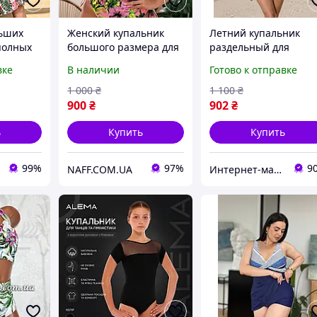
льших
Женский купальник
Летний купальник
полных
большого размера для
раздельный для
льный с
полных девушек с
полных женщин, син
вке
В наличии
Готово к отправке
ект
принтом,
белого цвета с
ника
цветочным принтом,
1 000
₴
1 100
₴
размер 58
900
₴
902
₴
ь
Купить
Купить
99%
97%
9
NAFF.COM.UA
Интернет-магазин "Кларисса"