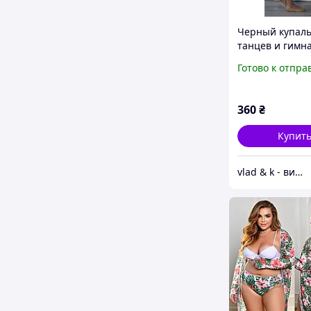
Черный купаль
танцев и гимн
детский с коро
Готово к отпра
рукавом и вста
сетки Vlad&K
360
₴
Купит
vlad & k - виробник дитячого взуття та одягу для танців і гімнастики