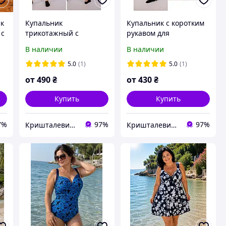
ик
Купальник
Купальник с коротким
 с
трикотажный с
рукавом для
длинным рукавом
гимнастики и танцев,
В наличии
В наличии
(черный), трехко-
черный, трикотаж
гимнастический,
5.0
(1)
5.0
(1)
купальник для танцев,
от
490
₴
от
430
₴
гимнастики,
хореографии
Купить
Купить
7%
97%
97%
Кришталевий черевичок
Кришталевий черевичок