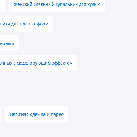
а
Женский сдельный купальник для худых
ники для полных форм
черный
полных с моделирующим эффектом
Пляжная одежда и парео