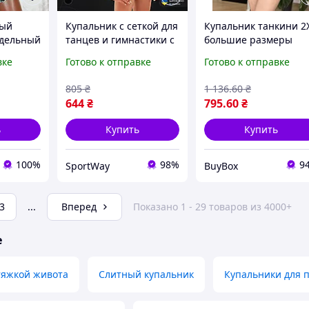
лый
Купальник с сеткой для
Купальник танкини 2
здельный
танцев и гимнастики с
большие размеры
коротким рукавом из
закрытый купальный
вке
Готово к отправке
Готово к отправке
стьями,
хлопка ALEMA рост 110-
костюм с шортами дл
, мягкая
146см черный
полных женщин
805
₴
1 136
.60
₴
пляжная одежда
644
₴
795
.60
₴
ь
Купить
Купить
100%
98%
9
SportWay
BuyBox
3
...
Вперед
Показано 1 - 29 товаров из 4000+
е
тяжкой живота
Слитный купальник
Купальники для 