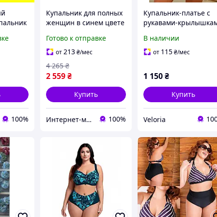
ый
Купальник для полных
Купальник-платье с
пальник
женщин в синем цвете
рукавами-крылышка
ров с
с высокими трусиками
плюс сайз, закрытый
вке
Готово к отправке
В наличии
й,
(85D, 90D)
цветочный купальни
ный
для полных женщин
213
115
от
₴
/мес
от
₴
/мес
ка на
4 265
₴
 для
2 559
₴
1 150
₴
ь
Купить
Купить
100%
100%
10
Интернет-магазин "OnLady"
Veloria