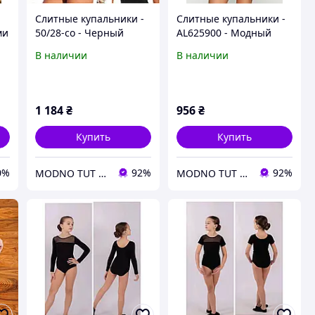
Слитные купальники -
Слитные купальники -
ми
50/28-со - Черный
AL625900 - Модный
батальный сдельный
красивый кружевной
В наличии
В наличии
к
купальник с утяжкой
яркий слитный
купальник
1 184
₴
956
₴
Купить
Купить
0%
92%
92%
MODNO TUT - Интернет магазин женской одежды, товаров для детей
MODNO TUT - Интернет магазин женской одежды, товаров для детей