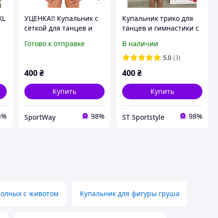
XL
УЦЕНКА!! Купальник с
Купальник трико для
сеткой для танцев и
танцев и гимнастики с
гимнастики с коротким
сеткой
Готово к отправке
В наличии
я
рукавом из хлопка
ALEMA на рост 128 см
5.0
(3)
400
₴
400
₴
Купить
Купить
4%
98%
98%
SportWay
ST Sportstyle
полных с животом
Купальник для фигуры груша