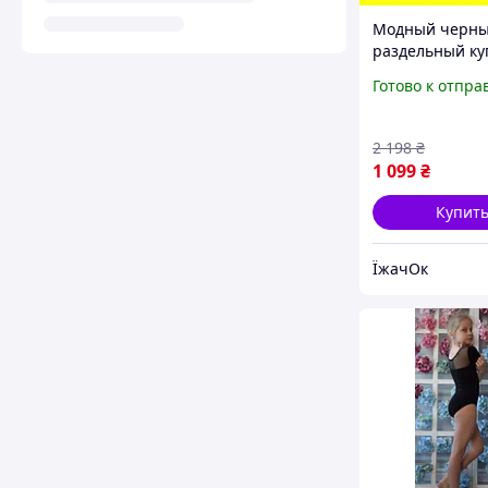
Модный черн
раздельный ку
больших разме
Готово к отпра
высокой талие
Летний стиль
купальник чаш
2 198
₴
большую грудь
1 099
₴
полных
Купит
ЇжачОк