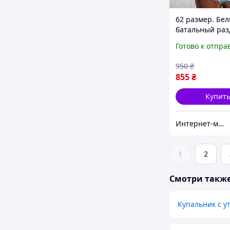
62 размер. Бе
батальный ра
купальник, с
Готово к отпра
пальмовыми ли
для полных дам
950
₴
чашка
855
₴
Купит
Интернет-магазин Nova Moda
1
2
Смотри такж
Купальник с у