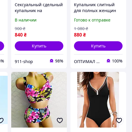
Сексуальный сдельный
Купальник слитный
купальник на
для полных женщин
шнуровке
черный с кружевом и
В наличии
Готово к отправке
сетчатой вставкой 434-
02
900
₴
1 080
₴
840
₴
880
₴
Купить
Купить
8%
98%
100%
911-shop
ОПТИМАЛ 💛💙