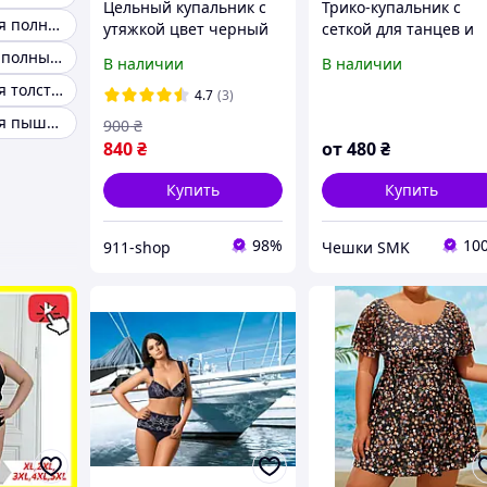
Цельный купальник с
Трико-купальник с
Купальники для полных женщин за 50
утяжкой цвет черный
сеткой для танцев и
гимнастики из
Купальник для полных девушек
В наличии
В наличии
хб.трикотажа
Купальники для толстых
4.7
(3)
Купальники для пышных дам
900
₴
840
₴
от
480
₴
Купить
Купить
98%
10
911-shop
Чешки SMK