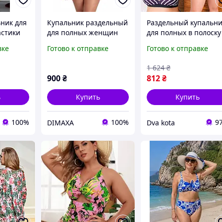
ник для
Купальник раздельный
Раздельный купальн
астики
для полных женщин
для полных в полоску
тким
Carina синий с
завязкой на шее с
вке
Готово к отправке
Готово к отправке
вкой из
принтом голубой
высокой посадкой
бифлекс черный
1 624
₴
900
₴
812
₴
ь
Купить
Купить
100%
100%
9
DIMAXA
Dva kota