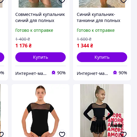
Совместный купальник
Синий купальник-
синий для полных
танкини для полных
е-
женщин с узором
женщин размер 66,68 с
Готово к отправке
Готово к отправке
листья, размер 6XL
красивым рисунком.
1 400
₴
1 600
₴
1 176
₴
1 344
₴
Купить
Купить
0%
90%
90%
Интернет-магазин "Кларисса"
Интернет-магазин "Кларисса"