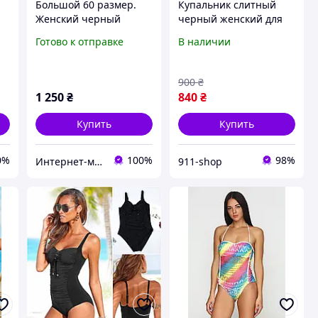
Большой 60 размер.
Купальник слитный
Женский черный
черный женский для
раздельный купальник
лета с сеткой
Готово к отправке
В наличии
для полных женщин с
красивым узором
900
₴
1 250
₴
840
₴
Купить
Купить
0%
100%
98%
Интернет-магазин Паула
911-shop