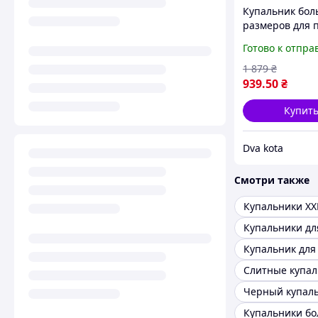
Купальник бо
размеров для 
раздельный с 
Готово к отпра
леопардовый к
купальник и ту
1 879
₴
сетка
939
.50
₴
Купит
Dva kota
Смотри также
Купальники XX