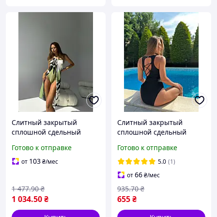
Слитный закрытый
Слитный закрытый
сплошной сдельный
сплошной сдельный
женский купальник
женский купальник
Готово к отправке
Готово к отправке
зеленый с парео
черный роскошный
пляжный комплект
съемные чашки высокого
103
от
₴
/мес
5.0
(1)
модный атласный
качества
66
от
₴
/мес
1 477
.90
₴
935
.70
₴
1 034
.50
₴
655
₴