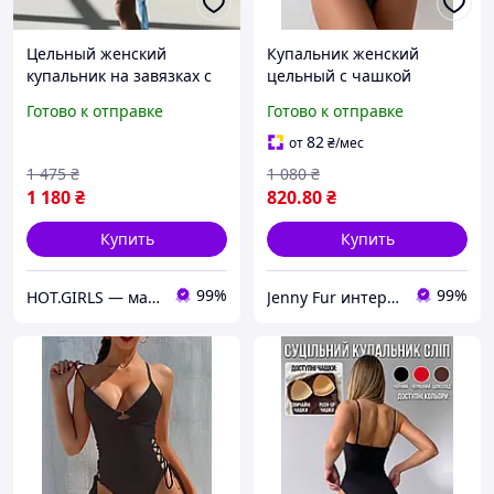
Цельный женский
Купальник женский
купальник на завязках с
цельный с чашкой
полупрозрачным парео и
Черный S
Готово к отправке
Готово к отправке
красивым принтом
мягкий и приятный к телу
82
от
₴
/мес
слитный купальник
1 475
₴
1 080
₴
1 180
₴
820
.80
₴
Купить
Купить
99%
99%
HOT.GIRLS — магазин женского белья, купальников и стильных образов для уверенных в себе девушек.
Jenny Fur интернет-магазин одежды