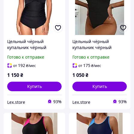
Цельный чёрный
Цельный чёрный
купальник чёрный
купальник чёрный
слитный купальник
слитный купальник
Готово к отправке
Готово к отправке
женский чёрного цвета
женский чёрного цвета
192
175
от
₴
/мес
от
₴
/мес
1 150
₴
1 050
₴
Купить
Купить
93%
93%
Lex.store
Lex.store