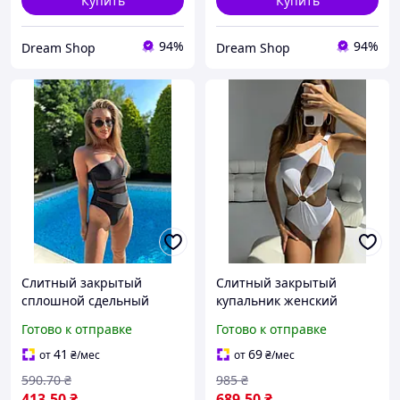
Купить
Купить
94%
94%
Dream Shop
Dream Shop
Слитный закрытый
Слитный закрытый
сплошной сдельный
купальник женский
купальник женский
белый итальянский
Готово к отправке
Готово к отправке
черный съемные чашки
бифлекс с поролоновыми
роскошный стильный
чашками.
41
69
от
₴
/мес
от
₴
/мес
пляжный
590
.70
₴
985
₴
413
.50
₴
689
.50
₴