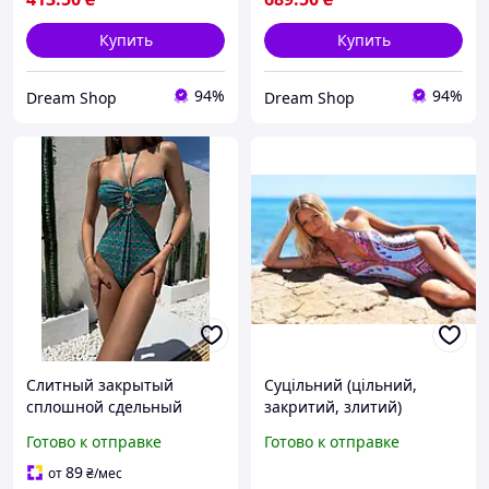
Купить
Купить
94%
94%
Dream Shop
Dream Shop
Слитный закрытый
Суцільний (цільний,
сплошной сдельный
закритий, злитий)
купальник женский
жіночий купальник р.M
Готово к отправке
Готово к отправке
комплект с парео
(42-44), етнічний принт
пляжный итальянский
89
от
₴
/мес