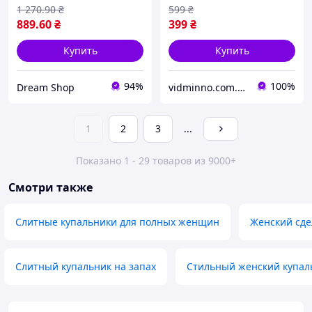
бифлекс шифон
1 270
.90
₴
599
₴
889
.60
₴
399
₴
Купить
Купить
94%
100%
Dream Shop
vidminno.com.ua - відмінний одяг для всієї родини
1
2
3
...
Показано 1 - 29 товаров из 9000+
Смотри также
Слитные купальники для полных женщин
Женский сде
Слитный купальник на запах
Стильный женский купал