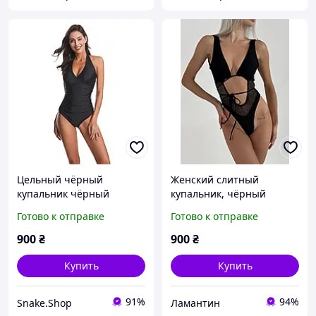
Цельный чёрный
Женский слитный
купальник чёрный
купальник, чёрный
слитный купальник
купальник цельный,
Готово к отправке
Готово к отправке
женский чёрного цвета
купальник чёрного цвета
с вырезом
900
₴
900
₴
Купить
Купить
91%
94%
Snake.Shop
Ламантин