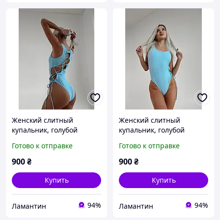
Женский слитный
Женский слитный
купальник, голубой
купальник, голубой
купальник цельный,
купальник цельный,
Готово к отправке
Готово к отправке
купальник голубого цвета
купальник голубого цвета
с вырезом
с вырезом
900
₴
900
₴
Купить
Купить
94%
94%
Ламантин
Ламантин