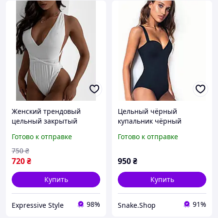
Женский трендовый
Цельный чёрный
цельный закрытый
купальник чёрный
купальник в стиле скимс
слитный купальник
Готово к отправке
Готово к отправке
бифлекс молочный
женский чёрного цвета
черный S-L
750
₴
720
₴
950
₴
Купить
Купить
98%
91%
Expressive Style
Snake.Shop