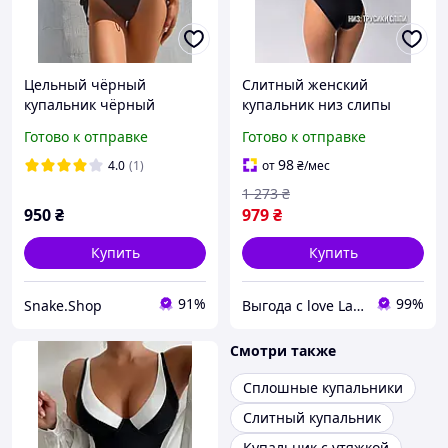
Цельный чёрный
Слитный женский
купальник чёрный
купальник низ слипы
слитный купальник
закрыт с утяжкой
Готово к отправке
Готово к отправке
женский чёрного цвета
двойной бифлекс
слитный купальник
98
4.0
(1)
от
₴
/мес
1 273
₴
950
₴
979
₴
Купить
Купить
91%
99%
Snake.Shop
Выгода с love Lab Интернет-магазин смелых подарков
Смотри также
Сплошные купальники
Слитный купальник
Купальник с утяжкой