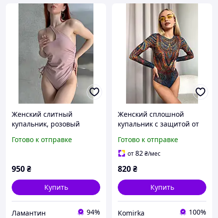
Женский слитный
Женский сплошной
купальник, розовый
купальник с защитой от
купальник цельный,
солнца, Купальник с
Готово к отправке
Готово к отправке
купальник розового цвета
длинным рукавом в
с вырезом
сеточку и SPF 50 защитой,
82
от
₴
/мес
Закрытый купальник
950
₴
820
₴
женский
Купить
Купить
94%
100%
Ламантин
Komirka