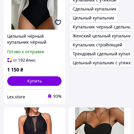
Сдельный купальник
Цельный купальник
Купальник черный сдельный
Женский цельный купальник
Цельный чёрный
купальник чёрный
Купальник стройнящий
слитный купальник
Готово к отправке
Трендовый сдельный купаль
женский чёрного цвета
192
от
₴
/мес
Цельный купальник с утяжко
1 150
₴
Купить
93%
Lex.store