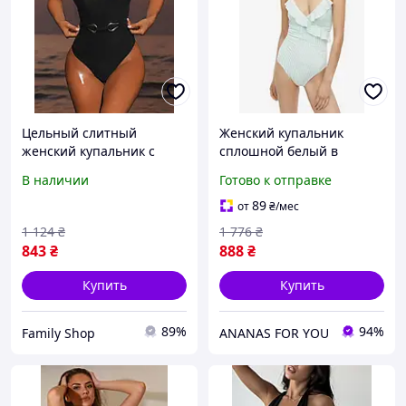
Цельный слитный
Женский купальник
женский купальник с
сплошной белый в
тонкими бретелями
полоску р. 42/44 H&M
В наличии
Готово к отправке
черный стильный с
Закрытые купальники с
поясом, размер S
утяжкой
89
от
₴
/мес
1 124
₴
1 776
₴
843
₴
888
₴
Купить
Купить
89%
94%
Family Shop
ANANAS FOR YOU