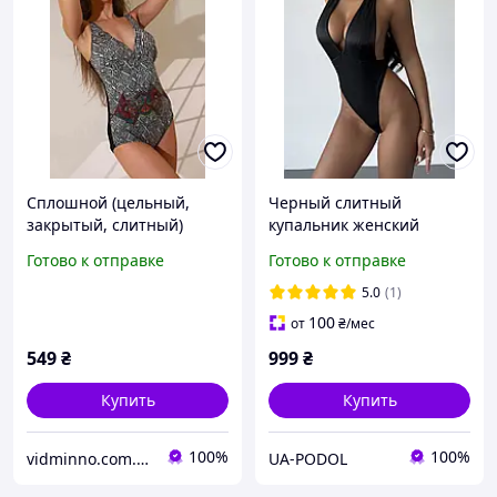
Сплошной (цельный,
Черный слитный
закрытый, слитный)
купальник женский
купальник женский р.S
закрытый с глубоким V-
Готово к отправке
Готово к отправке
(40-42), 60002,
вырезом и открытой
уплотненная чашка
спиной S
5.0
(1)
100
от
₴
/мес
549
₴
999
₴
Купить
Купить
100%
100%
vidminno.com.ua - відмінний одяг для всієї родини
UA-PODOL