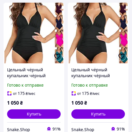
Цельный чёрный
Цельный чёрный
купальник чёрный
купальник чёрный
слитный купальник
слитный купальник
Готово к отправке
Готово к отправке
женский чёрного цвета
женский чёрного цвета
175
175
от
₴
/мес
от
₴
/мес
1 050
₴
1 050
₴
Купить
Купить
91%
91%
Snake.Shop
Snake.Shop