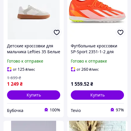
Детские кроссовки для
Футбольные кроссовки
мальчика Lefties 35 Белые
SP-Sport 2351-1-2 для
(26022102I)
мальчиков размер 35
Готово к отправке
Готово к отправке
оранжевый-белый
125
260
от
₴
/мес
от
₴
/мес
1 699
₴
1 249
₴
1 559
.52
₴
Купить
Купить
100%
97%
Бубочка
Tevio