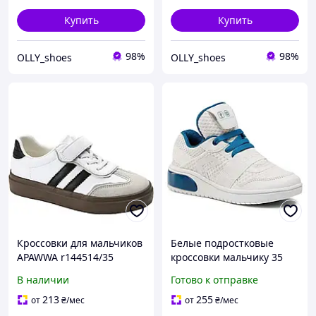
Купить
Купить
98%
98%
OLLY_shoes
OLLY_shoes
Кроссовки для мальчиков
Белые подростковые
APAWWA r144514/35
кроссовки мальчику 35
Белый 35 размер
размер Geox. Дышащие
В наличии
Готово к отправке
кроссовки сеточка
213
255
от
₴
/мес
от
₴
/мес