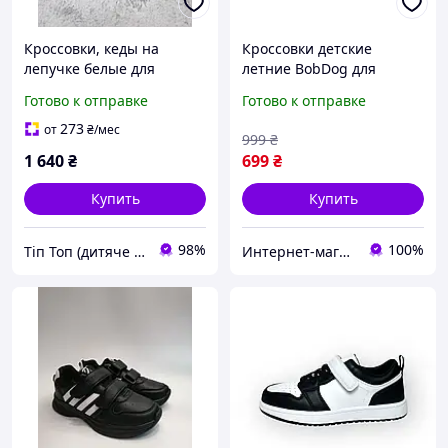
Кроссовки, кеды на
Кроссовки детские
лепучке белые для
летние BobDog для
мальчика и девочки
мальчика белые сетка
Готово к отправке
Готово к отправке
очень легкие и удобные
шнуровка с фиксатором
кожаные Размер 31-35
размер 35 (21.6 см)
273
от
₴
/мес
999
₴
1 640
₴
699
₴
Купить
Купить
98%
100%
Тіп Топ (дитяче взуття)
Интернет-магазин детской одежды и обуви