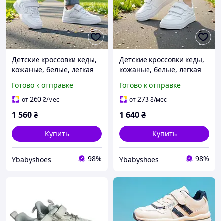
Детские кроссовки кеды,
Детские кроссовки кеды,
кожаные, белые, легкая
кожаные, белые, легкая
обувь для мальчиков и
обувь для мальчиков и
Готово к отправке
Готово к отправке
девушек на липучке в
девушек на липучке в
розмер: 32-35
розмер: 31-35
260
273
от
₴
/мес
от
₴
/мес
1 560
₴
1 640
₴
Купить
Купить
98%
98%
Ybabyshoes
Ybabyshoes