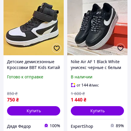
Детские демисезонные
Nike Air AF 1 Black White
Кроссовки BBT Kids Китай
унисекс черные с белым
68038 Для мальчиков
кроссовками для
Готово к отправке
В наличии
Белый размер 35
мальчика размер 39/25см
144
от
₴
/мес
850
₴
1 600
₴
750
₴
1 440
₴
Купить
Купить
100%
89%
Дядя Федор
ExpertShop