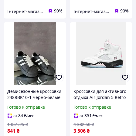
90%
90%
Інтернет-магазин Look 100 Clothes
Інтернет-магазин Look 100 Clothes
Демисезонные кроссовки
Кроссовки для активного
248RBK10-1 черно-белые
отдыха Air Jordan 5 Retro
для женщин стильные и
'35th Anniversary'
Готово к отправке
Готово к отправке
удобные с платформой
HQ7978-102 из кожи
3,5 см
белые Вьетнам
84
351
от
₴
/мес
от
₴
/мес
1 051
.25
₴
4 382
.50
₴
841
₴
3 506
₴