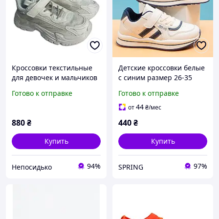
Кроссовки текстильные
Детские кроссовки белые
для девочек и мальчиков
с синим размер 26-35
подростков Bessky 2459-5
Готово к отправке
Готово к отправке
белые 32,33,34,34,35,37 р
44
от
₴
/мес
880
₴
440
₴
Купить
Купить
94%
97%
Непосидько
SPRING