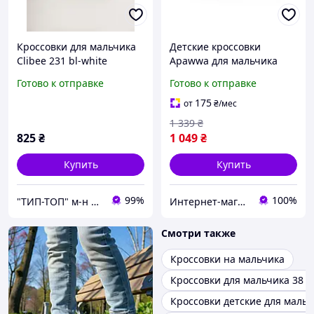
Кроссовки для мальчика
Детские кроссовки
Clibee 231 bl-white
Apawwa для мальчика
черные р.35
бело-черные на липучке
Готово к отправке
Готово к отправке
и шнуровке, с кожаной
стелькой и супинатором
175
от
₴
/мес
размер 35 (22.3 см)
1 339
₴
825
₴
1 049
₴
Купить
Купить
99%
100%
"ТИП-ТОП" м-н детской и подростковой обуви
Интернет-магазин детской одежды и обуви
Смотри также
Кроссовки на мальчика
Кроссовки для мальчика 38 
Кроссовки детские для маль