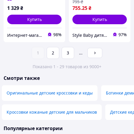
795
₴
1 329
₴
755
.25
₴
Купить
Купить
98%
97%
Интернет-магазин брендовой обуви ShoesLike
Style Baby дитячий магазин
1
2
3
...
Показано 1 - 29 товаров из 9000+
Смотри также
Оригинальные детские кроссовки и кеды
Ботинки дем
Кроссовки кожаные детские для мальчиков
Детские ке
Популярные категории