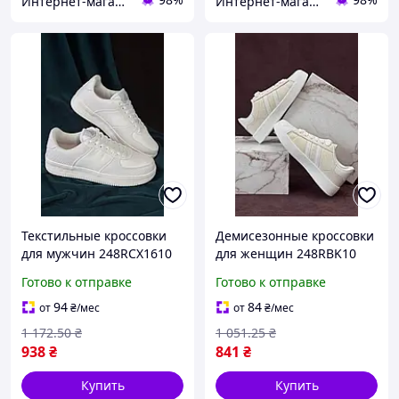
Интернет-магазин брендовой обуви ShoesLike
Интернет-магазин брендовой обуви ShoesLike
Текстильные кроссовки
Демисезонные кроссовки
для мужчин 248RCX1610
для женщин 248RBK10
белые с высотой
бежево-белые с
Готово к отправке
Готово к отправке
платформы 3,5 см для
платформой 3.5 см из
активного отдыха
качественных
94
84
от
₴
/мес
от
₴
/мес
материалов
1 172
.50
₴
1 051
.25
₴
938
₴
841
₴
Купить
Купить