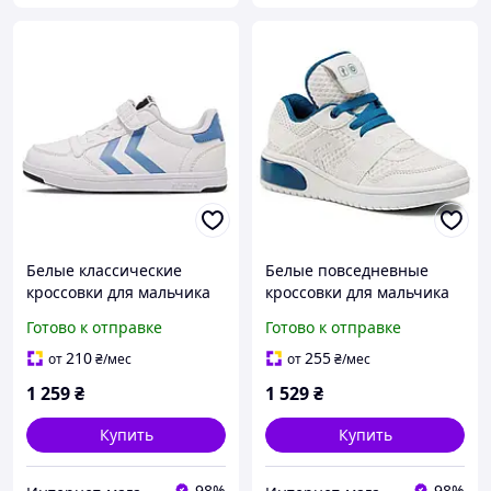
Белые классические
Белые повседневные
кроссовки для мальчика
кроссовки для мальчика
35 размер Hummel.
Geox. Дышащие
Готово к отправке
Готово к отправке
Подростковые
кроссовки сетка 33-35 р
повседневные кроссовки
210
255
от
₴
/мес
от
₴
/мес
1 259
₴
1 529
₴
Купить
Купить
98%
98%