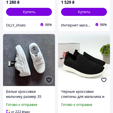
1 280
₴
1 529
₴
Купить
Купить
98%
98%
OLLY_shoes
Интернет-магазин брендовой обуви ShoesLike
Белые кроссовки
Черные кроссовки
мальчику размер 35
слипоны для мальчика и
Hummel. Подростковые
девочки на белой
Готово к отправке
Готово к отправке
кроссовки на липучке
подошве
222
от
₴
/мес