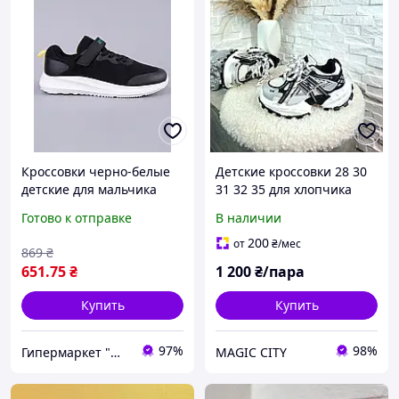
Кроссовки черно-белые
Детские кроссовки 28 30
детские для мальчика
31 32 35 для хлопчика
летние легкие сетка
Готово к отправке
В наличии
(KT80-3)
200
от
₴
/мес
869
₴
651
.75
₴
1 200
₴/пара
Купить
Купить
97%
98%
Гипермаркет "Материк"
MAGIC CITY