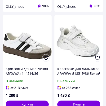
98%
98%
OLLY_shoes
OLLY_shoes
Кроссовки для мальчиков
Кроссовки для мальчиков
APAWWA r144514/36
APAWWA G1851P/36 Белый
Белый 36 размер
36 размер
В наличии
В наличии
213
238
от
₴
/мес
от
₴
/мес
1 280
₴
1 430
₴
Купить
Купить