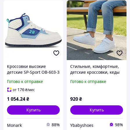
Кроссовки высокие
Стильные, комфортные,
детские SP-Sport OB-603-3
детские кроссовки, кеды
размер 36 белый-синий-
на липучке для мальчика
Готово к отправке
Готово к отправке
голубой для активного
в РаЗМЕРЕ: 32-36
отдыха
176
от
₴
/мес
1 054
.24
₴
920
₴
Купить
Купить
88%
98%
Monark
Ybabyshoes