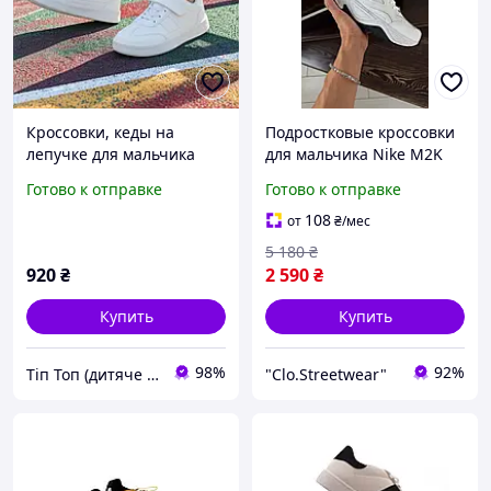
Кроссовки, кеды на
Подростковые кроссовки
лепучке для мальчика
для мальчика Nike M2K
очень легкие и удобные .
Tekno, демисезонные
Готово к отправке
Готово к отправке
Размер 32-36
кроссовки на мальчика,
белые кроссовки Nike
108
от
₴
/мес
5 180
₴
920
₴
2 590
₴
Купить
Купить
98%
92%
Тіп Топ (дитяче взуття)
"Clo.Streetwear"