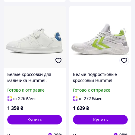
Белые кроссовки для
Белые подростковые
мальчика Hummel.
кроссовки Hummel.
Подростковые белые
Летние кроссовки для
Готово к отправке
Готово к отправке
кеды размер 36
мальчика размер 36
226
272
от
₴
/мес
от
₴
/мес
1 359
₴
1 629
₴
Купить
Купить
98%
98%