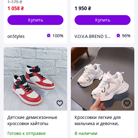
1 175
₴
1 058
₴
1 950
₴
Купить
Купить
100%
96%
onStyles
V.O.V.A.BREND SHOP — магазин современной и стильной обуви для всей семьи!
Детские демисезонные
Кроссовки легкие для
кроссовки хайтопы
мальчика и девочки,
красно-белые для
детские белые, экокожа и
Готово к отправке
В наличии
мальчиков 31,33,34,36
текстиль, размер от 21 до