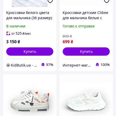
Кроссовки белого цвета
Кроссовки детские Clibee
для мальчика (36 размер)
для мальчика белые с
Levi's
супинатором на липучке
В наличии
Готово к отправке
и шнуровке, легкие
демисезонные размер 36
525
от
₴
/мес
899
₴
(22.4 см)
3 150
₴
699
₴
Купить
Купить
97%
100%
🤩 KidButik.ua - дитячий одяг та взуття! 🚀 Безкоштовна доставка!
Интернет-магазин детской одежды и обуви