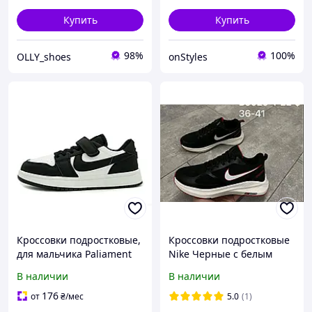
Купить
Купить
98%
100%
OLLY_shoes
onStyles
Кроссовки подростковые,
Кроссовки подростковые
для мальчика Paliament
Nike Черные с белым
Бело-черный (C2321
Подростковые кроссовки
В наличии
В наличии
white-black (36 (22 см))
на мальчика Спортивные
мужские кроссовки
176
от
₴
/мес
5.0
(1)