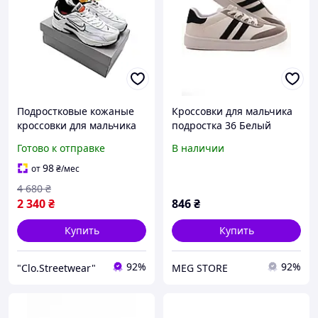
Подростковые кожаные
Кроссовки для мальчика
кроссовки для мальчика
подростка 36 Белый
NIKE, кожаные белые
BROMEN (701293-36)
Готово к отправке
В наличии
кроссовки для мальчиков,
подростковая обувь
98
от
₴
/мес
4 680
₴
2 340
₴
846
₴
Купить
Купить
92%
92%
"Clo.Streetwear"
MEG STORE