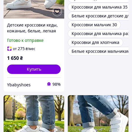
Кроссовки для мальчика 35 
Белые кроссовки детские дл
Кроссовки мальчик 30
Детские кроссовки кеды,
кожаные, белые, легкая
Кроссовки для мальчика раз
обувь для мальчиков и
Готово к отправке
Кросовки для хлопчика
девушек на липучке в
РАЗМЕРЕ: 31,36
275
от
₴
/мес
Белые кроссовки мальчикам
1 650
₴
Купить
98%
Ybabyshoes