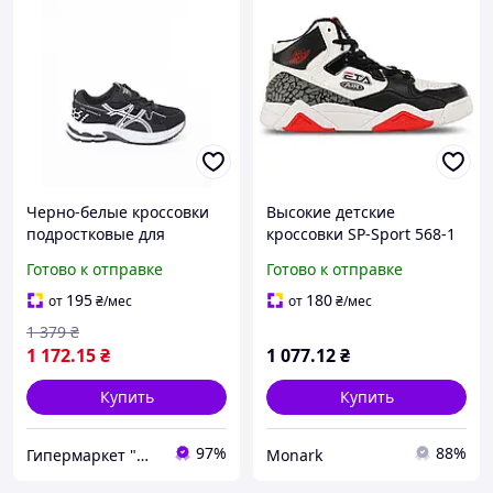
Черно-белые кроссовки
Высокие детские
подростковые для
кроссовки SP-Sport 568-1
мальчика демисезонные
размер 36 чёрный-
Готово к отправке
Готово к отправке
(Z002-3)
белый-красный для
активного отдыха
195
180
от
₴
/мес
от
₴
/мес
1 379
₴
1 172
.15
₴
1 077
.12
₴
Купить
Купить
97%
88%
Гипермаркет "Материк"
Monark