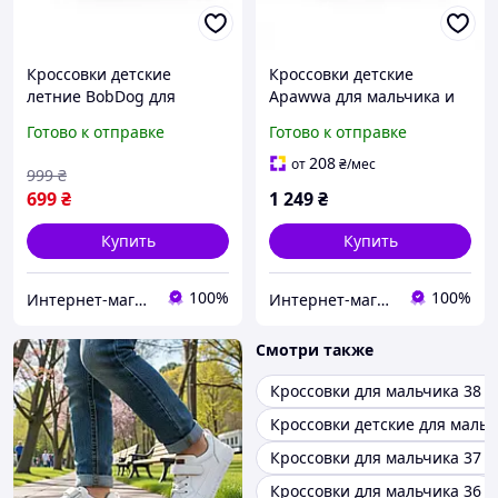
Кроссовки детские
Кроссовки детские
летние BobDog для
Apawwa для мальчика и
мальчика белые сетка
девочки белые сетка на
Готово к отправке
Готово к отправке
шнуровка с фиксатором
липучке размер 36 (23.5
размер 36 (22 см)
см)
208
от
₴
/мес
999
₴
699
₴
1 249
₴
Купить
Купить
100%
100%
Интернет-магазин детской одежды и обуви
Интернет-магазин детской одежды и обуви
Смотри также
Кроссовки для мальчика 38 
Кроссовки детские для маль
Кроссовки для мальчика 37 
Кроссовки для мальчика 36