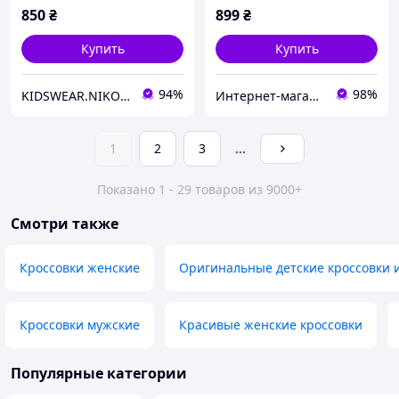
36
850
₴
899
₴
Купить
Купить
94%
98%
KIDSWEAR.NIKO Магазин детской одежды и обуви
Интернет-магазин детской одежды "Детки-конфетки"
1
2
3
...
Показано 1 - 29 товаров из 9000+
Смотри также
Кроссовки женские
Оригинальные детские кроссовки 
Кроссовки мужские
Красивые женские кроссовки
Популярные категории