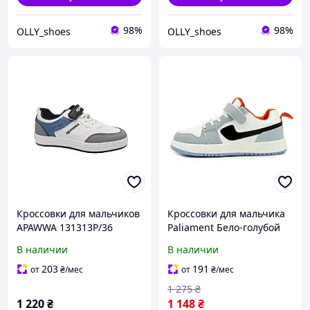
98%
98%
OLLY_shoes
OLLY_shoes
Кроссовки для мальчиков
Кроссовки для мальчика
APAWWA 131313P/36
Paliament Бело-голубой
Белый 36 размер
(C02-9 white-blue (36 (22,5
В наличии
В наличии
см))
203
191
от
₴
/мес
от
₴
/мес
1 275
₴
1 220
₴
1 148
₴