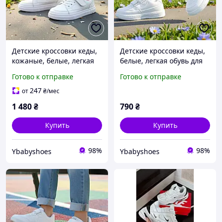
Детские кроссовки кеды,
Детские кроссовки кеды,
кожаные, белые, легкая
белые, легкая обувь для
обувь для мальчиков и
мальчиков и девушек на
Готово к отправке
Готово к отправке
девушек на липучке в
липучке в розмер: 36
розмер: 31-36
247
от
₴
/мес
1 480
₴
790
₴
Купить
Купить
98%
98%
Ybabyshoes
Ybabyshoes