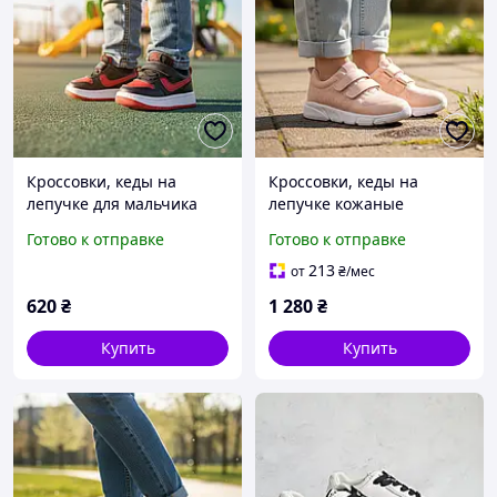
Кроссовки, кеды на
Кроссовки, кеды на
лепучке для мальчика
лепучке кожаные
стелька кожаная с
розовые для девочки
Готово к отправке
Готово к отправке
супинатором Размер 19-
стелька кожаная с
21
супинатором Размер
213
от
₴
/мес
31,36
620
₴
1 280
₴
Купить
Купить