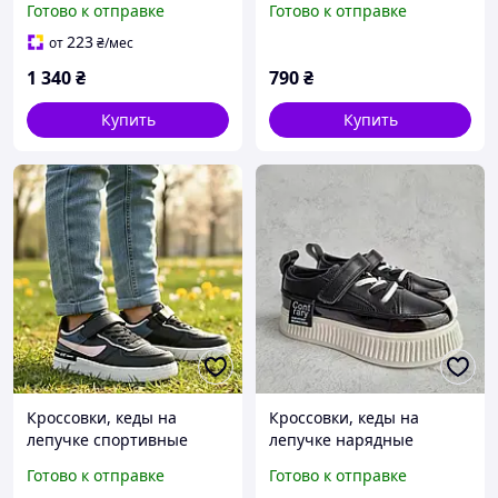
Готово к отправке
Готово к отправке
супинатором для
мальчика Размер 36
223
от
₴
/мес
1 340
₴
790
₴
Купить
Купить
Кроссовки, кеды на
Кроссовки, кеды на
лепучке спортивные
лепучке нарядные
черные для девочки
черные для девочки
Готово к отправке
Готово к отправке
стелька кожаная с
стелька кожаная с