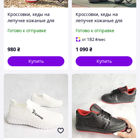
Кроссовки, кеды на
Кроссовки, кеды на
лепучке кожаные для
лепучке кожаные для
мальчика стелька
девочки стелька кожаная
Готово к отправке
Готово к отправке
кожаная с супинатором
с супинатором Размер
Размер 21,24
26,27,28
182
от
₴
/мес
980
₴
1 090
₴
Купить
Купить