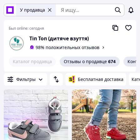
У продавца
Был online:
сегодня
Тіп Топ (дитяче взуття)
98% положительных отзывов
Каталог продавца
Отзывы о продавце
674
Конт
Фильтры
Бесплатная доставка
Кат