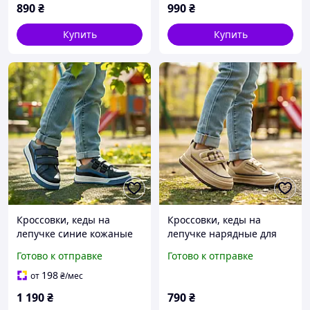
супинатором Размер 33
6супинатором Размер 33-
890
₴
990
₴
36
Купить
Купить
Кроссовки, кеды на
Кроссовки, кеды на
лепучке синие кожаные
лепучке нарядные для
для мальчика стелька
девочки стелька кожаная
Готово к отправке
Готово к отправке
кожаная с супинатором
с супинатором Размер
Размер 26,27,29
27,31
198
от
₴
/мес
1 190
₴
790
₴