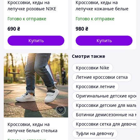
Кроссовки, кеды на
Кроссовки, кеды на
лепучке розовые NIKE
лепучке кожаные белые
для девочки Размер 23
для мальчика и девочки
Готово к отправке
Готово к отправке
Размер 22,25
690
₴
980
₴
Купить
Купить
Смотри также
Кроссовки Nike
Летние кроссовки сетка
Кроссовки летние
Оригинальные детские кросс
Кроссовки детские для маль
Ботинки демисезонные на м
Кроссовки сетка для девочки
Кроссовки, кеды на
лепучке белые стелька
Туфли на девочку
кожаная с супинатором