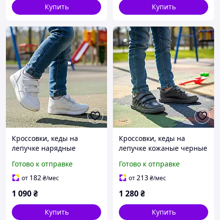
Купить
Купить
Кроссовки, кеды на
Кроссовки, кеды на
лепучке нарядные
лепучке кожаные черные
кожаные для девочки
для мальчика Размер 31
Готово к отправке
Готово к отправке
Размер 28,30
182
213
от
₴
/мес
от
₴
/мес
1 090
₴
1 280
₴
Купить
Купить