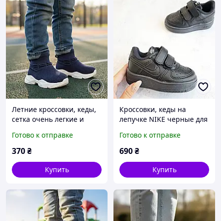
Летние кроссовки, кеды,
Кроссовки, кеды на
сетка очень легкие и
лепучке NIKE черные для
удобные для мальчика
мальчика Размер 20,22,23
Готово к отправке
Готово к отправке
синие Размер: 19
370
₴
690
₴
Купить
Купить