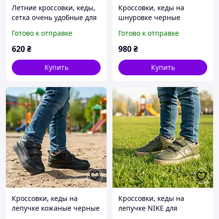
Летние кроссовки, кеды,
Кроссовки, кеды на
сетка очень удобные для
шнуровке черные
девочки белые. Размеры
JORDAN спортивные для
Готово к отправке
Готово к отправке
39
мальчика Размер 36,38-40
620
₴
980
₴
Купить
Купить
Кроссовки, кеды на
Кроссовки, кеды на
лепучке кожаные черные
лепучке NIKE для
стелька кожаная с
мальчика Размер 33