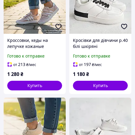
Кроссовки, кеды на
Кросівки для дівчини р.40
лепучке кожаные
білі шкіряні
розовые для девочки
Готово к отправке
Готово к отправке
Размер 31,32
213
197
от
₴
/мес
от
₴
/мес
1 280
₴
1 180
₴
Купить
Купить