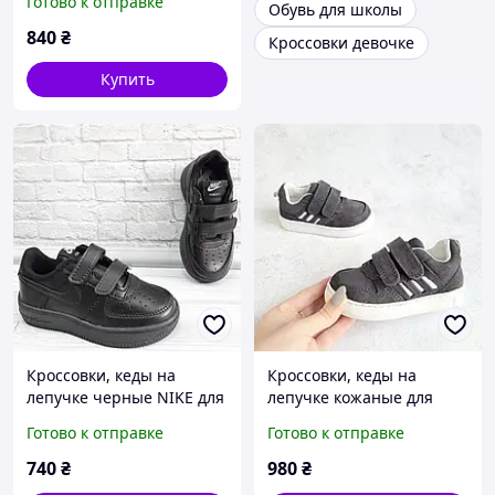
Готово к отправке
Обувь для школы
для мальчика Размер 28-
29
840
₴
Кроссовки девочке
Купить
Кроссовки, кеды на
Кроссовки, кеды на
лепучке черные NIKE для
лепучке кожаные для
мальчика Размер 28-30
мальчика стелька
Готово к отправке
Готово к отправке
кожаная с супинатором
Размер 21
740
₴
980
₴