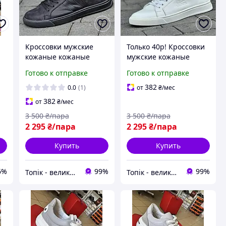
Кроссовки мужские
Только 40р! Кроссовки
n
кожаные кожаные
мужские кожаные
чорные кеды
белые кеды Кросівки
Готово к отправке
Готово к отправке
)
Кроссовки мужские
чоловічі білі шкіряні
черные кожаные кеды
кеди (Код: 3101)
382
0.0
(1)
от
₴
/мес
(Код: 3104)
382
от
₴
/мес
3 500
₴/пара
3 500
₴/пара
2 295
₴/пара
2 295
₴/пара
Купить
Купить
6%
99%
99%
Топік - великий вибір взуття для чоловіків і жінок
Топік - великий вибір взуття для чоловіків і жінок