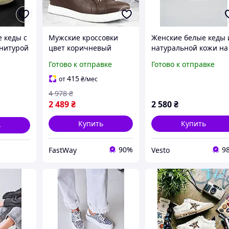
 кеды с
Мужские кроссовки
Женские белые кеды 
нитурой
цвет коричневый
натуральной кожи на
сезон весна/осень
липучках | Кожаные
Готово к отправке
Готово к отправке
кожаные кеды
кеды на низком ходу 
хорошего качества для
комбинированным
415
от
₴
/мес
повседневной носки
подкладом (Весна/
4 978
₴
Осень 2026)
2 489
₴
2 580
₴
Купить
Купить
ь
90%
9
FastWay
Vesto