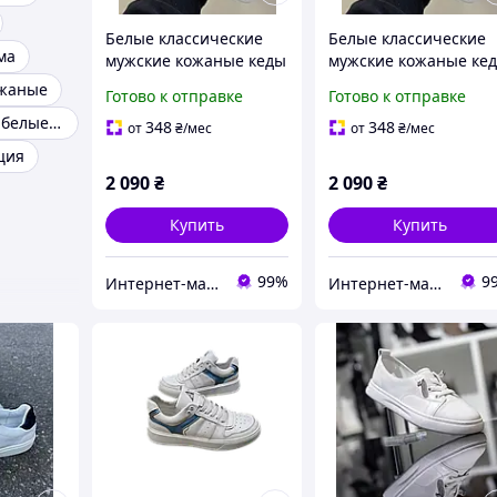
Белые классические
Белые классические
ма
мужские кожаные кеды
мужские кожаные ке
40 (26,5 см)
42 (27,5 см)
ожаные
Готово к отправке
Готово к отправке
Кеды кожаные белые без подкладки
348
348
от
₴
/мес
от
₴
/мес
ция
2 090
₴
2 090
₴
Купить
Купить
99%
9
Интернет-магазин обуви "shoescomfort"
Интернет-магазин обуви "shoescomfort"