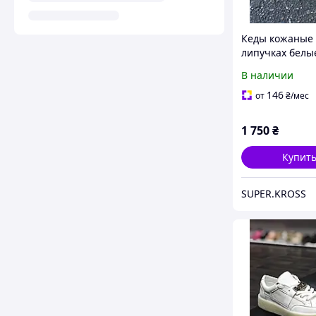
Кеды кожаные
липучках белы
В наличии
146
от
₴
/мес
1 750
₴
Купит
SUPER.KROSS