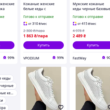
 женские
Кожаные женские
Мужские кожаные
ожа
белые кеды с
кеды черные базовы
юкс
перфорацией
хорошего качества
вке
Готово к отправке
Готово к отправке
стильные спортивны
кеды повседневные
310
415
от
₴
/мес
от
₴
/мес
черного цвета
2 300
₴/пара
4 978
₴
1 863
₴/пара
2 489
₴
ь
Купить
Купить
99%
99%
9
VPODIUM
FastWay
е кеды
 черные
Бежевые кожаные кеды
жи
кіра