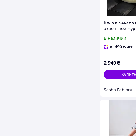
Белые кожаные
акцентной фур
В наличии
490
от
₴
/мес
2 940
₴
Купит
Sasha Fabiani