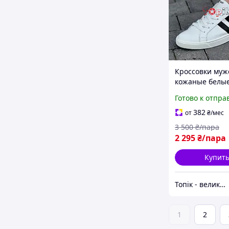
Кроссовки муж
кожаные белы
Кросівки чолові
Готово к отпра
шкіряні кеди (К
3103)
382
от
₴
/мес
3 500
₴/пара
2 295
₴/пара
Купит
Топік - великий вибір взуття для чоловіків і жінок
1
2