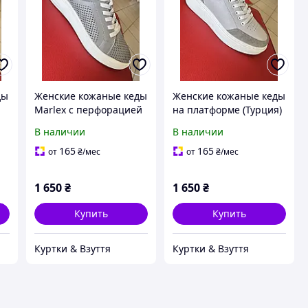
ды
Женские кожаные кеды
Женские кожаные кеды
Marlex с перфорацией
на платформе (Турция)
ые
- Серые / Летние
- Серо-бежевые /
В наличии
В наличии
кроссовки
Комбинированные с
замшей
165
165
от
₴
/мес
от
₴
/мес
1 650
₴
1 650
₴
Купить
Купить
Куртки & Взуття
Куртки & Взуття