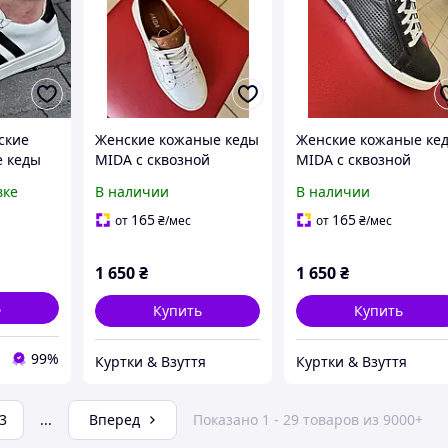
ские
Женские кожаные кеды
Женские кожаные ке
е кеды
MIDA с сквозной
MIDA с сквозной
чі білі
перфорацией - Белые /
перфорацией - Черн
вке
В наличии
В наличии
од:
Коньячные акценты
/ Летние
165
165
от
₴
/мес
от
₴
/мес
1 650
₴
1 650
₴
ь
Купить
Купить
99%
Куртки & Взуття
Куртки & Взуття
3
...
Вперед
Показано 1 - 29 товаров из 9000+