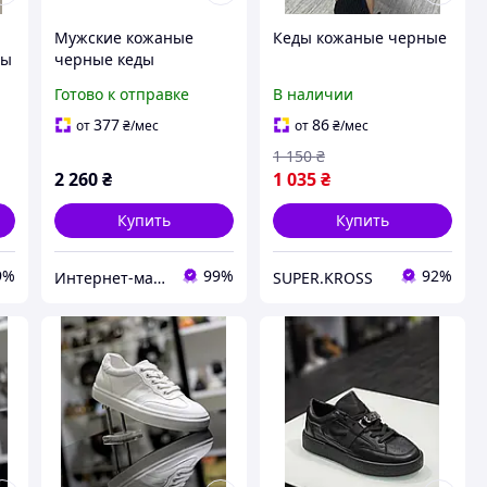
Мужские кожаные
Кеды кожаные черные
ды
черные кеды
Clubshoes 44 (29,0 см)
Готово к отправке
В наличии
377
86
от
₴
/мес
от
₴
/мес
1 150
₴
2 260
₴
1 035
₴
Купить
Купить
9%
99%
92%
Интернет-магазин обуви "shoescomfort"
SUPER.KROSS