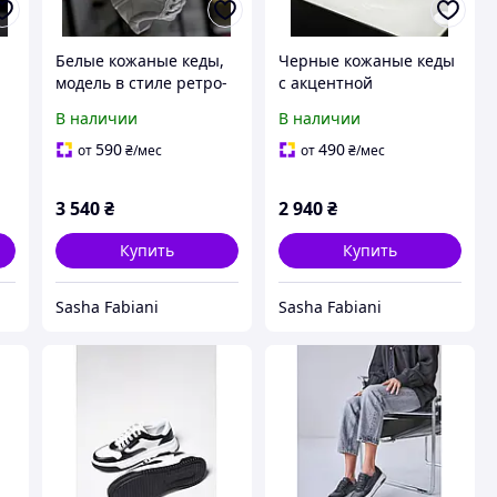
Белые кожаные кеды,
Черные кожаные кеды
модель в стиле ретро-
с акцентной
спорт
фурнитурой
В наличии
В наличии
590
490
от
₴
/мес
от
₴
/мес
3 540
₴
2 940
₴
Купить
Купить
Sasha Fabiani
Sasha Fabiani