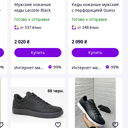
Мужские кожаные
Кеды кожаные мужские
е
кеды Lacoste Black
с перфорацией Guess
черные 44 (29,0 см)
коричнево-рыжие на
Готово к отправке
Готово к отправке
е
белой подошве 40 (26,5
см)
337
348
от
₴
/мес
от
₴
/мес
2 020
₴
2 090
₴
Купить
Купить
0%
99%
99%
Интернет-магазин обуви "shoescomfort"
Интернет-магазин обуви "shoescomfort"