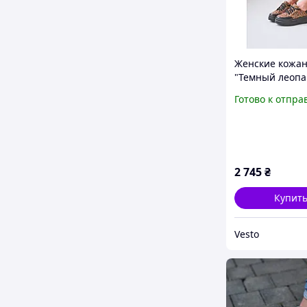
Женские кожа
"Темный леопа
черной подошв
Готово к отпра
Анималистичн
из натурально
замши (Весна/
2026)
2 745
₴
Купит
Vesto