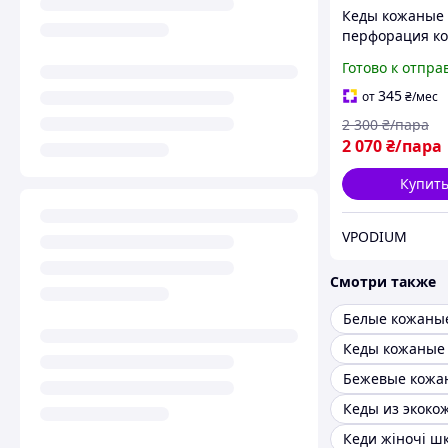
Кеды кожаные
перфорация к
натуральная л
Готово к отпра
качество
345
от
₴
/мес
2 300
₴/пара
2 070
₴/пара
Купит
VPODIUM
Смотри также
Белые кожаны
Кеды кожаные
Кеды из экоко
Кеди жіночі ш