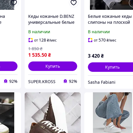
 на
Кеды кожаные D.BENZ
Белые кожаные кеды
е
универсальные белые
слипоны на плоской
40р
подошве, модель в
В наличии
В наличии
стиле casual
128
570
от
₴
/мес
от
₴
/мес
1 850
₴
1 535
.50
₴
3 420
₴
ь
Купить
Купить
92%
92%
SUPER.KROSS
Sasha Fabiani