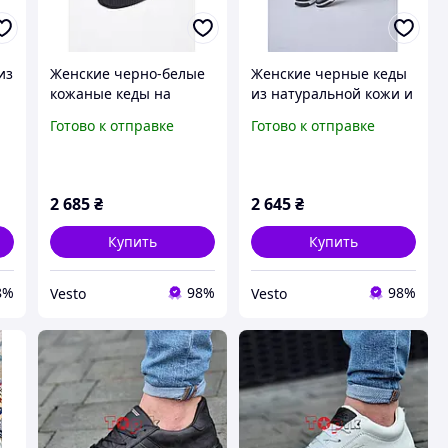
из
Женские черно-белые
Женские черные кеды
кожаные кеды на
из натуральной кожи и
платформе | Стильные
замши | Кожаные
Готово к отправке
Готово к отправке
с
кеды из натуральной
демисезонные кеды на
кожи на шнуровке
шнуровке и низком
(Весна/Осень 2026)
ходу (Весна/Осень
2026)
2 685
₴
2 645
₴
Купить
Купить
8%
98%
98%
Vesto
Vesto