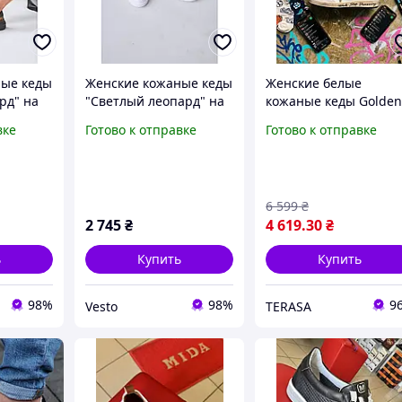
ные кеды
Женские кожаные кеды
Женские белые
рд" на
"Светлый леопард" на
кожаные кеды Golde
е |
белой подошве |
Goose Ball Star (с
вке
Готово к отправке
Готово к отправке
ые кеды
Анималистичные кеды
винтажным эффектом
й кожи и
из натуральной кожи и
Осень
замши (Весна/Осень
2026)
6 599
₴
2 745
₴
4 619
.30
₴
ь
Купить
Купить
98%
98%
9
Vesto
TERASA