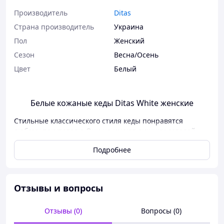
Производитель
Ditas
Страна производитель
Украина
Пол
Женский
Сезон
Весна/Осень
Цвет
Белый
Белые кожаные кеды Ditas White женские
Стильные классического стиля кеды понравятся
любому покупателю Они не имеют лишних деталей.
Полностью белая модель будет сочетаться с
Подробнее
разнообразной одеждой. На верху есть шнуровка.
Внутри кожаная подкладка. Резиновая подошва будет
износостойкой к любой поверхности. Комфорт на
протяжении всего дня обеспечен.
Отзывы и вопросы
Made in Ukraine\Сделано в Украине
Отзывы (0)
Вопросы (0)