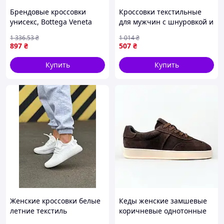
Брендовые кроссовки
Кроссовки текстильные
унисекс, Bottega Veneta
для мужчин с шнуровкой и
Mini Pink No logo РОДРАЖ
средней полнотой для
1 336
.53
₴
1 014
₴
36
повседневной носки
897
₴
507
₴
синего цвета
Купить
Купить
Женские кроссовки белые
Кеды женские замшевые
летние текстиль
коричневые однотонные
демисезонные базовые