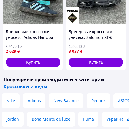
Брендовые кроссовки
Брендовые кроссовки
унисекс, Adidas Handball
унисекс, Salomon XT-6
Spezial Navy Gum 36
Expense Black White Gore-
3 917
.21
₴
4 525
.13
₴
Tex 43
2 629
₴
3 037
₴
Купить
Купить
Популярные производители
в категории
Кроссовки и кеды
Nike
Adidas
New Balance
Reebok
ASIC
Jordan
Bona Mente de luxe
Puma
Украина Т