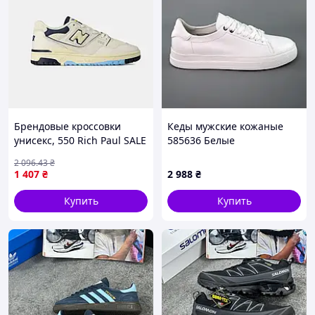
Брендовые кроссовки
Кеды мужские кожаные
унисекс, 550 Rich Paul SALE
585636 Белые
36
2 096
.43
₴
1 407
₴
2 988
₴
Купить
Купить