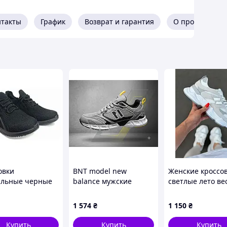
нтакты
График
Возврат и гарантия
О продавце
овки
BNT model new
Женские кроссо
ильные черные
balance мужские
светлые лето ве
ктивного отдыха
серые кроссовки сетка
седневной носки
1 574
₴
1 150
₴
OGRESS арт.3941
Купить
Купить
Купить