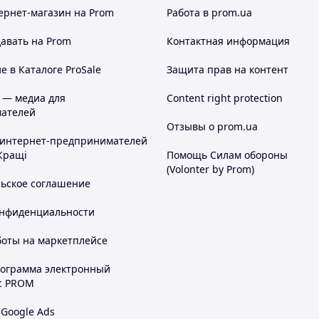
ернет-магазин
на Prom
Работа в prom.ua
авать на Prom
Контактная информация
 в Каталоге ProSale
Защита прав на контент
 — медиа для
Content right protection
ателей
Отзывы о prom.ua
 интернет-предпринимателей
Кращі
Помощь Силам обороны
(Volonter by Prom)
льское соглашение
онфиденциальности
боты на маркетплейсе
рограмма электронный
с PROM
 Google Ads