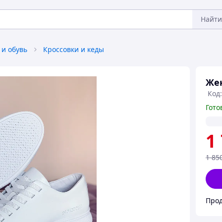
Найти
 и обувь
Кроссовки и кеды
Жен
Код
Гото
1
1 85
Прод