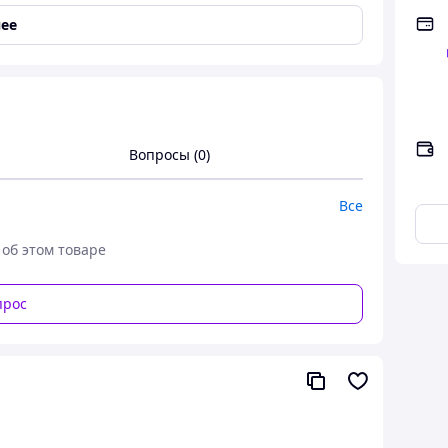
ее
Ditas
Вопросы (0)
б парой качественных классических кед из
го цвета сделаны без лишних деталей. Подойдут
обны в уходе.
Все
 об этом товаре
eetmoda.com.ua
прос