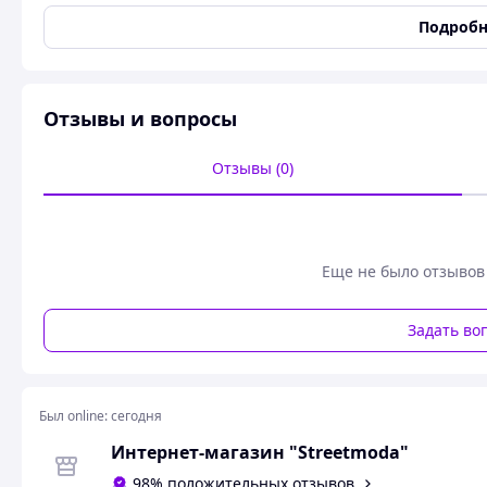
Вид обуви
Кеды
Подробн
Материал верха
Натуральная кожа
Состояние
Новое
Размер женской обуви
Обрати розмір:
Отзывы и вопросы
Кроссовки 
Отзывы (0)
Обувь украинского бренда
Ditas
- дополнит ваш гардеро
натуральной кожи. Самая универсальная обувь-кеды бело
под разные стили и цветовые решения ваших образов. Уд
Made in Ukraine\Сделано в Украине.
Еще не было отзывов
получаете именно тот товар что видите на фото
Приятных Вам покупок, с Уважением, администрация str
Задать во
Похожие товары по характеристикам
Был online:
сегодня
Интернет-магазин "Streetmoda"
98% положительных отзывов