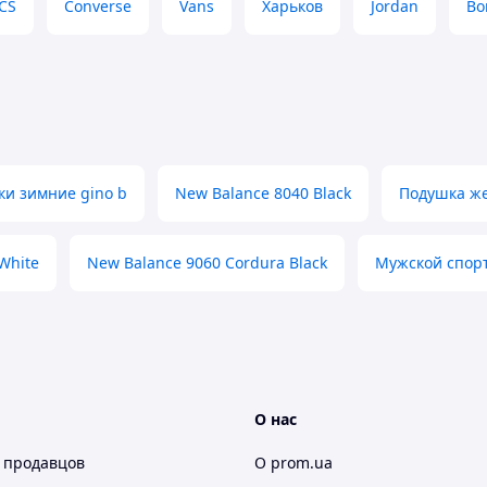
CS
Converse
Vans
Харьков
Jordan
Bo
ки зимние gino b
New Balance 8040 Black
Подушка ж
White
New Balance 9060 Cordura Black
Мужской спор
О нас
 продавцов
О prom.ua