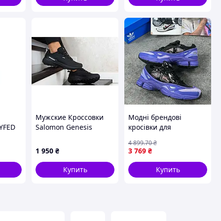
Мужские Кроссовки
Модні брендові
YFED
Salomon Genesis
кросівки для
чин с
черные
подорожей на повітрі,
4 899
.70
₴
кой и
Adidas Raf Simons
1 950
₴
3 769
₴
ой
Ozweego Violet Black
43
Купить
Купить