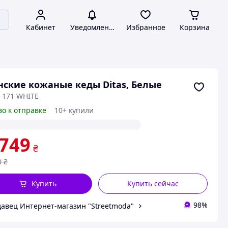
Кабинет
Уведомления
Избранное
Корзина
ские кожаные кеды Ditas, Белые
: 171 WHITE
во к отправке
10+ купили
 749
₴
0
₴
Купить
Купить сейчас
98%
авец Интернет-магазин "Streetmoda"