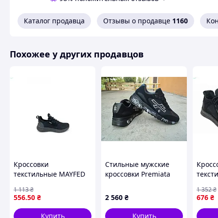
Каталог продавца
Отзывы о продавце
1160
Ко
Похожее у других продавцов
Кроссовки
Стильные мужские
Кросс
текстильные MAYFED
кроссовки Premiata
текст
арт 5022 черные для
Black White Премиата
для а
1 113
₴
1 352
₴
активного отдыха и
42 (26,5 см)
и пов
556
.50
₴
2 560
₴
676
₴
повседневной носки
ТМ PR
Купить
Купить