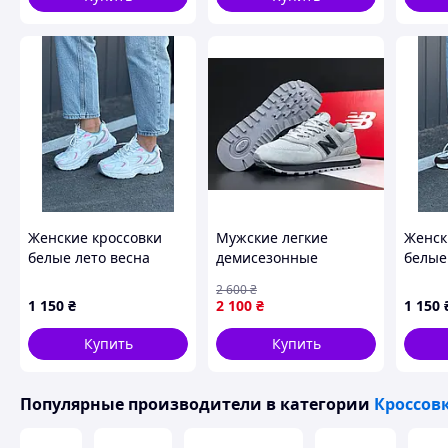
Женские кроссовки
Мужские легкие
Женск
белые лето весна
демисезонные
белые
кроссовки New
2 600
₴
Balance 574
1 150
₴
2 100
₴
1 150
натуральный замш
серые
Купить
Купить
Популярные производители
в категории
Кроссов