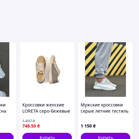
вки
Кроссовки женские
Мужские кроссовки
сна
LORETA серо-бежевые
серые летние тестиль
для повседневной
1 497
₴
носки с натуральной
748
.50
₴
1 150
₴
тканью и удобной
подошвой
Купить
Купить