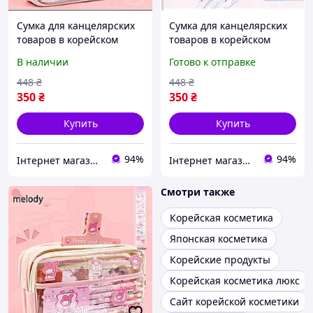
Сумка для канцелярских
Сумка для канцелярских
товаров в корейском
товаров в корейском
стиле, прозрачный
стиле, прозрачный
В наличии
Готово к отправке
держатель для
держатель для
карандашей, простой
карандашей, простой
448
₴
448
₴
пенал, школьный прила
пенал, школьный прила
350
₴
350
₴
Купить
Купить
94%
94%
Інтернет магазин Mobizoo
Інтернет магазин KupiPartu
Смотри также
Корейская косметика
Японская косметика
Корейские продукты
Корейская косметика люкс
Сайт корейской косметики