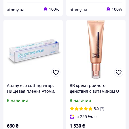
100%
100%
atomy.ua
atomy.ua
Atomy eco cutting wrap.
BB крем тройного
Пищевая пленка Атоми.
действия с витамином U
20 см. Atomy Kolmar.
и пептидами CU SKIN BB
В наличии
В наличии
Южная Корея.100 метров
Cream SPF 28 PA+++ 45 мл
(222817)
5.0
(7)
255
от
₴
/мес
660
₴
1 530
₴