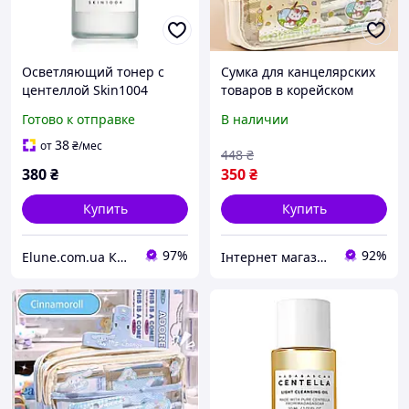
Осветляющий тонер с
Сумка для канцелярских
центеллой Skin1004
товаров в корейском
Madagascar Centella
стиле, прозрачный
Готово к отправке
В наличии
Hyalu-Cica Brightening
держатель для
Toner 30ml
карандашей, простой
38
от
₴
/мес
448
₴
пенал, школьный прила
380
₴
350
₴
Купить
Купить
97%
92%
Elune.com.ua Косметика и Духи
Інтернет магазин S-Pool