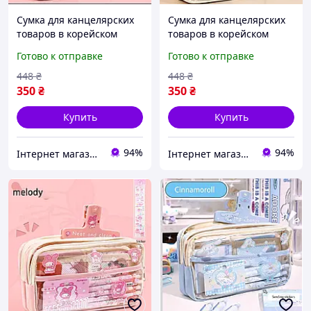
Сумка для канцелярских
Сумка для канцелярских
товаров в корейском
товаров в корейском
стиле, прозрачный
стиле, прозрачный
Готово к отправке
Готово к отправке
держатель для
держатель для
карандашей, простой
карандашей, простой
448
₴
448
₴
пенал, школьный прила
пенал, школьный прила
350
₴
350
₴
Купить
Купить
94%
94%
Інтернет магазин KupiPartu
Інтернет магазин KupiPartu