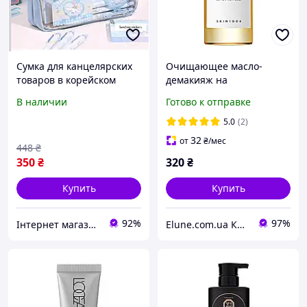
Сумка для канцелярских
Очищающее масло-
товаров в корейском
демакияж на
стиле, прозрачный
растительной основе
В наличии
Готово к отправке
держатель для
SKIN1004 Madagascar
карандашей, простой
Centella Light Cleansing
5.0
(2)
пенал, школьный прила
Oil (30ml)
32
от
₴
/мес
448
₴
350
₴
320
₴
Купить
Купить
92%
97%
Інтернет магазин S-Pool
Elune.com.ua Косметика и Духи