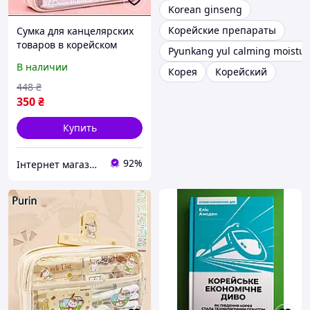
Korean ginseng
Корейские препараты
Сумка для канцелярских
товаров в корейском
Pyunkang yul calming moistur
стиле, прозрачный
В наличии
Корея
Корейский
держатель для
карандашей, простой
448
₴
пенал, школьный прила
350
₴
Купить
92%
Інтернет магазин S-Pool