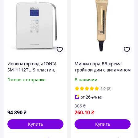
Ионизатор воды IONIA
Миниатюра ВВ-крема
SM-H112TL, 9 пластин,
тройнои дии с витамином
проточный, Южная
U и пептидами, 7 мл
Готово к отправке
В наличии
Корея
(004004)
5.0
(8)
26
от
₴
/мес
306
₴
94 890
₴
260
.10
₴
Купить
Купить