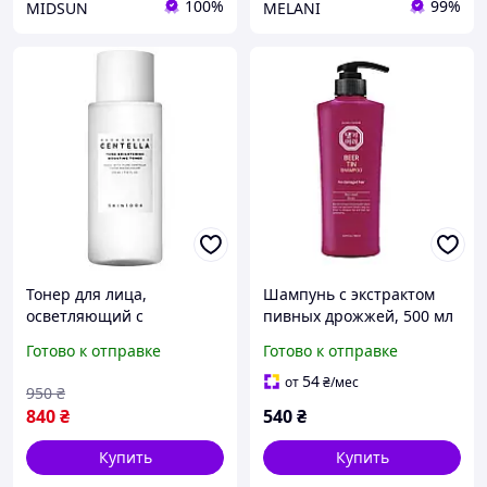
100%
99%
MIDSUN
MELANI
Тонер для лица,
Шампунь с экстрактом
осветляющий с
пивных дрожжей, 500 мл
центеллой SKIN1004
/ DAENG GI MEO RI Beer
Готово к отправке
Готово к отправке
Madagascar Centella Tone
Tin Shampoo, 500 мл
Brightening Boosting
(10070)
54
от
₴
/мес
950
₴
Toner 210ml
840
₴
540
₴
Купить
Купить