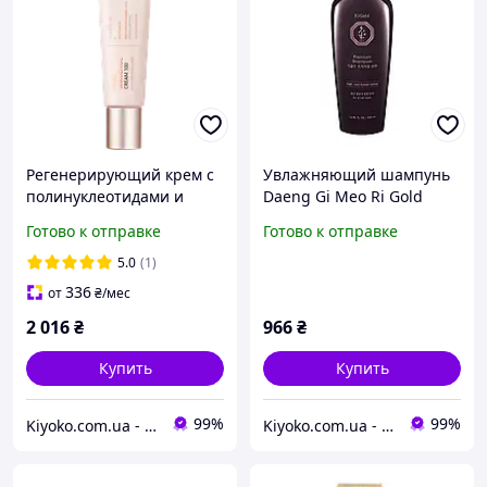
Регенерирующий крем с
Увлажняющий шампунь
полинуклеотидами и
Daeng Gi Meo Ri Gold
бакучиолом CUSKIN
Premium Shampoo 500 мл
Готово к отправке
Готово к отправке
Dr.Solution Bakuchiol
(08003)
Cream, 100 мл (225092)
5.0
(1)
336
от
₴
/мес
2 016
₴
966
₴
Купить
Купить
99%
99%
Kiyoko.com.ua - магазин товаров из Японии и Южной Кореи.
Kiyoko.com.ua - магазин товаров из Японии и Южной Кореи.