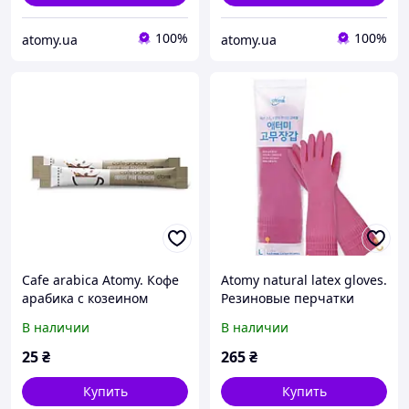
100%
100%
atomy.ua
atomy.ua
Cafe arabica Atomy. Кофе
Atomy natural latex gloves.
арабика с козеином
Резиновые перчатки
Атоми. Atomy Kolmar.
Атоми.Atomy Kolmar.
В наличии
В наличии
Южная Корея
Южная Корея
25
₴
265
₴
Купить
Купить