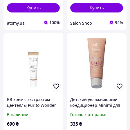
Купить
Купить
100%
94%
atomy.ua
Salon Shop
ВВ крем с экстрактом
Детский увлажняющий
центеллы Purito Wonder
кондиционер Minimi для
Releaf Centella BB Cream
волос, 200 мл (227735)
В наличии
Готово к отправке
No21 Light Beige, 30 мл
(103690)
690
₴
335
₴