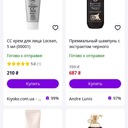
СС крем для лица Locean,
Премиальный шампунь с
5 мл (00001)
экстрактом черного
чеснока Daeng Gi Meo
Готово к отправке
Готово к отправке
Ri,500 мл (100762)
5.0
(1)
755
₴
210
₴
687
₴
Купить
Купить
99%
97%
Kiyoko.com.ua - магазин товаров из Японии и Южной Кореи.
Andre Lunis