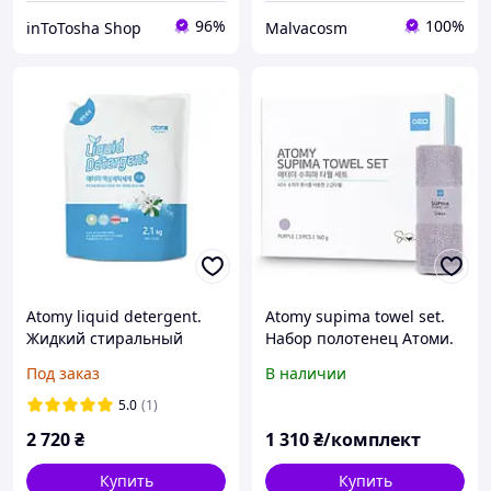
96%
100%
inToTosha Shop
Malvacosm
Atomy liquid detergent.
Atomy supima towel set.
Жидкий стиральный
Набор полотенец Атоми.
порошок Атоми.
3 шт. Atomy Kolmar.
Под заказ
В наличии
Южная Корея
5.0
(1)
2 720
₴
1 310
₴/комплект
Купить
Купить