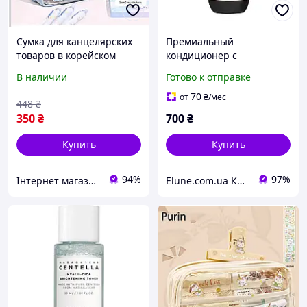
Сумка для канцелярских
Премиальный
товаров в корейском
кондиционер с
стиле, прозрачный
экстрактом черного
В наличии
Готово к отправке
держатель для
чеснока Daeng Gi Meo Ri
карандашей, простой
Black Garlic, 500 мл
70
от
₴
/мес
448
₴
пенал, школьный прила
(10096)
350
₴
700
₴
Купить
Купить
94%
97%
Інтернет магазин Mobizoo
Elune.com.ua Косметика и Духи