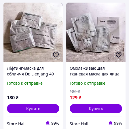
Ліфтинг-маска для
Омолаживающая
обличчя Dr. Lienjang 49
тканевая маска для лица
Lifting Gel Mask, 1 шт
Dr. Reju-All Advanced
Готово к отправке
Готово к отправке
PDRN Rejuvenating Mask,
1 шт
180
₴
180
₴
129
₴
Купить
Купить
99%
99%
Store Hall
Store Hall