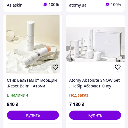
100%
100%
Asiaskin
atomy.ua
Стик Бальзам от морщин
Atomy Absolute SNOW Set
.Reset Balm . Атоми .
. Набір Абсолют Сноу .
Колмар . Южная Корея
Корея .Атомі
В наличии
Под заказ
840
₴
7 180
₴
Купить
Купить