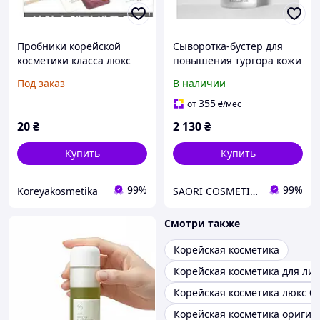
Пробники корейской
Сыворотка-бустер для
косметики класса люкс
повышения тургора кожи
и сияния с глутатионом
Под заказ
В наличии
Dermaline Bio Cell
Boosting Ampoule
355
от
₴
/мес
20
₴
2 130
₴
Купить
Купить
99%
99%
Koreyakosmetika
SAORI COSMETICS - Интернет-магазин профессиональной корейской кocмeтики
Смотри также
Корейская косметика
Корейская косметика для ли
Корейская косметика люкс б
Корейская косметика оригин