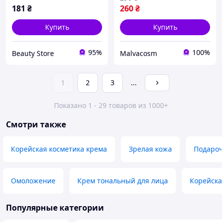
181
₴
260
₴
Купить
Купить
95%
100%
Beauty Store
Malvacosm
1
2
3
...
Показано 1 - 29 товаров из 1000+
Смотри также
Корейская косметика крема
Зрелая кожа
Подароч
Омоложение
Крем тональный для лица
Корейска
Популярные категории