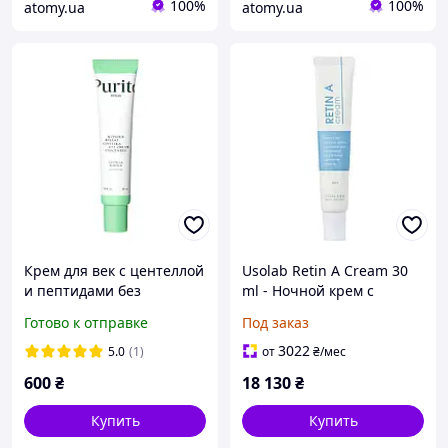
100%
100%
atomy.ua
atomy.ua
Крем для век с центеллой
Usolab Retin A Cream 30
и пептидами без
ml - Ночной крем с
эфирных масел Purito
ретинолом
Готово к отправке
Под заказ
Seoul Wonder Releaf
Centella Eye Cream
3022
5.0
(1)
от
₴
/мес
Unscented 30 ml
600
₴
18 130
₴
Купить
Купить