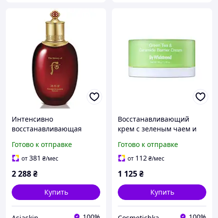
Интенсивно
Восстанавливающий
восстанавливающая
крем с зеленым чаем и
эмульсия The History Of
церамидами BY
Готово к отправке
Готово к отправке
Whoo Jinyul Essential
WISHTREND GREEN Tea &
Revitalizing Emulsion 110
Ceramide Barrier Cream,
381
112
от
₴
/мес
от
₴
/мес
мл
50 мл
2 288
₴
1 125
₴
Купить
Купить
100%
100%
Asiaskin
Cosmetichka