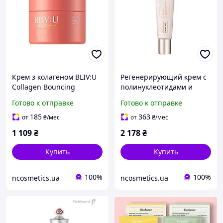
Крем з колагеном BLIV:U
Регенерирующий крем с
Collagen Bouncing
полинуклеотидами и
Firming Cream 80 ml
бакучиолом CUSKIN
Готово к отправке
Готово к отправке
Dr.Solution PDRN
Bakuchiol Cream 100, 50
185
363
от
₴
/мес
от
₴
/мес
мл
1 109
₴
2 178
₴
Купить
Купить
100%
100%
ncosmetics.ua
ncosmetics.ua