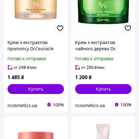
Крем з екстрактом
Крем з екстрактом
прополісу Dr.Ceuracle
чайного дерева Dr.
Royal Vita Propolis 33
Ceuracle Tea Tree Purifine
Готово к отправке
Готово к отправке
Cream, 50 г
Cream, 50 г
248
200
от
₴
/мес
от
₴
/мес
1 485
₴
1 200
₴
Купить
Купить
100%
100%
ncosmetics.ua
ncosmetics.ua