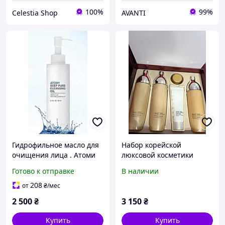
100%
99%
Celestia Shop
AVANTI
Гидрофильное масло для
Набор корейской
очищения лица . Атоми
люксовой косметики
-Корея .150 мл
SU:M37 Blossom Garden
Готово к отправке
В наличии
Special Set
208
от
₴
/мес
2 500
₴
3 150
₴
Купить
Купить