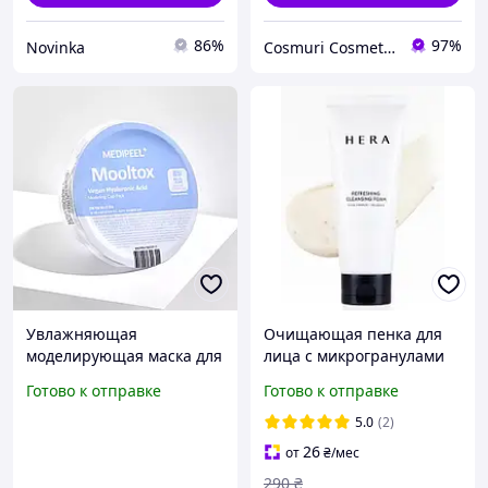
86%
97%
Novinka
Cosmuri Cosmetics
Увлажняющая
Очищающая пенка для
моделирующая маска для
лица с микрогранулами
лица Medi-Peel Vegan
HERA Refreshing
Готово к отправке
Готово к отправке
Hyaluronic Acid Mooltox
Cleansing Foam, 50 г
Modeling Cup Pack 28 г
5.0
(2)
26
от
₴
/мес
290
₴