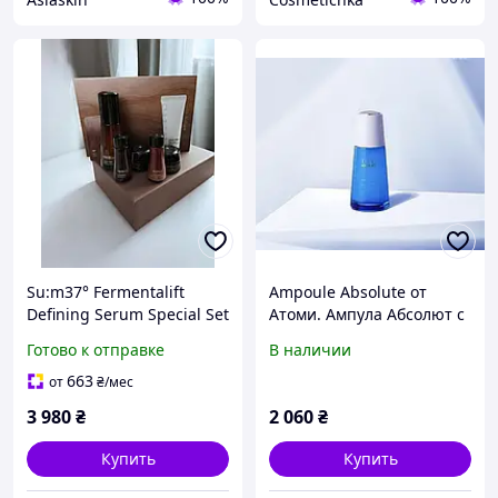
Su:m37° Fermentalift
Ampoule Absolute от
Defining Serum Special Set
Атоми. Ампула Абсолют с
- премиальный
Пептидным комплексом
Готово к отправке
В наличии
антивозрастной набор.
для омоложения и
восстановления
663
от
₴
/мес
упругости .
3 980
₴
2 060
₴
Купить
Купить