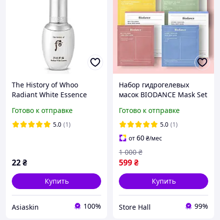
The History of Whoo
Набор гидрогелевых
Radiant White Essence
масок BIODANCE Mask Set
Осветляющая эссенция
4 шт
Готово к отправке
Готово к отправке
для лица
5.0
(1)
5.0
(1)
60
от
₴
/мес
1 000
₴
22
₴
599
₴
Купить
Купить
100%
99%
Asiaskin
Store Hall