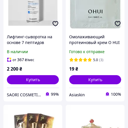
Лифтинг-сыворотка на
Омолаживающий
основе 7 пептидов
протеиновый крем O HUI
Dr.Hedison Peptide 7
Prime Advancer De-Aging
В наличии
Готово к отправке
Serum от мимических
Protein Cream пробник 1
морщин
мл
367
от
₴
/мес
5.0
(3)
2 200
₴
19
₴
Купить
Купить
99%
100%
SAORI COSMETICS - Интернет-магазин профессиональной корейской кocмeтики
Asiaskin