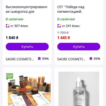
Высококонцентрированн
СЕТ "Победа над
ая сыворотка для
пигментацией.
проблемной кожи,
Осветляющая сыворотка
В наличии
В наличии
склонной к высыпаниям
Pro You M Vita Whitening
ACLEON SEBODERM
Ampoule + Мезороллер
307
241
от
₴
/мес
от
₴
/мес
SOLUTION Serum,
0.5 мм"
1 700
₴
1 840
₴
1 445
₴
Купить
Купить
99%
99%
SAORI COSMETICS - Интернет-магазин профессиональной корейской кocмeтики
SAORI COSMETICS - Интернет-магазин профессиональной корейской кocмeтики