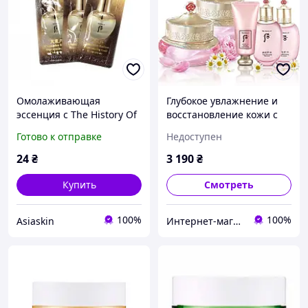
Омолаживающая
Глубокое увлажнение и
эссенция с The History Of
восстановление кожи с
Whoo Cheongidan Radiant
легендарной корейской
Готово к отправке
Недоступен
Regenerating Gold
косметикой The History of
Concentrate
Whoo Gongjinhyang Soo
24
₴
3 190
₴
Vital Hydrating
Купить
Смотреть
100%
100%
Asiaskin
Интернет-магазин HENNI SHOP