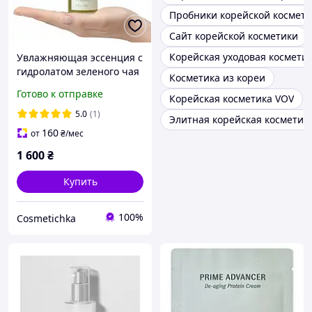
Пробники корейской космет
Сайт корейской косметики
Корейская уходовая космети
Увлажняющая эссенция с
гидролатом зеленого чая
Косметика из кореи
и экстрактом матча
Готово к отправке
Корейская косметика VOV
Dr.Ceuracle Jeju Matcha
Tea Essence 150 ml
5.0
(1)
Элитная корейская косметик
160
от
₴
/мес
1 600
₴
Купить
100%
Cosmetichka